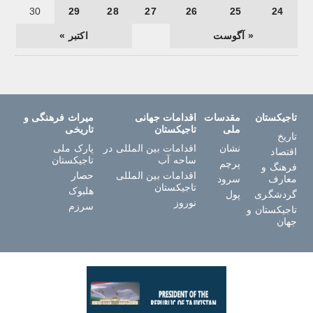
30
29
28
27
26
25
24
« آگوست
اکتبر »
تاجیکستان
مقدسات
اقدامات جهانی
میراث فرهنگی و
ملی
تاجیکستان
تاریخی
تاریخ
نشان
اقدامات بین المللی در
پارک ملی
اقتصاد
ساحه آب
تاجیکستان
پرچم
فرهنگ و
اقدامات بین المللی
حصار
معارف
سرود
تاجیکستان
هلبوک
گردشگری
پول
نوروز
سرزم
تاجیکستان و
جهان