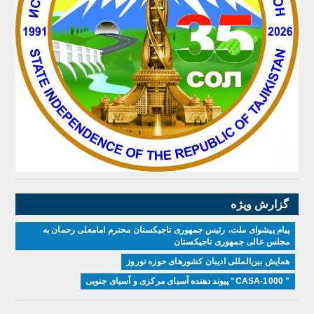
گزارش ویژه
پیام پیشوای ملت، رئیس جمهوری تاجیکستان محترم امامعلی رحمان به
مجلس عالی جمهوری تاجیکستان
همایش بین‌المللی ادیبان کشور‌های حوزه نوروز
" CASA-1000" پیوند دهنده آسیای مرکزی و آسیای جنوبی