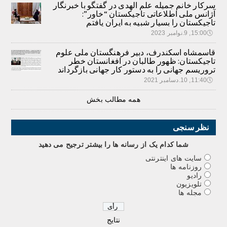
سرکار خانم جمیله علم الهدی در گفتگو با خبرنگار
آژانس ملی اطلاعاتی تاجیکستان “خاور”:
تاجیکستان را بسیار شبیه به ایران یافتم
🕔
15:00, 9.نوامبر 2023
قاسمشاه اسکندرف، دبیر فرهنگستان ملی علوم
تاجیکستان: ظهور طالبان در افغانستان خطر
تروریسم جهانی را به دستور کار جهانی بازگرداند
🕔
11:40, 10.دسامبر 2021
همه مطالب بخش
نظر سنجی
شما کدام يک از رسانه ها را بيشتر ترجيح می دهيد
سایت های اینترنتی
روزنامه ها
رادیو
تلویزیون
مجله ها
نتایج