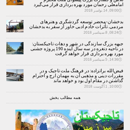
امامعلی رحمان مورد بهره برداری قرار می‌گیرد
🕔
09:00, 14.نوامبر 2018
بدخشان-محضر توسعه گردشگری و هنرهای
مردمی. تأثرات خادم ادبی خاور از سفر به بدخشان
🕔
08:24, 8.سپتامبر 2018
جبهه بزرگ سازندگی در شهر و دهات تاجیکستان:
در ناحیه دنغره در سه سال آینده 190 پروژه جشنی
مورد بهره برداری قرار خواهد گرفت
🕔
14:36, 5.سپتامبر 2018
فیض‌الله براتزاده: در فرهنگ ملت تاجیک و در
مقررات دینی و مذهبی آن به مهمان ارج و احترام
گذاشتن در مقام اول بود و خواهد ماند
🕔
10:00, 1.آگوست 2018
همه مطالب بخش