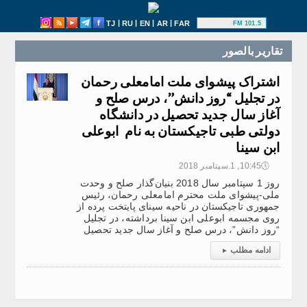
|
|
|
|
TJ
RU
EN
AR
FAR
101.5 FM
تقارير بالصور
اشتراک پیشوای ملت امامعلی رحمان
در تجلیل “روز دانش”، درس صلح و
آغاز سال جدید تحصیل در دانشگاه
دولتی طبی تاجیکستان به نام ابوعلی
ابن سینا
🕔
10:45, 1.سپتامبر 2018
روز 1 سپتامبر سال 2018 بنیان‌گذار صلح و وحدت
ملی-پیشوای ملت محترم امامعلی رحمان، رئیس
جمهوری تاجیکستان در ناحیه سینای پایتخت پرده از
روی مجسمه ابوعلی ابن سینا برداشته، در تجلیل
“روز دانش”، درس صلح و آغاز سال جدید تحصیل
ادامه مطلب
▸