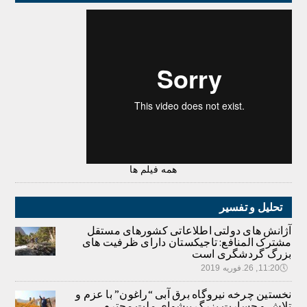
همه فیلم ها
تحلیل و تفسیر
آژانش های دولتی اطلاعاتی کشورهای مستقل
مشترک المنافع: تاجیکستان دارای ظرفیت های
بزرگ گردشگری است
🕔
11:20, 26.فوریه 2019
نخستین چرخه نیروگاه برق آبی “راغون” با عزم و
تلاش و جسارت بزرگ پیشوای ملت محترم