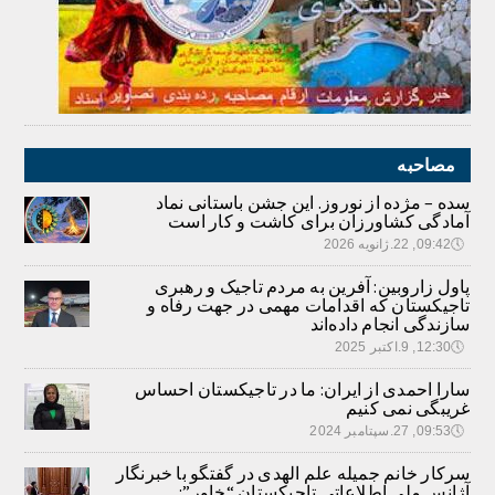
مصاحبه
سده – مژده از نوروز. این جشن باستانی نماد
آمادگی کشاورزان برای کاشت و کار است
🕔
09:42, 22.ژانویه 2026
پاول زاروبین: آفرین به مردم تاجیک و رهبری
تاجیکستان که اقدامات مهمی در جهت رفاه و
سازندگی انجام داده‌اند
🕔
12:30, 9.اکتبر 2025
سارا احمدی از ایران: ما در تاجیکستان احساس
غریبگی نمی کنیم
🕔
09:53, 27.سپتامبر 2024
سرکار خانم جمیله علم الهدی در گفتگو با خبرنگار
آژانس ملی اطلاعاتی تاجیکستان “خاور”: