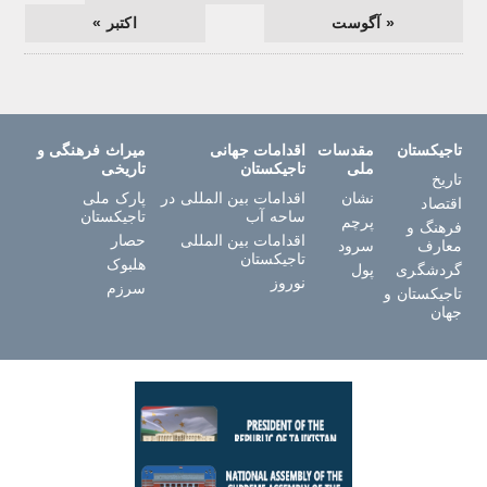
« آگوست
اکتبر »
تاجیکستان
مقدسات
اقدامات جهانی
میراث فرهنگی و
ملی
تاجیکستان
تاریخی
تاریخ
نشان
اقدامات بین المللی در
پارک ملی
اقتصاد
ساحه آب
تاجیکستان
پرچم
فرهنگ و
اقدامات بین المللی
حصار
معارف
سرود
تاجیکستان
هلبوک
گردشگری
پول
نوروز
سرزم
تاجیکستان و
جهان