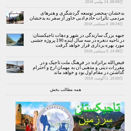
🕔
09:00, 14.نوامبر 2018
بدخشان-محضر توسعه گردشگری و هنرهای
مردمی. تأثرات خادم ادبی خاور از سفر به بدخشان
🕔
08:24, 8.سپتامبر 2018
جبهه بزرگ سازندگی در شهر و دهات تاجیکستان:
در ناحیه دنغره در سه سال آینده 190 پروژه جشنی
مورد بهره برداری قرار خواهد گرفت
🕔
14:36, 5.سپتامبر 2018
فیض‌الله براتزاده: در فرهنگ ملت تاجیک و در
مقررات دینی و مذهبی آن به مهمان ارج و احترام
گذاشتن در مقام اول بود و خواهد ماند
🕔
10:00, 1.آگوست 2018
همه مطالب بخش