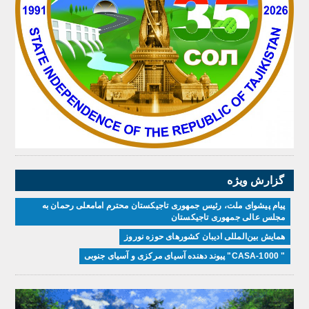
گزارش ویژه
پیام پیشوای ملت، رئیس جمهوری تاجیکستان محترم امامعلی رحمان به
مجلس عالی جمهوری تاجیکستان
همایش بین‌المللی ادیبان کشور‌های حوزه نوروز
" CASA-1000" پیوند دهنده آسیای مرکزی و آسیای جنوبی