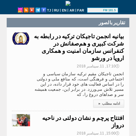
|
|
|
|
TJ
RU
EN
AR
FAR
101.5 FM
تقارير بالصور
بیانیه انجمن تاجیکان ترکیه در رابطه به
شرکت کبیری و هم‌صفانش در
کنفرانس سازمان امنیت و همکاری
اروپا در ورشو
🕔
17:10, 11.سپتامبر 2018
انجمن تاجیکان مقیم ترکیه سازمان سیاسی و
اجتماعی و فرهنگی است، که منافع ملی و دولتی
را در اساس فعالیت های خود قرار داده، در این
مسیر تلاش می‌ورزد. در برابر این، جمعیت همیشه
سر و صداهای دروغ را، که
ادامه مطلب
▸
افتتاح پرچم و نشان دولتی در ناحیه
درواز
🕔
15:00, 11.سپتامبر 2018