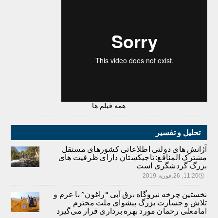
همه فیلم ها
تحلیل و تفسیر
آژانش های دولتی اطلاعاتی کشورهای مستقل
مشترک المنافع: تاجیکستان دارای ظرفیت های
بزرگ گردشگری است
🕔
11:20, 26.فوریه 2019
نخستین چرخه نیروگاه برق آبی “راغون” با عزم و
تلاش و جسارت بزرگ پیشوای ملت محترم
امامعلی رحمان مورد بهره برداری قرار می‌گیرد