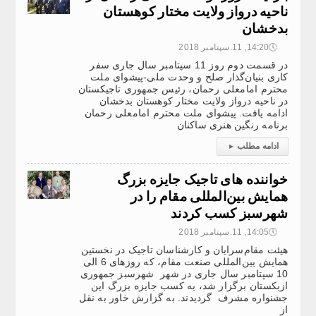
ناحیه درواز ولایت مختار کوهستان
بدخشان
🕔
14:20, 11.سپتامبر 2018
در قسمت دوم روز 11 سپتامبر سال جاری سفر
کاری بنیان‌گذار صلح و وحدت ملی-پیشوای ملت
محترم امامعلی رحمان، رئیس جمهوری تاجیکستان
در ناحیه درواز ولایت مختار کوهستان بدخشان
ادامه‌ یافت. پیشوای ملت محترم امامعلی رحمان
برنامه رنگین هنری ساکنان
ادامه مطلب
▸
خواننده های تاجیک جایزه بزرگ
همایش بین‌المللی مقام را در
شهرسبز کسب کردند
🕔
14:05, 11.سپتامبر 2018
هیئت مقام‌سرایان و کارشناسان تاجیک در نخستین
همایش بین‌المللی صنعت مقام، که روزهای 6 الی
10 سپتامبر سال جاری در شهر شهرسبز جمهوری
ازبکستان برگزار شد، به کسب جایزه بزرگ این
جشنواره مشرف گردیدند. به گزارش خاور به نقل
از