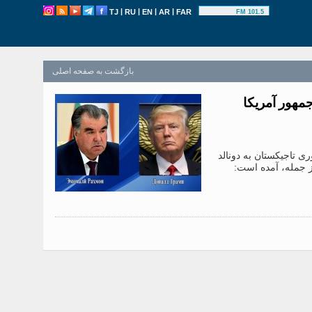
|
|
|
|
TJ
RU
EN
AR
FAR
101.5 FM
بازگشت به صفحه اصلی
مهور آمریکا
 تاجیکستان به دونالد
ز جمله، آمده است: