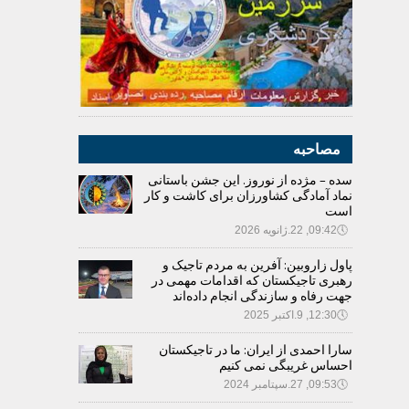
مصاحبه
سده – مژده از نوروز. این جشن باستانی
نماد آمادگی کشاورزان برای کاشت و کار
است
🕔
09:42, 22.ژانویه 2026
پاول زاروبین: آفرین به مردم تاجیک و
رهبری تاجیکستان که اقدامات مهمی در
جهت رفاه و سازندگی انجام داده‌اند
🕔
12:30, 9.اکتبر 2025
سارا احمدی از ایران: ما در تاجیکستان
احساس غریبگی نمی کنیم
🕔
09:53, 27.سپتامبر 2024