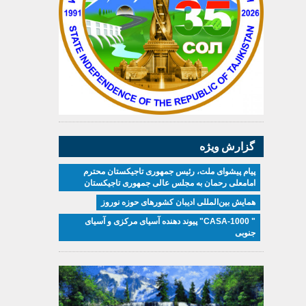
گزارش ویژه
پیام پیشوای ملت، رئیس جمهوری تاجیکستان محترم
امامعلی رحمان به مجلس عالی جمهوری تاجیکستان
همایش بین‌المللی ادیبان کشور‌های حوزه نوروز
" CASA-1000" پیوند دهنده آسیای مرکزی و آسیای
جنوبی