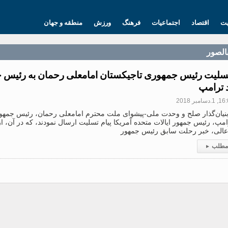
یت
اقتصاد
اجتماعیات
فرهنگ
ورزش
منطقه و جهان
بالصور
تسلیت رئیس جمهوری تاجیکستان امامعلی رحمان به رئیس ج
د ترامپ
.دسامبر 2018
بنیان‌گذار صلح و وحدت ملی-پیشوای ملت محترم امامعلی رحمان، رئیس جمهوری
مپ، رئیس جمهور ایالات متحده آمریکا پیام تسلیت ارسال نمودند، که در آن، ا
عالی، خبر رحلت سابق رئیس جمهور
 مطلب
▸