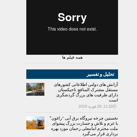
همه فیلم ها
تحلیل و تفسیر
آژانش های دولتی اطلاعاتی کشورهای
مستقل مشترک المنافع: تاجیکستان
دارای ظرفیت های بزرگ گردشگری
است
🕔
11:20, 26.فوریه 2019
نخستین چرخه نیروگاه برق آبی “راغون”
با عزم و تلاش و جسارت بزرگ پیشوای
ملت محترم امامعلی رحمان مورد بهره
برداری قرار می‌گیرد