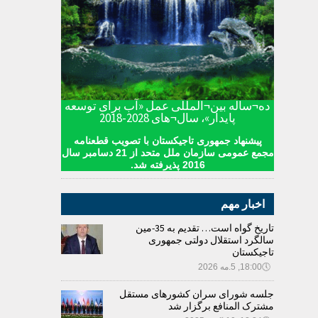
ده¬ساله بین¬المللی عمل «آب برای توسعه
پایدار»، سال¬های 2028-2018
پیشنهاد جمهوری تاجیکستان با تصویب قطعنامه
مجمع عمومی سازمان ملل متحد از 21 دسامبر سال
2016 پذیرفته شد.
اخبار مهم
تاریخ گواه است… تقدیم به 35-مین
سالگرد استقلال دولتی جمهوری
تاجیکستان
🕔
18:00, 5.مه 2026
جلسه شورای سران کشورهای مستقل
مشترک المنافع برگزار شد