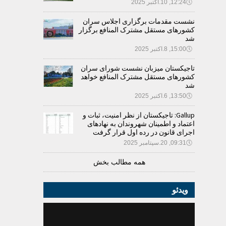
🕔
12:24, 10.اکتبر 2025
نشست مقدمات برگزاری اجلاس سران
کشورهای مستقل مشترک المنافع برگزار
شد
🕔
15:00, 8.اکتبر 2025
تاجیکستان میزبان نشست شورای سران
کشورهای مستقل مشترک المنافع خواهد
شد
🕔
13:50, 6.اکتبر 2025
Gallup: تاجیکستان از نظر امنیت، ثبات و
اعتماد و اطمینان شهروندان به نهادهای
اجرای قانون در رده اول قرار گرفت
🕔
09:31, 20.سپتامبر 2025
همه مطالب بخش
ویدئو