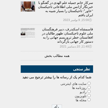
سرکار خانم جمیله علم الهدی در گفتگو با
خبرنگار آژانس ملی اطلاعاتی تاجیکستان
“خاور”: تاجیکستان را بسیار شبیه به
ایران یافتم
🕔
15:00, 9.نوامبر 2023
قاسمشاه اسکندرف، دبیر فرهنگستان
ملی علوم تاجیکستان: ظهور طالبان در
افغانستان خطر تروریسم جهانی را به
دستور کار جهانی بازگرداند
🕔
11:40, 10.دسامبر 2021
همه مطالب بخش
نظر سنجی
شما کدام يک از رسانه ها را بيشتر ترجيح می دهيد
سایت های اینترنتی
روزنامه ها
رادیو
تلویزیون
مجله ها