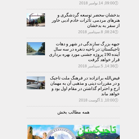
🕔
09:00, 14.نوامبر 2018
بدخشان-محضر توسعه گردشگری و
هنرهای مردمی. تأثرات خادم ادبی خاور
از سفر به بدخشان
🕔
08:24, 8.سپتامبر 2018
جبهه بزرگ سازندگی در شهر و دهات
تاجیکستان: در ناحیه دنغره در سه سال
آینده 190 پروژه جشنی مورد بهره برداری
قرار خواهد گرفت
🕔
14:36, 5.سپتامبر 2018
فیض‌الله براتزاده: در فرهنگ ملت تاجیک
و در مقررات دینی و مذهبی آن به مهمان
ارج و احترام گذاشتن در مقام اول بود و
خواهد ماند
🕔
10:00, 1.آگوست 2018
همه مطالب بخش