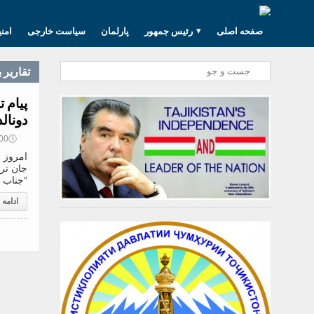
صفحه اصلی
رئیس جمهور
پارلمان
سیاست خارجی
امن
تقارير 
پیام 
دونال
🕔
16:00, 1
امروز 
جان ترا
“جناب 
ادامه