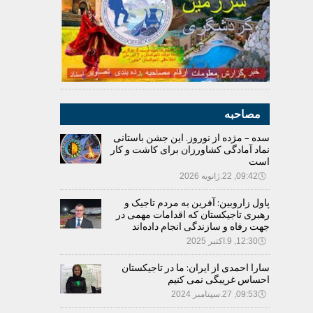
مصاحبه
سده – مژده از نوروز. این جشن باستانی
نماد آمادگی کشاورزان برای کاشت و کار
است
🕔
09:42, 22.ژانویه 2026
پاول زاروبین: آفرین به مردم تاجیک و
رهبری تاجیکستان که اقدامات مهمی در
جهت رفاه و سازندگی انجام داده‌اند
🕔
12:30, 9.اکتبر 2025
سارا احمدی از ایران: ما در تاجیکستان
احساس غریبگی نمی کنیم
🕔
09:53, 27.سپتامبر 2024