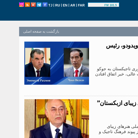
|
|
|
|
TJ
RU
EN
AR
FAR
101.5 FM
بازگشت به صفحه اصلی
یدودو، رئیس
ی تاجیکستان به جوکو
الی، خبر اتفاق افتادن
زیبای ازبکستان”
لی هنرهای زیبای
پیوند فرهنگ تاجیک و