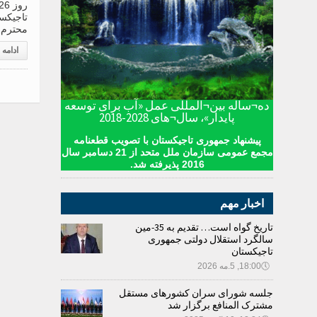
تاجیکس
محترم 
ادامه
ده¬ساله بین¬المللی عمل «آب برای توسعه
پایدار»، سال¬های 2028-2018
پیشنهاد جمهوری تاجیکستان با تصویب قطعنامه
مجمع عمومی سازمان ملل متحد از 21 دسامبر سال
2016 پذیرفته شد.
اخبار مهم
تاریخ گواه است… تقدیم به 35-مین
سالگرد استقلال دولتی جمهوری
تاجیکستان
🕔
18:00, 5.مه 2026
جلسه شورای سران کشورهای مستقل
مشترک المنافع برگزار شد