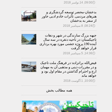
🕔
09:00, 14.نوامبر 2018
بدخشان-محضر توسعه گردشگری و
هنرهای مردمی. تأثرات خادم ادبی خاور
از سفر به بدخشان
🕔
08:24, 8.سپتامبر 2018
جبهه بزرگ سازندگی در شهر و دهات
تاجیکستان: در ناحیه دنغره در سه سال
آینده 190 پروژه جشنی مورد بهره برداری
قرار خواهد گرفت
🕔
14:36, 5.سپتامبر 2018
فیض‌الله براتزاده: در فرهنگ ملت تاجیک
و در مقررات دینی و مذهبی آن به مهمان
ارج و احترام گذاشتن در مقام اول بود و
خواهد ماند
🕔
10:00, 1.آگوست 2018
همه مطالب بخش