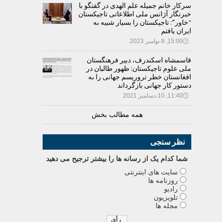
سرکار خانم جمیله علم الهدی در گفتگو با
خبرنگار آژانس ملی اطلاعاتی تاجیکستان
“خاور”: تاجیکستان را بسیار شبیه به
ایران یافتم
🕔
15:00, 9.نوامبر 2023
قاسمشاه اسکندرف، دبیر فرهنگستان
ملی علوم تاجیکستان: ظهور طالبان در
افغانستان خطر تروریسم جهانی را به
دستور کار جهانی بازگرداند
🕔
11:40, 10.دسامبر 2021
همه مطالب بخش
نظر سنجی
شما کدام يک از رسانه ها را بيشتر ترجيح می دهيد
سایت های اینترنتی
روزنامه ها
رادیو
تلویزیون
مجله ها