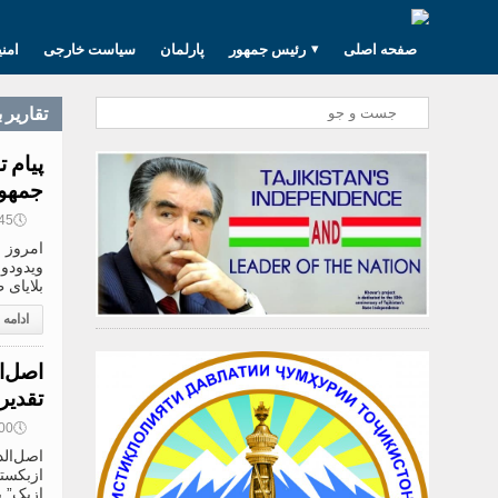
صفحه اصلی
رئیس جمهور
پارلمان
سیاست خارجی
امن
تقارير 
پیام 
جمهور
🕔
17:45, 24
امروز 
ویدودو،
بلایای
ادامه
اصل‌ا
تقدیر
🕔
12:00, 24
اصل‌ال
ازبکست
ازبک” ب