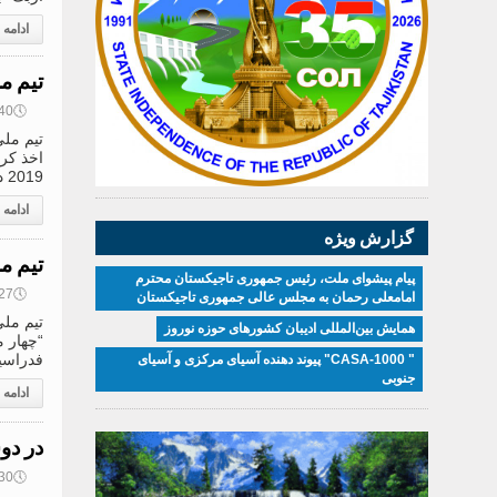
ادامه
تیم ملی
🕔
11:40, 24
2019 در
ادامه
گزارش ویژه
تیم م
پیام پیشوای ملت، رئیس جمهوری تاجیکستان محترم
🕔
11:27, 24
امامعلی رحمان به مجلس عالی جمهوری تاجیکستان
تیم ملی
همایش بین‌المللی ادیبان کشور‌های حوزه نوروز
فدراسیو
" CASA-1000" پیوند دهنده آسیای مرکزی و آسیای
جنوبی
ادامه
در دو
🕔
09:30, 24