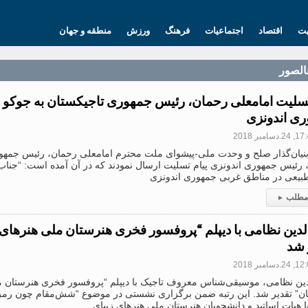
یت
اقتصاد
اجتماعیات
فرهنگ
ورزش
منطقه و جهان
بالصور
تسلیت امامعلی رحمان، رئیس جمهوری تاجیکستان به جوکو و
ی اندونزی
.دسامبر 2018
بنیان‌گذار صلح و وحدت ملی-پیشوای ملت محترم امامعلی رحمان، رئیس جمهور
 رئیس جمهوری اندونزی پیام تسلیت ارسال نمودند که در آن آمده است: “جناب ع
 طبیعی در مناطق غربی جمهوری اندونزی
 مطلب
▸
لدین نظامی با دیپلم “پروفسور فخری هنرستان ملی هنرهای 
 شد
.دسامبر 2018
دین نظامی، موسیقی‌شناس معروف تاجیک با دیپلم “پروفسور فخری هنرستان م
ان” تقدیر شد. این رتبه ضمن برگزاری نشستی در موضوع “شش‌مقام چون رمز 
ا هیات اساتید و دانشجویان هنرستان ملی هنرهای زیبای