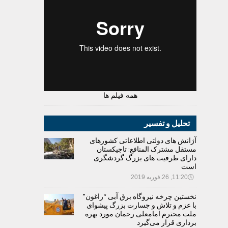
همه فیلم ها
تحلیل و تفسیر
آژانش های دولتی اطلاعاتی کشورهای
مستقل مشترک المنافع: تاجیکستان
دارای ظرفیت های بزرگ گردشگری
است
🕔
11:20, 26.فوریه 2019
نخستین چرخه نیروگاه برق آبی “راغون”
با عزم و تلاش و جسارت بزرگ پیشوای
ملت محترم امامعلی رحمان مورد بهره
برداری قرار می‌گیرد