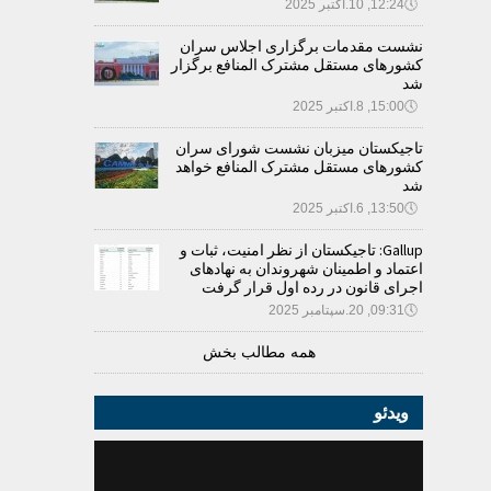
🕔
12:24, 10.اکتبر 2025
نشست مقدمات برگزاری اجلاس سران
کشورهای مستقل مشترک المنافع برگزار
شد
🕔
15:00, 8.اکتبر 2025
تاجیکستان میزبان نشست شورای سران
کشورهای مستقل مشترک المنافع خواهد
شد
🕔
13:50, 6.اکتبر 2025
Gallup: تاجیکستان از نظر امنیت، ثبات و
اعتماد و اطمینان شهروندان به نهادهای
اجرای قانون در رده اول قرار گرفت
🕔
09:31, 20.سپتامبر 2025
همه مطالب بخش
ویدئو