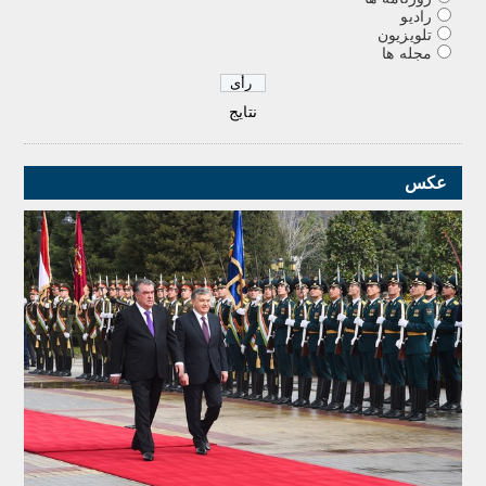
رادیو
تلویزیون
مجله ها
نتایج
عکس