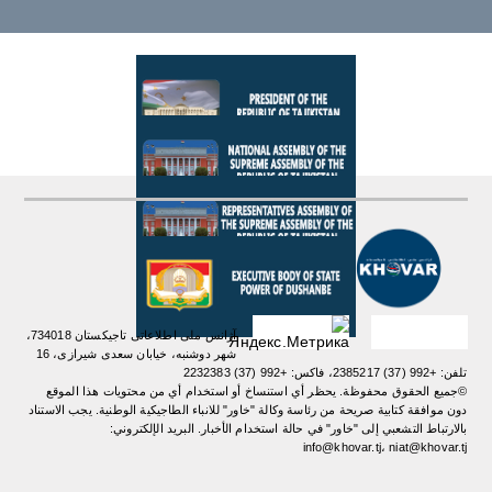
آژانس ملی اطلاعاتی تاجیکستان 734018،
شهر دوشنبه، خیابان سعدی شیرازی، 16
تلفن: +992 (37) 2385217، فاکس: +992 (37) 2232383
©جميع الحقوق محفوظة. يحظر أي استنساخ أو استخدام أي من محتويات هذا الموقع
دون موافقة كتابية صريحة من رئاسة وكالة "خاور" للانباء الطاجيكية الوطنية. یجب الاستناد
بالارتباط التشعبي إلى "خاور" في حالة استخدام الأخبار. البريد الإلكتروني:
info@khovar.tj، niat@khovar.tj