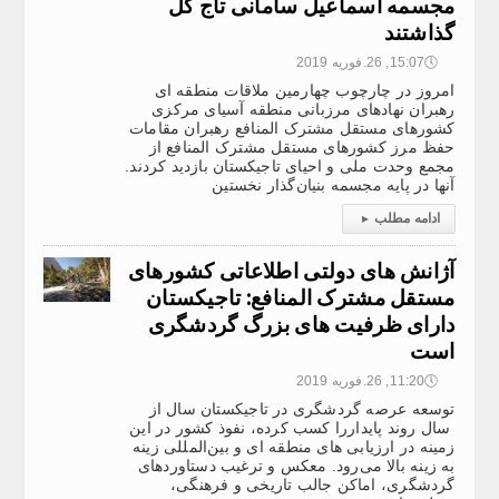
مجسمه اسماعیل سامانی تاج گل‌
گذاشتند
🕔
15:07, 26.فوریه 2019
امروز در چارچوب چهارمین ملاقات منطقه ای
رهبران نهاد‌های مرزبانی منطقه آسیای مرکزی
کشورهای مستقل مشترک المنافع رهبران مقامات
حفظ مرز کشورهای مستقل مشترک المنافع از
مجمع وحدت ملی و احیای تاجیکستان بازدید کردند.
آنها در پایه مجسمه بنیان‌گذار نخستین
ادامه مطلب
▸
آژانش های دولتی اطلاعاتی کشورهای
مستقل مشترک المنافع: تاجیکستان
دارای ظرفیت های بزرگ گردشگری
است
🕔
11:20, 26.فوریه 2019
توسعه عرصه گردشگری در تاجیکستان سال از
سال روند پایداررا کسب کرده، نفوذ کشور در این
زمینه در ارزیابی های منطقه ای و بین‌المللی زینه
به زینه بالا می‌رود. معکس و ترغیب دستاوردهای
گردشگری، اماکن جالب تاریخی و فرهنگی،