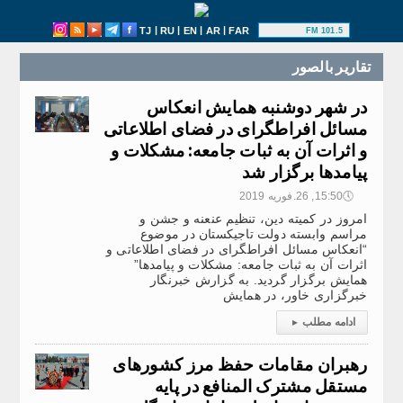
|
|
|
|
TJ
RU
EN
AR
FAR
101.5 FM
تقارير بالصور
در شهر دوشنبه همایش انعکاس
مسائل افراطگرای در فضای اطلاعاتی
و اثرات آن به ثبات جامعه: مشکلات و
پیامدها برگزار شد
🕔
15:50, 26.فوریه 2019
امروز در کمیته دین، تنظیم عنعنه‌ و جشن و
مراسم وابسته دولت تاجیکستان در موضوع
“انعکاس مسائل افراطگرای در فضای اطلاعاتی و
اثرات آن به ثبات جامعه: مشکلات و پیامدها”
همایش برگزار گردید. به گزارش خبرنگار
خبرگزاری خاور، در همایش
ادامه مطلب
▸
رهبران مقامات حفظ مرز کشورهای
مستقل مشترک المنافع در پایه