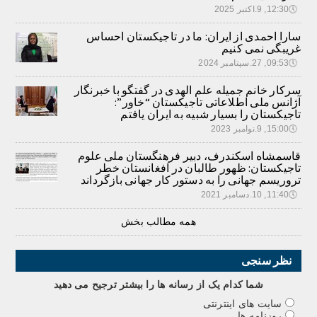
🕔
12:30, 9.اکتبر 2025
سارا احمدی از ایران: ما در تاجیکستان احساس
غریبگی نمی کنیم
🕔
09:53, 27.سپتامبر 2024
سرکار خانم جمیله علم الهدی در گفتگو با خبرنگار
آژانس ملی اطلاعاتی تاجیکستان “خاور”:
تاجیکستان را بسیار شبیه به ایران یافتم
🕔
15:00, 9.نوامبر 2023
قاسمشاه اسکندرف، دبیر فرهنگستان ملی علوم
تاجیکستان: ظهور طالبان در افغانستان خطر
تروریسم جهانی را به دستور کار جهانی بازگرداند
🕔
11:40, 10.دسامبر 2021
همه مطالب بخش
نظر سنجی
شما کدام يک از رسانه ها را بيشتر ترجيح می دهيد
سایت های اینترنتی
روزنامه ها