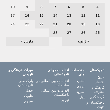
10
9
8
7
6
5
4
17
16
15
14
13
12
11
24
23
22
21
20
19
18
28
27
26
25
« ژانویه
مارس »
تاجیکستان
مقدسات
اقدامات جهانی
میراث فرهنگی و
ملی
تاجیکستان
تاریخی
تاریخ
نشان
اقدامات بین المللی در
پارک ملی
اقتصاد
ساحه آب
تاجیکستان
پرچم
فرهنگ و
اقدامات بین المللی
حصار
معارف
سرود
تاجیکستان
هلبوک
گردشگری
پول
نوروز
سرزم
تاجیکستان و
جهان