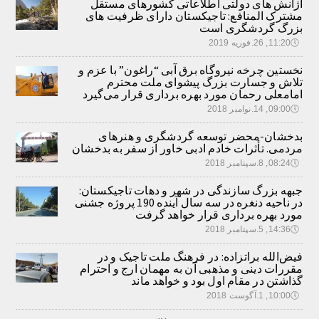
آژانش های دولتی اطلاعاتی کشورهای مستقل
مشترک المنافع: تاجیکستان دارای ظرفیت های
بزرگ گردشگری است
🕔
11:20, 26.فوریه 2019
نخستین چرخه نیروگاه برق آبی “راغون” با عزم و
تلاش و جسارت بزرگ پیشوای ملت محترم
امامعلی رحمان مورد بهره برداری قرار می‌گیرد
🕔
09:00, 14.نوامبر 2018
بدخشان-محضر توسعه گردشگری و هنرهای
مردمی. تأثرات خادم ادبی خاور از سفر به بدخشان
🕔
08:24, 8.سپتامبر 2018
جبهه بزرگ سازندگی در شهر و دهات تاجیکستان:
در ناحیه دنغره در سه سال آینده 190 پروژه جشنی
مورد بهره برداری قرار خواهد گرفت
🕔
14:36, 5.سپتامبر 2018
فیض‌الله براتزاده: در فرهنگ ملت تاجیک و در
مقررات دینی و مذهبی آن به مهمان ارج و احترام
گذاشتن در مقام اول بود و خواهد ماند
🕔
10:00, 1.آگوست 2018