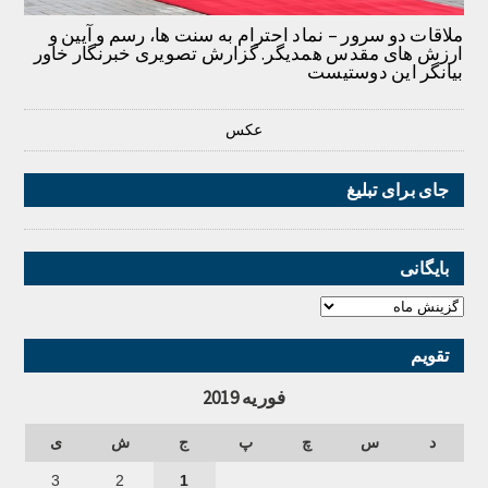
ملاقات دو سرور – نماد احترام به سنت ها، رسم و آیین و
ارزش های مقدس همدیگر. گزارش تصویری خبرنگار خاور
بیانگر این دوستیست
عکس
جای برای تبلیغ
بایگانی
تقویم
فوریه 2019
د
س
چ
پ
ج
ش
ی
3
2
1