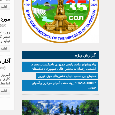
ادامه
مورد 
🕔
08:50, 3
سفر کار
تولید ر
ادامه
گزارش ویژه
آغاز 
پیام پیشوای ملت، رئیس جمهوری تاجیکستان محترم
🕔
07:45, 3
امامعلی رحمان به مجلس عالی جمهوری تاجیکستان
امروز 
همایش بین‌المللی ادیبان کشور‌های حوزه نوروز
کاری و
امامعلی
" CASA-1000" پیوند دهنده آسیای مرکزی و آسیای
جنوبی
ادامه