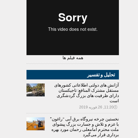
همه فیلم ها
تحلیل و تفسیر
آژانش های دولتی اطلاعاتی کشورهای
مستقل مشترک المنافع: تاجیکستان
دارای ظرفیت های بزرگ گردشگری
است
🕔
11:20, 26.فوریه 2019
نخستین چرخه نیروگاه برق آبی “راغون”
با عزم و تلاش و جسارت بزرگ پیشوای
ملت محترم امامعلی رحمان مورد بهره
برداری قرار می‌گیرد