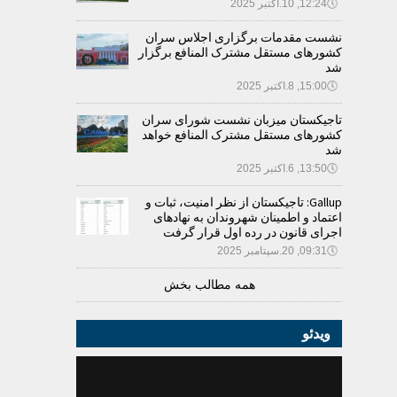
🕔
12:24, 10.اکتبر 2025
نشست مقدمات برگزاری اجلاس سران
کشورهای مستقل مشترک المنافع برگزار
شد
🕔
15:00, 8.اکتبر 2025
تاجیکستان میزبان نشست شورای سران
کشورهای مستقل مشترک المنافع خواهد
شد
🕔
13:50, 6.اکتبر 2025
Gallup: تاجیکستان از نظر امنیت، ثبات و
اعتماد و اطمینان شهروندان به نهادهای
اجرای قانون در رده اول قرار گرفت
🕔
09:31, 20.سپتامبر 2025
همه مطالب بخش
ویدئو