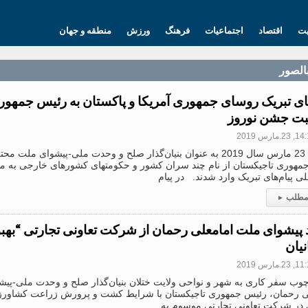
یت
اقتصاد
اجتماعیات
فرهنگ
ورزش
منطقه و جهان
بالصور
های تبریک روسای جمهوری آمریکا و پاکستان به رئیس جمهو
بت جشن نوروز
2.مارس 2019
امروز، 23 مارس سال 2019 به عنوان بنیان‌گذار صلح و وحدت ملی-پیشوای م
مهوری تاجیکستان از نام چند سران کشور و حکومتهای کشورهای خارجی به 
للی پیام‌های تبریک وارد شدند. در پیام
 مطلب
▸
د پیشوای ملت امامعلی رحمان از شرکت تعاونی تجارتی “بهب
یان
2.مارس 2019
چوب سفر کاری به شهر و نواحی ولایت ختلان بنیان‌گذار صلح و وحدت ملی-پی
ی رحمان، رئیس جمهوری تاجیکستان با شرایط کشت و پرورش زراعت کشاورز
 در شرکت تعاونی تجارتی موسوم به