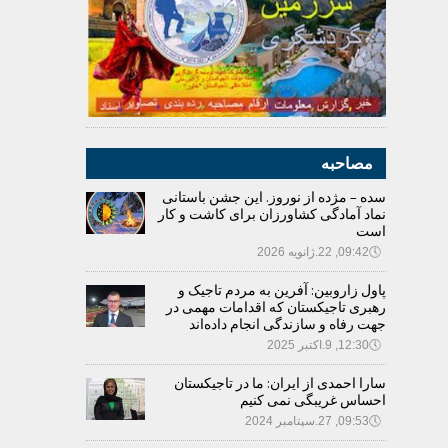
مصاحبه
سده – مژده از نوروز. این جشن باستانی
نماد آمادگی کشاورزان برای کاشت و کار
است
🕔
09:42, 22.ژانویه 2026
پاول زاروبین: آفرین به مردم تاجیک و
رهبری تاجیکستان که اقدامات مهمی در
جهت رفاه و سازندگی انجام داده‌اند
🕔
12:30, 9.اکتبر 2025
سارا احمدی از ایران: ما در تاجیکستان
احساس غریبگی نمی کنیم
🕔
09:53, 27.سپتامبر 2024