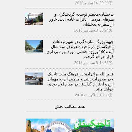
🕔
09:00, 14.نوامبر 2018
بدخشان-محضر توسعه گردشگری و
هنرهای مردمی. تأثرات خادم ادبی خاور
از سفر به بدخشان
🕔
08:24, 8.سپتامبر 2018
جبهه بزرگ سازندگی در شهر و دهات
تاجیکستان: در ناحیه دنغره در سه سال
آینده 190 پروژه جشنی مورد بهره برداری
قرار خواهد گرفت
🕔
14:36, 5.سپتامبر 2018
فیض‌الله براتزاده: در فرهنگ ملت تاجیک
و در مقررات دینی و مذهبی آن به مهمان
ارج و احترام گذاشتن در مقام اول بود و
خواهد ماند
🕔
10:00, 1.آگوست 2018
همه مطالب بخش