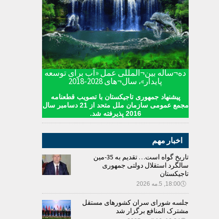
ده¬ساله بین¬المللی عمل «آب برای توسعه
پایدار»، سال¬های 2028-2018
پیشنهاد جمهوری تاجیکستان با تصویب قطعنامه
مجمع عمومی سازمان ملل متحد از 21 دسامبر سال
2016 پذیرفته شد.
اخبار مهم
تاریخ گواه است… تقدیم به 35-مین
سالگرد استقلال دولتی جمهوری
تاجیکستان
🕔
18:00, 5.مه 2026
جلسه شورای سران کشورهای مستقل
مشترک المنافع برگزار شد