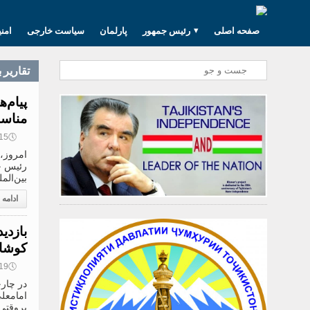
صفحه اصلی
رئیس جمهور
پارلمان
سیاست خارجی
امن
تقارير 
پیام‌
مناس
🕔
14:15, 3
رئیس ج
بین‌الم
ادامه
بازدی
کوشان
🕔
11:19, 3
در چار
امامعل
بروقتی