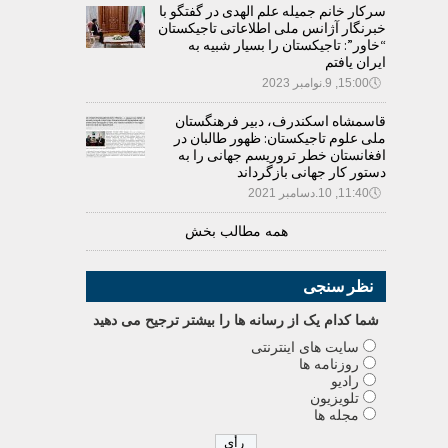
سرکار خانم جمیله علم الهدی در گفتگو با
خبرنگار آژانس ملی اطلاعاتی تاجیکستان
“خاور”: تاجیکستان را بسیار شبیه به
ایران یافتم
🕔
15:00, 9.نوامبر 2023
قاسمشاه اسکندرف، دبیر فرهنگستان
ملی علوم تاجیکستان: ظهور طالبان در
افغانستان خطر تروریسم جهانی را به
دستور کار جهانی بازگرداند
🕔
11:40, 10.دسامبر 2021
همه مطالب بخش
نظر سنجی
شما کدام يک از رسانه ها را بيشتر ترجيح می دهيد
سایت های اینترنتی
روزنامه ها
رادیو
تلویزیون
مجله ها