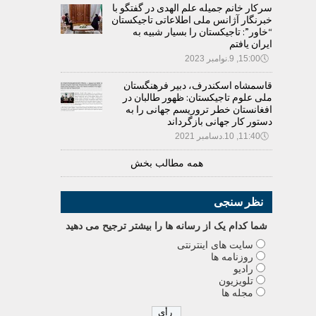
سرکار خانم جمیله علم الهدی در گفتگو با
خبرنگار آژانس ملی اطلاعاتی تاجیکستان
“خاور”: تاجیکستان را بسیار شبیه به
ایران یافتم
🕔
15:00, 9.نوامبر 2023
قاسمشاه اسکندرف، دبیر فرهنگستان
ملی علوم تاجیکستان: ظهور طالبان در
افغانستان خطر تروریسم جهانی را به
دستور کار جهانی بازگرداند
🕔
11:40, 10.دسامبر 2021
همه مطالب بخش
نظر سنجی
شما کدام يک از رسانه ها را بيشتر ترجيح می دهيد
سایت های اینترنتی
روزنامه ها
رادیو
تلویزیون
مجله ها