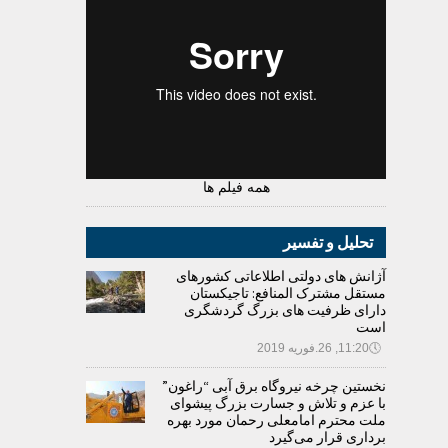
همه فیلم ها
تحلیل و تفسیر
آژانش های دولتی اطلاعاتی کشورهای
مستقل مشترک المنافع: تاجیکستان
دارای ظرفیت های بزرگ گردشگری
است
🕔
11:20, 26.فوریه 2019
نخستین چرخه نیروگاه برق آبی “راغون”
با عزم و تلاش و جسارت بزرگ پیشوای
ملت محترم امامعلی رحمان مورد بهره
برداری قرار می‌گیرد