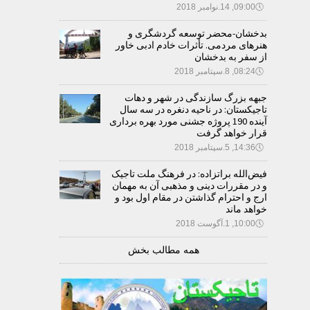
🕔
09:00, 14.نوامبر 2018
بدخشان-محضر توسعه گردشگری و
هنرهای مردمی. تأثرات خادم ادبی خاور
از سفر به بدخشان
🕔
08:24, 8.سپتامبر 2018
جبهه بزرگ سازندگی در شهر و دهات
تاجیکستان: در ناحیه دنغره در سه سال
آینده 190 پروژه جشنی مورد بهره برداری
قرار خواهد گرفت
🕔
14:36, 5.سپتامبر 2018
فیض‌الله براتزاده: در فرهنگ ملت تاجیک
و در مقررات دینی و مذهبی آن به مهمان
ارج و احترام گذاشتن در مقام اول بود و
خواهد ماند
🕔
10:00, 1.آگوست 2018
همه مطالب بخش