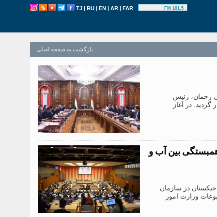
|
|
|
|
TJ
RU
EN
AR
FAR
101.5 FM
بازگشت به صفحه اصلی
لی رحمان، رئیس
ردید. در آغاز
همبستگی بین آب و
یات تاجیکستان در سازمان
بوعات وزارت امور