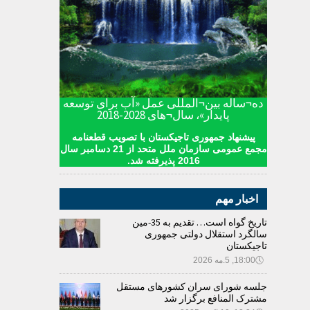
ده¬ساله بین¬المللی عمل «آب برای توسعه
پایدار»، سال¬های 2028-2018
پیشنهاد جمهوری تاجیکستان با تصویب قطعنامه
مجمع عمومی سازمان ملل متحد از 21 دسامبر سال
2016 پذیرفته شد.
اخبار مهم
تاریخ گواه است… تقدیم به 35-مین
سالگرد استقلال دولتی جمهوری
تاجیکستان
🕔
18:00, 5.مه 2026
جلسه شورای سران کشورهای مستقل
مشترک المنافع برگزار شد