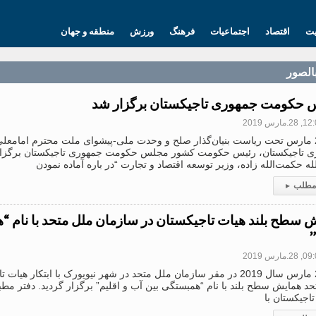
یت
اقتصاد
اجتماعیات
فرهنگ
ورزش
منطقه و جهان
بالصور
حکومت جمهوری تاجیکستان برگزار شد
2.مارس 2019
روز 28 مارس تحت ریاست بنیان‌گذار صلح و وحدت ملی-پیشوای ملت محترم امامع
 تاجیکستان، رئیس حکومت کشور مجلس حکومت جمهوری تاجیکستان برگزار گ
له حکمت‌الله زاده، وزیر توسعه اقتصاد و تجارت “در باره آماده نمودن
 مطلب
▸
 سطح بلند هیات تاجیکستان در سازمان ملل متحد با نام “
”
2.مارس 2019
روز 27 مارس سال 2019 در مقر سازمان ملل متحد در شهر نیویورک با ابتکار ه
د همایش سطح بلند با نام “همبستگی بین آب و اقلیم” برگزار گردید. دفتر مط
اجیکستان با