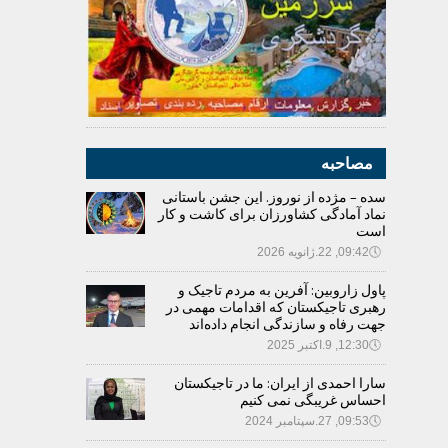
مصاحبه
سده – مژده از نوروز. این جشن باستانی
نماد آمادگی کشاورزان برای کاشت و کار
است
🕔
09:42, 22.ژانویه 2026
پاول زاروبین: آفرین به مردم تاجیک و
رهبری تاجیکستان که اقدامات مهمی در
جهت رفاه و سازندگی انجام داده‌اند
🕔
12:30, 9.اکتبر 2025
سارا احمدی از ایران: ما در تاجیکستان
احساس غریبگی نمی کنیم
🕔
09:53, 27.سپتامبر 2024