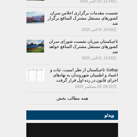
🕔
12:24, 10.اکتبر 2025
نشست مقدمات برگزاری اجلاس سران
کشورهای مستقل مشترک المنافع برگزار
شد
🕔
15:00, 8.اکتبر 2025
تاجیکستان میزبان نشست شورای سران
کشورهای مستقل مشترک المنافع خواهد
شد
🕔
13:50, 6.اکتبر 2025
Gallup: تاجیکستان از نظر امنیت، ثبات و
اعتماد و اطمینان شهروندان به نهادهای
اجرای قانون در رده اول قرار گرفت
🕔
09:31, 20.سپتامبر 2025
همه مطالب بخش
ویدئو