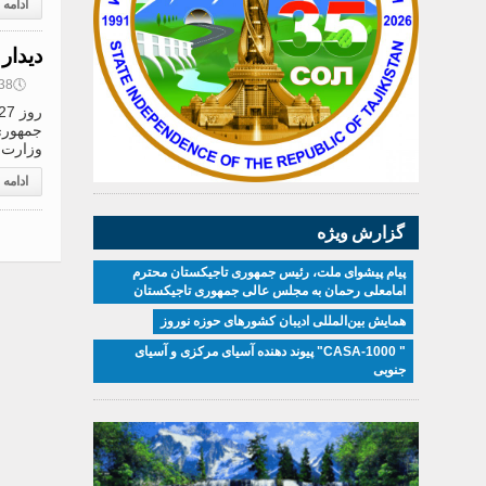
ادامه
دیدار
🕔
08:38, 8
جمهوری 
وزارت 
ادامه
گزارش ویژه
پیام پیشوای ملت، رئیس جمهوری تاجیکستان محترم
امامعلی رحمان به مجلس عالی جمهوری تاجیکستان
همایش بین‌المللی ادیبان کشور‌های حوزه نوروز
" CASA-1000" پیوند دهنده آسیای مرکزی و آسیای
جنوبی