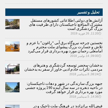
تحلیل و تفسیر
آژانش های دولتی اطلاعاتی کشورهای مستقل
مشترک المنافع: تاجیکستان دارای ظرفیت های
بزرگ گردشگری است
🕔
11:20, 26.فوریه 2019
نخستین چرخه نیروگاه برق آبی “راغون” با عزم و
تلاش و جسارت بزرگ پیشوای ملت محترم
امامعلی رحمان مورد بهره برداری قرار می‌گیرد
🕔
09:00, 14.نوامبر 2018
بدخشان-محضر توسعه گردشگری و هنرهای
مردمی. تأثرات خادم ادبی خاور از سفر به بدخشان
🕔
08:24, 8.سپتامبر 2018
جبهه بزرگ سازندگی در شهر و دهات تاجیکستان:
در ناحیه دنغره در سه سال آینده 190 پروژه جشنی
مورد بهره برداری قرار خواهد گرفت
🕔
14:36, 5.سپتامبر 2018
فیض‌الله براتزاده: در فرهنگ ملت تاجیک و در