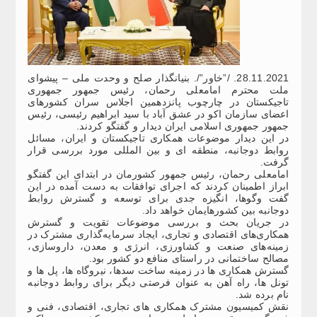
28.11.2021. /”خاور”/. بنیانگذار صلح و وحدت ملی – پیشوای
ملت محترم امامعلی رحمان، رئیس جمهور جمهوری
تاجیکستان در چارچوب پانزدهمین اجلاس سران کشورهای
اعضای سازمان اکو در عشق آباد با سید ابراهیم رئیسی، رئیس
جمهور جمهوری اسلامی ایران دیدار و گفتگو کردند.
در این دیدار موضوعات همکاری تاجیکستان و ایران، مسائل
روابط دوجانبه، منطقه ای و بین المللی مورد بررسی قرار
گرفت.
امامعلی رحمان، رئیس جمهور کشورمان در ابتدای این گفتگو
ابراز اطمینان کردند که اجرای توافقات به دست آمده در این
گفت وگوها، انگیزه جدی برای توسعه و گسترش روابط
دوجانبه بین کشورهایمان خواهد داد.
در جریان بحث و بررسی موضوعات تقویت و گسترش
همکاری‌های اقتصادی و تجاری، ایجاد سرمایه‌گذاری مشترک در
زمینه‌های صنعت و کشاورزی، انرژی و معدن، داروسازی،
مصالح ساختمانی در راستای منافع دو کشور بود.
گسترش همکاری ها در زمینه ساخت سدها، نیروگاه ها، پل ها و
تونل ها، راه آهن به عنوان فرصتی دیگر برای روابط دوجانبه
نام برده شد.
نقش کمیسیون مشترک همکاری های تجاری، اقتصادی، فنی و