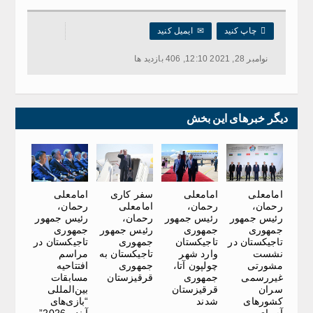

چاپ کنید
✉
ایمیل کنید
نوامبر 28, 2021 12:10, 406 بازدید ها
دیگر خبرهای این بخش
امامعلی
امامعلی
سفر کاری
امامعلی
رحمان،
رحمان،
امامعلی
رحمان،
رئیس جمهور
رئیس جمهور
رحمان،
رئیس جمهور
جمهوری
جمهوری
رئیس جمهور
جمهوری
تاجیکستان در
تاجیکستان
جمهوری
تاجیکستان در
نشست
وارد شهر
تاجیکستان به
مراسم
مشورتی
چولپون آتا،
جمهوری
افتتاحیه
غیررسمی
جمهوری
قرقیزستان
مسابقات
سران
قرقیزستان
بین‌المللی
کشورهای
شدند
“بازی‌های
آسیای
آینده-2026”