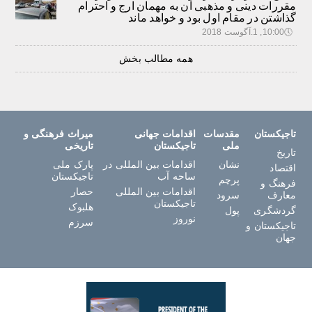
مقررات دینی و مذهبی آن به مهمان ارج و احترام
گذاشتن در مقام اول بود و خواهد ماند
🕔
10:00, 1.آگوست 2018
همه مطالب بخش
تاجیکستان
مقدسات
اقدامات جهانی
میراث فرهنگی و
ملی
تاجیکستان
تاریخی
تاریخ
نشان
اقدامات بین المللی در
پارک ملی
اقتصاد
ساحه آب
تاجیکستان
پرچم
فرهنگ و
اقدامات بین المللی
حصار
معارف
سرود
تاجیکستان
هلبوک
گردشگری
پول
نوروز
سرزم
تاجیکستان و
جهان