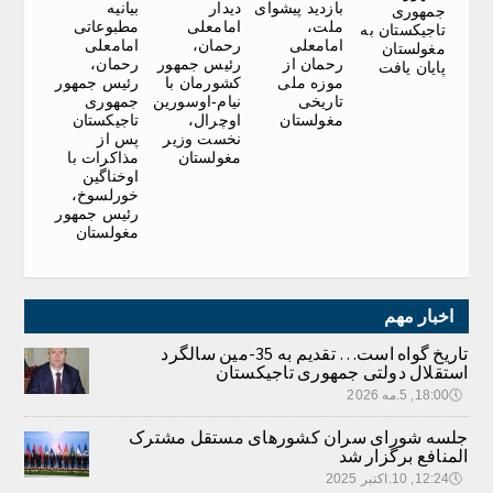
بازدید پیشوای
دیدار
بیانیه
جمهوری
ملت،
امامعلی
مطبوعاتی
تاجیکستان به
امامعلی
رحمان،
امامعلی
مغولستان
رحمان از
رئیس جمهور
رحمان،
پایان یافت
موزه ملی
کشورمان با
رئیس جمهور
تاریخی
نیام-اوسورین
جمهوری
مغولستان
اوچرال،
تاجیکستان
نخست وزیر
پس از
مغولستان
مذاکرات با
اوخناگین
خورلسوخ،
رئیس جمهور
مغولستان
اخبار مهم
تاریخ گواه است… تقدیم به 35-مین سالگرد
استقلال دولتی جمهوری تاجیکستان
🕔
18:00, 5.مه 2026
جلسه شورای سران کشورهای مستقل مشترک
المنافع برگزار شد
🕔
12:24, 10.اکتبر 2025