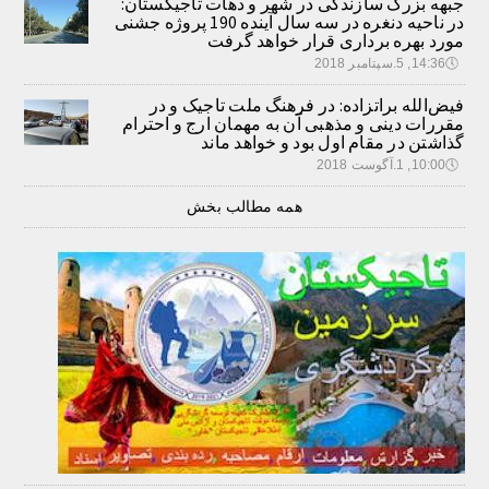
جبهه بزرگ سازندگی در شهر و دهات تاجیکستان:
در ناحیه دنغره در سه سال آینده 190 پروژه جشنی
مورد بهره برداری قرار خواهد گرفت
🕔
14:36, 5.سپتامبر 2018
فیض‌الله براتزاده: در فرهنگ ملت تاجیک و در
مقررات دینی و مذهبی آن به مهمان ارج و احترام
گذاشتن در مقام اول بود و خواهد ماند
🕔
10:00, 1.آگوست 2018
همه مطالب بخش