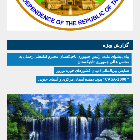
گزارش ویژه
پیام پیشوای ملت، رئیس جمهوری تاجیکستان محترم امامعلی رحمان به
مجلس عالی جمهوری تاجیکستان
همایش بین‌المللی ادیبان کشور‌های حوزه نوروز
" CASA-1000" پیوند دهنده آسیای مرکزی و آسیای جنوبی