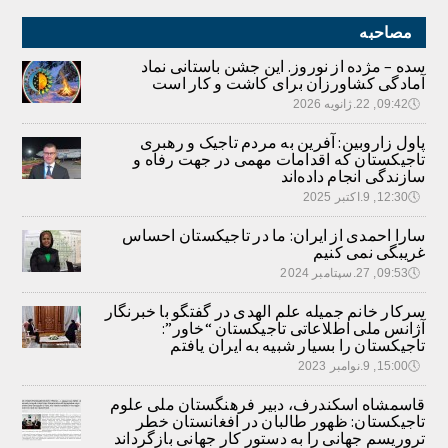
مصاحبه
سده – مژده از نوروز. این جشن باستانی نماد
آمادگی کشاورزان برای کاشت و کار است
🕔
09:42, 22.ژانویه 2026
پاول زاروبین: آفرین به مردم تاجیک و رهبری
تاجیکستان که اقدامات مهمی در جهت رفاه و
سازندگی انجام داده‌اند
🕔
12:30, 9.اکتبر 2025
سارا احمدی از ایران: ما در تاجیکستان احساس
غریبگی نمی کنیم
🕔
09:53, 27.سپتامبر 2024
سرکار خانم جمیله علم الهدی در گفتگو با خبرنگار
آژانس ملی اطلاعاتی تاجیکستان “خاور”:
تاجیکستان را بسیار شبیه به ایران یافتم
🕔
15:00, 9.نوامبر 2023
قاسمشاه اسکندرف، دبیر فرهنگستان ملی علوم
تاجیکستان: ظهور طالبان در افغانستان خطر
تروریسم جهانی را به دستور کار جهانی بازگرداند