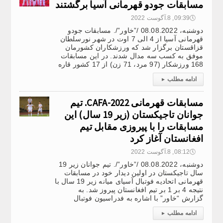
مسابقات جودو قهرمانی آسیا برگشتند
🕔
09:39, 8.آگوست 2022
دوشنبه، 08.08.2022 /”خاور”/. مسابقات جودو
قهرمانی آسیا از 4 الی 7 اوت در شهر نورسلطان
قزاقستان برگزار شد که ورزشکاران کشورمان
موفق به کسب سه مدال شدند. در این مسابقات
168 ورزشکار (97 مرد، 71 زن) از 17 کشور قاره
ادامه مطلب
▸
مسابقات قهرمانی CAFA-2022. تیم
جوانان تاجیکستان (زیر 19 سال) این
مسابقات را با پیروزی مقابل تیم
افغانستان آغاز کرد
🕔
08:12, 8.آگوست 2022
دوشنبه، 08.08.2022 /”خاور”/. تیم جوانان زیر 19
سال تاجیکستان در اولین دیدار خود در مسابقات
قهرمانی اتحادیه فوتبال آسیای میانه زیر 19 سال با
نتیجه 4 بر 1 بر تیم افغانستان پیروز شد. به
گزارش “خاور” با اشاره به فدراسیون فوتبال
ادامه مطلب
▸