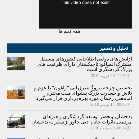
همه فیلم ها
تحلیل و تفسیر
آژانش های دولتی اطلاعاتی کشورهای مستقل
مشترک المنافع: تاجیکستان دارای ظرفیت های
بزرگ گردشگری است
🕔
11:20, 26.فوریه 2019
نخستین چرخه نیروگاه برق آبی “راغون” با عزم و
تلاش و جسارت بزرگ پیشوای ملت محترم
امامعلی رحمان مورد بهره برداری قرار می‌گیرد
🕔
09:00, 14.نوامبر 2018
بدخشان-محضر توسعه گردشگری و هنرهای
مردمی. تأثرات خادم ادبی خاور از سفر به بدخشان
🕔
08:24, 8.سپتامبر 2018