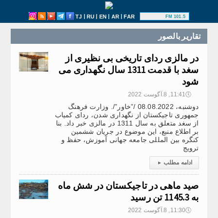
|
|
|
|
TJ
RU
EN
AR
FAR
101.5 FM
تقارير بالصور
در مالزی ردای تاریخی بی نظیری از
سغد با قدمت 1311 سال نگهداری می
شود
🕔
11:41, 8.آگوست 2022
دوشنبه، 08.08.2022 /”خاور”/. وزارت فرهنگ
جمهوری تاجیکستان از نگهداری شدن، ردای کمیاب
از سغد متعلق به سال 1311 در مالزی خبر داد. بنا
بر اطلاع منبع، این موضوع در جریان ششمین
کنگره بین المللی جامعه جهانی آموزش، حفظ و
ترویج
ادامه مطلب
▸
صید ماهی در تاجیکستان در شش ماه
به 1145.3 تن رسید
🕔
11:30, 8.آگوست 2022