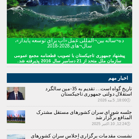
ده¬ساله بین¬المللی عمل «آب برای توسعه پایدار»،
سال¬های 2028-2018
پیشنهاد جمهوری تاجیکستان با تصویب قطعنامه مجمع عمومی
سازمان ملل متحد از 21 دسامبر سال 2016 پذیرفته شد.
اخبار مهم
تاریخ گواه است… تقدیم به 35-مین سالگرد
استقلال دولتی جمهوری تاجیکستان
🕔
18:00, 5.مه 2026
جلسه شورای سران کشورهای مستقل مشترک
المنافع برگزار شد
🕔
12:24, 10.اکتبر 2025
نشست مقدمات برگزاری اجلاس سران کشورهای