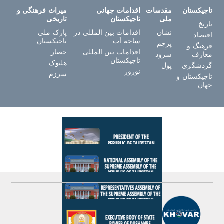
تاجیکستان
مقدسات
اقدامات جهانی
میراث فرهنگی و
ملی
تاجیکستان
تاریخی
تاریخ
نشان
اقدامات بین المللی در
پارک ملی
اقتصاد
ساحه آب
تاجیکستان
پرچم
فرهنگ و
اقدامات بین المللی
حصار
معارف
سرود
تاجیکستان
هلبوک
گردشگری
پول
نوروز
سرزم
تاجیکستان و
جهان