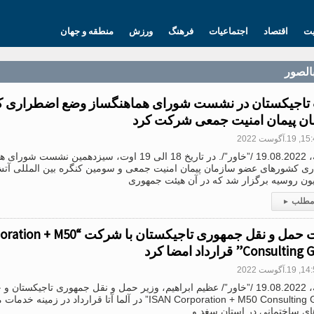
یت
اقتصاد
اجتماعیات
فرهنگ
ورزش
منطقه و جهان
بالصور
تاجیکستان در نشست شورای هماهنگساز وضع اضطراری 
ن پیمان امنیت جمعی شرکت کرد
1.آگوست 2022
دوشنبه، 19.08.2022 /”خاور”/. در تاریخ 18 الی 19 اوت، سیزدهمین
ی کشورهای عضو سازمان پیمان امنیت جمعی و سومین کنگره بین المللی آتش
ون روسیه برگزار شد که در آن هیئت جمهوری
 مطلب
▸
وزارت حمل و نقل جمهوری تاجیکستان با ش
Consul” قرارداد امضا کرد
1.آگوست 2022
دوشنبه، 19.08.2022 /”خاور”/ عظیم ابراهیم، وزیر حمل و نقل جمهوری تاجیکستا
“ISAN Corporation + М50 Consulting Group” در آلما آتا قراردا
ای ساختمانی در استان سغد و