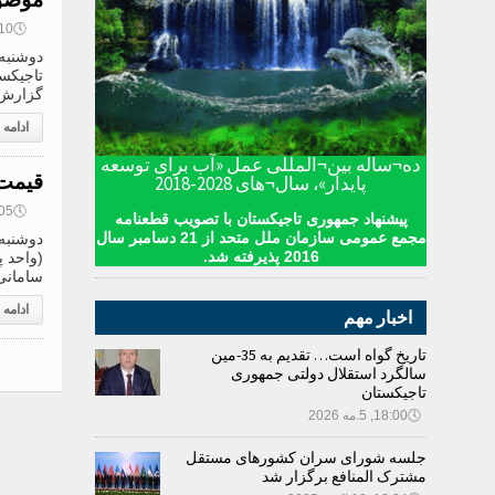
🕔
09:10, 9
تاجیکست
گزارش 
ادامه
ده¬ساله بین¬المللی عمل «آب برای توسعه
قیمت 
پایدار»، سال¬های 2028-2018
🕔
08:05, 9
پیشنهاد جمهوری تاجیکستان با تصویب قطعنامه
مجمع عمومی سازمان ملل متحد از 21 دسامبر سال
2016 پذیرفته شد.
سامانی؛ 1 روبل روسیه .1680
ادامه
اخبار مهم
تاریخ گواه است… تقدیم به 35-مین
سالگرد استقلال دولتی جمهوری
تاجیکستان
🕔
18:00, 5.مه 2026
جلسه شورای سران کشورهای مستقل
مشترک المنافع برگزار شد