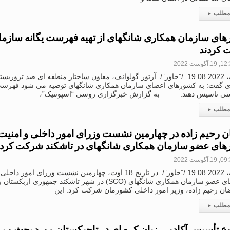
 مطلب
▸
ای سازمان همکاری شانگهای از تهیه فهرست یگانه سازما
 کردند
1.آگوست 2022
دوشنبه، 19.08.2022. /”خاور”/. آرتور گولوانف، معاون ساختار منطقه ای ضد ت
ی گفت: به کشورهای اعضای سازمان همکاری شانگهای توصیه می شود فهرست 
تی تاسیس دهند. به گزارش خبرگزاری روسی “اسپوتنیک”،
 مطلب
▸
 رحیم زاده در چهارمین نشست وزرای امور داخلی و امنی
ای عضو سازمان همکاری شانگهای در تاشکند شرکت کرد
1.آگوست 2022
دوشنبه، 19.08.2022 /”خاور”/. در تاریخ 18 اوت، چهارمین نشست وزرای
کشورهای عضو سازمان همکاری شانگهای (SCO) در شهر تاشکند جمهور
ان رحیم زاده، وزیر امور داخلی کشورمان شرکت کرد. این
 مطلب
▸
 تأسیس آکادمی زبان کره ای در تاجیکستان مورد بحث و 