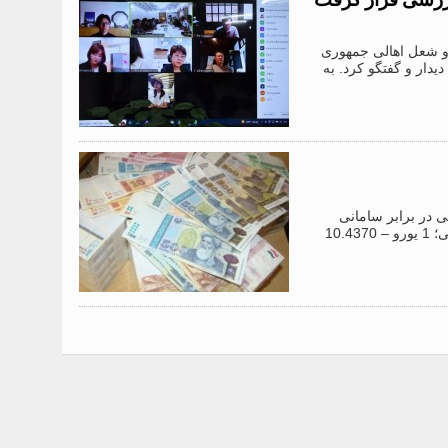
یر کار، مهاجرت و شعل اهالی جمهوری
دار و گفتگو کرد. به
خارجی در برابر سامانی
(واحد پول ملی تاجیکستان) را به شرح زیر تعیین کرد: 1 دلار آمریکا – 10.2545 سامانی؛ 1 یورو – 10.4370