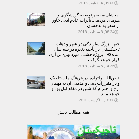
🕔
09:00, 14.نوامبر 2018
بدخشان-محضر توسعه گردشگری و
هنرهای مردمی. تأثرات خادم ادبی خاور
از سفر به بدخشان
🕔
08:24, 8.سپتامبر 2018
جبهه بزرگ سازندگی در شهر و دهات
تاجیکستان: در ناحیه دنغره در سه سال
آینده 190 پروژه جشنی مورد بهره برداری
قرار خواهد گرفت
🕔
14:36, 5.سپتامبر 2018
فیض‌الله براتزاده: در فرهنگ ملت تاجیک
و در مقررات دینی و مذهبی آن به مهمان
ارج و احترام گذاشتن در مقام اول بود و
خواهد ماند
🕔
10:00, 1.آگوست 2018
همه مطالب بخش