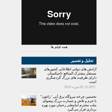
همه فیلم ها
تحلیل و تفسیر
آژانش های دولتی اطلاعاتی کشورهای
مستقل مشترک المنافع: تاجیکستان
دارای ظرفیت های بزرگ گردشگری
است
🕔
11:20, 26.فوریه 2019
نخستین چرخه نیروگاه برق آبی “راغون”
با عزم و تلاش و جسارت بزرگ پیشوای
ملت محترم امامعلی رحمان مورد بهره
برداری قرار می‌گیرد