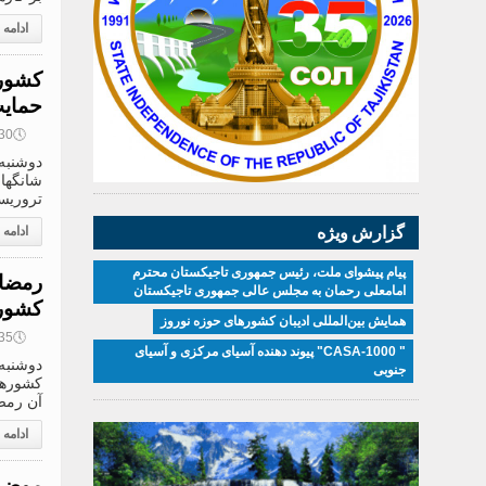
ادامه
کشوره
حمایت
🕔
12:30, 9
شانگها
تروریس
گزارش ویژه
ادامه
پیام پیشوای ملت، رئیس جمهوری تاجیکستان محترم
رمضان
امامعلی رحمان به مجلس عالی جمهوری تاجیکستان
کشوره
همایش بین‌المللی ادیبان کشور‌های حوزه نوروز
🕔
09:35, 9
" CASA-1000" پیوند دهنده آسیای مرکزی و آسیای
جنوبی
آن رمض
ادامه
موضوع