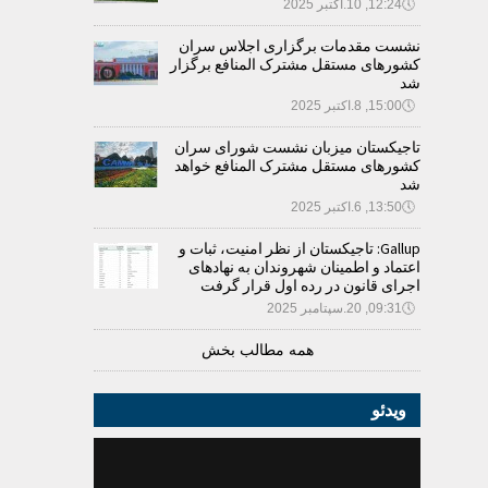
🕔
12:24, 10.اکتبر 2025
نشست مقدمات برگزاری اجلاس سران
کشورهای مستقل مشترک المنافع برگزار
شد
🕔
15:00, 8.اکتبر 2025
تاجیکستان میزبان نشست شورای سران
کشورهای مستقل مشترک المنافع خواهد
شد
🕔
13:50, 6.اکتبر 2025
Gallup: تاجیکستان از نظر امنیت، ثبات و
اعتماد و اطمینان شهروندان به نهادهای
اجرای قانون در رده اول قرار گرفت
🕔
09:31, 20.سپتامبر 2025
همه مطالب بخش
ویدئو