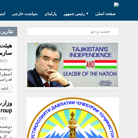
صفحه اصلی
رئیس جمهور
پارلمان
سیاست خارجی
امن
تقارير 
هیئت 
سازما
🕔
15:49, 9
اضطرار
فدراسی
ادامه
ting Group
🕔
14:58, 9
بر کاره