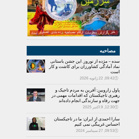
مصاحبه
سده – مژده از نوروز. این جشن باستانی
نماد آمادگی کشاورزان برای کاشت و کار
است
🕔
09:42, 22.ژانویه 2026
پاول زاروبین: آفرین به مردم تاجیک و
رهبری تاجیکستان که اقدامات مهمی در
جهت رفاه و سازندگی انجام داده‌اند
🕔
12:30, 9.اکتبر 2025
سارا احمدی از ایران: ما در تاجیکستان
احساس غریبگی نمی کنیم
🕔
09:53, 27.سپتامبر 2024