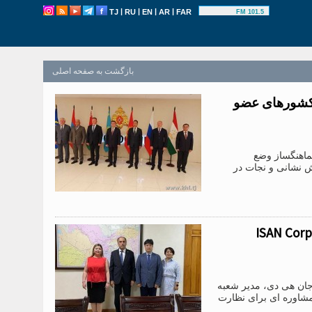
|
|
|
|
TJ
RU
EN
AR
FAR
101.5 FM
بازگشت به صفحه اصلی
کشورهای عضو
 نشست شورای هماهنگساز وضع
 نشانی و نجات در
رکت “ISAN Corporation + М50
ن ​​و جان هی دی، مدیر شعبه
د در زمینه خدمات مشاوره ای برای نظارت