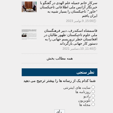
سرکار خانم جمیله علم الهدی در گفتگو با
خبرنگار آژانس ملی اطلاعاتی تاجیکستان
“خاور”: تاجیکستان را بسیار شبیه به
ایران یافتم
🕔
15:00, 9.نوامبر 2023
قاسمشاه اسکندرف، دبیر فرهنگستان
ملی علوم تاجیکستان: ظهور طالبان در
افغانستان خطر تروریسم جهانی را به
دستور کار جهانی بازگرداند
🕔
11:40, 10.دسامبر 2021
همه مطالب بخش
نظر سنجی
شما کدام يک از رسانه ها را بيشتر ترجيح می دهيد
سایت های اینترنتی
روزنامه ها
رادیو
تلویزیون
مجله ها