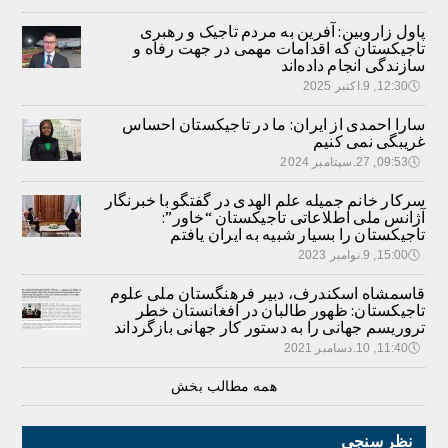
پاول زاروبین: آفرین به مردم تاجیک و رهبری
تاجیکستان که اقدامات مهمی در جهت رفاه و
سازندگی انجام داده‌اند
🕔
12:30, 9.اکتبر 2025
سارا احمدی از ایران: ما در تاجیکستان احساس
غریبگی نمی کنیم
🕔
09:53, 27.سپتامبر 2024
سرکار خانم جمیله علم الهدی در گفتگو با خبرنگار
آژانس ملی اطلاعاتی تاجیکستان “خاور”:
تاجیکستان را بسیار شبیه به ایران یافتم
🕔
15:00, 9.نوامبر 2023
قاسمشاه اسکندرف، دبیر فرهنگستان ملی علوم
تاجیکستان: ظهور طالبان در افغانستان خطر
تروریسم جهانی را به دستور کار جهانی بازگرداند
🕔
11:40, 10.دسامبر 2021
همه مطالب بخش
نظر سنجی