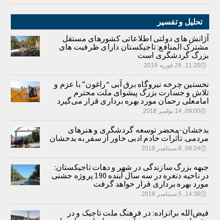
تحلیل و تفسیر
آژانش های دولتی اطلاعاتی کشورهای مستقل
مشترک المنافع: تاجیکستان دارای ظرفیت های
بزرگ گردشگری است
🕔
11:20, 26.فوریه 2019
نخستین چرخه نیروگاه برق آبی “راغون” با عزم و
تلاش و جسارت بزرگ پیشوای ملت محترم
امامعلی رحمان مورد بهره برداری قرار می‌گیرد
🕔
09:00, 14.نوامبر 2018
بدخشان-محضر توسعه گردشگری و هنرهای
مردمی. تأثرات خادم ادبی خاور از سفر به بدخشان
🕔
08:24, 8.سپتامبر 2018
جبهه بزرگ سازندگی در شهر و دهات تاجیکستان:
در ناحیه دنغره در سه سال آینده 190 پروژه جشنی
مورد بهره برداری قرار خواهد گرفت
🕔
14:36, 5.سپتامبر 2018
فیض‌الله براتزاده: در فرهنگ ملت تاجیک و در