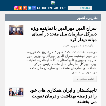
|
|
|
|
TJ
RU
EN
AR
FAR
101.5 FM
تقارير بالصور
سراج الدین مهرالدین با نماینده ویژه
دبیرکل سازمان ملل متحد در آسیای
میانه دیدار کرد
🕔
17:00, 27.فوریه 2024
دوشنبه، 27.02.2024 /”خاور”/. در تاریخ 27 فوریه،
در شهر دوشنبه، سراج الدین مهرالدین، وزیر امور
خارجه جمهوری تاجیکستان با کاخا ایمنادزه، نماینده
ویژه دبیرکل سازمان ملل متحد، رئیس مرکز
منطقه ای سازمان منطقه ای سازمان ملل متحد
در امور دیپلماسی
ادامه مطلب
▸
تاجیکستان و ایران همکاری های خود
را در زمینه بهداشت و درمان تقویت
می بخشند