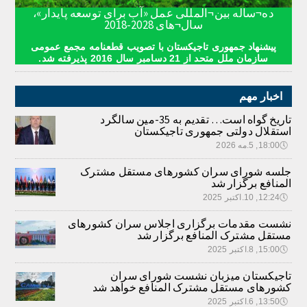
ده¬ساله بین¬المللی عمل «آب برای توسعه پایدار»،
سال¬های 2028-2018
پیشنهاد جمهوری تاجیکستان با تصویب قطعنامه مجمع عمومی
سازمان ملل متحد از 21 دسامبر سال 2016 پذیرفته شد.
اخبار مهم
تاریخ گواه است… تقدیم به 35-مین سالگرد
استقلال دولتی جمهوری تاجیکستان
🕔
18:00, 5.مه 2026
جلسه شورای سران کشورهای مستقل مشترک
المنافع برگزار شد
🕔
12:24, 10.اکتبر 2025
نشست مقدمات برگزاری اجلاس سران کشورهای
مستقل مشترک المنافع برگزار شد
🕔
15:00, 8.اکتبر 2025
تاجیکستان میزبان نشست شورای سران
کشورهای مستقل مشترک المنافع خواهد شد
🕔
13:50, 6.اکتبر 2025