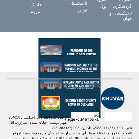
تاجیکستان
هلبوک
گردشگری
پول
نوروز
سرزم
تاجیکستان و
جهان
آژانس ملی اطلاعاتی تاجیکستان 734018،
شهر دوشنبه، خیابان سعدی شیرازی، 16
تلفن: +992 (37) 2385217، فاکس: +992 (37) 2232383
©جميع الحقوق محفوظة. يحظر أي استنساخ أو استخدام أي من محتويات هذا الموقع
دون موافقة كتابية صريحة من رئاسة وكالة "خاور" للانباء الطاجيكية الوطنية. یجب الاستناد