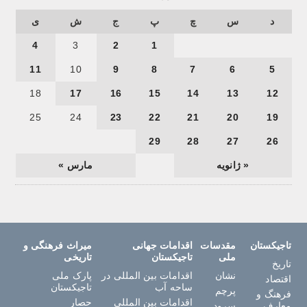
د
س
چ
پ
ج
ش
ی
4
3
2
1
11
10
9
8
7
6
5
18
17
16
15
14
13
12
25
24
23
22
21
20
19
29
28
27
26
« ژانویه
مارس »
تاجیکستان
مقدسات
اقدامات جهانی
میراث فرهنگی و
ملی
تاجیکستان
تاریخی
تاریخ
نشان
اقدامات بین المللی در
پارک ملی
اقتصاد
ساحه آب
تاجیکستان
پرچم
فرهنگ و
اقدامات بین المللی
حصار
معارف
سرود