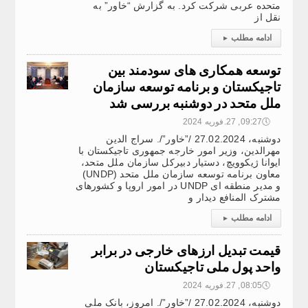
متحده عربی شرکت کرد. به گزارش “خاور” به
نقل از
ادامه مطلب
▸
توسعه همکاری های سودمند بین
تاجیکستان و برنامه توسعه سازمان
ملل متحد در دوشنبه بررسی شد
🕔
09:27, 27.فوریه 2024
دوشنبه، 27.02.2024 /”خاور”/. سراج الدین
مهرالدین، وزیر امور خارجه جمهوری تاجیکستان با
ایوانا ژیکوویچ، دستیار دبیرکل سازمان ملل متحد،
معاون برنامه توسعه سازمان ملل متحد (UNDP)
و مدیر منطقه ای UNDP در امور اروپا و کشورهای
مشترک المنافع دیدار و
ادامه مطلب
▸
قیمت تبدیل ارزهای خارجی در برابر
واحد پول ملی تاجیکستان
🕔
08:05, 27.فوریه 2024
دوشنبه، 27.02.2024 /”خاور”/. امروز، بانک ملی