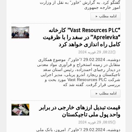
گفتگو کرد. به گرارش “خاور” به نقل از وزارت
امور خارجه جمهوری
ادامه مطلب
▸
“Vast Resources PLC” کارخانه
“Aprelevka” در سغد را با ظرفیت
کامل راه اندازی خواهد کرد
🕔
08:22, 29.فوریه 2024
دوشنبه، 29.02.2024 /”خاور”/. موضوع همکاری
متقابل در زمینه استخراج و فرآوری مواد معدنی
در دیدار رجببای احمدزاده، رئیس استان سغد
تاجیکستان و ریچارد اندرو پریلی، مدیر اجرایی
شرکت Vast Resources PLC مورد بحث و
بررسی قرار گرفت. گفته شد که
ادامه مطلب
▸
قیمت تبدیل ارزهای خارجی در برابر
واحد پول ملی تاجیکستان
🕔
08:05, 29.فوریه 2024
دوشنبه، 29.02.2024 /”خاور”/. امروز، بانک ملی