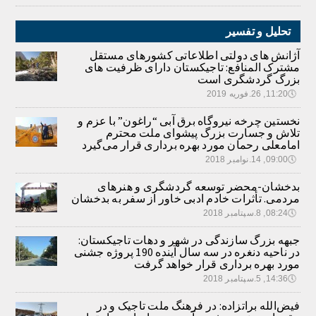
تحلیل و تفسیر
آژانش های دولتی اطلاعاتی کشورهای مستقل
مشترک المنافع: تاجیکستان دارای ظرفیت های
بزرگ گردشگری است
🕔
11:20, 26.فوریه 2019
نخستین چرخه نیروگاه برق آبی “راغون” با عزم و
تلاش و جسارت بزرگ پیشوای ملت محترم
امامعلی رحمان مورد بهره برداری قرار می‌گیرد
🕔
09:00, 14.نوامبر 2018
بدخشان-محضر توسعه گردشگری و هنرهای
مردمی. تأثرات خادم ادبی خاور از سفر به بدخشان
🕔
08:24, 8.سپتامبر 2018
جبهه بزرگ سازندگی در شهر و دهات تاجیکستان:
در ناحیه دنغره در سه سال آینده 190 پروژه جشنی
مورد بهره برداری قرار خواهد گرفت
🕔
14:36, 5.سپتامبر 2018
فیض‌الله براتزاده: در فرهنگ ملت تاجیک و در