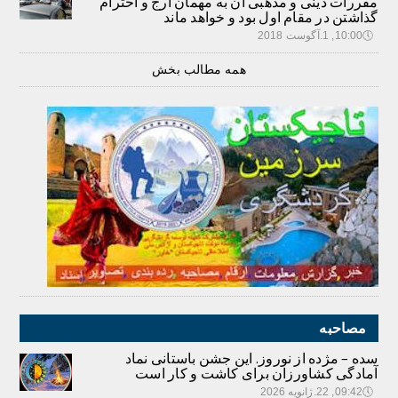
مقررات دینی و مذهبی آن به مهمان ارج و احترام
گذاشتن در مقام اول بود و خواهد ماند
🕔
10:00, 1.آگوست 2018
همه مطالب بخش
مصاحبه
سده – مژده از نوروز. این جشن باستانی نماد
آمادگی کشاورزان برای کاشت و کار است
🕔
09:42, 22.ژانویه 2026