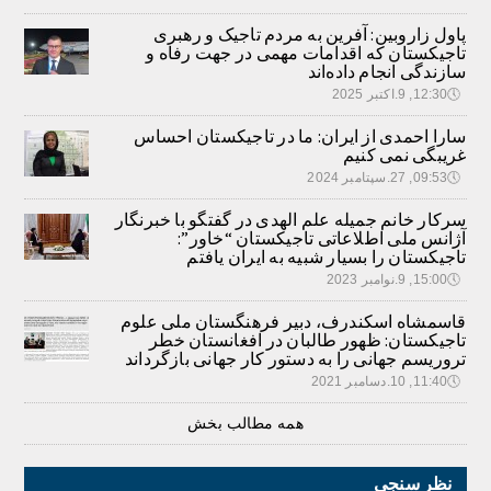
پاول زاروبین: آفرین به مردم تاجیک و رهبری
تاجیکستان که اقدامات مهمی در جهت رفاه و
سازندگی انجام داده‌اند
🕔
12:30, 9.اکتبر 2025
سارا احمدی از ایران: ما در تاجیکستان احساس
غریبگی نمی کنیم
🕔
09:53, 27.سپتامبر 2024
سرکار خانم جمیله علم الهدی در گفتگو با خبرنگار
آژانس ملی اطلاعاتی تاجیکستان “خاور”:
تاجیکستان را بسیار شبیه به ایران یافتم
🕔
15:00, 9.نوامبر 2023
قاسمشاه اسکندرف، دبیر فرهنگستان ملی علوم
تاجیکستان: ظهور طالبان در افغانستان خطر
تروریسم جهانی را به دستور کار جهانی بازگرداند
🕔
11:40, 10.دسامبر 2021
همه مطالب بخش
نظر سنجی