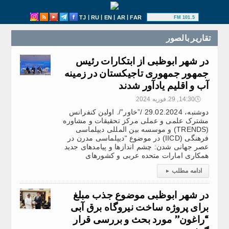
|
|
|
|
TJ
RU
EN
AR
FAR
101.5 FM
تقارير بالصور
در شهر ابوظبی از ابتکارات رئیس
جمهور جمهوری تاجیکستان در زمینه
آب و اقلیم یادآور شدند
🕔
14:30, 29.فوریه 2024
دوشنبه، 29.02.2024 /”خاور”/. اولین کنفرانس
مشترک علمی و عملی مرکز تحقیقات و مشاوره
(TRENDS) و موسسه بین المللی دیپلماسی
فرهنگی (IICD) در موضوع “دیپلماسی مدرن در
عصر جهانی شدن: چشم اندازها و پیامدهای جدید
همکاری امارات متحده عربی و کشورهای
ادامه مطلب
▸
در شهر ابوظبی موضوع جذب مبلغ
برای پروژه ساخت نیروگاه برق آبی
“راغون” مورد بحث و بررسی قرار