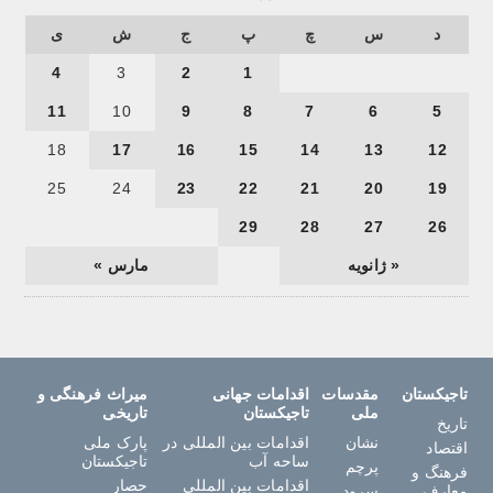
د
س
چ
پ
ج
ش
ی
4
3
2
1
11
10
9
8
7
6
5
18
17
16
15
14
13
12
25
24
23
22
21
20
19
29
28
27
26
« ژانویه
مارس »
تاجیکستان
مقدسات
اقدامات جهانی
میراث فرهنگی و
ملی
تاجیکستان
تاریخی
تاریخ
نشان
اقدامات بین المللی در
پارک ملی
اقتصاد
ساحه آب
تاجیکستان
پرچم
فرهنگ و
اقدامات بین المللی
حصار
معارف
سرود