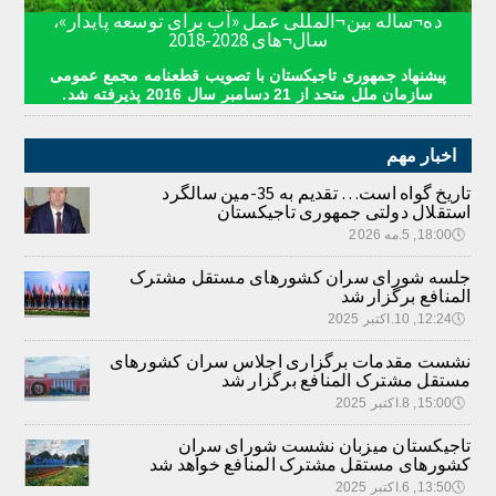
ده¬ساله بین¬المللی عمل «آب برای توسعه پایدار»،
سال¬های 2028-2018
پیشنهاد جمهوری تاجیکستان با تصویب قطعنامه مجمع عمومی
سازمان ملل متحد از 21 دسامبر سال 2016 پذیرفته شد.
اخبار مهم
تاریخ گواه است… تقدیم به 35-مین سالگرد
استقلال دولتی جمهوری تاجیکستان
🕔
18:00, 5.مه 2026
جلسه شورای سران کشورهای مستقل مشترک
المنافع برگزار شد
🕔
12:24, 10.اکتبر 2025
نشست مقدمات برگزاری اجلاس سران کشورهای
مستقل مشترک المنافع برگزار شد
🕔
15:00, 8.اکتبر 2025
تاجیکستان میزبان نشست شورای سران
کشورهای مستقل مشترک المنافع خواهد شد
🕔
13:50, 6.اکتبر 2025