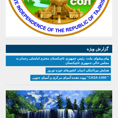
گزارش ویژه
پیام پیشوای ملت، رئیس جمهوری تاجیکستان محترم امامعلی رحمان به
مجلس عالی جمهوری تاجیکستان
همایش بین‌المللی ادیبان کشور‌های حوزه نوروز
" CASA-1000" پیوند دهنده آسیای مرکزی و آسیای جنوبی