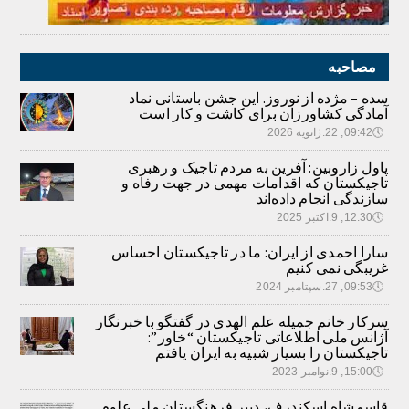
مصاحبه
سده – مژده از نوروز. این جشن باستانی نماد
آمادگی کشاورزان برای کاشت و کار است
🕔
09:42, 22.ژانویه 2026
پاول زاروبین: آفرین به مردم تاجیک و رهبری
تاجیکستان که اقدامات مهمی در جهت رفاه و
سازندگی انجام داده‌اند
🕔
12:30, 9.اکتبر 2025
سارا احمدی از ایران: ما در تاجیکستان احساس
غریبگی نمی کنیم
🕔
09:53, 27.سپتامبر 2024
سرکار خانم جمیله علم الهدی در گفتگو با خبرنگار
آژانس ملی اطلاعاتی تاجیکستان “خاور”:
تاجیکستان را بسیار شبیه به ایران یافتم
🕔
15:00, 9.نوامبر 2023
قاسمشاه اسکندرف، دبیر فرهنگستان ملی علوم