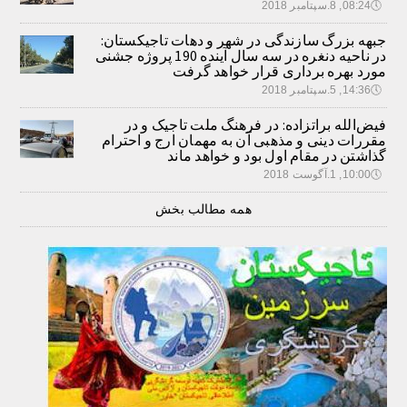
🕔
08:24, 8.سپتامبر 2018
جبهه بزرگ سازندگی در شهر و دهات تاجیکستان:
در ناحیه دنغره در سه سال آینده 190 پروژه جشنی
مورد بهره برداری قرار خواهد گرفت
🕔
14:36, 5.سپتامبر 2018
فیض‌الله براتزاده: در فرهنگ ملت تاجیک و در
مقررات دینی و مذهبی آن به مهمان ارج و احترام
گذاشتن در مقام اول بود و خواهد ماند
🕔
10:00, 1.آگوست 2018
همه مطالب بخش