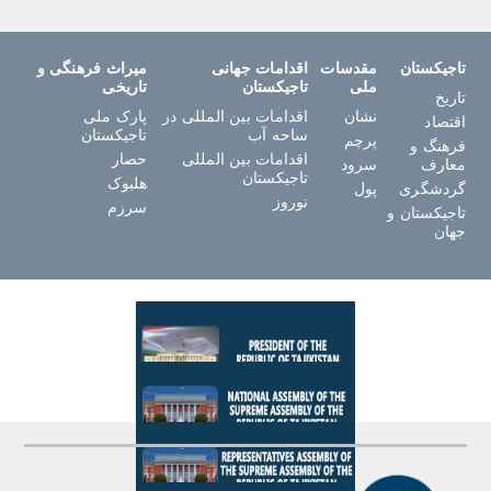
تاجیکستان
مقدسات
اقدامات جهانی
میراث فرهنگی و
ملی
تاجیکستان
تاریخی
تاریخ
نشان
اقدامات بین المللی در
پارک ملی
اقتصاد
ساحه آب
تاجیکستان
پرچم
فرهنگ و
اقدامات بین المللی
حصار
معارف
سرود
تاجیکستان
هلبوک
گردشگری
پول
نوروز
سرزم
تاجیکستان و
جهان