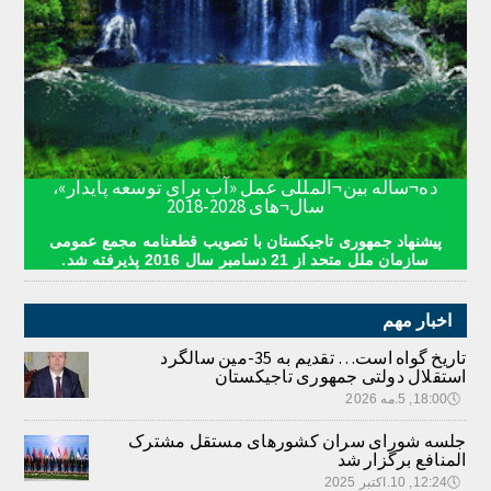
ده¬ساله بین¬المللی عمل «آب برای توسعه پایدار»،
سال¬های 2028-2018
پیشنهاد جمهوری تاجیکستان با تصویب قطعنامه مجمع عمومی
سازمان ملل متحد از 21 دسامبر سال 2016 پذیرفته شد.
اخبار مهم
تاریخ گواه است… تقدیم به 35-مین سالگرد
استقلال دولتی جمهوری تاجیکستان
🕔
18:00, 5.مه 2026
جلسه شورای سران کشورهای مستقل مشترک
المنافع برگزار شد
🕔
12:24, 10.اکتبر 2025