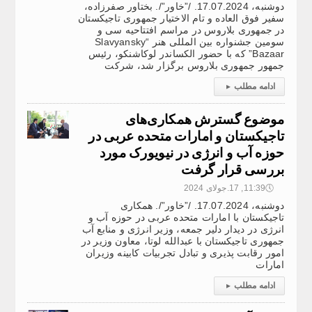
دوشنبه، 17.07.2024. /”خاور”/. بختاور صفرزاده،
سفیر فوق العاده و تام الاختیار جمهوری تاجیکستان
در جمهوری بلاروس در مراسم افتتاحیه سی و
سومین جشنواره بین المللی هنر “Slavyansky
Bazaar” که با حضور الکساندر لوکاشنکو، رئیس
جمهور جمهوری بلاروس برگزار شد، شرکت
ادامه مطلب
▸
موضوع گسترش همکاری‌های
تاجیکستان و امارات متحده عربی در
حوزه آب و انرژی در نیویورک مورد
بررسی قرار گرفت
🕔
11:39, 17.جولای 2024
دوشنبه، 17.07.2024. /”خاور”/. همکاری
تاجیکستان با امارات متحده عربی در حوزه آب و
انرژی در دیدار دلیر جمعه، وزیر انرژی و منابع آب
جمهوری تاجیکستان با عبدالله لوتا، معاون وزیر در
امور رقابت پذیری و تبادل تجربیات کابینه وزیران
امارات
ادامه مطلب
▸