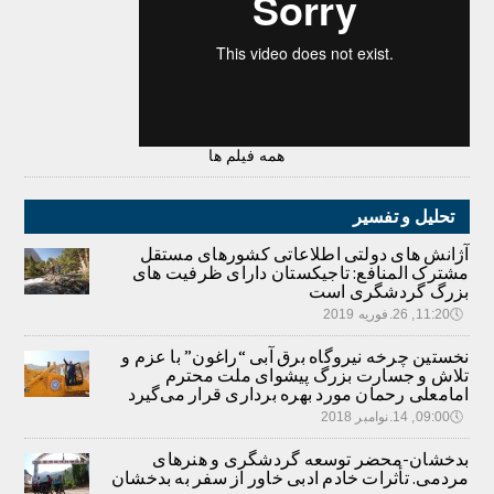
همه فیلم ها
تحلیل و تفسیر
آژانش های دولتی اطلاعاتی کشورهای مستقل
مشترک المنافع: تاجیکستان دارای ظرفیت های
بزرگ گردشگری است
🕔
11:20, 26.فوریه 2019
نخستین چرخه نیروگاه برق آبی “راغون” با عزم و
تلاش و جسارت بزرگ پیشوای ملت محترم
امامعلی رحمان مورد بهره برداری قرار می‌گیرد
🕔
09:00, 14.نوامبر 2018
بدخشان-محضر توسعه گردشگری و هنرهای
مردمی. تأثرات خادم ادبی خاور از سفر به بدخشان