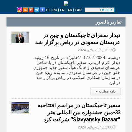
|
|
|
|
TJ
RU
EN
AR
FAR
101.5 FM
تقارير بالصور
دیدار سفرای تاجیکستان و چین در
عربستان سعودی در ریاض برگزار شد
🕔
12:12, 17.جولای 2024
دوشنبه، 17.07.2024. /”خاور”/. در تاریخ 16 ژوئیه
دیدار اکرم کریمی، سفیر تاجیکستان در پادشاهی
عربستان سعودی و چانگ هوآ، سفیر جدید جمهوری
خلق چین در عربستان سعودی، نماینده ویژه چین
در سازمان همکاری اسلامی در ریاض برگزار شد.
در این
ادامه مطلب
▸
سفیر تاجیکستان در مراسم افتتاحیه
33-مین جشنواره بین المللی هنر
“Slavyansky Bazaar” شرکت کرد
🕔
12:00, 17.جولای 2024