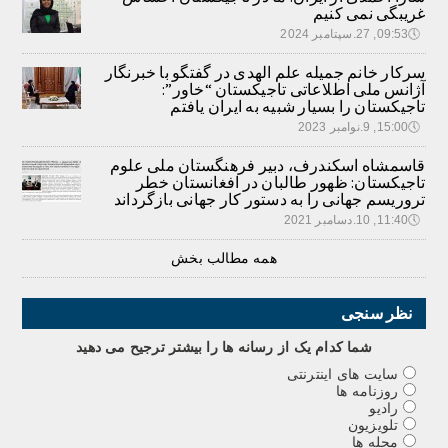
غریبگی نمی کنیم
🕔
09:53, 27.سپتامبر 2024
سرکار خانم جمیله علم الهدی در گفتگو با خبرنگار
آژانس ملی اطلاعاتی تاجیکستان “خاور”:
تاجیکستان را بسیار شبیه به ایران یافتم
🕔
15:00, 9.نوامبر 2023
قاسمشاه اسکندرف، دبیر فرهنگستان ملی علوم
تاجیکستان: ظهور طالبان در افغانستان خطر
تروریسم جهانی را به دستور کار جهانی بازگرداند
🕔
11:40, 10.دسامبر 2021
همه مطالب بخش
نظر سنجی
شما کدام يک از رسانه ها را بيشتر ترجيح می دهيد
سایت های اینترنتی
روزنامه ها
رادیو
تلویزیون
مجله ها