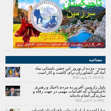
مصاحبه
سده – مژده از نوروز. این جشن باستانی نماد
آمادگی کشاورزان برای کاشت و کار است
🕔
09:42, 22.ژانویه 2026
پاول زاروبین: آفرین به مردم تاجیک و رهبری
تاجیکستان که اقدامات مهمی در جهت رفاه و
سازندگی انجام داده‌اند
🕔
12:30, 9.اکتبر 2025
سارا احمدی از ایران: ما در تاجیکستان احساس