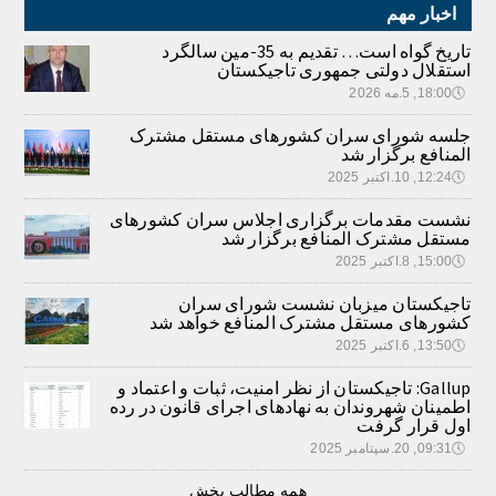
اخبار مهم
تاریخ گواه است… تقدیم به 35-مین سالگرد
استقلال دولتی جمهوری تاجیکستان
🕔
18:00, 5.مه 2026
جلسه شورای سران کشورهای مستقل مشترک
المنافع برگزار شد
🕔
12:24, 10.اکتبر 2025
نشست مقدمات برگزاری اجلاس سران کشورهای
مستقل مشترک المنافع برگزار شد
🕔
15:00, 8.اکتبر 2025
تاجیکستان میزبان نشست شورای سران
کشورهای مستقل مشترک المنافع خواهد شد
🕔
13:50, 6.اکتبر 2025
Gallup: تاجیکستان از نظر امنیت، ثبات و اعتماد و
اطمینان شهروندان به نهادهای اجرای قانون در رده
اول قرار گرفت
🕔
09:31, 20.سپتامبر 2025
همه مطالب بخش