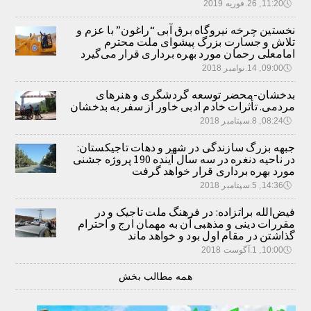
🕔
11:20, 26.فوریه 2019
نخستین چرخه نیروگاه برق آبی “راغون” با عزم و
تلاش و جسارت بزرگ پیشوای ملت محترم
امامعلی رحمان مورد بهره برداری قرار می‌گیرد
🕔
09:00, 14.نوامبر 2018
بدخشان-محضر توسعه گردشگری و هنرهای
مردمی. تأثرات خادم ادبی خاور از سفر به بدخشان
🕔
08:24, 8.سپتامبر 2018
جبهه بزرگ سازندگی در شهر و دهات تاجیکستان:
در ناحیه دنغره در سه سال آینده 190 پروژه جشنی
مورد بهره برداری قرار خواهد گرفت
🕔
14:36, 5.سپتامبر 2018
فیض‌الله براتزاده: در فرهنگ ملت تاجیک و در
مقررات دینی و مذهبی آن به مهمان ارج و احترام
گذاشتن در مقام اول بود و خواهد ماند
🕔
10:00, 1.آگوست 2018
همه مطالب بخش