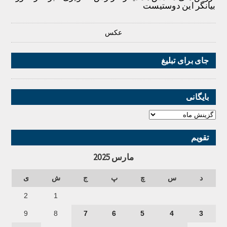
بیانگر این دوستیست
عکس
جای برای تبلیغ
بایگانی
تقویم
مارس 2025
د
س
چ
پ
ج
ش
ی
2
1
9
8
7
6
5
4
3