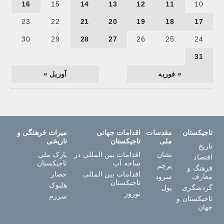
16
15
14
13
12
11
10
23
22
21
20
19
18
17
30
29
28
27
26
25
24
31
« فوریه
آوریل »
تاجیکستان
مقدسات
اقدامات جهانی
میراث فرهنگی و
ملی
تاجیکستان
تاریخی
تاریخ
نشان
اقدامات بین المللی در
پارک ملی
اقتصاد
ساحه آب
تاجیکستان
پرچم
فرهنگ و
اقدامات بین المللی
حصار
معارف
سرود
تاجیکستان
هلبوک
گردشگری
پول
نوروز
سرزم
تاجیکستان و
جهان