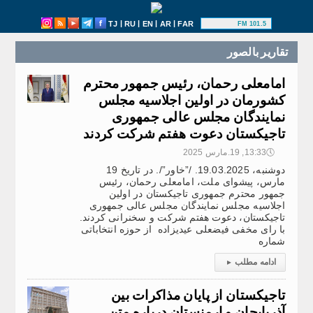
|
|
|
|
TJ
RU
EN
AR
FAR
101.5 FM
تقارير بالصور
امامعلی رحمان، رئیس جمهور محترم
کشورمان در اولین اجلاسیه مجلس
نمایندگان مجلس عالی جمهوری
تاجیکستان دعوت هفتم شرکت کردند
🕔
13:33, 19.مارس 2025
دوشنبه، 19.03.2025. /”خاور”/. در تاریخ 19
مارس، پیشوای ملت، امامعلی رحمان، رئیس
جمهور محترم جمهوری تاجیکستان در اولین
اجلاسیه مجلس نمایندگان مجلس عالی جمهوری
تاجیکستان، دعوت هفتم شرکت و سخنرانی کردند.
با رای مخفی فیضعلی عیدیزاده از حوزه انتخاباتی
شماره
ادامه مطلب
▸
تاجیکستان از پایان مذاکرات بین
آذربایجان و ارمنستان درباره متن