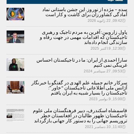
سده – مژده از نوروز. این جشن باستانی نماد
آمادگی کشاورزان برای کاشت و کار است
🕔
09:42, 22.ژانویه 2026
پاول زاروبین: آفرین به مردم تاجیک و رهبری
تاجیکستان که اقدامات مهمی در جهت رفاه و
سازندگی انجام داده‌اند
🕔
12:30, 9.اکتبر 2025
سارا احمدی از ایران: ما در تاجیکستان احساس
غریبگی نمی کنیم
🕔
09:53, 27.سپتامبر 2024
سرکار خانم جمیله علم الهدی در گفتگو با خبرنگار
آژانس ملی اطلاعاتی تاجیکستان “خاور”:
تاجیکستان را بسیار شبیه به ایران یافتم
🕔
15:00, 9.نوامبر 2023
قاسمشاه اسکندرف، دبیر فرهنگستان ملی علوم
تاجیکستان: ظهور طالبان در افغانستان خطر
تروریسم جهانی را به دستور کار جهانی بازگرداند
🕔
11:40, 10.دسامبر 2021