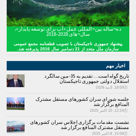
ده¬ساله بین¬المللی عمل «آب برای توسعه پایدار»،
سال¬های 2028-2018
پیشنهاد جمهوری تاجیکستان با تصویب قطعنامه مجمع عمومی
سازمان ملل متحد از 21 دسامبر سال 2016 پذیرفته شد.
اخبار مهم
تاریخ گواه است… تقدیم به 35-مین سالگرد
استقلال دولتی جمهوری تاجیکستان
🕔
18:00, 5.مه 2026
جلسه شورای سران کشورهای مستقل مشترک
المنافع برگزار شد
🕔
12:24, 10.اکتبر 2025
نشست مقدمات برگزاری اجلاس سران کشورهای
مستقل مشترک المنافع برگزار شد
🕔
15:00, 8.اکتبر 2025