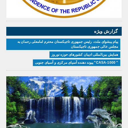
گزارش ویژه
پیام پیشوای ملت، رئیس جمهوری تاجیکستان محترم امامعلی رحمان به
مجلس عالی جمهوری تاجیکستان
همایش بین‌المللی ادیبان کشور‌های حوزه نوروز
" CASA-1000" پیوند دهنده آسیای مرکزی و آسیای جنوبی