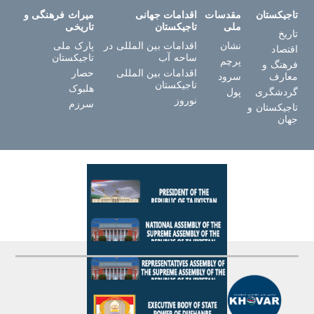
تاجیکستان
مقدسات
اقدامات جهانی
میراث فرهنگی و
ملی
تاجیکستان
تاریخی
تاریخ
نشان
اقدامات بین المللی در
پارک ملی
اقتصاد
ساحه آب
تاجیکستان
پرچم
فرهنگ و
اقدامات بین المللی
حصار
معارف
سرود
تاجیکستان
هلبوک
گردشگری
پول
نوروز
سرزم
تاجیکستان و
جهان