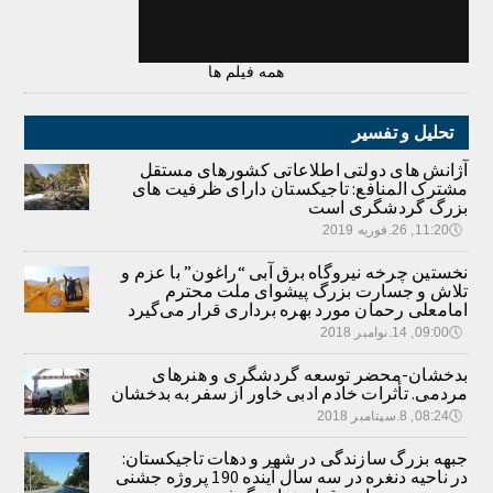
همه فیلم ها
تحلیل و تفسیر
آژانش های دولتی اطلاعاتی کشورهای مستقل
مشترک المنافع: تاجیکستان دارای ظرفیت های
بزرگ گردشگری است
🕔
11:20, 26.فوریه 2019
نخستین چرخه نیروگاه برق آبی “راغون” با عزم و
تلاش و جسارت بزرگ پیشوای ملت محترم
امامعلی رحمان مورد بهره برداری قرار می‌گیرد
🕔
09:00, 14.نوامبر 2018
بدخشان-محضر توسعه گردشگری و هنرهای
مردمی. تأثرات خادم ادبی خاور از سفر به بدخشان
🕔
08:24, 8.سپتامبر 2018
جبهه بزرگ سازندگی در شهر و دهات تاجیکستان:
در ناحیه دنغره در سه سال آینده 190 پروژه جشنی