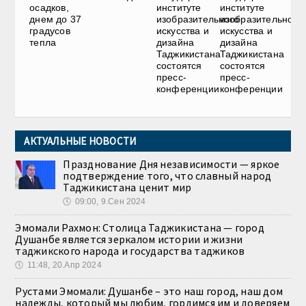
осадков,
институте
институте
днем до 37
изобразительного
изобразительного
градусов
искусства и
искусства и
тепла
дизайна
дизайна
Таджикистана
Таджикистана
состоятся
состоятся
пресс-
пресс-
конференции
конференции
АКТУАЛЬНЫЕ НОВОСТИ
Празднование Дня независимости — яркое
подтверждение того, что славный народ
Таджикистана ценит мир
🕔
09:00, 9.Сен 2024
Эмомали Рахмон: Столица Таджикистана — город
Душанбе является зеркалом истории и жизни
таджикского народа и государства таджиков
🕔
11:48, 20.Апр 2024
Рустами Эмомали: Душанбе – это наш город, наш дом
надежды, который мы любим, гордимся им и доверяем