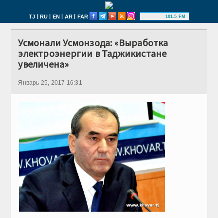
|
|
|
|
TJ
RU
EN
AR
FAR
101.5 FM
Усмонали Усмонзода: «Выработка
электроэнергии в Таджикистане
увеличена»
Январь 25, 2017 16:31