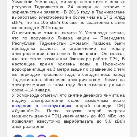
Усмонали Усмонзода, министр энергетики и водных
ресурсов Таджикистана, 24 января на встрече с
журналистами заявил: «В 2016 году в Таджикистане
выработано электроэнергии более чем на 17,2 млрд
кВт/ч, что на 105 кВт/ч больше по сравнению с этим
же периодом 2015 года».
Относительно отмены лимита У. Усмонзода заявил,
что по поручению Лидера нации — Президента
Республики Таджикистан Эмомали Рахмона были
проведены расчеты, и ограничение на подачу
электроэнергии населению
было снято
. Он сказал,
что это стало возможным благодаря работе ТЭЦ. В
настоящее время уровень воды в Нурекском
водохранилище на 3 метра выше по сравнению с тем
же периодом прошлого года, и сегодня весь народ
Таджикистана обеспечен электричеством. Лимит на
электроэнергию в этом году был отменен раньше
срока – 14 января.
У. Усмонзода отметил, что снятие дневного лимита на
подачу электроэнергии стало возможным после
введения в эксплуатацию
второй очереди ТЭЦ
«Душанбе-2». После запуска второй очереди
мощность данной ТЭЦ увеличилась до 400 МВт, что
позволяет ежесуточно вырабатывать до 9,6 кВт/ч
электроэнергии.