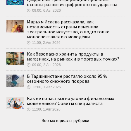
основы развития цифрового государства
🕔
09:00, 6.Авг 2026
Марьям Исаева рассказала, как
независимость страны изменила
театральное искусство, о подготовке
моноспектакля и о молодёжи
🕔
11:00, 2.Авг 2026
Как безопасно хранить продукты в
магазинах, на рынках и в торговых точках?
🕔
09:00, 2.Авг 2026
В Таджикистане растаяло около 95 %
сезонного снежного покрова
🕔
12:00, 1.Авг 2026
Как не попасться на уловки финансовых
мошенников? Советы специалиста
🕔
11:00, 1.Авг 2026
Все материалы рубрики