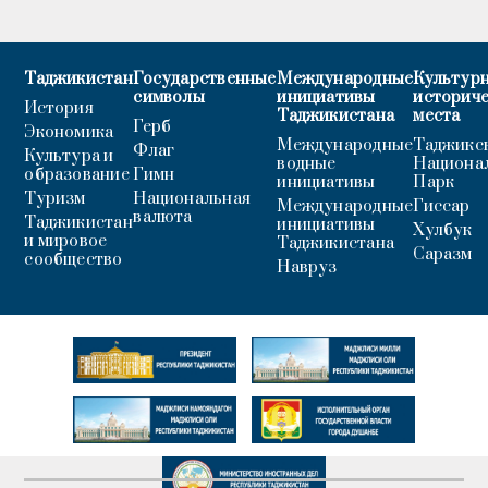
Таджикистан
Государственные
Международные
Культурн
символы
инициативы
историч
История
Таджикистана
места
Герб
Экономика
Международные
Таджикс
Флаг
Культура и
водные
Национа
образование
Гимн
инициативы
Парк
Туризм
Национальная
Международные
Гиссар
валюта
Таджикистан
инициативы
Хулбук
и мировое
Таджикистана
Саразм
сообщество
Навруз