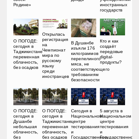
Родине»
иностранных
государств
Открылась
регистрация
О ПОГОДЕ:
Кто и как
В Душанбе
на
сегодня в
создаёт
изъяли 176
Чемпионат
Таджикистане
передовые
килограммов
мира по
переменная
digital-
перепелиного
русскому
облачность,
продукты?
мяса, не
языку
без осадков
соответствующего
среди
требованиям
иностранцев
безопасности
О ПОГОДЕ:
О ПОГОДЕ:
Сегодня в
5 августа в
сегодня в
сегодня в
Национальном
Национальном
Душанбе
Таджикистане
центре
центре
небольшая
переменная
тестирования
тестирования
облачность,
облачность,
и
и
без
без осадков
Государственном
Государственном