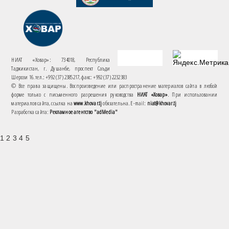
НИАТ «Ховар»: 734018, Республика
Таджикистан, г. Душанбе, проспект Саъди
Шерози 16. тел.: +992 (37) 2385217, факс: +992 (37) 2232383
© Все права защищены. Воспроизведение или распространение материалов сайта в любой
форме только с письменного разрешения руководства
НИАТ «Ховар»
. При использовании
материалов сайта, ссылка на
www.khovar.tj
обязательна. E-mail:
niat@khovar.tj
Разработка сайта:
Рекламное агентство "adMedia"
1 2 3 4 5