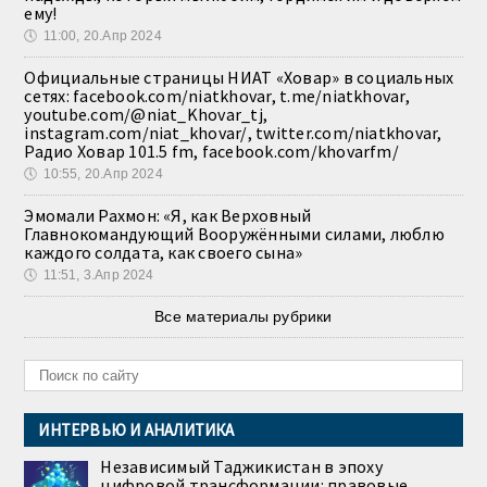
ему!
🕔
11:00, 20.Апр 2024
Официальные страницы НИАТ «Ховар» в социальных
сетях: facebook.com/niatkhovar, t.me/niatkhovar,
youtube.com/@niat_Khovar_tj,
instagram.com/niat_khovar/, twitter.com/niatkhovar,
Радио Ховар 101.5 fm, facebook.com/khovarfm/
🕔
10:55, 20.Апр 2024
Эмомали Рахмон: «Я, как Верховный
Главнокомандующий Вооружёнными силами, люблю
каждого солдата, как своего сына»
🕔
11:51, 3.Апр 2024
Все материалы рубрики
ИНТЕРВЬЮ И АНАЛИТИКА
Независимый Таджикистан в эпоху
цифровой трансформации: правовые