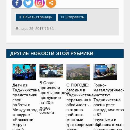

Печать страницы
✉
Отправить
Январь 25, 2017 16:31
ДРУГИЕ НОВОСТИ ЭТОЙ РУБРИКИ
В Согде
Дети из
О ПОГОДЕ:
Горно-
произвели
Таджикистана
сегодня в
металлургический
промышленную
представили
Таджикистане
институт
продукцию
свои
переменная
Таджикистана
на 20,5
работы в
облачность,
расширяет
млрд
Международном
в горных
сотрудничество
сомони
конкурсе
районах
с 67
«Расскажи
местами
научными и
миру о
кратковременный
образовательным
своей
дождь
учреждениями