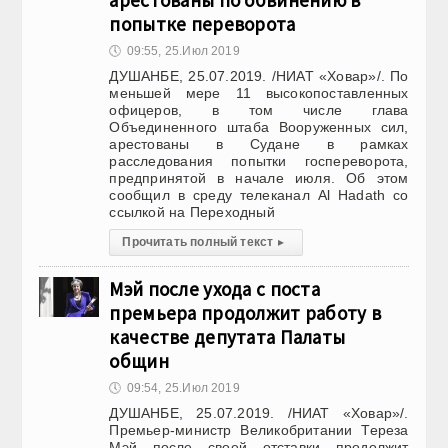
арестованы по обвинению в
попытке переворота
🕔
09:55, 25.Июл 2019
ДУШАНБЕ, 25.07.2019. /НИАТ «Ховар»/. По
меньшей мере 11 высокопоставленных
офицеров, в том числе глава
Объединенного штаба Вооруженных сил,
арестованы в Судане в рамках
расследования попытки госпереворота,
предпринятой в начале июля. Об этом
сообщил в среду телеканал Al Hadath со
ссылкой на Переходный
Прочитать полный текст
▸
Мэй после ухода с поста
премьера продолжит работу в
качестве депутата Палаты
общин
🕔
09:54, 25.Июл 2019
ДУШАНБЕ, 25.07.2019. /НИАТ «Ховар»/.
Премьер-министр Великобритании Тереза
Мэй после своей отставки продолжит