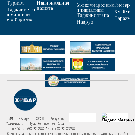
Туризм
Национальная
Международные
Гиссар
валюта
Таджикистан
инициативы
Хулбук
и мировое
Таджикистана
Саразм
сообщество
Навруз
НИАТ «Ховар»: 734018, Республика
Таджикистан, г. Душанбе, проспект Саъди
Шерози 16. тел.: +992 (37) 2385217, факс: +992 (37) 2232383
© Все права защищены. Воспроизведение или распространение материалов сайта в любой