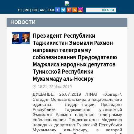
|
|
|
|
TJ
RU
EN
AR
FAR
101.5 FM
НОВОСТИ
Президент Республики
Таджикистан Эмомали Рахмон
направил телеграмму
соболезнования Председателю
Маджлиса народных депутатов
Тунисской Республики
Мухаммаду аль-Носиру
🕔
18:21, 25.Июл 2019
ДУШАНБЕ, 26.07.2019 /НИАТ «Ховар»/.
Сегодня Основатель мира и национального
единства — Лидер нации, Президент
Республики Таджикистан уважаемый
Эмомали Рахмон направил телеграмму
соболезнования Председателю Маджлиса
народных депутатов Тунисской Республики
Мухаммаду аль-Носиру, в которой