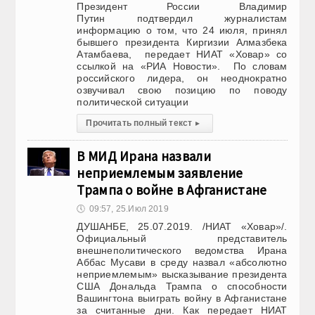
Президент России Владимир
Путин подтвердил журналистам
информацию о том, что 24 июля, принял
бывшего президента Киргизии Алмазбека
Атамбаева, передает НИАТ «Ховар» со
ссылкой на «РИА Новости». По словам
российского лидера, он неоднократно
озвучивал свою позицию по поводу
политической ситуации
Прочитать полный текст
▸
В МИД Ирана назвали
неприемлемым заявление
Трампа о войне в Афганистане
🕔
09:57, 25.Июл 2019
ДУШАНБЕ, 25.07.2019. /НИАТ «Ховар»/.
Официальный представитель
внешнеполитического ведомства Ирана
Аббас Мусави в среду назвал «абсолютно
неприемлемым» высказывание президента
США Дональда Трампа о способности
Вашингтона выиграть войну в Афганистане
за считанные дни. Как передает НИАТ