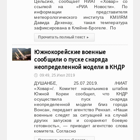
Цельсию, сообщает НИАТ «Ховар» со
ссылкой на «РИА Новости». По
информации представителя
метеорологического института KMI/IRM
Давида Дехенау, такая температура
зафиксирована в Клейне-Брогеле. По
Прочитать полный текст
▸
Южнокорейские военные
сообщили о пуске снаряда
неопределенной модели в КНДР
🕔
09:49, 25.Июл 2019
ДУШАНБЕ, 25.07.2019. /НИАТ
«Ховар»/. Комитет начальников штабов
Южной Кореи сообщил, что КНДР
осуществила пуск снаряда
неопределенной модели близ города
Вонсан, передает агентство Ренхап. «Наши
военные следят за ситуацией на случай
других запусков и сохраняют боевую
готовность», — приводит агентство слова
комитета. Согласно