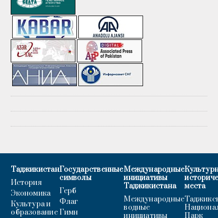
Таджикистан
Государственные
Международные
Культурн
символы
инициативы
историч
История
Таджикистана
места
Герб
Экономика
Международные
Таджикс
Флаг
Культура и
водные
Национа
образование
Гимн
инициативы
Парк