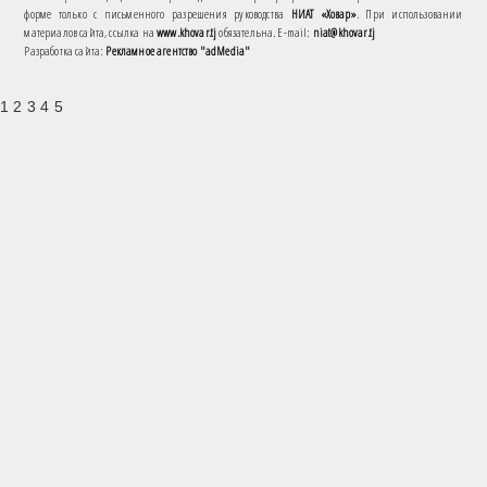
форме только с письменного разрешения руководства
НИАТ «Ховар»
. При использовании
материалов сайта, ссылка на
www.khovar.tj
обязательна. E-mail:
niat@khovar.tj
Разработка сайта:
Рекламное агентство "adMedia"
1 2 3 4 5