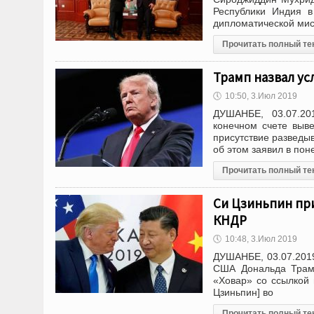
Республики Индия в
дипломатической мис
Прочитать полный те
Трамп назвал ус
🕔
10:50, 3.Июл 2019
ДУШАНБЕ, 03.07.201
конечном счете выве
присутствие разведы
об этом заявил в по
Прочитать полный те
Си Цзиньпин пр
КНДР
🕔
10:48, 3.Июл 2019
ДУШАНБЕ, 03.07.2019
США Дональда Трамп
«Ховар» со ссылкой 
Цзиньпин] во
Прочитать полный те