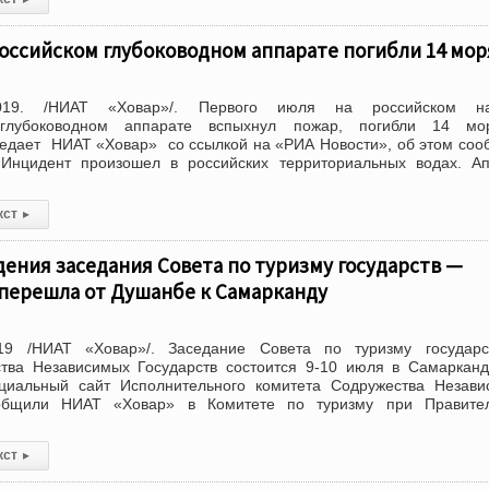
оссийском глубоководном аппарате погибли 14 мор
019. /НИАТ «Ховар»/. Первого июля на российском на
 глубоководном аппарате вспыхнул пожар, погибли 14 мор
редает НИАТ «Ховар» со ссылкой на «РИА Новости», об этом со
нцидент произошел в российских территориальных водах. Ап
м
кст
▸
ения заседания Совета по туризму государств —
 перешла от Душанбе к Самарканду
19 /НИАТ «Ховар»/. Заседание Совета по туризму государ
ства Независимых Государств состоится 9-10 июля в Самаркан
иальный сайт Исполнительного комитета Содружества Незави
ообщили НИАТ «Ховар» в Комитете по туризму при Правител
кст
▸