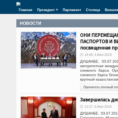
Главная
Президент
Парламент
Столица
Внешня
НОВОСТИ
ОНИ ПЕРЕМЕЩАЮ
ПАСПОРТОВ И ВИ
посвященная пр
🕔
16:48, 3.Июл 2019
ДУШАНБЕ, 03.07.20
авторитетная между
снежного барса. Ор
снежного барса Snow
крупный казахстанск
Прочитать полный те
Завершилась ди
🕔
13:27, 3.Июл 2019
ДУШАНБЕ, 03.07.201
Сироджиддин Мухрид