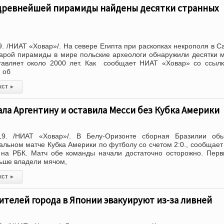
н древнейшей пирамиды найдены десятки странных
. /НИАТ «Ховар»/. На севере Египта при раскопках некрополя в С
арой пирамиды в мире польские археологи обнаружили десятки 
ставляет около 2000 лет. Как сообщает НИАТ «Ховар» со ссыл
 об
кст
▸
ла Аргентину и оставила Месси без Кубка Америки
19. /НИАТ «Ховар»/. В Белу-Оризонте сборная Бразилии обы
альном матче Кубка Америки по футболу со счетом 2:0., сообщае
 на РБК. Матч обе команды начали достаточно осторожно. Пер
ьше владели мячом,
кст
▸
жителей города в Японии эвакуируют из-за ливней