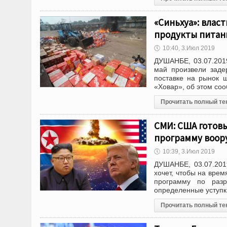
«Синьхуа»: влас
продукты питан
🕔
10:40, 3.Июл 2019
ДУШАНБЕ, 03.07.2019
май произвели заде
поставке на рынок 
«Ховар», об этом соо
Прочитать полный те
СМИ: США готовы
программу воор
🕔
10:39, 3.Июл 2019
ДУШАНБЕ, 03.07.201
хочет, чтобы на вре
программу по разр
определенные уступки
Прочитать полный те