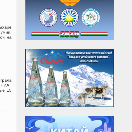
аккаре
мумий,
кой на
грала
т НИАТ
вые 15