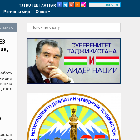
|
|
|
|
TJ
RU
EN
AR
FAR
101.5 FM
Регион и мир
О нас
главную
ЕЗ
ия,
аботу
уляции
нению
д стал
е
кистан
Посла