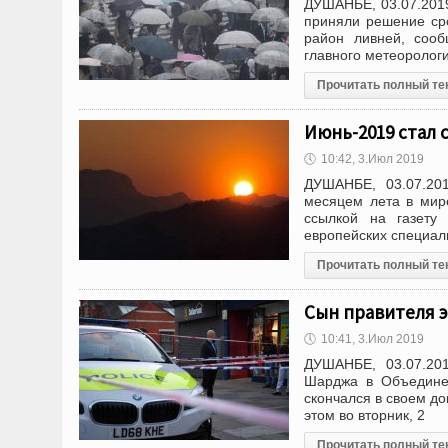
ДУШАНБЕ, 03.07.2019
приняли решение сро
район ливней, соо
главного метеорологи
Прочитать полный те
Июнь-2019 стал 
🕔
10:42, 3.Июл 2019
ДУШАНБЕ, 03.07.20
месяцем лета в мир
ссылкой на газету
европейских специал
Прочитать полный те
Сын правителя 
🕔
10:41, 3.Июл 2019
ДУШАНБЕ, 03.07.201
Шарджа в Объедине
скончался в своем до
этом во вторник, 2
Прочитать полный те