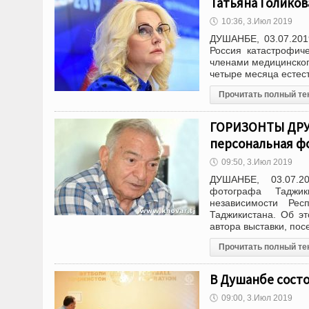
Татьяна Голиков
🕔
10:36, 3.Июл 2019
ДУШАНБЕ, 03.07.201
Россия катастрофич
членами медицинског
четыре месяца естес
Прочитать полный те
ГОРИЗОНТЫ ДРУЖ
персональная фо
🕔
09:50, 3.Июл 2019
ДУШАНБЕ, 03.07.2
фотографа Таджик
независимости Рес
Таджикистана. Об э
автора выставки, по
Прочитать полный те
В Душанбе состо
🕔
09:00, 3.Июл 2019