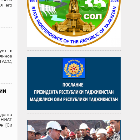
я его
ует в
оянное
 ТАСС,
ии
идента
 НИАТ
Он [Си