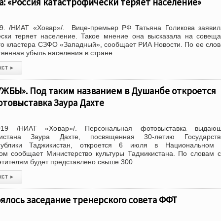
а: «Россия катастрофически теряет население»
9. /НИАТ «Ховар»/. Вице-премьер РФ Татьяна Голикова заявил
ески теряет население. Такое мнение она высказала на совещ
о кластера СЗФО «Западный», сообщает РИА Новости. По ее слов
твенная убыль населения в стране
кст
▸
БЫ». Под таким названием в Душанбе откроется
товыставка Заура Дахте
019 /НИАТ «Ховар»/. Персональная фотовыставка выдающ
истана Заура Дахте, посвященная 30-летию Государств
публики Таджикистан, откроется 6 июля в Национальном 
том сообщает Министерство культуры Таджикистана. По словам 
сетителям будет представлено свыше 300
кст
▸
ялось заседание тренерского совета ФФТ