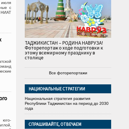
2 июля
нные с
 НИАТ
х
ТАДЖИКИСТАН – РОДИНА НАВРУЗА!
Фоторепортаж о ходе подготовки к
этому всемирному празднику в
столице
атской
команд
шеские
Все фоторепортажи
НАЦИОНАЛЬНЫЕ СТРАТЕГИИ
ого
Национальная стратегия развития
Республики Таджикистан на период до 2030
года
е юго-
СПРАШИВАЙТЕ, ОТВЕЧАЕМ
мглой,