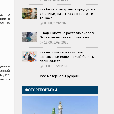
Как безопасно хранить продукты в
магазинах, на рынках и в торговых
а, что
точках?
ании с
ам, за
🕔
09:00, 2.Авг 2026
В Таджикистане растаяло около 95
% сезонного снежного покрова
🕔
12:00, 1.Авг 2026
Как не попасться на уловки
финансовых мошенников? Советы
специалиста
егося
🕔
11:00, 1.Авг 2026
енной
музее
Все материалы рубрики
самого
ФОТОРЕПОРТАЖИ