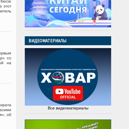
е Кюсю
а этот
итель
ВИДЕОМАТЕРИАЛЫ
ервым
р» со
ой на
ирата
Все видеоматериалы
асими
я», об