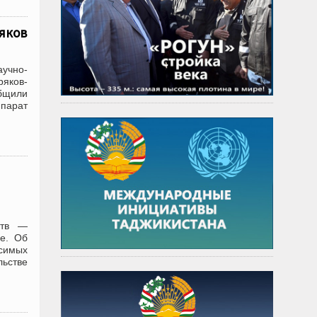
яков
учно-
яков-
общили
парат
ств —
де. Об
симых
ьстве