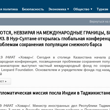
я политика
Безопасность
Экономика
Общество
Туризм
Вернуться на 
ТСЯ, НЕВЗИРАЯ НА МЕЖДУНАРОДНЫЕ ГРАНИЦЫ, Б
З. В Нур-Султане открылась глобальная конференц
облемам сохранения популяции снежного барса
19 /НИАТ «Ховар»/. Сегодня в столице Казахстана начала р
народная конференция, посвященная проблемам сохранения поп
ганизатором выступил частный международный фонд по сохра
 Leopard Foundation. Основателем и учредителем фонда год наза
ий
кст
▸
пломатическая миссия посла Индии в Таджикистан
9 /НИАТ «Ховар»/. Министр иностранных дел Республики Таджи
дин 3 июля в Душанбе принял Чрезвычайного и Полномочного 