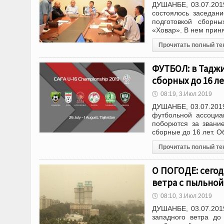
ДУШАНБЕ, 03.07.201
состоялось заседани
подготовкой сборн
«Ховар». В нем прин
Прочитать полный те
ФУТБОЛ: в Тадж
сборных до 16 л
🕔
08:19, 3.Июл 2019
ДУШАНБЕ, 03.07.2019
футбольной ассоциа
поборются за звани
сборные до 16 лет. О
Прочитать полный те
О ПОГОДЕ: сегод
ветра с пыльной
🕔
08:10, 3.Июл 2019
ДУШАНБЕ, 03.07.201
западного ветра до