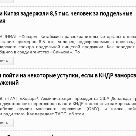
ти Китая задержали 8,5 тыс. человек за поддельные
ия
. /НИАТ «Ховар»/. Китайские правоохранительные органы с янв
ржание примерно 8,5 тыс. человек, подозреваемых в производ
широкого спектра поддельной пищевой продукции. Как передае
бщило в среду агентство «Синьхуа». По
кст
▸
 пойти на некоторые уступки, если в КНДР заморо
ужений
9. /НИАТ «Ховар»/. Администрация президента США Дональда 
мя двусторонних переговоров власти КНДР «полностью заморозили
аботке оружия массового поражения (ОМУ), и готова пой
 ради этого. Как передает ТАСС, об этом
кст
▸