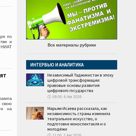
аря по
стве и
Все материалы рубрики
т НИАТ
ИНТЕРВЬЮ И АНАЛИТИКА
зят
Независимый Таджикистан в эпоху
цифровой трансформации:
правовые основы развития
цифрового государства
🕔
09:00, 6.Авг 2026
Трампа
» свою
Марьям Исаева рассказала, как
ти на
независимость страны изменила
театральное искусство, о
подготовке моноспектакля и о
молодёжи
🕔
11:00, 2.Авг 2026