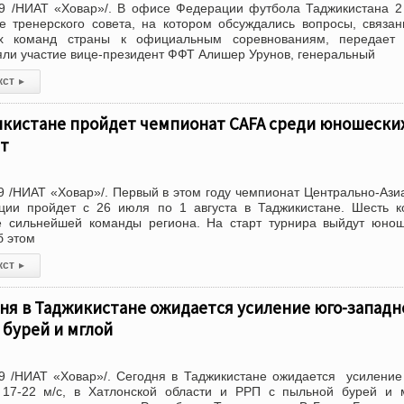
9 /НИАТ «Ховар»/. В офисе Федерации футбола Таджикистана 
е тренерского совета, на котором обсуждались вопросы, связа
ых команд страны к официальным соревнованиям, передает
яли участие вице-президент ФФТ Алишер Урунов, генеральный
кст
▸
икистане пройдет чемпионат CAFA среди юношески
ет
 /НИАТ «Ховар»/. Первый в этом году чемпионат Центрально-Ази
ции пройдет с 26 июля по 1 августа в Таджикистане. Шесть 
е сильнейшей команды региона. На старт турнира выйдут юно
б этом
кст
▸
ня в Таджикистане ожидается усиление юго-западн
 бурей и мглой
9 /НИАТ «Ховар»/. Сегодня в Таджикистане ожидается усилени
 17-22 м/с, в Хатлонской области и РРП с пыльной бурей и 