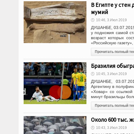
В Египте у сте
мумий
🕔
10:46, 3.Июл 2019
ДУШАНБЕ, 03.07.2019
у подножия самой ст
возраст которых со
«Российскую газету»,
Прочитать полный те
Бразилия обыгра
🕔
10:45, 3.Июл 2019
ДУШАНБЕ, 03.07.20
Аргентину в полуфин
«Ховар» со ссылкой
минут бразильцы бол
Прочитать полный те
Около 600 тыс. 
🕔
10:43, 3.Июл 2019