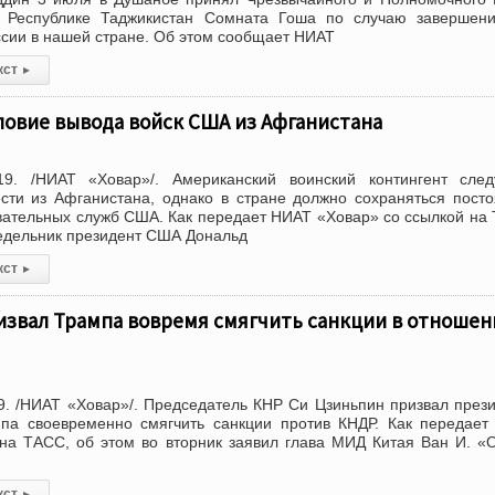
 Республике Таджикистан Сомната Гоша по случаю завершени
сии в нашей стране. Об этом сообщает НИАТ
кст
▸
ловие вывода войск США из Афганистана
9. /НИАТ «Ховар»/. Американский воинский контингент след
сти из Афганистана, однако в стране должно сохраняться пост
вательных служб США. Как передает НИАТ «Ховар» со ссылкой на
недельник президент США Дональд
кст
▸
извал Трампа вовремя смягчить санкции в отношен
. /НИАТ «Ховар»/. Председатель КНР Си Цзиньпин призвал през
а своевременно смягчить санкции против КНДР. Как передает
на ТАСС, об этом во вторник заявил глава МИД Китая Ван И. «
кст
▸