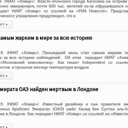
. /НИАТ «Ховар»/. Власти японского города Кагосима на остров
чно эвакуировать почти 600 тыс. жителей из-за обрушившихся н
бщает НИАТ «Ховар» со ссылкой на «РИА Новости». Представ
ческого управления предупредил, что в
кст
▸
самым жарким в мире за всю историю
19. /НИАТ «Ховар»/. Прошедший июнь стал самым жарким п
е за всю историю наблюдений. Об этом передает НИАТ «Хова
 «Московский комсомолец». Как пишет Independent со ссылк
истов, в прошлом месяце температура воздуха
кст
▸
эмирата ОАЭ найден мертвым в Лондоне
9. /НИАТ «Ховар»/. Известный дизайнер и сын правителя эм
нных Арабских Эмиратах (ОАЭ) шейх Халид бин Султан аль-К
ме в Лондоне. Как передает НИАТ «Ховар» со ссылкой на «Извести
кст
▸