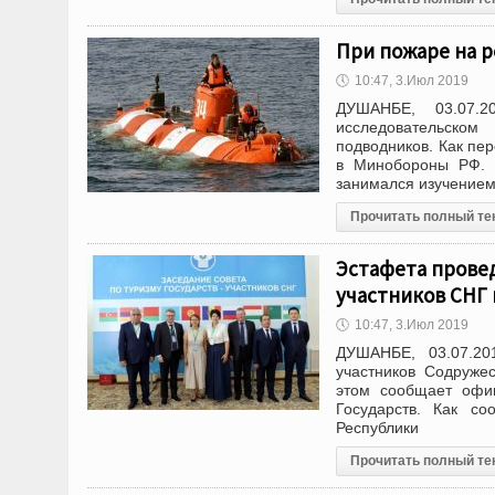
При пожаре на р
🕔
10:47, 3.Июл 2019
ДУШАНБЕ, 03.07.2
исследовательском
подводников. Как пе
в Минобороны РФ. И
занимался изучение
Прочитать полный те
Эстафета провед
участников СНГ
🕔
10:47, 3.Июл 2019
ДУШАНБЕ, 03.07.20
участников Содруже
этом сообщает офиц
Государств. Как с
Республики
Прочитать полный те