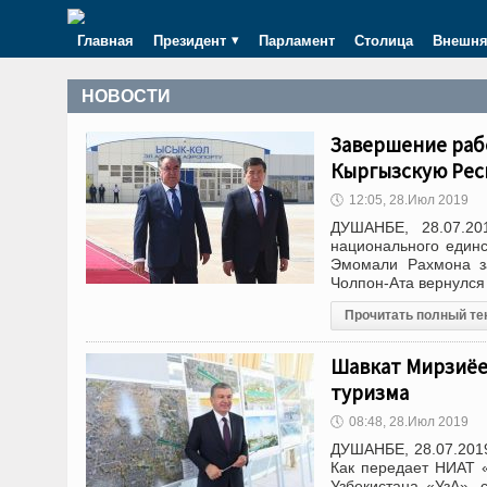
Главная
Президент
Парламент
Столица
Внешня
НОВОСТИ
Завершение рабо
Кыргызскую Рес
🕔
12:05, 28.Июл 2019
ДУШАНБЕ, 28.07.20
национального един
Эмомали Рахмона за
Чолпон-Ата вернулся
Прочитать полный те
Шавкат Мирзиёе
туризма
🕔
08:48, 28.Июл 2019
ДУШАНБЕ, 28.07.2019
Как передает НИАТ 
Узбекистана «УзА»,