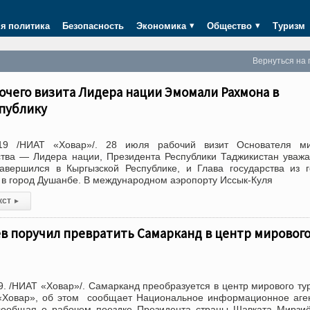
я политика
Безопасность
Экономика
Общество
Туризм
Вернуться на 
чего визита Лидера нации Эмомали Рахмона в
публику
19 /НИАТ «Ховар»/. 28 июля рабочий визит Основателя м
ства — Лидера нации, Президента Республики Таджикистан уваж
вершился в Кыргызской Республике, и Глава государства из 
 в город Душанбе. В международном аэропорту Иссык-Куля
кст
▸
в поручил превратить Самарканд в центр мировог
. /НИАТ «Ховар»/. Самарканд преобразуется в центр мирового ту
«Ховар», об этом сообщает Национальное информационное аге
 сообщая о рабочем поездке Президента страны Шавката Мирзи