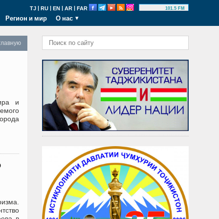
|
|
|
|
TJ
RU
EN
AR
FAR
101.5 FM
Регион и мир
О нас
главную
ира и
аемого
города
о
ризма.
нтство
ёева в