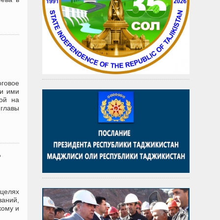
говое
ии ими
кой на
 главы
ь
целях
заний,
кому и