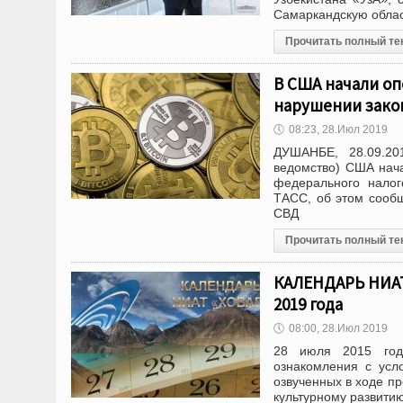
Самаркандскую облас
Прочитать полный те
В США начали о
нарушении зако
🕔
08:23, 28.Июл 2019
ДУШАНБЕ, 28.09.20
ведомство) США нач
федерального налог
ТАСС, об этом сообщи
СВД
Прочитать полный те
КАЛЕНДАРЬ НИАТ 
2019 года
🕔
08:00, 28.Июл 2019
28 июля 2015 год
ознакомления с усл
озвученных в ходе п
культурному развити