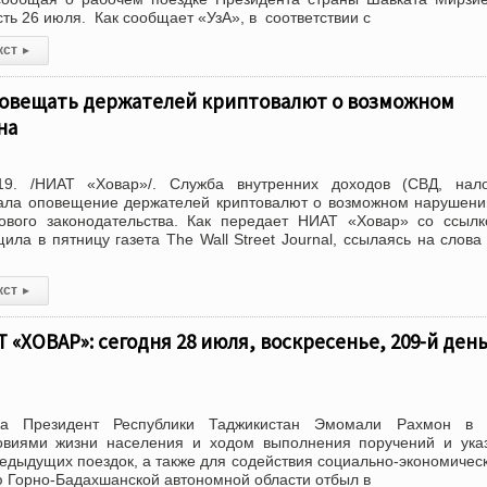
ть 26 июля. Как сообщает «УзА», в соответствии с
кст
▸
повещать держателей криптовалют о возможном
на
19. /НИАТ «Ховар»/. Служба внутренних доходов (СВД, нало
ала оповещение держателей криптовалют о возможном нарушен
ового законодательства. Как передает НИАТ «Ховар» со ссыл
ла в пятницу газета The Wall Street Journal, ссылаясь на слова
кст
▸
«ХОВАР»: сегодня 28 июля, воскресенье, 209-й ден
а Президент Республики Таджикистан Эмомали Рахмон в 
овиями жизни населения и ходом выполнения поручений и ука
редыдущих поездок, а также для содействия социально-экономичес
ю Горно-Бадахшанской автономной области отбыл в