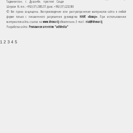
Таджикистан, г. Душанбе, проспект Саъди
Шерози 16. тел.: +992 (37) 2385217, факс: +992 (37) 2232383
© Все права защищены. Воспроизведение или распространение материалов сайта в любой
форме только с письменного разрешения руководства
НИАТ «Ховар»
. При использовании
материалов сайта, ссылка на
www.khovar.tj
обязательна. E-mail:
niat@khovar.tj
Разработка сайта:
Рекламное агентство "adMedia"
1 2 3 4 5