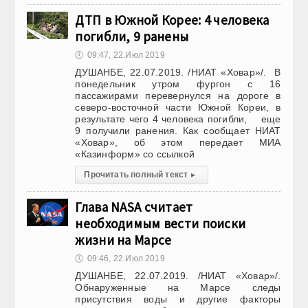
ДТП в Южной Корее: 4 человека
погибли, 9 ранены
🕔
09:47, 22.Июл 2019
ДУШАНБЕ, 22.07.2019. /НИАТ «Ховар»/. В
понедельник утром фургон с 16
пассажирами перевернулся на дороге в
северо-восточной части Южной Кореи, в
результате чего 4 человека погибли, еще
9 получили ранения. Как сообщает НИАТ
«Ховар», об этом передает МИА
«Казинформ» со ссылкой
Прочитать полный текст
▸
Глава NASA считает
необходимым вести поиски
жизни на Марсе
🕔
09:46, 22.Июл 2019
ДУШАНБЕ, 22.07.2019. /НИАТ «Ховар»/.
Обнаруженные на Марсе следы
присутствия воды и другие факторы