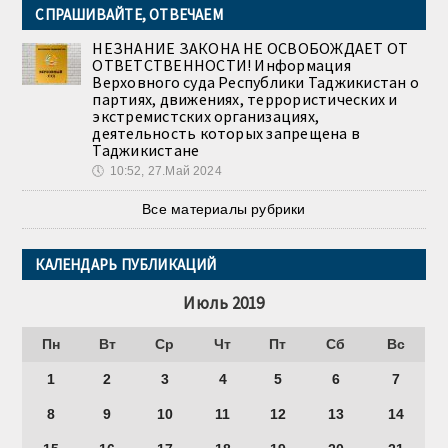
СПРАШИВАЙТЕ, ОТВЕЧАЕМ
НЕЗНАНИЕ ЗАКОНА НЕ ОСВОБОЖДАЕТ ОТ
ОТВЕТСТВЕННОСТИ! Информация
Верховного суда Республики Таджикистан о
партиях, движениях, террористических и
экстремистских организациях,
деятельность которых запрещена в
Таджикистане
🕔
10:52, 27.Май 2024
Все материалы рубрики
КАЛЕНДАРЬ ПУБЛИКАЦИЙ
Июль 2019
Пн
Вт
Ср
Чт
Пт
Сб
Вс
1
2
3
4
5
6
7
8
9
10
11
12
13
14