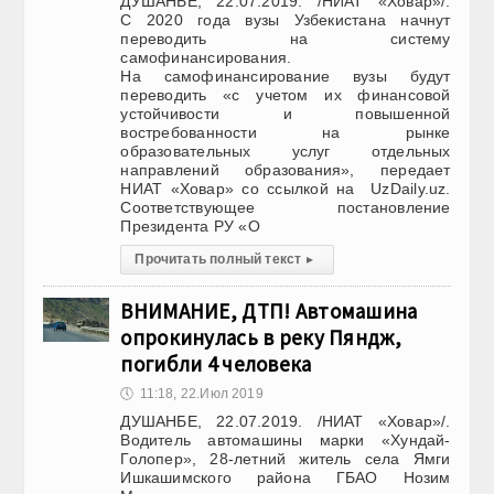
ДУШАНБЕ, 22.07.2019. /НИАТ «Ховар»/.
С 2020 года вузы Узбекистана начнут
переводить на систему
самофинансирования.
На самофинансирование вузы будут
переводить «с учетом их финансовой
устойчивости и повышенной
востребованности на рынке
образовательных услуг отдельных
направлений образования», передает
НИАТ «Ховар» со ссылкой на UzDaily.uz.
Соответствующее постановление
Президента РУ «О
Прочитать полный текст
▸
ВНИМАНИЕ, ДТП! Автомашина
опрокинулась в реку Пяндж,
погибли 4 человека
🕔
11:18, 22.Июл 2019
ДУШАНБЕ, 22.07.2019. /НИАТ «Ховар»/.
Водитель автомашины марки «Хундай-
Голопер», 28-летний житель села Ямги
Ишкашимского района ГБАО Нозим