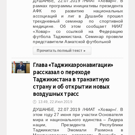
ДУШАНБЕ, 22.07.2019 /НИАТ «Ховар»/. В
рамках программы инициативы президента
АФК по развитию национальных
ассоциаций и лиг в Душанбе прошел
трехдневный семинар по спортивной
медицине. Об этом сообщает НИАТ
«Ховар» со ссылкой на Федерацию
футбола Таджикистана. Семинар провели
представители Азиатской футбольной
Прочитать полный текст
▸
Глава «Таджикаэронавигации»
рассказал о переходе
Таджикистана в транзитную
страну и об открытии новых
воздушных трасс
🕔
13:49, 22.Июл 2019
ДУШАНБЕ, 22.07.2019 /НИАТ «Ховар»/. В
этом году 27 июня при участии Основателя
мира и национального единства – Лидера
нации, Президента Республики
Таджикистан Эмомали Рахмона в