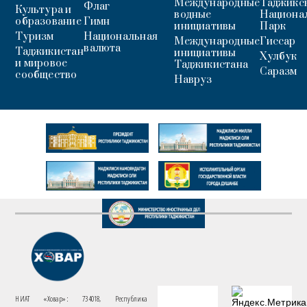
Международные
Таджикс
Флаг
Культура и
водные
Национа
образование
Гимн
инициативы
Парк
Туризм
Национальная
Международные
Гиссар
валюта
Таджикистан
инициативы
Хулбук
и мировое
Таджикистана
Саразм
сообщество
Навруз
НИАТ «Ховар»: 734018, Республика