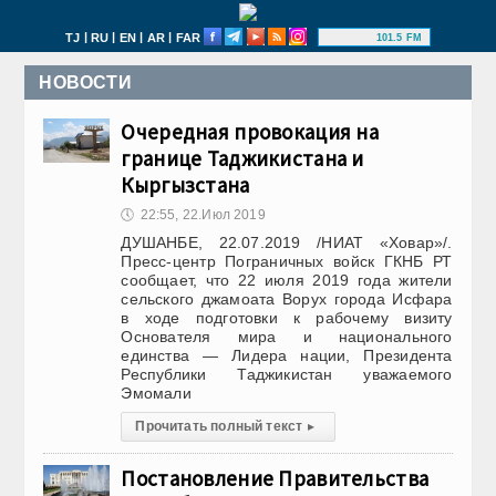
|
|
|
|
TJ
RU
EN
AR
FAR
101.5 FM
НОВОСТИ
Очередная провокация на
границе Таджикистана и
Кыргызстана
🕔
22:55, 22.Июл 2019
ДУШАНБЕ, 22.07.2019 /НИАТ «Ховар»/.
Пресс-центр Пограничных войск ГКНБ РТ
сообщает, что 22 июля 2019 года жители
сельского джамоата Ворух города Исфара
в ходе подготовки к рабочему визиту
Основателя мира и национального
единства — Лидера нации, Президента
Республики Таджикистан уважаемого
Эмомали
Прочитать полный текст
▸
Постановление Правительства