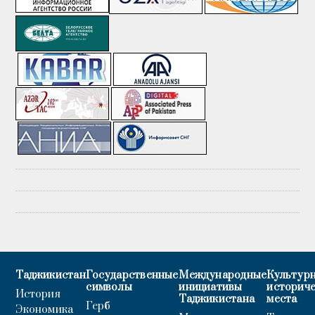
Таджикистан
Государственные
Международные
Культурн
символы
инициативы
историч
История
Таджикистана
места
Герб
Экономика