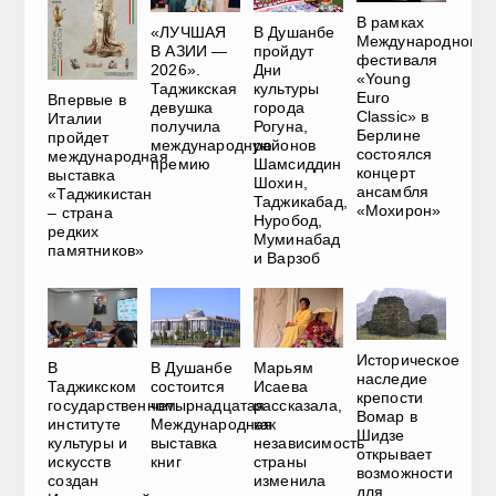
В рамках
«ЛУЧШАЯ
В Душанбе
Международного
В АЗИИ —
пройдут
фестиваля
2026».
Дни
«Young
Таджикская
культуры
Euro
Впервые в
девушка
города
Classic» в
Италии
получила
Рогуна,
Берлине
пройдет
международную
районов
состоялся
международная
премию
Шамсиддин
концерт
выставка
Шохин,
ансамбля
«Таджикистан
Таджикабад,
«Мохирон»
– страна
Нуробод,
редких
Муминабад
памятников»
и Варзоб
Историческое
В
В Душанбе
Марьям
наследие
Таджикском
состоится
Исаева
крепости
государственном
четырнадцатая
рассказала,
Вомар в
институте
Международная
как
Шидзе
культуры и
выставка
независимость
открывает
искусств
книг
страны
возможности
создан
изменила
для