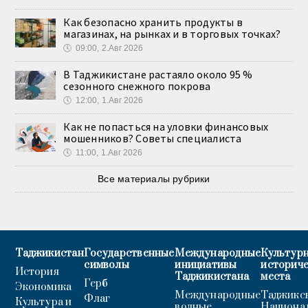
Как безопасно хранить продукты в
магазинах, на рынках и в торговых точках?
🕔
09:00, 2.Авг 2026
В Таджикистане растаяло около 95 %
сезонного снежного покрова
🕔
12:00, 1.Авг 2026
Как не попасться на уловки финансовых
мошенников? Советы специалиста
🕔
11:00, 1.Авг 2026
Все материалы рубрики
Таджикистан
Государственные
Международные
Культурн
символы
инициативы
историч
История
Таджикистана
места
Герб
Экономика
Международные
Таджикс
Флаг
Культура и
водные
Национа