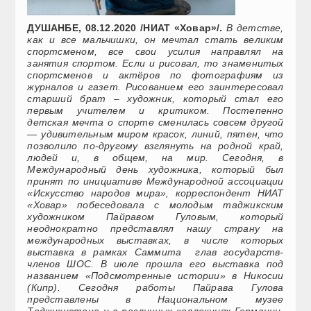
ДУШАНБЕ, 08.12.2020 /НИАТ «Ховар»/.
В детстве,
как и все мальчишки, он мечтал стать великим
спортсменом, все свои усилия направлял на
занятия спортом. Если и рисовал, то знаменитых
спортсменов и актёров по фотографиям из
журналов и газет. Рисованием его заинтересовал
старший брат – художник, который стал его
первым учителем и критиком. Постепенно
детская мечта о спорте сменилась совсем другой
— удивительным миром красок, линий, пятен, что
позволило по-другому взглянуть на родной край,
людей и, в общем, на мир. Сегодня, в
Международный день художника, который был
принят по инициативе Международной ассоциации
«Искусство народов мира», корреспондент НИАТ
«Ховар» побеседовала с молодым таджикским
художником Пайравом Гуловым, который
неоднократно представлял нашу страну на
международных выставках, в числе которых
выставка в рамках Саммита глав государств-
членов ШОС. В июле прошла его выставка под
названием «Подсмотренные истории» в Никосии
(Кипр). Сегодня работы Пайрава Гулова
представлены в Национальном музее