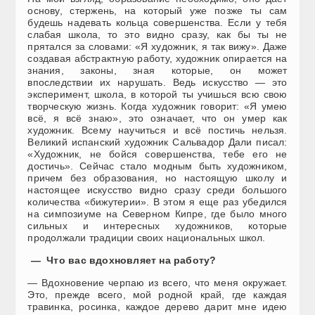
основу, стержень, на который уже позже ты сам
будешь надевать кольца совершенства. Если у тебя
слабая школа, то это видно сразу, как бы ты не
прятался за словами: «Я художник, я так вижу». Даже
создавая абстрактную работу, художник опирается на
знания, законы, зная которые, он может
впоследствии их нарушать. Ведь искусство — это
эксперимент, школа, в которой ты учишься всю свою
творческую жизнь. Когда художник говорит: «Я умею
всё, я всё знаю», это означает, что он умер как
художник. Всему научиться и всё постичь нельзя.
Великий испанский художник Сальвадор Дали писал:
«Художник, не бойся совершенства, тебе его не
достичь». Сейчас стало модным быть художником,
причем без образования, но настоящую школу и
настоящее искусство видно сразу среди большого
количества «бижутерии». В этом я еще раз убедился
на симпозиуме на Северном Кипре, где было много
сильных и интересных художников, которые
продолжали традиции своих национальных школ.
— Что вас вдохновляет на работу?
— Вдохновение черпаю из всего, что меня окружает.
Это, прежде всего, мой родной край, где каждая
травинка, росинка, каждое дерево дарит мне идею