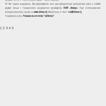
© Все права защищены. Воспроизведение или распространение материалов сайта в любой
форме только с письменного разрешения руководства
НИАТ «Ховар»
. При использовании
материалов сайта, ссылка на
www.khovar.tj
обязательна. E-mail:
niat@khovar.tj
Разработка сайта:
Рекламное агентство "adMedia"
1 2 3 4 5