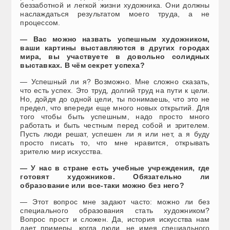
беззаботной и легкой жизни художника. Они должны
наслаждаться результатом моего труда, а не
процессом.
— Вас можно назвать успешным художником,
ваши картины выставляются в других городах
мира, вы участвуете в довольно солидных
выставках. В чём секрет успеха?
— Успешный ли я? Возможно. Мне сложно сказать,
что есть успех. Это труд, долгий труд на пути к цели.
Но, дойдя до одной цели, ты понимаешь, что это не
предел, что впереди еще много новых открытий. Для
того чтобы быть успешным, надо просто много
работать и быть честным перед собой и зрителем.
Пусть люди решат, успешен ли я или нет, а я буду
просто писать то, что мне нравится, открывать
зрителю мир искусства.
— У нас в стране есть учебные учреждения, где
готовят художников. Обязательно ли
образование или все-таки можно без него?
— Этот вопрос мне задают часто: можно ли без
специального образования стать художником?
Вопрос прост и сложен. Да, история искусства нам
дает примеры, когда люди, не имея специального