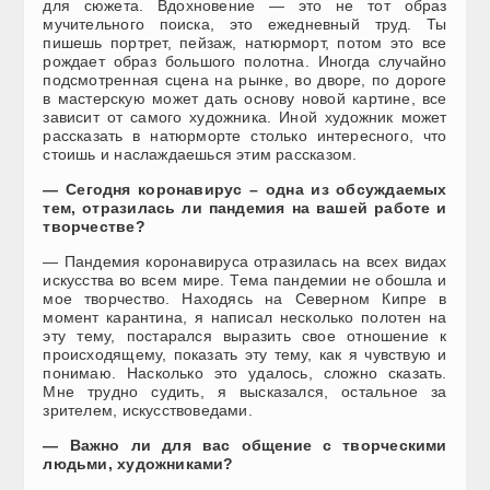
для сюжета. Вдохновение — это не тот образ
мучительного поиска, это ежедневный труд. Ты
пишешь портрет, пейзаж, натюрморт, потом это все
рождает образ большого полотна. Иногда случайно
подсмотренная сцена на рынке, во дворе, по дороге
в мастерскую может дать основу новой картине, все
зависит от самого художника. Иной художник может
рассказать в натюрморте столько интересного, что
стоишь и наслаждаешься этим рассказом.
— Сегодня коронавирус – одна из обсуждаемых
тем, отразилась ли пандемия на вашей работе и
творчестве?
— Пандемия коронавируса отразилась на всех видах
искусства во всем мире. Тема пандемии не обошла и
мое творчество. Находясь на Северном Кипре в
момент карантина, я написал несколько полотен на
эту тему, постарался выразить свое отношение к
происходящему, показать эту тему, как я чувствую и
понимаю. Насколько это удалось, сложно сказать.
Мне трудно судить, я высказался, остальное за
зрителем, искусствоведами.
— Важно ли для вас общение с творческими
людьми, художниками?