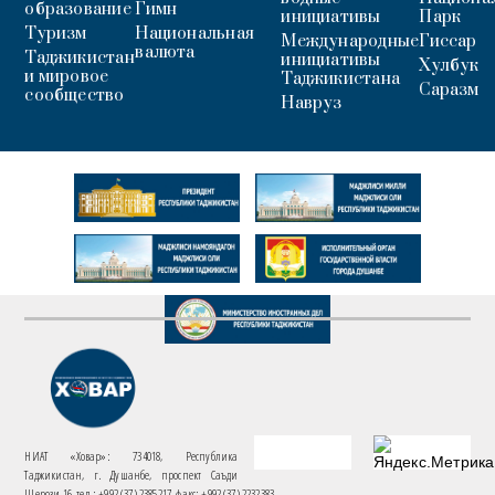
образование
Гимн
инициативы
Парк
Туризм
Национальная
Международные
Гиссар
валюта
Таджикистан
инициативы
Хулбук
и мировое
Таджикистана
Саразм
сообщество
Навруз
НИАТ «Ховар»: 734018, Республика
Таджикистан, г. Душанбе, проспект Саъди
Шерози 16. тел.: +992 (37) 2385217, факс: +992 (37) 2232383