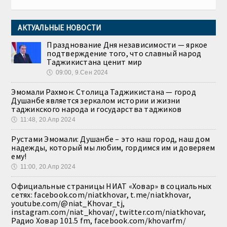
АКТУАЛЬНЫЕ НОВОСТИ
Празднование Дня независимости — яркое
подтверждение того, что славный народ
Таджикистана ценит мир
🕔
09:00, 9.Сен 2024
Эмомали Рахмон: Столица Таджикистана — город
Душанбе является зеркалом истории и жизни
таджикского народа и государства таджиков
🕔
11:48, 20.Апр 2024
Рустами Эмомали: Душанбе – это наш город, наш дом
надежды, который мы любим, гордимся им и доверяем
ему!
🕔
11:00, 20.Апр 2024
Официальные страницы НИАТ «Ховар» в социальных
сетях: facebook.com/niatkhovar, t.me/niatkhovar,
youtube.com/@niat_Khovar_tj,
instagram.com/niat_khovar/, twitter.com/niatkhovar,
Радио Ховар 101.5 fm, facebook.com/khovarfm/