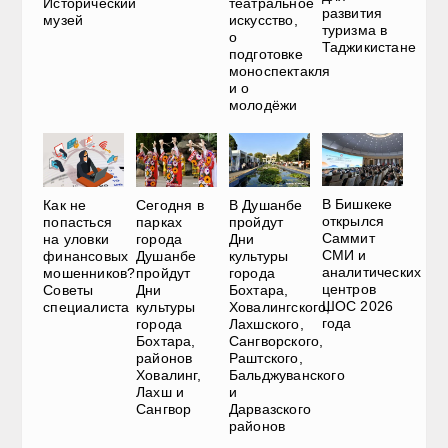
Исторический
театральное
развития
музей
искусство,
туризма в
о
Таджикистане
подготовке
моноспектакля
и о
молодёжи
В Бишкеке
Как не
Сегодня в
В Душанбе
открылся
попасться
парках
пройдут
Саммит
на уловки
города
Дни
СМИ и
финансовых
Душанбе
культуры
аналитических
мошенников?
пройдут
города
центров
Советы
Дни
Бохтара,
ШОС 2026
специалиста
культуры
Ховалингского,
года
города
Лахшского,
Бохтара,
Сангворского,
районов
Раштского,
Ховалинг,
Бальджуванского
Лахш и
и
Сангвор
Дарвазского
районов