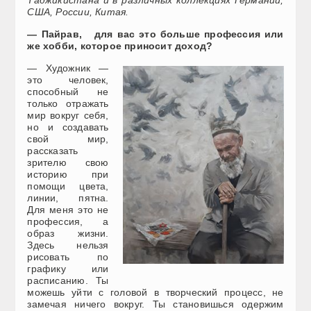
Таджикистана и в различных коллекциях Германии,
США, России, Китая.
— Пайрав, для вас это больше профессия или
же хобби, которое приносит доход?
— Художник —
это человек,
способный не
только отражать
мир вокруг себя,
но и создавать
свой мир,
рассказать
зрителю свою
историю при
помощи цвета,
линии, пятна.
Для меня это не
профессия, а
образ жизни.
Здесь нельзя
рисовать по
графику или
расписанию. Ты
можешь уйти с головой в творческий процесс, не
замечая ничего вокруг. Ты становишься одержим