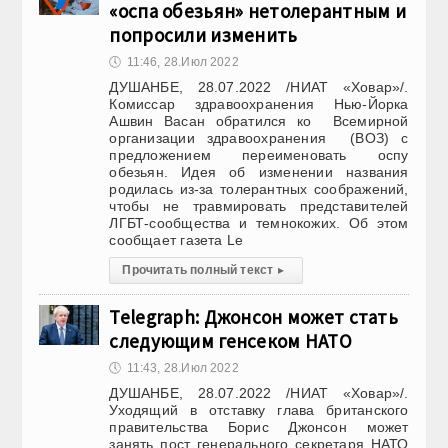
«оспа обезьян» нетолерантным и
попросили изменить
🕔
11:46, 28.Июл 2022
ДУШАНБЕ, 28.07.2022 /НИАТ «Ховар»/.
Комиссар здравоохранения Нью-Йорка
Ашвин Васан обратился ко Всемирной
организации здравоохранения (ВОЗ) с
предложением переименовать оспу
обезьян. Идея об изменении названия
родилась из-за толерантных соображений,
чтобы не травмировать представителей
ЛГБТ-сообщества и темнокожих. Об этом
сообщает газета Le
Прочитать полный текст
▸
Telegraph: Джонсон может стать
следующим генсеком НАТО
🕔
11:43, 28.Июл 2022
ДУШАНБЕ, 28.07.2022 /НИАТ «Ховар»/.
Уходящий в отставку глава британского
правительства Борис Джонсон может
занять пост генерального секретаря НАТО