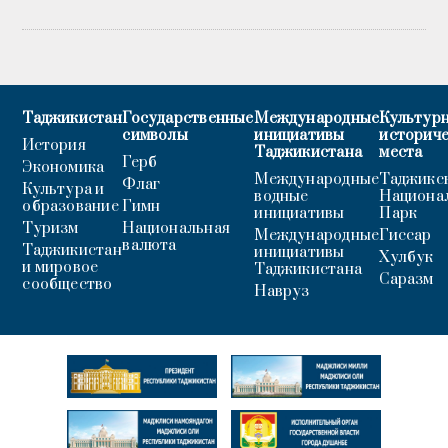
Таджикистан
Государственные
Международные
Культурн
символы
инициативы
историч
История
Таджикистана
места
Герб
Экономика
Международные
Таджикс
Флаг
Культура и
водные
Национа
образование
Гимн
инициативы
Парк
Туризм
Национальная
Международные
Гиссар
валюта
Таджикистан
инициативы
Хулбук
и мировое
Таджикистана
Саразм
сообщество
Навруз