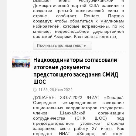
Бывшие члены Республиканской и
Демократической партий США заявили о
создании третьей политической силы в
стране, сообщает Reuters. Партию
создадут, чтобы обратиться к миллионам
избирателей, которые встревожены, по их
мнению, недееспособной двухпартийной
системой Америки. Как пишет агентство,
Прочитать полный текст
▸
Нацкоординаторы согласовали
итоговые документы
предстоящего заседания СМИД
ШОС
🕔
11:58, 28.Июл 2022
ДУШАНБЕ, 28.07.2022 /НИАТ «Ховар»/.
Очередное четырехдневное заседание
национальных координаторов государств-
членов Шанхайской организации
сотрудничества (СНК ШОС) под
председательством узбекской стороны
завершило свою работу 27 июля. Как
передает НИАТ «Ховар», об этом