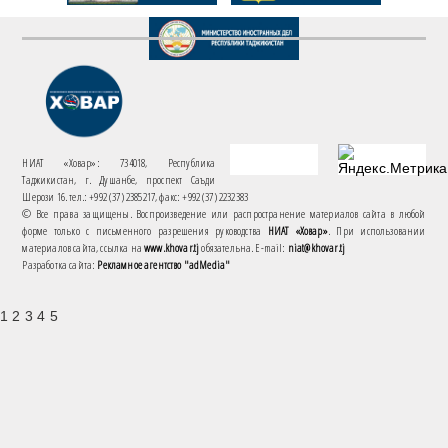
НИАТ «Ховар»: 734018, Республика
Таджикистан, г. Душанбе, проспект Саъди
Шерози 16. тел.: +992 (37) 2385217, факс: +992 (37) 2232383
© Все права защищены. Воспроизведение или распространение материалов сайта в любой
форме только с письменного разрешения руководства
НИАТ «Ховар»
. При использовании
материалов сайта, ссылка на
www.khovar.tj
обязательна. E-mail:
niat@khovar.tj
Разработка сайта:
Рекламное агентство "adMedia"
1 2 3 4 5