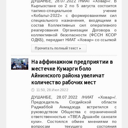
ДУШАНБЕ, 28.07.2022 /НИАТ «Ховар»/. В
Кыргызстане со 2 по 5 августа состоится
тактико-специальное учение
«Кобальт-2022» с формированиями сил
специального назначения, входящими в
состав Коллективных сил оперативного
реагирования Организации Договора о
коллективной безопасности (ФССН КСОР
ОДКБ), передает НИАТ «Ховар» со ссылкой
Прочитать полный текст
▸
На аффинажном предприятии в
местечке Кумарги боло
Айнинского района увеличат
количество рабочих мест
🕔
11:50, 28.Июл 2022
ДУШАНБЕ, 28.07.2022 /НИАТ «Ховар»/.
Председатель Согдийской области
Раджаббой Ахмадзода встретился с
руководством Общества с ограниченной
ответственностью «ТВЕА Душанбе саноати
кухи». Состоялся обмен мнениями по
вопросам текущего состояния