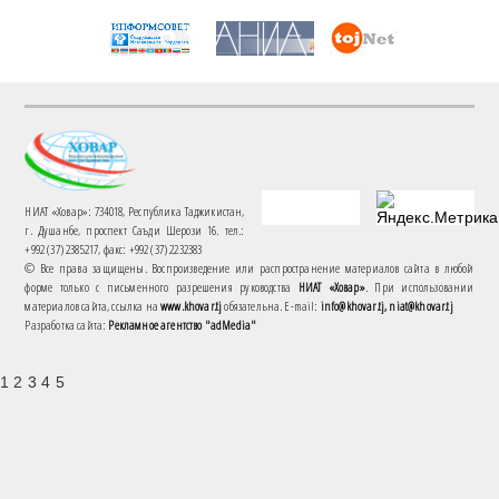
НИАТ «Ховар»: 734018, Республика Таджикистан,
г. Душанбе, проспект Саъди Шерози 16. тел.:
+992 (37) 2385217, факс: +992 (37) 2232383
© Все права защищены. Воспроизведение или распространение материалов сайта в любой
форме только с письменного разрешения руководства
НИАТ «Ховар»
. При использовании
материалов сайта, ссылка на
www.khovar.tj
обязательна. E-mail:
info@khovar.tj, niat@khovar.tj
Разработка сайта:
Рекламное агентство "adMedia"
1 2 3 4 5