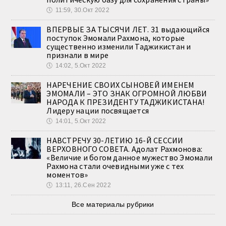
🕔
11:59, 30.Окт 2022
ВПЕРВЫЕ ЗА ТЫСЯЧИ ЛЕТ. 31 выдающийся
поступок Эмомали Рахмона, которые
существенно изменили Таджикистан и
признали в мире
🕔
14:02, 5.Окт 2022
НАРЕЧЕНИЕ СВОИХ СЫНОВЕЙ ИМЕНЕМ
ЭМОМАЛИ – ЭТО ЗНАК ОГРОМНОЙ ЛЮБВИ
НАРОДА К ПРЕЗИДЕНТУ ТАДЖИКИСТАНА!
Лидеру нации посвящается
🕔
14:01, 5.Окт 2022
НАВСТРЕЧУ 30-ЛЕТИЮ 16-Й СЕССИИ
ВЕРХОВНОГО СОВЕТА. Адолат Рахмонова:
«Величие и богом данное мужество Эмомали
Рахмона стали очевидными уже с тех
моментов»
🕔
13:11, 26.Сен 2022
Все материалы рубрики