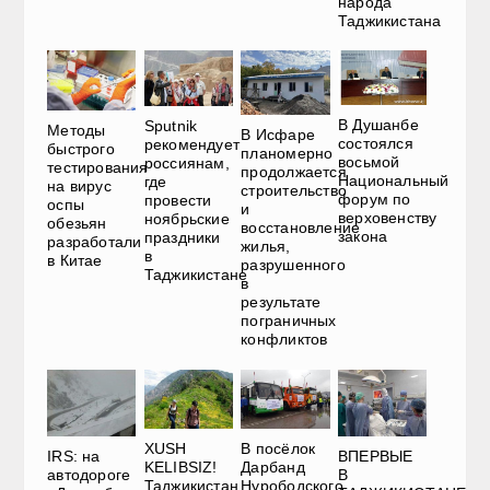
народа
Таджикистана
В Душанбе
Sputnik
Методы
В Исфаре
состоялся
рекомендует
быстрого
планомерно
восьмой
россиянам,
тестирования
продолжается
Национальный
где
на вирус
строительство
форум по
провести
оспы
и
верховенству
ноябрьские
обезьян
восстановление
закона
праздники
разработали
жилья,
в
в Китае
разрушенного
Таджикистане
в
результате
пограничных
конфликтов
XUSH
В посёлок
IRS: на
ВПЕРВЫЕ
KELIBSIZ!
Дарбанд
автодороге
В
Таджикистан
Нурободского