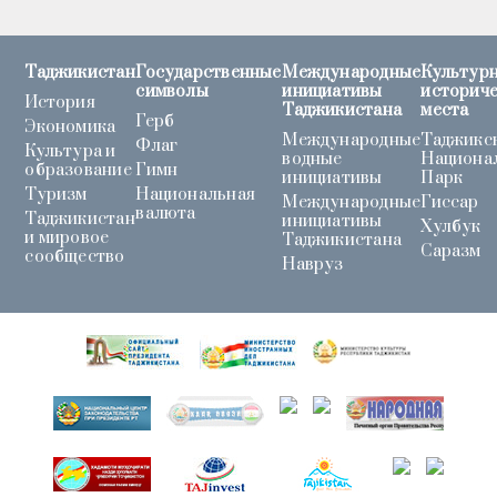
Таджикистан
Государственные
Международные
Культурн
символы
инициативы
историч
История
Таджикистана
места
Герб
Экономика
Международные
Таджикс
Флаг
Культура и
водные
Национа
образование
Гимн
инициативы
Парк
Туризм
Национальная
Международные
Гиссар
валюта
Таджикистан
инициативы
Хулбук
и мировое
Таджикистана
Саразм
сообщество
Навруз