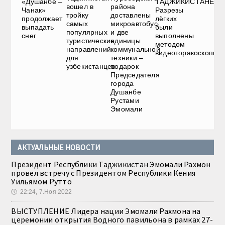
«Душанбе –
ТАДЖИКИСТАНЕ.
вошел в
района
Чанак»
Разрезы
тройку
доставлены
продолжает
лёгких
самых
микроавтобус
выпадать
были
популярных
и две
снег
выполнены
туристических
единицы
методом
направлений
коммунальной
видеоторакоскопии
для
техники –
узбекистанцев
подарок
Председателя
города
Душанбе
Рустами
Эмомали
АКТУАЛЬНЫЕ НОВОСТИ
Президент Республики Таджикистан Эмомали Рахмон
провел встречу с Президентом Республики Кения
Уильямом Рутто
🕔
22:24, 7.Ноя 2022
ВЫСТУПЛЕНИЕ Лидера нации Эмомали Рахмона на
церемонии открытия Водного павильона в рамках 27-