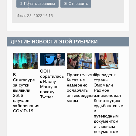

Печать страницы
✉
Отправить
Июль 28, 2022 16:15
ДРУГИЕ НОВОСТИ ЭТОЙ РУБРИКИ
ООН
В
Президент
Правительство
обратилась
Сингапуре
страны
Китая не
к Илону
за сутки
Эмомали
намерено
Маску по
выявили
Рахмон
ослаблять
поводу
2686
ознаменовал
антиковидные
Twitter
случаев
Конституцию
меры
заболевания
судьбоносным
COVID-19
и
путеводным
документом
и главным
документом