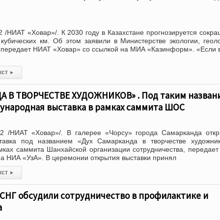
 /НИАТ «Ховар»/. К 2030 году в Казахстане прогнозируется сокр
 кубических км. Об этом заявили в Министерстве экологии, геол
 передает НИАТ «Ховар» со ссылкой на МИА «Казинформ». «Если 
кст
▸
А В ТВОРЧЕСТВЕ ХУДОЖНИКОВ» . Под таким назван
ународная выставка в рамках саммита ШОС
2 /НИАТ «Ховар»/. В галерее «Чорсу» города Самарканда отк
авка под названием «Дух Самарканда в творчестве художник
мках саммита Шанхайской организации сотрудничества, передае
на НИА «УзА». В церемонии открытия выставки принял
кст
▸
 СНГ обсудили сотрудничество в профилактике и
а