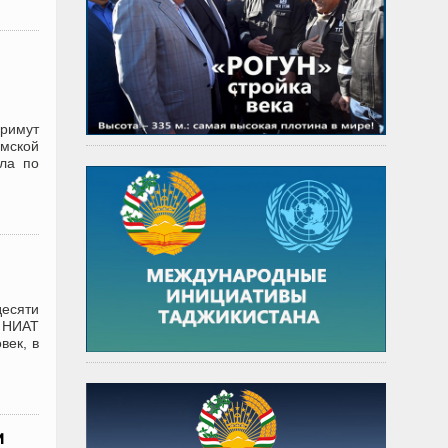
примут
имской
ела по
десяти
т НИАТ
век, в
и