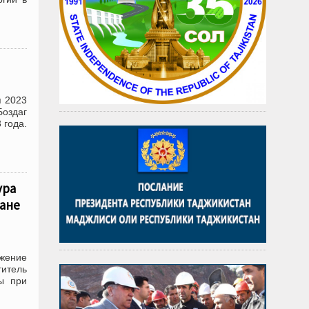
я 2023
Боздаг
 года.
ура
шане
ижение
итель
ы при