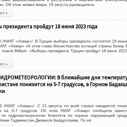
н. Об этом заявил вчера, 19 августа руководитель
кст
▸
 президента пройдут 18 июня 2023 года
 /НИАТ «Ховар»/. В Турции выборы президента состоятся 18 июн
НИАТ «Ховар» об этом глава Министерства юстиций страны Бекир 
 газете Milliyet. «Выборы президента Турции пройдут 18 июня 2023
кст
▸
ГИДРОМЕТЕОРОЛОГИИ: В ближайшие дни температ
кистане понизится на 5-7 градусов, в Горном Бадах
ки
2 /НИАТ «Ховар»/. С 21 августа по всей стране ожидается пон
ха на 5-7 градусов. Об этом НИАТ «Ховар» сообщила замест
а по гидрометеорологии Комитета по охране окружающей сред
блики Таджикистан Джамиля Байдуллаева. По её