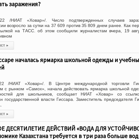
ать заражения?
022 /НИАТ «Ховар»/. Число подтвержденных случаев зара
ии возросло за сутки на 37 609 против 35 809 днем ранее. Как пе
ылкой на ТАСС. об этом сообщили журналистам вчера, 19 авг
ивном
кст
▸
ссаре началась ярмарка школьной одежды и учебны
ей
22 /НИАТ «Ховар»/. В Центре международной торговли Гис
м с рынком «Самох», начала действовать ярмарка школьной од
ностей для школьников, сообщает НИАТ «Ховар» со ссылк
н государственной власти Гиссара. Заместитель председателя Г
,
кст
▸
 ДЕСЯТИЛЕТИЕ ДЕЙСТВИЙ «ВОДА ДЛЯ УСТОЙЧИВ
омике Казахстана требуется в три раза больше во