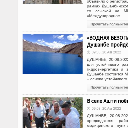
объявило о регистр
рамках Душанбинског
со ссылкой на МИ
«Международное
Прочитать полный те
«ВОДНАЯ БЕЗОП
Душанбе пройдё
🕔
09:38, 20.Авг 2022
ДУШАНБЕ, 20.08.2022
для устойчивого ра
гидроэнергетики и 
Душанбе состоится М
– основа устойчивого
Прочитать полный те
В селе Ашти поё
🕔
09:03, 20.Авг 2022
ДУШАНБЕ, 20.08.202
председателя рай
медицинского пун