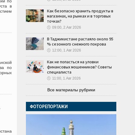
гии по
уста в
Как безопасно хранить продукты в
стием
магазинах, на рынках и в торговых
точках?
🕔
09:00, 2.Авг 2026
В Таджикистане растаяло около 95
% сезонного снежного покрова
🕔
12:00, 1.Авг 2026
Как не попасться на уловки
анской
финансовых мошенников? Советы
ва по
специалиста
горных
🕔
11:00, 1.Авг 2026
Все материалы рубрики
ФОТОРЕПОРТАЖИ
стана