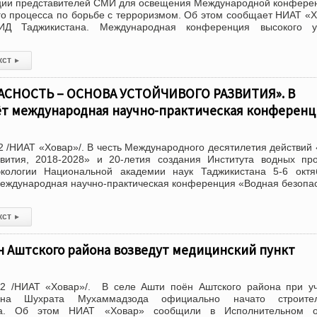
ации представителей СМИ для освещения Международной конфере
о процесса по борьбе с терроризмом. Об этом сообщает НИАТ «
Д Таджикистана. Международная конференция высокого у
кст
▸
АСНОСТЬ – ОСНОВА УСТОЙЧИВОГО РАЗВИТИЯ». В
т международная научно-практическая конференц
 /НИАТ «Ховар»/. В честь Международного десятилетия действий
звития, 2018-2028» и 20-летия создания Института водных пр
экологии Национальной академии наук Таджикистана 5-6 октя
еждународная научно-практическая конференция «Водная безопа
кст
▸
н Аштского района возведут медицинский пункт
2 /НИАТ «Ховар»/. В селе Ашти поён Аштского района при уч
она Шухрата Мухаммадзода официально начато строител
кта. Об этом НИАТ «Ховар» сообщили в Исполнительном о