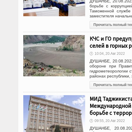
ДУШАНБЕ, 20.08.2022
борьбе с коррупцие
Таможенной службе 
заместителя начальн
Прочитать полный те
КЧС и ГО предуп
селей в горных 
🕔
10:04, 20.Авг 2022
ДУШАНБЕ, 20.08.202
обороне при Правит
гидрометеорологии с
районах республики,
Прочитать полный те
МИД Таджикиста
Международной 
борьбе с терро
🕔
09:55, 20.Авг 2022
ДУШАНБЕ, 20.08.20