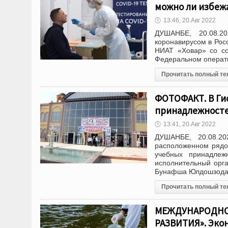
можно ли избеж
🕔
13:46, 20.Авг 2022
ДУШАНБЕ, 20.08.2
коронавирусом в Росс
НИАТ «Ховар» со сс
Федеральном операт
Прочитать полный те
ФОТОФАКТ. В Ги
принадлежност
🕔
13:41, 20.Авг 2022
ДУШАНБЕ, 20.08.20
расположенном рядо
учебных принадлеж
исполнительный орга
Бунафша Юлдошзода
Прочитать полный те
МЕЖДУНАРОДНОЕ
РАЗВИТИЯ». Экон