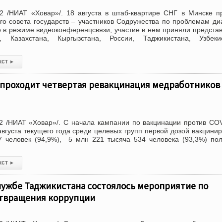
2 /НИАТ «Ховар»/. 18 августа в штаб-квартире СНГ в Минске 
го совета государств – участников Содружества по проблемам ди
в режиме видеоконференцсвязи, участие в нем приняли предста
, Казахстана, Кыргызстана, России, Таджикистана, Узбекис
кст
▸
 проходит четвертая ревакцинация медработников
2 /НИАТ «Ховар»/. С начала кампании по вакцинации против CO
августа текущего года среди целевых групп первой дозой вакцини
7 человек (94,9%), 5 млн 221 тысяча 534 человека (93,3%) по
кст
▸
лужбе Таджикистана состоялось мероприятие по
твращения коррупции