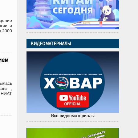
ащение
огии и
в 2000
ВИДЕОМАТЕРИАЛЫ
ием
рылась
ов» ,
т НИАТ
Все видеоматериалы