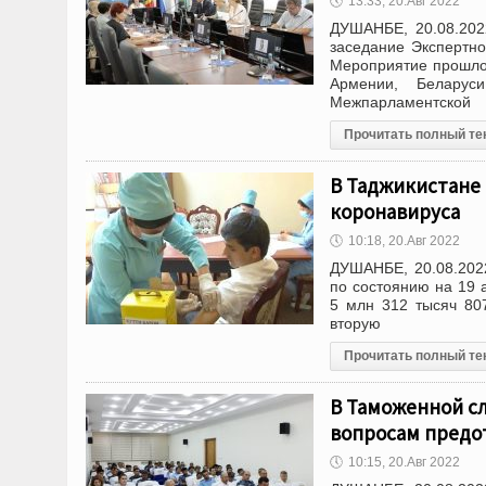
🕔
13:33, 20.Авг 2022
ДУШАНБЕ, 20.08.202
заседание Экспертно
Мероприятие прошло 
Армении, Беларуси
Межпарламентской
Прочитать полный те
В Таджикистане
коронавируса
🕔
10:18, 20.Авг 2022
ДУШАНБЕ, 20.08.202
по состоянию на 19 
5 млн 312 тысяч 80
вторую
Прочитать полный те
В Таможенной с
вопросам предо
🕔
10:15, 20.Авг 2022