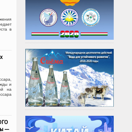
жения
редает
уста в
х
сара,
ежды и
ой на
иссара
ОГО
ды —