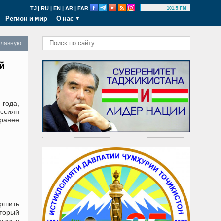
|
|
|
|
TJ
RU
EN
AR
FAR
101.5 FM
Регион и мир
О нас
главную
й
года,
оссиян
 ранее
ершить
оторый
ргии в