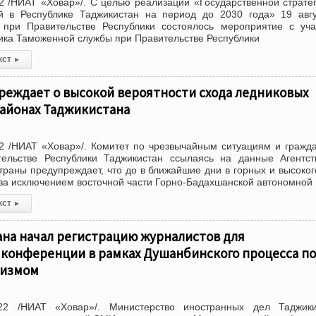
 /НИАТ «Ховар»/. С целью реализации «Государственной страте
й в Республике Таджикистан на период до 2030 года» 19 авг
при Правительстве Республики состоялось мероприятие с уча
ика Таможенной службы при Правительстве Республики
кст
▸
реждает о высокой вероятности схода ледниковых
районах Таджикистана
2 /НИАТ «Ховар»/. Комитет по чрезвычайным ситуациям и гражд
ельстве Республики Таджикистан ссылаясь на данные Агентст
траны предупреждает, что до в ближайшие дни в горных и высоко
 за исключением восточной части Горно-Бадахшанской автономной
кст
▸
на начал регистрацию журналистов для
конференции в рамках Душанбинского процесса по
ризмом
22 /НИАТ «Ховар»/. Министерство иностранных дел Таджики