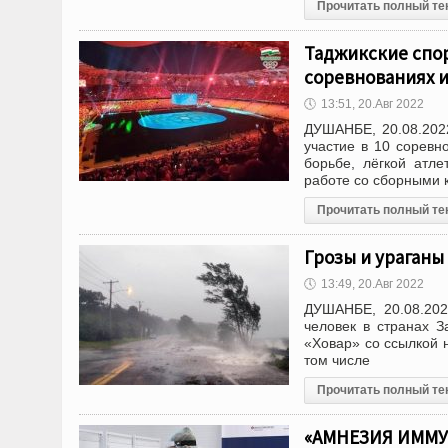
Прочитать полный те
Таджикские спор
соревнованиях 
🕔
13:51, 20.Авг 2022
ДУШАНБЕ, 20.08.2022
участие в 10 соревн
борьбе, лёгкой атл
работе со сборными 
Прочитать полный те
Грозы и ураганы
🕔
13:49, 20.Авг 2022
ДУШАНБЕ, 20.08.202
человек в странах 
«Ховар» со ссылкой н
том числе
Прочитать полный те
«АМНЕЗИЯ ИММУН