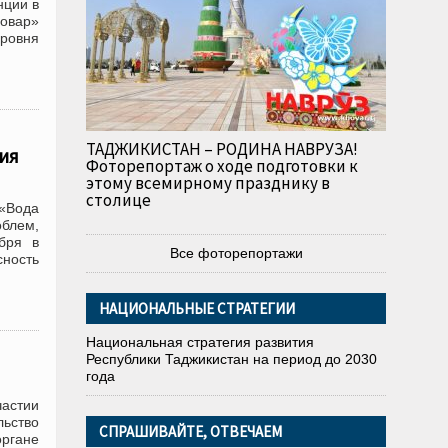
нции в
Ховар»
ровня
ТАДЖИКИСТАН – РОДИНА НАВРУЗА!
ия
Фоторепортаж о ходе подготовки к
этому всемирному празднику в
столице
 «Вода
облем,
бря в
Все фоторепортажи
сность
НАЦИОНАЛЬНЫЕ СТРАТЕГИИ
Национальная стратегия развития
Республики Таджикистан на период до 2030
года
астии
ьство
СПРАШИВАЙТЕ, ОТВЕЧАЕМ
ргане