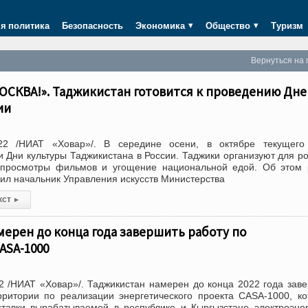
я политика
Безопасность
Экономика
Общество
Туризм
Вернуться на 
ОСКВА!». Таджикистан готовится к проведению Дне
ии
22 /НИАТ «Ховар»/. В середине осени, в октябре текущего 
и Дни культуры Таджикистана в России. Таджики организуют для р
, просмотры фильмов и угощение национальной едой. Об этом
л начальник Управления искусств Министерства
кст
▸
ерен до конца года завершить работу по
ASA-1000
 /НИАТ «Ховар»/. Таджикистан намерен до конца 2022 года зав
рритории по реализации энергетического проекта CASA-1000, к
ставки вырабатываемой в республике и Кыргызстане электроэне