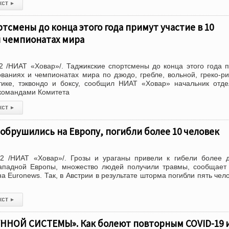
кст
▸
тсмены до конца этого года примут участие в 10
и чемпионатах мира
 /НИАТ «Ховар»/. Таджикские спортсмены до конца этого года 
ованиях и чемпионатах мира по дзюдо, гребле, вольной, греко-р
етике, тэквондо и боксу, сообщил НИАТ «Ховар» начальник отд
командами Комитета
кст
▸
 обрушились на Европу, погибли более 10 человек
2 /НИАТ «Ховар»/. Грозы и ураганы привели к гибели более 
Западной Европы, множество людей получили травмы, сообщае
а Euronews. Так, в Австрии в результате шторма погибли пять чело
кст
▸
НОЙ СИСТЕМЫ». Как болеют повторным COVID-19 