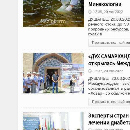
Минэкологии
🕔
13:39, 20.Авг 2022
ДУШАНБЕ, 20.08.2022
речного стока до 99
природных ресурсов,
годах в
Прочитать полный те
«ДУХ САМАРКАНД
открылась Межд
🕔
13:37, 20.Авг 2022
ДУШАНБЕ, 20.08.202
Международная выст
организованная в ра
«Ховар» со ссылкой 
Прочитать полный те
Эксперты стран
лечении диабет