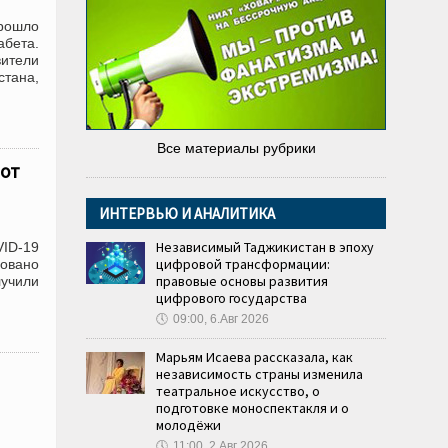
прошло
абета.
вители
тана,
Все материалы рубрики
 от
ИНТЕРВЬЮ И АНАЛИТИКА
Независимый Таджикистан в эпоху
VID-19
цифровой трансформации:
ровано
правовые основы развития
лучили
цифрового государства
🕔
09:00, 6.Авг 2026
Марьям Исаева рассказала, как
независимость страны изменила
театральное искусство, о
подготовке моноспектакля и о
молодёжи
🕔
11:00, 2.Авг 2026