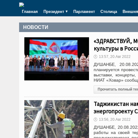
Главная
Президент
Парламент
Столица
Внешня
НОВОСТИ
«ЗДРАВСТВУЙ, М
культуры в Росс
🕔
13:57, 20.Авг 2022
ДУШАНБЕ, 20.08.20
планируется провест
выставки, концерты
НИАТ «Ховар» сообщи
Прочитать полный те
Таджикистан нам
энергопроекту C
🕔
13:56, 20.Авг 2022
ДУШАНБЕ, 20.08.2022
работы на своей те
предусматривает по