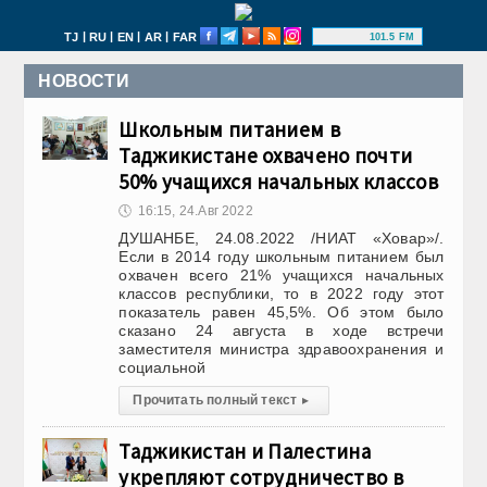
|
|
|
|
TJ
RU
EN
AR
FAR
101.5 FM
НОВОСТИ
Школьным питанием в
Таджикистане охвачено почти
50% учащихся начальных классов
🕔
16:15, 24.Авг 2022
ДУШАНБЕ, 24.08.2022 /НИАТ «Ховар»/.
Если в 2014 году школьным питанием был
охвачен всего 21% учащихся начальных
классов республики, то в 2022 году этот
показатель равен 45,5%. Об этом было
сказано 24 августа в ходе встречи
заместителя министра здравоохранения и
социальной
Прочитать полный текст
▸
Таджикистан и Палестина
укрепляют сотрудничество в