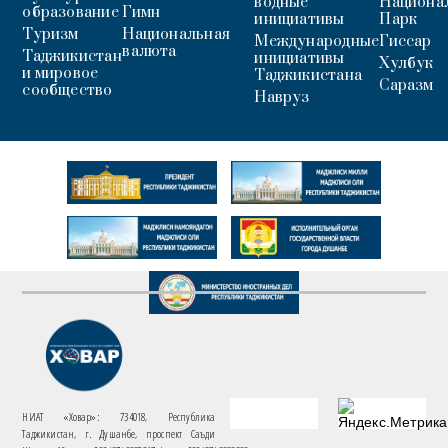
водные
Национа
образование
Гимн
инициативы
Парк
Туризм
Национальная
Международные
Гиссар
валюта
Таджикистан
инициативы
Хулбук
и мировое
Таджикистана
Саразм
сообщество
Навруз
НИАТ «Ховар»: 734018, Республика
Таджикистан, г. Душанбе, проспект Саъди