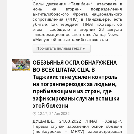
Силы движения «Талибан»* атаковали в
ночь на вторник подразделения
антиталибовского Фронта национального
сопротивления (ФНС) в Панджшере, есть
убитые. Как передает НИАТ «Ховар», об
этом сообщило в вторник 23 августа
информационное агентство Aamaj News.
«Минувшей ночью талибы атаковали
Прочитать полный текст
▸
ОБЕЗЬЯНЬЯ ОСПА ОБНАРУЖЕНА
ВО ВСЕХ ШТАТАХ США. В
Таджикистане усилен контроль
на погранпереходах за людьми,
прибывающими из стран, где
зафиксированы случаи вспышки
этой болезни
🕔
12:17, 24.Авг 2022
ДУШАНБЕ, 24.08.2022 /НИАТ «Ховар»/.
Первый случай заражения оспой обезьян
(monkeypoxes – MPXV) зарегистрирован