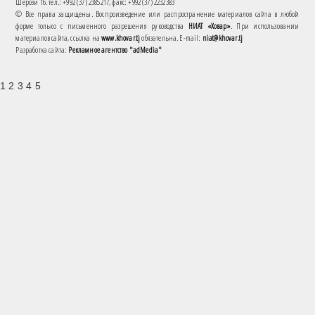
Шерози 16. тел.: +992 (37) 2385217, факс: +992 (37) 2232383
© Все права защищены. Воспроизведение или распространение материалов сайта в любой
форме только с письменного разрешения руководства
НИАТ «Ховар»
. При использовании
материалов сайта, ссылка на
www.khovar.tj
обязательна. E-mail:
niat@khovar.tj
Разработка сайта:
Рекламное агентство "adMedia"
1 2 3 4 5