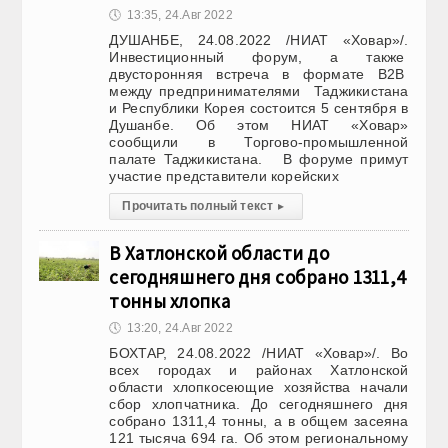
🕔
13:35, 24.Авг 2022
ДУШАНБЕ, 24.08.2022 /НИАТ «Ховар»/.
Инвестиционный форум, а также
двусторонняя встреча в формате В2В
между предпринимателями Таджикистана
и Республики Корея состоится 5 сентября в
Душанбе. Об этом НИАТ «Ховар»
сообщили в Торгово-промышленной
палате Таджикистана. В форуме примут
участие представители корейских
Прочитать полный текст
▸
В Хатлонской области до
сегодняшнего дня собрано 1311,4
тонны хлопка
🕔
13:20, 24.Авг 2022
БОХТАР, 24.08.2022 /НИАТ «Ховар»/. Во
всех городах и районах Хатлонской
области хлопкосеющие хозяйства начали
сбор хлопчатника. До сегодняшнего дня
собрано 1311,4 тонны, а в общем засеяна
121 тысяча 694 га. Об этом региональному