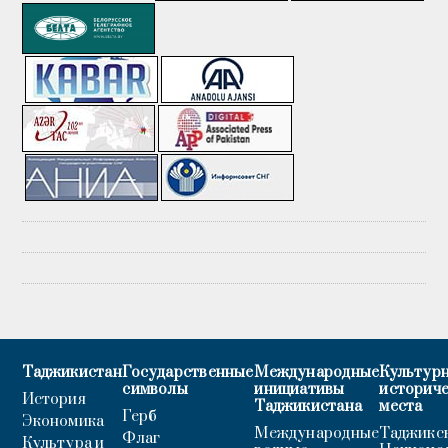
Таджикистан
Государственные
Международные
Культурн
символы
инициативы
историч
История
Таджикистана
места
Герб
Экономика
Международные
Таджикс
Флаг
Культура и