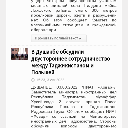
ущерб четырем приусадебным участкам
местных жителей села Пилдони миёна
Лахшского района, смыто 300 метров
поселковой дороги, жертв и разрушений
нет. Об этом сообщает Комитет по
чрезвычайным ситуациям и гражданской
обороне при
Прочитать полный текст
▸
В Душанбе обсудили
двустороннее сотрудничество
между Таджикистаном и
Польшей
🕔
15:23, 3.Авг 2022
ДУШАНБЕ, 03.08.2022 /НИАТ «Ховар»/.
Заместитель министра иностранных дел
Республики Таджикистан Музаффар
Хусейнзода 2 августа принял Посла
Республики Польша в Таджикистане
Радослава Грука. Об этом сообщает НИАТ
«Ховар» со ссылкой на Министерство
иностранных дел Таджикистана. Стороны
обсудили вопросы двустороннего