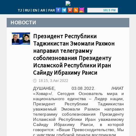
|
|
|
|
TJ
RU
EN
AR
FAR
101.5 FM
НОВОСТИ
Президент Республики
Таджикистан Эмомали Рахмон
направил телеграмму
соболезнования Президенту
Исламской Республики Иран
Сайиду Ибрахиму Раиси
🕔
18:15, 3.Авг 2022
ДУШАНБЕ, 03.08.2022. /НИАТ
«Ховар»/. Сегодня Основатель мира и
национального единства – Лидер нации,
Президент Республики Таджикистан
уважаемый Эмомали Рахмон направил
телеграмму соболезнования Президенту
Исламской Республики Иран уважаемому
Сайиду Ибрахиму Раиси, в которой
говорится: «Ваше Превосходительство, Мы
с чувством глубокой печали восприняли