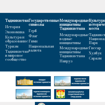
Таджикистан
Государственные
Международные
Культурн
символы
инициативы
историч
История
Таджикистана
места
Герб
Экономика
Международные
Таджикс
Флаг
Культура и
водные
Национа
образование
Гимн
инициативы
Парк
Туризм
Национальная
Международные
Гиссар
валюта
Таджикистан
инициативы
Хулбук
и мировое
Таджикистана
Саразм
сообщество
Навруз