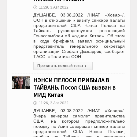
🕔
11:29, 3.Авг 2022
ДУШАНБЕ, 03.08.2022 /НИАТ «Ховар»/.
ООН в отношении к визиту спикера палаты
представителей США Нэнси Пелоси на
Тайвань руководствуется резолюцией
Генассамблеи об «одном Китае». Об этом
в ходе брифинга заявил официальный
представитель генерального секретаря
организации Стефан Дюжаррик, сообщает
ТАСС. «Политика ООН
Прочитать полный текст
▸
НЭНСИ ПЕЛОСИ ПРИБЫЛА В
ТАЙВАНЬ. Посол США вызван в
МИД Китая
🕔
11:26, 3.Авг 2022
ДУШАНБЕ, 03.08.2022 /НИАТ «Ховар»/.
Вчера вечером самолет правительства
США, на котором предположительно
поездку по Азии совершает спикер палаты
представителей США Нэнси Пелоси,
прибыл на Тайвань, сев в аэропорту