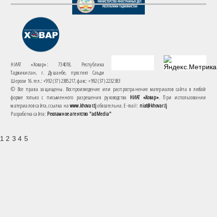
НИАТ «Ховар»: 734018, Республика
Таджикистан, г. Душанбе, проспект Саъди
Шерози 16. тел.: +992 (37) 2385217, факс: +992 (37) 2232383
© Все права защищены. Воспроизведение или распространение материалов сайта в любой
форме только с письменного разрешения руководства
НИАТ «Ховар»
. При использовании
материалов сайта, ссылка на
www.khovar.tj
обязательна. E-mail:
niat@khovar.tj
Разработка сайта:
Рекламное агентство "adMedia"
1 2 3 4 5