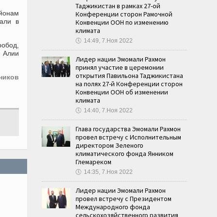
Таджикистан в рамках 27-ой
айонам
Конференции сторон Рамочной
али в
Конвенции ООН по изменению
климата
🕔
14:49, 7.Ноя 2022
робод,
д Алии
Лидер нации Эмомали Рахмон
принял участие в церемонии
открытия Павильона Таджикистана
ников
на полях 27-й Конференции сторон
Конвенции ООН об изменении
климата
🕔
14:40, 7.Ноя 2022
Глава государства Эмомали Рахмон
провел встречу с Исполнительным
директором Зеленого
климатического фонда Янником
Глемареком
🕔
14:35, 7.Ноя 2022
Лидер нации Эмомали Рахмон
провел встречу с Президентом
Международного фонда
сельскохозяйственного развития