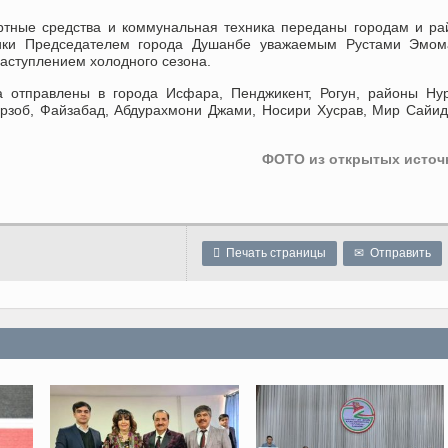
ртные средства и коммунальная техника переданы городам и р
ики Председателем города Душанбе уважаемым Рустами Эмом
наступлением холодного сезона.
а отправлены в города Исфара, Пенджикент, Рогун, районы Ну
арзоб, Файзабад, Абдурахмони Джами, Носири Хусрав, Мир Сайи
ФОТО из открытых источ

Печать страницы
✉
Отправить