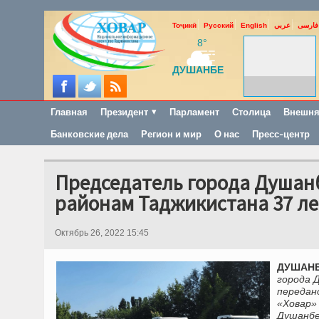
Тоҷикӣ
Русский
English
عربي
فارسی
8°
ДУШАНБЕ
Главная
Президент
Парламент
Столица
Внешня
Банковские дела
Регион и мир
О нас
Пресс-центр
Председатель города Душан
районам Таджикистана 37 ле
Октябрь 26, 2022 15:45
ДУШАНБ
города 
передан
«Ховар»
Душанбе