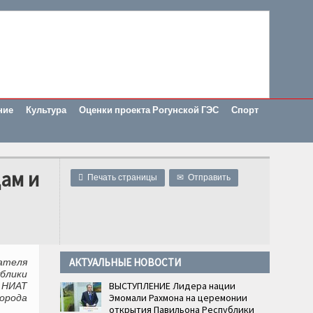
ние
Культура
Оценки проекта Рогунской ГЭС
Спорт
ам и

Печать страницы
✉
Отправить
АКТУАЛЬНЫЕ НОВОСТИ
ателя
блики
ВЫСТУПЛЕНИЕ Лидера нации
м НИАТ
Эмомали Рахмона на церемонии
орода
открытия Павильона Республики