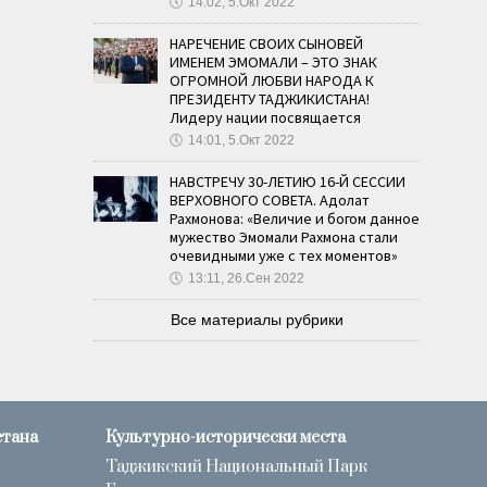
🕔
14:02, 5.Окт 2022
НАРЕЧЕНИЕ СВОИХ СЫНОВЕЙ
ИМЕНЕМ ЭМОМАЛИ – ЭТО ЗНАК
ОГРОМНОЙ ЛЮБВИ НАРОДА К
ПРЕЗИДЕНТУ ТАДЖИКИСТАНА!
Лидеру нации посвящается
🕔
14:01, 5.Окт 2022
НАВСТРЕЧУ 30-ЛЕТИЮ 16-Й СЕССИИ
ВЕРХОВНОГО СОВЕТА. Адолат
Рахмонова: «Величие и богом данное
мужество Эмомали Рахмона стали
очевидными уже с тех моментов»
🕔
13:11, 26.Сен 2022
Все материалы рубрики
стана
Культурно-исторически места
Таджикский Национальный Парк