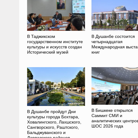
В Таджикском
В Душанбе состоится
государственном институте
четырнадцатая
культуры и искусств создан
Международная выста
Исторический музей
книг
В Бишкеке открылся
В Душанбе пройдут Дни
Саммит СМИ и
культуры города Бохтара,
аналитических центро
Ховалингского, Лахшского,
ШОС 2026 года
Сангворского, Раштского,
Бальджуванского и
Дарвазского районов