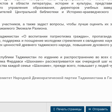
истов в области литературы, истории и культуры, представи
кого управления образования, директоров учебных завед
вителей Центральной библиотеки и Историко-краеведческого 
 участников, а также задаст вопросы, чтобы лучше оценить их 
важаемого Эмомали Рахмона.
аджикистан «О воспитании патриотизма граждан», пропаганда
и, поддержка и поощрение молодежи стремления к овладению нау
х ценностей древнего таджикского народа, повышение духовного 
еспублики Таджикистан по изданию и распространению во всех 
сима Фирдавси «Шахнаме» рассматривается как очередной шаг н
ства каждой семье «Шахнаме», прежде всего, повышает у людей ч
митет Народной Демократической партии Таджикистана в Ги

Печать страницы
✉
Отправить