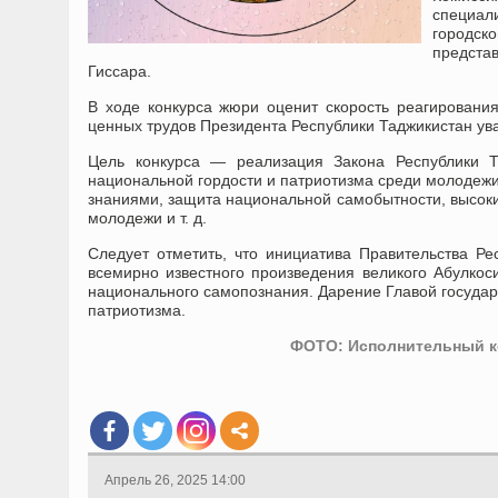
специал
городс
предста
Гиссара.
В ходе конкурса жюри оценит скорость реагирования
ценных трудов Президента Республики Таджикистан у
Цель конкурса — реализация Закона Республики Т
национальной гордости и патриотизма среди молодеж
знаниями, защита национальной самобытности, высоки
молодежи и т. д.
Следует отметить, что инициатива Правительства Р
всемирно известного произведения великого Абулко
национального самопознания. Дарение Главой государ
патриотизма.
ФОТО: Исполнительный ко
Апрель 26, 2025 14:00