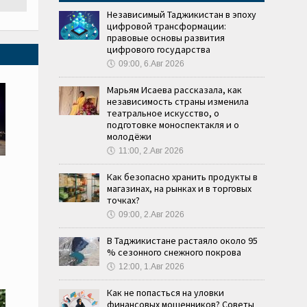
Независимый Таджикистан в эпоху
цифровой трансформации:
правовые основы развития
цифрового государства
🕔
09:00, 6.Авг 2026
Марьям Исаева рассказала, как
независимость страны изменила
театральное искусство, о
подготовке моноспектакля и о
молодёжи
🕔
11:00, 2.Авг 2026
Как безопасно хранить продукты в
магазинах, на рынках и в торговых
точках?
🕔
09:00, 2.Авг 2026
В Таджикистане растаяло около 95
% сезонного снежного покрова
🕔
12:00, 1.Авг 2026
Как не попасться на уловки
финансовых мошенников? Советы