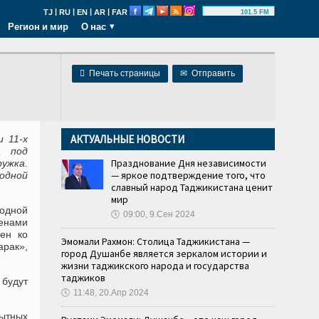
|
|
|
|
TJ
RU
EN
AR
FAR
101.5 FM
Регион и мир
О нас

Печать страницы
✉
Отправить
АКТУАЛЬНЫЕ НОВОСТИ
и 11-х
а под
Празднование Дня независимости
ужка.
— яркое подтверждение того, что
одной
славный народ Таджикистана ценит
мир
одной
🕔
09:00, 9.Сен 2024
енами
ен ко
Эмомали Рахмон: Столица Таджикистана —
рак»,
город Душанбе является зеркалом истории и
жизни таджикского народа и государства
таджиков
 будут
🕔
11:48, 20.Апр 2024
ытных