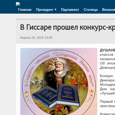
Главная
Президент
Парламент
Столица
Внешня
В Гиссаре прошел конкурс-к
Апрель 26, 2025 14:00
ДУШАНБЕ
классо
названи
Об это
Демокра
Конкурс
Демокра
Молодеж
Дню нац
«Лучший
Первый т
приглаше
Комисс