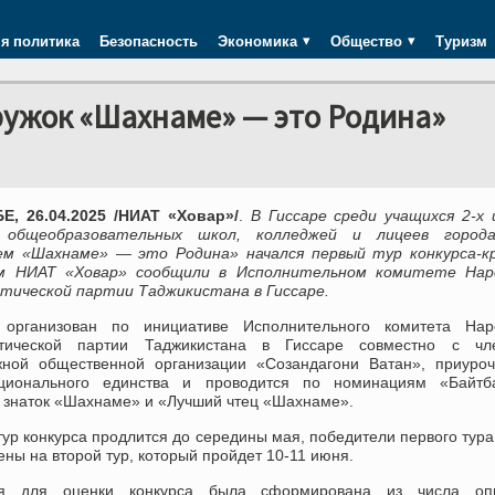
я политика
Безопасность
Экономика
Общество
Туризм
ружок «Шахнаме» — это Родина»
, 26.04.2025 /НИАТ «Ховар»/
.
В Гиссаре среди учащихся 2-х 
в общеобразовательных школ, колледжей и лицеев город
ем «Шахнаме» — это Родина» начался первый тур конкурса-кр
м НИАТ «Ховар» сообщили в Исполнительном комитете Нар
тической партии Таджикистана в Гиссаре.
 организован по инициативе Исполнительного комитета Нар
тической партии Таджикистана в Гиссаре совместно с чл
ной общественной организации «Созандагони Ватан», приуроч
ионального единства и проводится по номинациям «Байтба
 знаток «Шахнаме» и «Лучший чтец «Шахнаме».
ур конкурса продлится до середины мая, победители первого тура
ны на второй тур, который пройдет 10-11 июня.
ия для оценки конкурса была сформирована из числа оп