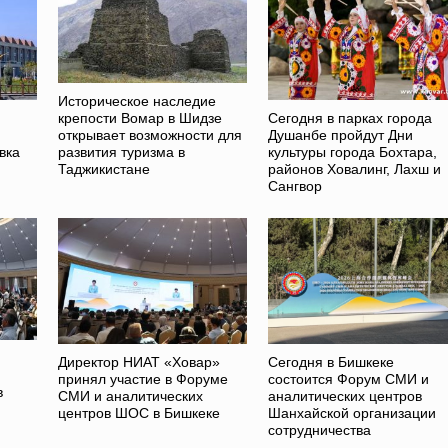
Историческое наследие
Сегодня в парках города
крепости Вомар в Шидзе
Душанбе пройдут Дни
открывает возможности для
вка
культуры города Бохтара,
развития туризма в
районов Ховалинг, Лахш и
Таджикистане
Сангвор
Директор НИАТ «Ховар»
Сегодня в Бишкеке
принял участие в Форуме
состоится Форум СМИ и
в
СМИ и аналитических
аналитических центров
центров ШОС в Бишкеке
Шанхайской организации
сотрудничества