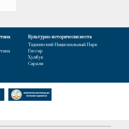
стана
Культурно-исторически места
Таджикский Национальный Парк
стана
Гиссар
Хулбук
Саразм