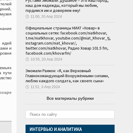
Рустами Эмомали: Душанбе – это наш город,
телей
наш дом надежды, который мы любим,
ений,
гордимся им и доверяем ему!
музея
🕔
11:00, 20.Апр 2024
Официальные страницы НИАТ «Ховар» в
знания
социальных сетях: facebook.com/niatkhovar,
t.me/niatkhovar, youtube.com/@niat_Khovar_tj,
instagram.com/niat_khovar/,
 идей
twitter.com/niatkhovar, Радио Ховар 101.5 fm,
ками и
facebook.com/khovarfm/
уровня
🕔
10:55, 20.Апр 2024
семьях
Эмомали Рахмон: «Я, как Верховный
а пути
Главнокомандующий Вооружёнными силами,
увство
люблю каждого солдата, как своего сына»
🕔
11:51, 3.Апр 2024
ссаре
Все материалы рубрики
ИНТЕРВЬЮ И АНАЛИТИКА