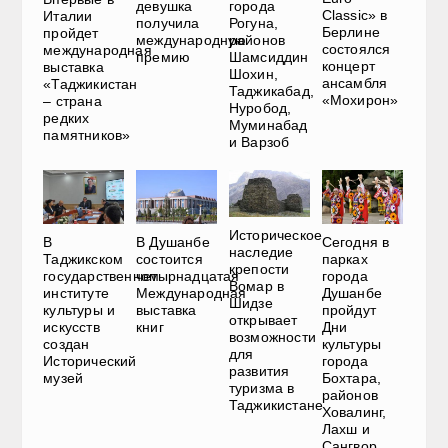
девушка
города
Classic» в
Италии
получила
Рогуна,
Берлине
пройдет
международную
районов
состоялся
международная
премию
Шамсиддин
концерт
выставка
Шохин,
ансамбля
«Таджикистан
Таджикабад,
«Мохирон»
– страна
Нуробод,
редких
Муминабад
памятников»
и Варзоб
Историческое
В
В Душанбе
Сегодня в
наследие
Таджикском
состоится
парках
крепости
государственном
четырнадцатая
города
Вомар в
институте
Международная
Душанбе
Шидзе
культуры и
выставка
пройдут
открывает
искусств
книг
Дни
возможности
создан
культуры
для
Исторический
города
развития
музей
Бохтара,
туризма в
районов
Таджикистане
Ховалинг,
Лахш и
Сангвор