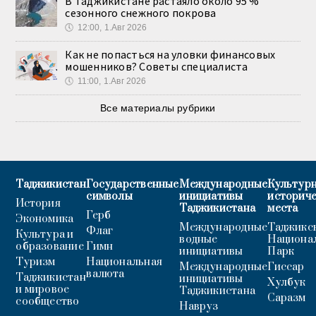
В Таджикистане растаяло около 95 %
сезонного снежного покрова
🕔
12:00, 1.Авг 2026
Как не попасться на уловки финансовых
мошенников? Советы специалиста
🕔
11:00, 1.Авг 2026
Все материалы рубрики
Таджикистан
Государственные
Международные
Культурн
символы
инициативы
историч
История
Таджикистана
места
Герб
Экономика
Международные
Таджикс
Флаг
Культура и
водные
Национа
образование
Гимн
инициативы
Парк
Туризм
Национальная
Международные
Гиссар
валюта
Таджикистан
инициативы
Хулбук
и мировое
Таджикистана
Саразм
сообщество
Навруз