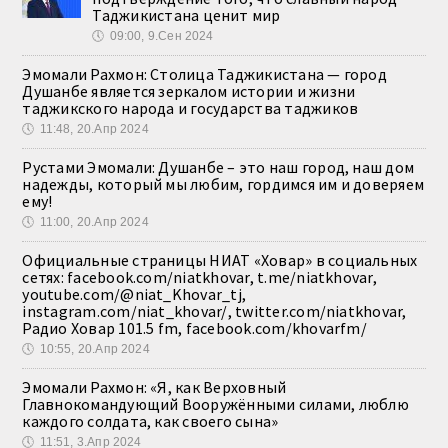
Таджикистана ценит мир
🕔
09:00, 9.Сен 2024
Эмомали Рахмон: Столица Таджикистана — город
Душанбе является зеркалом истории и жизни
таджикского народа и государства таджиков
🕔
11:48, 20.Апр 2024
Рустами Эмомали: Душанбе – это наш город, наш дом
надежды, который мы любим, гордимся им и доверяем
ему!
🕔
11:00, 20.Апр 2024
Официальные страницы НИАТ «Ховар» в социальных
сетях: facebook.com/niatkhovar, t.me/niatkhovar,
youtube.com/@niat_Khovar_tj,
instagram.com/niat_khovar/, twitter.com/niatkhovar,
Радио Ховар 101.5 fm, facebook.com/khovarfm/
🕔
10:55, 20.Апр 2024
Эмомали Рахмон: «Я, как Верховный
Главнокомандующий Вооружёнными силами, люблю
каждого солдата, как своего сына»
🕔
11:51, 3.Апр 2024