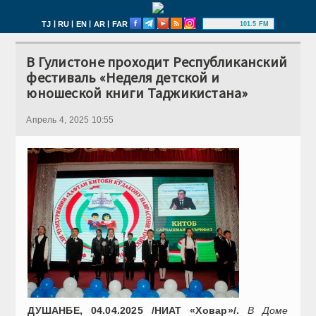
|
|
|
|
TJ
RU
EN
AR
FAR
101.5 FM
В Гулистоне проходит Республиканский
фестиваль «Неделя детской и
юношеской книги Таджикистана»
Апрель 4, 2025 10:55
ДУШАНБЕ, 04.04.2025 /НИАТ «Ховар»/.
В Доме