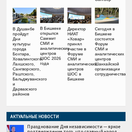
В Бишкеке
В Душанбе
Директор
Сегодня в
открылся
пройдут
НИАТ
Бишкеке
Саммит
Дни
«Ховар»
состоится
СМИ и
культуры
принял
Форум
аналитических
города
участие в
СМИ и
центров
Бохтара,
Форуме
аналитических
ШОС 2026
Ховалингского,
СМИ и
центров
года
Лахшского,
аналитических
Шанхайской
Сангворского,
центров
организации
Раштского,
ШОС в
сотрудничества
Бальджуванского
Бишкеке
и
Дарвазского
районов
АКТУАЛЬНЫЕ НОВОСТИ
Празднование Дня независимости — яркое
подтверждение того, что славный народ