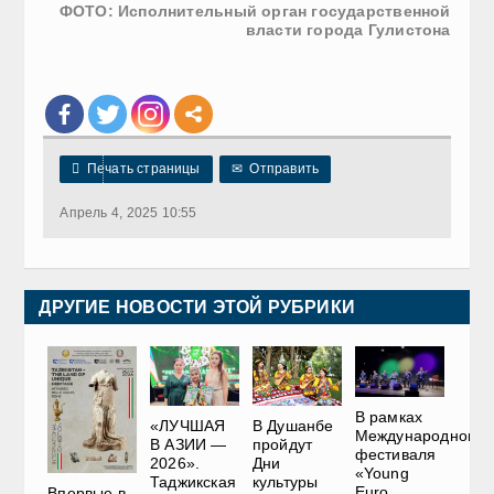
ФОТО: Исполнительный орган государственной
власти города Гулистона

Печать страницы
✉
Отправить
Апрель 4, 2025 10:55
ДРУГИЕ НОВОСТИ ЭТОЙ РУБРИКИ
В рамках
«ЛУЧШАЯ
В Душанбе
Международного
В АЗИИ —
пройдут
фестиваля
2026».
Дни
«Young
Таджикская
культуры
Euro
Впервые в