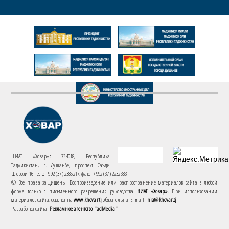
НИАТ «Ховар»: 734018, Республика
Таджикистан, г. Душанбе, проспект Саъди
Шерози 16. тел.: +992 (37) 2385217, факс: +992 (37) 2232383
© Все права защищены. Воспроизведение или распространение материалов сайта в любой
форме только с письменного разрешения руководства
НИАТ «Ховар»
. При использовании
материалов сайта, ссылка на
www.khovar.tj
обязательна. E-mail:
niat@khovar.tj
Разработка сайта:
Рекламное агентство "adMedia"