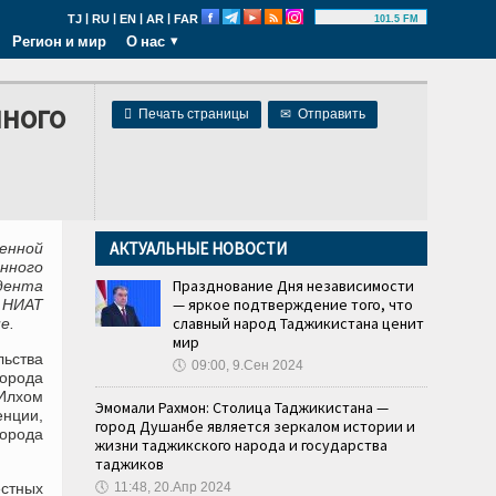
|
|
|
|
TJ
RU
EN
AR
FAR
101.5 FM
Регион и мир
О нас
нного

Печать страницы
✉
Отправить
АКТУАЛЬНЫЕ НОВОСТИ
венной
нного
Празднование Дня независимости
дента
— яркое подтверждение того, что
 НИАТ
славный народ Таджикистана ценит
е.
мир
ьства
🕔
09:00, 9.Сен 2024
города
Илхом
Эмомали Рахмон: Столица Таджикистана —
енции,
город Душанбе является зеркалом истории и
города
жизни таджикского народа и государства
таджиков
стных
🕔
11:48, 20.Апр 2024