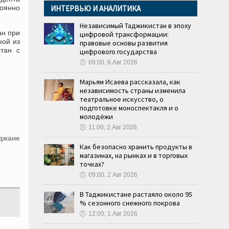
ИНТЕРВЬЮ И АНАЛИТИКА
тоянно
Независимый Таджикистан в эпоху
ан при
цифровой трансформации:
ной из
правовые основы развития
стан с
цифрового государства
🕔
09:00, 6.Авг 2026
Марьям Исаева рассказала, как
независимость страны изменила
театральное искусство, о
подготовке моноспектакля и о
молодёжи
🕔
11:00, 2.Авг 2026
джане
Как безопасно хранить продукты в
магазинах, на рынках и в торговых
точках?
🕔
09:00, 2.Авг 2026
В Таджикистане растаяло около 95
% сезонного снежного покрова
🕔
12:00, 1.Авг 2026