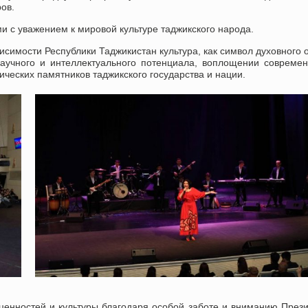
ов.
 с уважением к мировой культуре таджикского народа.
исимости Республики Таджикистан культура, как символ духовного 
аучного и интеллектуального потенциала, воплощении совреме
ических памятников таджикского государства и нации.
ценностей и культуры благодаря особой заботе и вниманию През