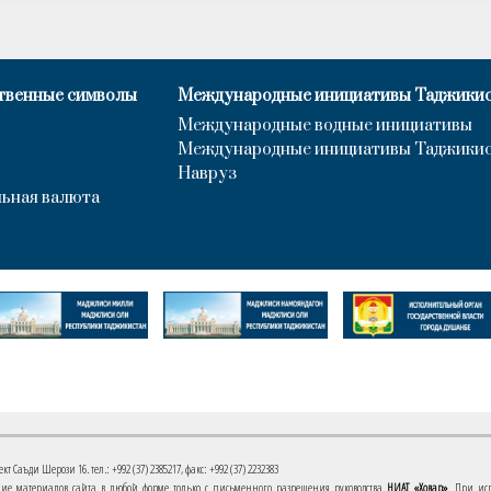
твенные символы
Международные инициативы Таджики
Международные водные инициативы
Международные инициативы Таджики
Навруз
ьная валюта
 Саъди Шерози 16. тел.: +992 (37) 2385217, факс: +992 (37) 2232383
е материалов сайта в любой форме только с письменного разрешения руководства
НИАТ «Ховар»
. При ис