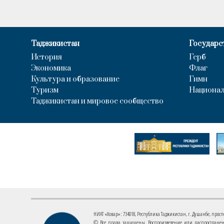
Таджикистан
Государс
История
Герб
Экономика
Флаг
Культура и образование
Гимн
Туризм
Национал
Таджикистан и мировое сообщество
НИАТ «Ховар»: 734018, Республика Таджикистан, г. Душанбе, проспект
© Все права защищены. Воспроизведение или распространени