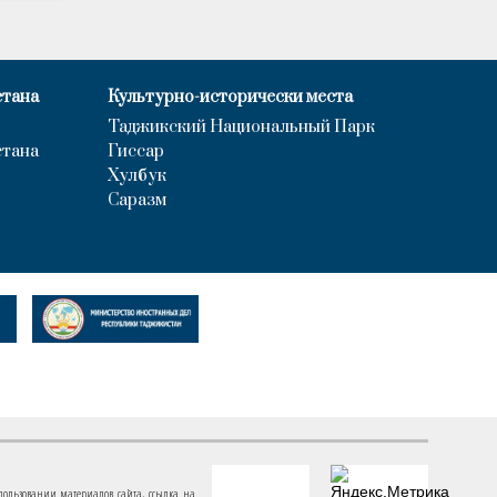
стана
Культурно-исторически места
Таджикский Национальный Парк
стана
Гиссар
Хулбук
Саразм
пользовании материалов сайта, ссылка на