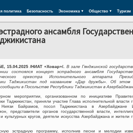
я политика
Безопасность
Экономика
Общество
Туризм
 эстрадного ансамбля Государстве
аджикистана
, 15.04.2025 /НИАТ «Ховар»/.
В зале Гянджинской государст
нии состоялся концерт эстрадного ансамбля Государстве
ического оркестра Исполнительного аппарата Прези
лики Таджикистан под названием «Дар дружбы».
Об этом
 сообщили в Посольстве Республики Таджикистан в Азербайджан
урном мероприятии, организованном по инициативе Правител
ики Таджикистан, приняли участие Глава исполнительной власти 
 Ниязи Байрамов, посол Таджикистана в Азербайджане 
мон, представители органов государственной власти, интеллиг
и культурных кругов, деятели искусства Азербайджана и жители 
есную эстрадную программу, исполнив песни и мелодии изве