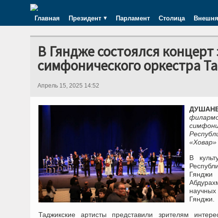
Главная
Президент
Парламент
Столица
Внешня
В Гяндже состоялся концерт
симфонического оркестра Т
Апрель 15, 2025 14:52
ДУШАНБЕ
филармо
симфон
Респуб
«Ховар»
В культ
Республ
Гянджи
Абдурах
научных 
Гянджи.
Таджикские артисты представили зрителям интер