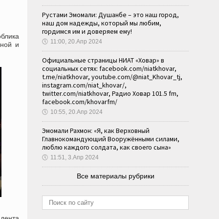
Рустами Эмомали: Душанбе – это наш город,
наш дом надежды, который мы любим,
гордимся им и доверяем ему!
облика
🕔
11:00, 20.Апр 2024
нной и
Официальные страницы НИАТ «Ховар» в
социальных сетях: facebook.com/niatkhovar,
t.me/niatkhovar, youtube.com/@niat_Khovar_tj,
instagram.com/niat_khovar/,
twitter.com/niatkhovar, Радио Ховар 101.5 fm,
facebook.com/khovarfm/
🕔
10:55, 20.Апр 2024
Эмомали Рахмон: «Я, как Верховный
Главнокомандующий Вооружёнными силами,
люблю каждого солдата, как своего сына»
🕔
11:51, 3.Апр 2024
Все материалы рубрики
идента