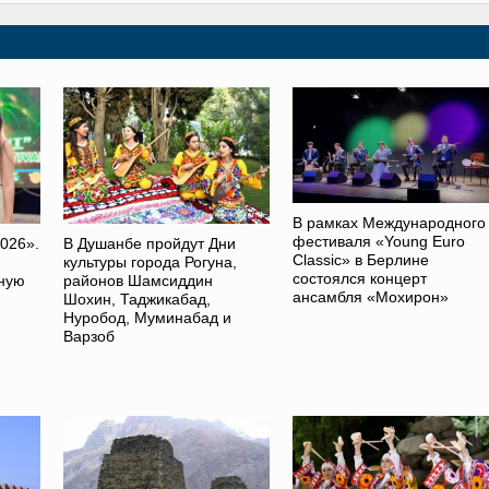
В рамках Международного
фестиваля «Young Euro
026».
В Душанбе пройдут Дни
Classic» в Берлине
культуры города Рогуна,
состоялся концерт
ную
районов Шамсиддин
ансамбля «Мохирон»
Шохин, Таджикабад,
Нуробод, Муминабад и
Варзоб