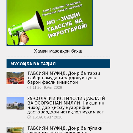
Ҳамаи маводҳои бахш
МУСОҲИБА ВА ТАҲЛИЛ
ТАВСИЯИ МУФИД. Доир ба тарзи
тайёр намудани зардолуи хушк
барои фасли зимистон
🕔
11:20, 9.Авг 2026
35-СОЛАГИИ ИСТИҚЛОЛИ ДАВЛАТӢ
ВА ОСОРХОНАИ МИЛЛӢ. Нақши ин
ниҳод дар ҳифзу муаррифии
дастовардҳои истиқлол муҳим аст
🕔
15:39, 8.Авг 2026
ТАВСИЯИ МУФИД. Доир ба пӯпаки
ҷуворимакка ва фоидаи он