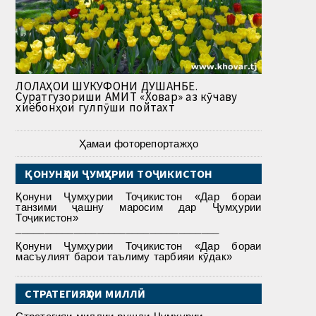
ЛОЛАҲОИ ШУКУФОНИ ДУШАНБЕ.
Суратгузориши АМИТ «Ховар» аз кӯчаву
хиёбонҳои гулпӯши пойтахт
Ҳамаи фоторепортажҳо
ҚОНУНҲОИ ҶУМҲУРИИ ТОҶИКИСТОН
Қонуни Ҷумҳурии Тоҷикистон «Дар бораи
танзими ҷашну маросим дар Ҷумҳурии
Тоҷикистон»
___________________________________
Қонуни Ҷумҳурии Тоҷикистон «Дар бораи
масъулият барои таълиму тарбияи кӯдак»
СТРАТЕГИЯҲОИ МИЛЛӢ