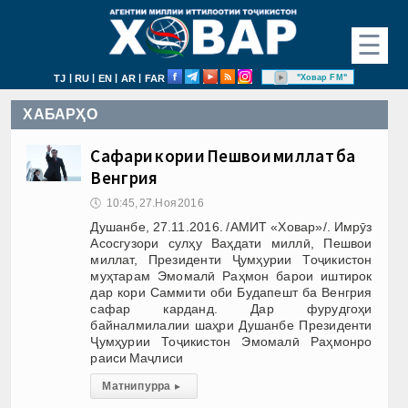
☰
|
|
|
|
"Ховар FM"
TJ
RU
EN
AR
FAR
ХАБАРҲО
Сафари кории Пешвои миллат ба
Венгрия
🕔
10:45, 27.Ноя 2016
Душанбе, 27.11.2016. /АМИТ «Ховар»/. Имрӯз
Асосгузори сулҳу Ваҳдати миллӣ, Пешвои
миллат, Президенти Ҷумҳурии Тоҷикистон
муҳтарам Эмомалӣ Раҳмон барои иштирок
дар кори Саммити оби Будапешт ба Венгрия
сафар карданд. Дар фурудгоҳи
байналмилалии шаҳри Душанбе Президенти
Ҷумҳурии Тоҷикистон Эмомалӣ Раҳмонро
раиси Маҷлиси
Матни пурра
▸