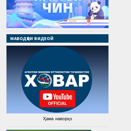
МАВОДҲОИ ВИДЕОӢ
Ҳама наворҳо