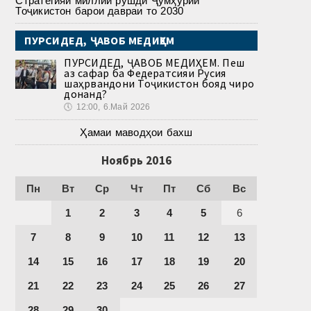
Стратегияи миллии рушди Ҷумҳурии
Тоҷикистон барои давраи то 2030
ПУРСИДЕД, ҶАВОБ МЕДИҲЕМ
ПУРСИДЕД, ҶАВОБ МЕДИҲЕМ. Пеш
аз сафар ба Федератсияи Русия
шаҳрвандони Тоҷикистон бояд чиро
донанд?
🕔
12:00, 6.Май 2026
Ҳамаи маводҳои бахш
Ноябрь 2016
Пн
Вт
Ср
Чт
Пт
Сб
Вс
1
2
3
4
5
6
7
8
9
10
11
12
13
14
15
16
17
18
19
20
21
22
23
24
25
26
27
28
29
30