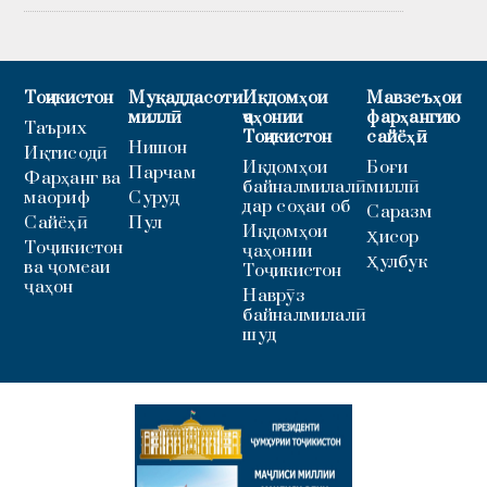
Тоҷикистон
Муқаддасоти
Иқдомҳои
Мавзеъҳои
миллӣ
ҷаҳонии
фарҳангию
Таърих
Тоҷикистон
сайёҳӣ
Нишон
Иқтисодӣ
Иқдомҳои
Боғи
Парчам
Фарҳанг ва
байналмилалӣ
миллӣ
маориф
Суруд
дар соҳаи об
Саразм
Сайёҳӣ
Пул
Иқдомҳои
Ҳисор
Тоҷикистон
ҷаҳонии
Ҳулбук
ва ҷомеаи
Тоҷикистон
ҷаҳон
Наврӯз
байналмилалӣ
шуд