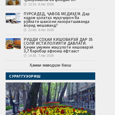
🕔
13:33, 8.Авг 2026
ПУРСИДЕД, ҶАВОБ МЕДИҲЕМ. Дар
кадом ҳолатҳо муҳоҷирон ба
рӯйхати шахсони назоратшаванда
ворид мешаванд?
🕔
12:00, 8.Авг 2026
РУШДИ СОҲАИ КИШОВАРЗӢ ДАР 35
СОЛИ ИСТИҚЛОЛИЯТИ ДАВЛАТӢ.
Ҳаҷми умумии маҳсулоти кишоварзӣ
3,7 баробар афзоиш ёфтааст
🕔
14:30, 7.Авг 2026
Ҳамаи маводҳои бахш
СУРАТГУЗОРИШ