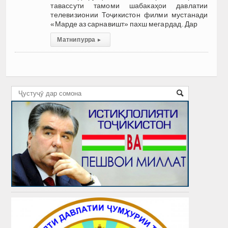
тавассути тамоми шабакаҳои давлатии
телевизионии Тоҷикистон филми мустанади
«Марде аз сарнавишт» пахш мегардад. Дар
Матни пурра
▸