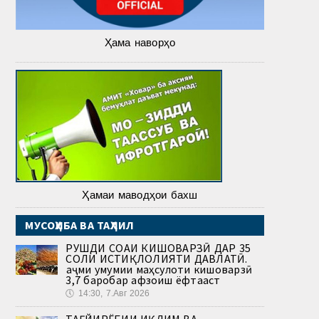
Ҳама наворҳо
Ҳамаи маводҳои бахш
МУСОҲИБА ВА ТАҲЛИЛ
РУШДИ СОҲАИ КИШОВАРЗӢ ДАР 35
СОЛИ ИСТИҚЛОЛИЯТИ ДАВЛАТӢ.
Ҳаҷми умумии маҳсулоти кишоварзӣ
3,7 баробар афзоиш ёфтааст
🕔
14:30, 7.Авг 2026
ТАҒЙИРЁБИИ ИҚЛИМ ВА