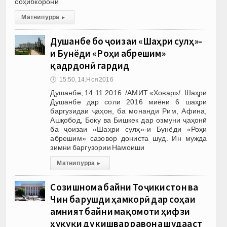
соҳибкорони
Матни пурра
▸
Душанбе бо ҷоизаи «Шаҳри сулҳ»-
и Бунёди «Роҳи абрешим»
қадрдонӣ гардид
🕔
15:50, 14.Ноя 2016
Душанбе, 14.11.2016. /АМИТ «Ховар»/. Шаҳри
Душанбе дар соли 2016 миёни 6 шаҳри
баргузидаи ҷаҳон, ба монанди Рим, Афина,
Ашқобод, Боку ва Бишкек дар озмуни ҷаҳонӣ
ба ҷоизаи «Шаҳри сулҳ»-и Бунёди «Роҳи
абрешим» сазовор дониста шуд. Ин мужда
зимни баргузории Намоиши
Матни пурра
▸
Созишнома байни Тоҷикистон ва
Чин ба рушди ҳамкорӣ дар соҳаи
амният байни мақомоти ҳифзи
ҳуқуқи ду кишвар равона шудааст