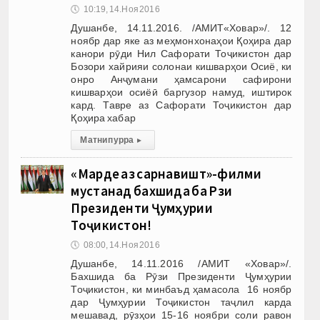
🕔
10:19, 14.Ноя 2016
Душанбе, 14.11.2016. /АМИТ«Ховар»/. 12
ноябр дар яке аз меҳмонхонаҳои Қоҳира дар
канори рӯди Нил Сафорати Тоҷикистон дар
Бозори хайрияи солонаи кишварҳои Осиё, ки
онро Анҷумани ҳамсарони сафирони
кишварҳои осиёӣ баргузор намуд, иштирок
кард. Тавре аз Сафорати Тоҷикистон дар
Қоҳира хабар
Матни пурра
▸
«Марде аз сарнавишт»-филми
мустанад бахшида ба Рӯзи
Президенти Ҷумҳурии
Тоҷикистон!
🕔
08:00, 14.Ноя 2016
Душанбе, 14.11.2016 /АМИТ «Ховар»/.
Бахшида ба Рӯзи Президенти Ҷумҳурии
Тоҷикистон, ки минбаъд ҳамасола 16 ноябр
дар Ҷумҳурии Тоҷикистон таҷлил карда
мешавад, рӯзҳои 15-16 ноябри соли равон