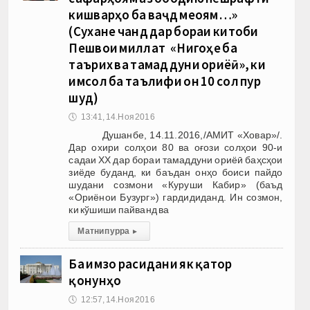
кишварҳо ба ваҷд меоям…»
(Сухане чанд дар бораи китоби
Пешвои миллат «Нигоҳе ба
таърих ва тамаддуни ориёӣ», ки
имсол ба таълифи он 10 сол пур
шуд)
🕔
13:41, 14.Ноя 2016
Душанбе, 14.11.2016,/АМИТ «Ховар»/.
Дар охири солҳои 80 ва оғози солҳои 90-и
садаи ХХ дар бораи тамаддуни ориёӣ баҳсҳои
зиёде буданд, ки баъдан онҳо боиси пайдо
шудани созмони «Куруши Кабир» (баъд
«Ориёнои Бузург») гардидиданд. Ин созмон,
ки кўшиши пайванд ва
Матни пурра
▸
Ба имзо расидани як қатор
қонунҳо
🕔
12:57, 14.Ноя 2016