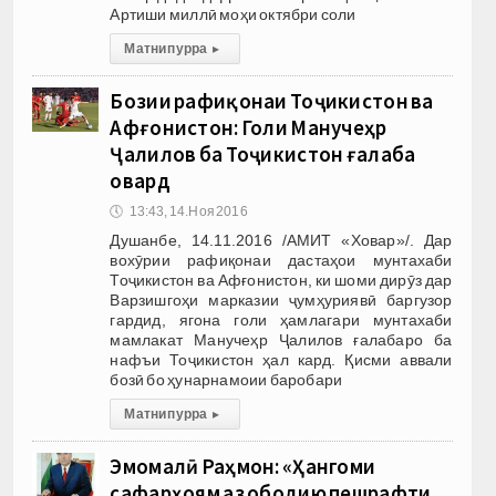
Артиши миллӣ моҳи октябри соли
Матни пурра
▸
Бозии рафиқонаи Тоҷикистон ва
Афғонистон: Голи Манучеҳр
Ҷалилов ба Тоҷикистон ғалаба
овард
🕔
13:43, 14.Ноя 2016
Душанбе, 14.11.2016 /АМИТ «Ховар»/. Дар
вохӯрии рафиқонаи дастаҳои мунтахаби
Тоҷикистон ва Афғонистон, ки шоми дирӯз дар
Варзишгоҳи марказии ҷумҳуриявӣ баргузор
гардид, ягона голи ҳамлагари мунтахаби
мамлакат Манучеҳр Ҷалилов ғалабаро ба
нафъи Тоҷикистон ҳал кард. Қисми аввали
бозӣ бо ҳунарнамоии баробари
Матни пурра
▸
Эмомалӣ Раҳмон: «Ҳангоми
сафарҳоям аз ободию пешрафти