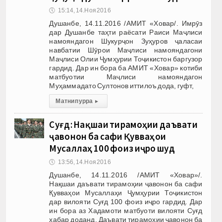
🕔
15:14, 14.Ноя 2016
Душанбе, 14.11.2016 /АМИТ «Ховар/. Имрӯз
дар Душанбе таҳти раёсати Раиси Маҷлиси
намояндагон Шукурҷон Зуҳуров ҷаласаи
навбатии Шӯрои Маҷлиси намояндагони
Маҷлиси Олии Ҷумҳурии Тоҷикистон баргузор
гардид. Дар ин бора ба АМИТ «Ховар» котиби
матбуотии Маҷлиси намояндагон
Муҳаммадато Султонов иттилоъ дода, гуфт,
Матни пурра
▸
Суғд: Нақшаи тирамоҳии даъвати
ҷавонон ба сафи Қувваҳои
Мусаллаҳ 100 фоиз иҷро шуд
🕔
13:56, 14.Ноя 2016
Душанбе, 14.11.2016 /АМИТ «Ховар»/.
Нақшаи даъвати тирамоҳии ҷавонон ба сафи
Қувваҳои Мусаллаҳи Ҷумҳурии Тоҷикистон
дар вилояти Суғд 100 фоиз иҷро гардид. Дар
ин бора аз Хадамоти матбуоти вилояти Суғд
хабар доданд. Даъвати тирамоҳии ҷавонон ба