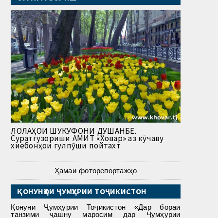
ЛОЛАҲОИ ШУКУФОНИ ДУШАНБЕ.
Суратгузориши АМИТ «Ховар» аз кӯчаву
хиёбонҳои гулпӯши пойтахт
Ҳамаи фоторепортажҳо
ҚОНУНҲОИ ҶУМҲУРИИ ТОҶИКИСТОН
Қонуни Ҷумҳурии Тоҷикистон «Дар бораи
танзими ҷашну маросим дар Ҷумҳурии