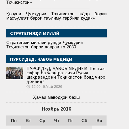
Тоҷикистон»
___________________________________
Қонуни Ҷумҳурии Тоҷикистон «Дар бораи
масъулият барои таълиму тарбияи кӯдак»
СТРАТЕГИЯҲОИ МИЛЛӢ
Стратегияи миллии рушди Ҷумҳурии
Тоҷикистон барои давраи то 2030
ПУРСИДЕД, ҶАВОБ МЕДИҲЕМ
ПУРСИДЕД, ҶАВОБ МЕДИҲЕМ. Пеш аз
сафар ба Федератсияи Русия
шаҳрвандони Тоҷикистон бояд чиро
донанд?
🕔
12:00, 6.Май 2026
Ҳамаи маводҳои бахш
Ноябрь 2016
Пн
Вт
Ср
Чт
Пт
Сб
Вс