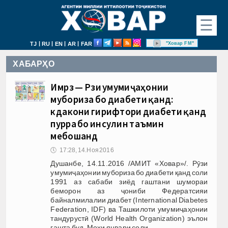
☰
|
|
|
|
"Ховар FM"
TJ
RU
EN
AR
FAR
ХАБАРҲО
Имрӯз — Рӯзи умумиҷаҳонии
мубориза бо диабети қанд:
кӯдакони гирифтори диабети қанд
пурра бо инсулин таъмин
мебошанд
🕔
17:28, 14.Ноя 2016
Душанбе, 14.11.2016 /АМИТ «Ховар»/. Рӯзи
умумиҷаҳонии мубориза бо диабети қанд соли
1991 аз сабаби зиёд гаштани шумораи
беморон аз ҷониби Федератсияи
байналмилалии диабет (International Diabetes
Federation, IDF) ва Ташкилоти умумиҷаҳонии
тандурустӣ (World Health Organization) эълон
гашта буд. Моҳи январи соли