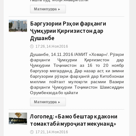
Матни пурра
▸
Баргузории Рӯзҳои фарҳанги
Ҷумҳурии Қирғизистон дар
Душанбе
🕔
17:26, 14.Ноя 2016
Душанбе, 14.11.2016 /АМИТ «Ховар»/. Рӯзҳои
фарҳанги Ҷумҳурии Қирғизистон дар
Ҷумҳурии Тоҷикистон аз 16 то 20 ноябр
баргузор мегарданд. Дар назар аст, ки зимни
баргузории рӯзҳои фарҳангӣ дар Китобхонаи
миллии пойтахт мулоқоти расмии Вазири
фарҳанги Ҷумҳурии Тоҷикистон Шамсиддин
Орумбекзода бо ҳайати
Матни пурра
▸
Логопед: «Ба мо бештар кӯдакони
томактабӣ муроҷиат мекунанд»
🕔
17:21, 14.Ноя 2016