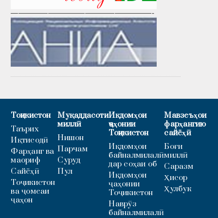
———————————————————-
Тоҷикистон
Муқаддасоти
Иқдомҳои
Мавзеъҳои
миллӣ
ҷаҳонии
фарҳангию
Таърих
Тоҷикистон
сайёҳӣ
Нишон
Иқтисодӣ
Иқдомҳои
Боғи
Парчам
Фарҳанг ва
байналмилалӣ
миллӣ
маориф
Суруд
дар соҳаи об
Саразм
Сайёҳӣ
Пул
Иқдомҳои
Ҳисор
Тоҷикистон
ҷаҳонии
Ҳулбук
ва ҷомеаи
Тоҷикистон
ҷаҳон
Наврӯз
байналмилалӣ