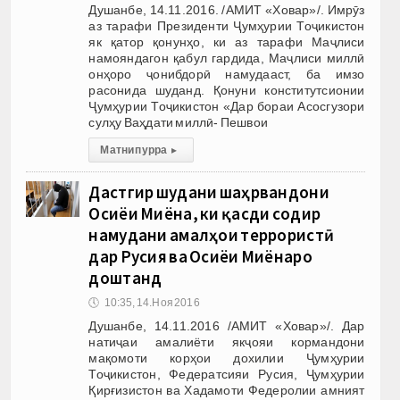
Душанбе, 14.11.2016. /АМИТ «Ховар»/. Имрӯз
аз тарафи Президенти Ҷумҳурии Тоҷикистон
як қатор қонунҳо, ки аз тарафи Маҷлиси
намояндагон қабул гардида, Маҷлиси миллӣ
онҳоро ҷонибдорӣ намудааст, ба имзо
расонида шуданд. Қонуни конститутсионии
Ҷумҳурии Тоҷикистон «Дар бораи Асосгузори
сулҳу Ваҳдати миллӣ- Пешвои
Матни пурра
▸
Дастгир шудани шаҳрвандони
Осиёи Миёна, ки қасди содир
намудани амалҳои террористӣ
дар Русия ва Осиёи Миёнаро
доштанд
🕔
10:35, 14.Ноя 2016
Душанбе, 14.11.2016 /АМИТ «Ховар»/. Дар
натиҷаи амалиёти якҷояи кормандони
мақомоти корҳои дохилии Ҷумҳурии
Тоҷикистон, Федератсияи Русия, Ҷумҳурии
Қирғизистон ва Хадамоти Федеролии амният