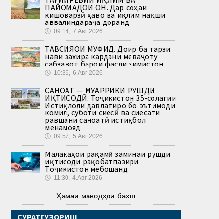
ПАЙОМАДҲОИ ОН. Дар соҳаи
кишоварзӣ ҳаво ва иқлим нақши
аввалиндараҷа доранд
🕔
09:14, 7.Авг 2026
ТАВСИЯҲОИ МУФИД. Доир ба тарзи
нави захира кардани меваҷоту
сабзавот барои фасли зимистон
🕔
10:36, 6.Авг 2026
САНОАТ — МУҲАРРИКИ РУШДИ
ИҚТИСОДӢ. Тоҷикистон 35-солагии
Истиқлоли давлатиро бо эътимоди
комил, суботи сиёсӣ ва сиёсати
равшани саноатӣ истиқбол
менамояд
🕔
09:57, 5.Авг 2026
Малакаҳои рақамӣ заминаи рушди
иқтисоди рақобатпазири
Тоҷикистон мебошанд
🕔
11:30, 4.Авг 2026
Ҳамаи маводҳои бахш
СУРАТГУЗОРИШ