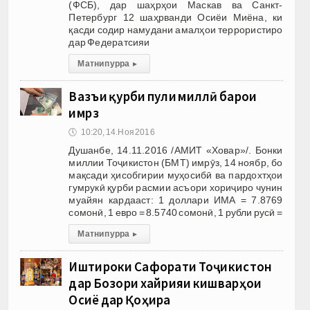
(ФСБ), дар шаҳрҳои Маскав ва Санкт-
Петербург 12 шаҳрванди Осиёи Миёна, ки
қасди содир намудани амалҳои террористиро
дар Федератсияи
Матни пурра
▸
Вазъи қурби пули миллӣ барои
имрӯз
🕔
10:20, 14.Ноя 2016
Душанбе, 14.11.2016 /АМИТ «Ховар»/. Бонки
миллии Тоҷикистон (БМТ) имрӯз, 14 ноябр, бо
мақсади ҳисобгирии муҳосибӣ ва пардохтҳои
гумрукӣ қурби расмии асъори хориҷиро чунин
муайян кардааст: 1 доллари ИМА = 7.8769
сомонӣ, 1 евро = 8.5740 сомонӣ, 1 рубли русӣ =
Матни пурра
▸
Иштироки Сафорати Тоҷикистон
дар Бозори хайрияи кишварҳои
Осиё дар Қоҳира