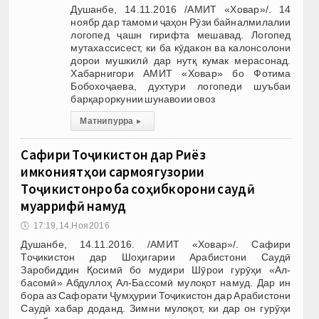
Душанбе, 14.11.2016 /АМИТ «Ховар»/. 14
ноябр дар тамоми ҷаҳон Рӯзи байналмилалии
логопед ҷашн гирифта мешавад. Логопед
мутахассисест, ки ба кӯдакон ва калонсолони
дорои мушкилӣ дар нутқ кумак мерасонад.
Хабарнигори АМИТ «Ховар» бо Фотима
Бобохоҷаева, духтури логопеди шуъбаи
барқароркунии шунавоии овоз
Матни пурра
▸
Сафири Тоҷикистон дар Риёз
имкониятҳои сармоягузории
Тоҷикистонро ба соҳибкорони саудӣ
муаррифӣ намуд
🕔
17:19, 14.Ноя 2016
Душанбе, 14.11.2016. /АМИТ «Ховар»/. Сафири
Тоҷикистон дар Шоҳигарии Арабистони Саудӣ
Заробиддин Қосимӣ бо мудири Шӯрои гурӯҳи «Ал-
басомӣ» Абдуллоҳ Ал-Бассомӣ мулоқот намуд. Дар ин
бора аз Сафорати Ҷумҳурии Тоҷикистон дар Арабистони
Саудӣ хабар доданд. Зимни мулоқот, ки дар он гурӯҳи