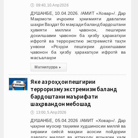
🕔
09:40, 10.Апр 2026
ДУШАНБЕ, 10.04.2026. /АМИТ «Ховар»/. Дар
Мақомоти иҷроияи ҳокимияти давлатии
шаҳри Ваҳдат бо мақсади баланд бардоштани
ҳувияти миллии ҷавонон, пешгирии
дохилшавии ҷавонон ба ҳизбу ҳаракатҳои
ифротӣ ва террористию экстремистӣ таҳти
унвони «Роҳҳои пешгирии дохилшавии
ҷавонон ба ҳизбу ҳаракатҳои ифротӣ ва
масъалаҳои
Матни пурра
▸
Яке аз роҳҳои пешгирии
терроризму экстремизм баланд
бардоштани маърифати
шаҳрвандон мебошад
🕔
13:00, 5.Апр 2026
ДУШАНБЕ, 05.04.2026 /АМИТ «Ховар»/. Дар
ҷаҳони муосир таҳкими худшиносии миллӣ ва
зиракии сиёсӣ маҳаки асосии пойдории
давлату миллат ва иттиҳоду ягонагии халқ