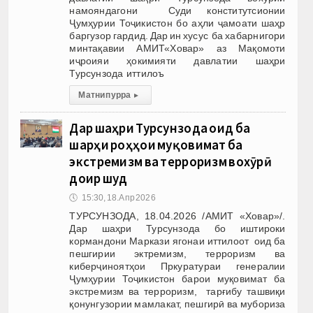
намояндагони Суди конститутсионии
Ҷумҳурии Тоҷикистон бо аҳли ҷамоати шаҳр
баргузор гардид. Дар ин хусус ба хабарнигори
минтақавии АМИТ«Ховар» аз Мақомоти
иҷроияи ҳокимияти давлатии шаҳри
Турсунзода иттилоъ
Матни пурра
▸
Дар шаҳри Турсунзода оид ба
шарҳи роҳҳои муқовимат ба
экстремизм ва терроризм вохӯрӣ
доир шуд
🕔
15:30, 18.Апр 2026
ТУРСУНЗОДА, 18.04.2026 /АМИТ «Ховар»/.
Дар шаҳри Турсунзода бо иштироки
кормандони Маркази ягонаи иттилоот оид ба
пешгирии эктремизм, терроризм ва
киберҷиноятҳои Пркуратураи генералии
Ҷумҳурии Тоҷикистон барои муқовимат ба
экстремизм ва терроризм, тарғибу ташвиқи
қонунгузории мамлакат, пешгирӣ ва мубориза