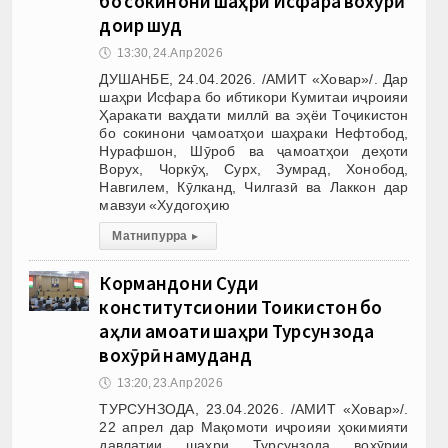
бо сокинони шаҳри Исфара вохӯрӣ
доир шуд
🕔
13:30, 24.Апр 2026
ДУШАНБЕ, 24.04.2026. /АМИТ «Ховар»/. Дар
шаҳри Исфара бо ибтикори Кумитаи иҷроияи
Ҳаракати ваҳдати миллӣ ва эҳёи Тоҷикистон
бо сокинони ҷамоатҳои шаҳраки Нефтобод,
Нурафшон, Шӯроб ва ҷамоатҳои деҳоти
Ворух, Чоркӯҳ, Сурх, Зумрад, Хонобод,
Навгилем, Кӯлканд, Чилгазӣ ва Лаккон дар
мавзуи «Худогоҳию
Матни пурра
▸
Кормандони Суди
конститутсионии Тоҷикистон бо
аҳли ҷамоати шаҳри Турсунзода
вохӯрӣ намуданд
🕔
13:20, 23.Апр 2026
ТУРСУНЗОДА, 23.04.2026. /АМИТ «Ховар»/.
22 апрел дар Мақомоти иҷроияи ҳокимияти
давлатии шаҳри Турсунзода вохӯрии