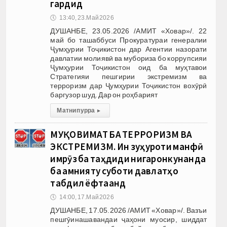
гардид
🕔
13:40, 23.Май 2026
ДУШАНБЕ, 23.05.2026 /АМИТ «Ховар»/. 22
май бо ташаббуси Прокуратураи генералии
Ҷумҳурии Тоҷикистон дар Агентии назорати
давлатии молиявӣ ва мубориза бо коррупсияи
Ҷумҳурии Тоҷикистон оид ба муҳтавои
Стратегияи пешгирии экстремизм ва
терроризм дар Ҷумҳурии Тоҷикистон вохӯрӣ
баргузор шуд. Дар он роҳбарият
Матни пурра
▸
МУҚОВИМАТ БА ТЕРРОРИЗМ ВА
ЭКСТРЕМИЗМ. Ин зуҳуроти манфӣ
имрӯз ба таҳдиди нигаронкунанда
ба амнияту суботи давлатҳо
табдил ёфтаанд
🕔
14:00, 17.Май 2026
ДУШАНБЕ, 17.05.2026 /АМИТ «Ховар»/. Вазъи
пешгӯинашавандаи ҷаҳони муосир, шиддат