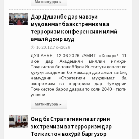
Матни пурра
▸
Дар Душанбе дар мавзуи
муқовимат ба экстремизм ва
терроризм конференсияи илмӣ-
амалӣ доир шуд
🕔
10:20, 12.Июн 2026
ДУШАНБЕ, 12.06.2026 /АМИТ «Ховар»/. 11
июн дар Академияи миллии илмҳои
Тоҷикистон бо ташаббуси Институти давлат ва
ҳуқуқи академия бо мақсади дар амал татбиқ
намудани «Стратегияи муқовимат ба
экстремизм ва терроризм дар Ҷумҳурии
Тоҷикистон барои давраи то соли 2040» таҳти
унвони
Матни пурра
▸
Оид ба Стратегияи пешгирии
экстремизм ва терроризм дар
Тоҷикистон вохӯрӣ баргузор