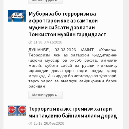
Мубориза бо терроризм ва
ифротгароӣ яке аз самтҳои
муҳими сиёсати давлатии
Тоҷикистон муайян гардидааст
🕔
11:38, 3.Мар 2026
ДУШАНБЕ, 03.03.2026 /АМИТ «Ховар»/.
Терроризм яке аз хатарҳои ҷиддитарини
ҷаҳони муосир ба ҳисоб рафта, амнияти
миллӣ, суботи сиёсӣ ва рушди иҷтимоиву
иқтисодии давлатҳоро таҳти таҳдид қарор
медиҳад. Ин кирдор бо истифода аз зӯроварӣ,
тарсу ҳарос ва амалҳои ғайриқонунӣ барои
расидан
Матни пурра
▸
Терроризм ва экстремизм хатари
минтақавию байналмилалӣ дорад
🕔
15:18, 26.Фев 2026