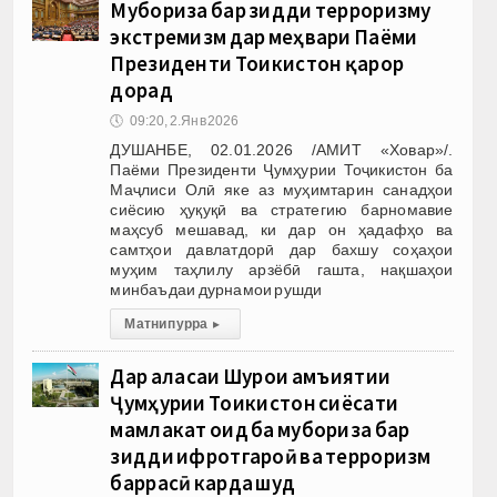
Мубориза бар зидди терроризму
экстремизм дар меҳвари Паёми
Президенти Тоҷикистон қарор
дорад
🕔
09:20, 2.Янв 2026
ДУШАНБЕ, 02.01.2026 /АМИТ «Ховар»/.
Паёми Президенти Ҷумҳурии Тоҷикистон ба
Маҷлиси Олӣ яке аз муҳимтарин санадҳои
сиёсию ҳуқуқӣ ва стратегию барномавие
маҳсуб мешавад, ки дар он ҳадафҳо ва
самтҳои давлатдорӣ дар бахшу соҳаҳои
муҳим таҳлилу арзёбӣ гашта, нақшаҳои
минбаъдаи дурнамои рушди
Матни пурра
▸
Дар ҷаласаи Шурои ҷамъиятии
Ҷумҳурии Тоҷикистон сиёсати
мамлакат оид ба мубориза бар
зидди ифротгароӣ ва терроризм
баррасӣ карда шуд