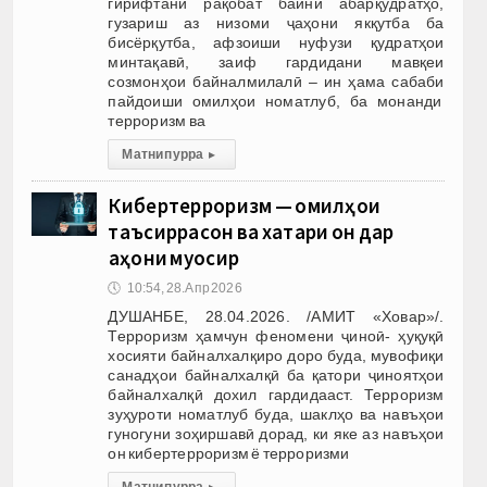
гирифтани рақобат байни абарқудратҳо,
гузариш аз низоми ҷаҳони якқутба ба
бисёрқутба, афзоиши нуфузи қудратҳои
минтақавӣ, заиф гардидани мавқеи
созмонҳои байналмилалӣ – ин ҳама сабаби
пайдоиши омилҳои номатлуб, ба монанди
терроризм ва
Матни пурра
▸
Кибертерроризм — омилҳои
таъсиррасон ва хатари он дар
ҷаҳони муосир
🕔
10:54, 28.Апр 2026
ДУШАНБЕ, 28.04.2026. /АМИТ «Ховар»/.
Терроризм ҳамчун феномени ҷиноӣ- ҳуқуқӣ
хосияти байналхалқиро доро буда, мувофиқи
санадҳои байналхалқӣ ба қатори ҷиноятҳои
байналхалқӣ дохил гардидааст. Терроризм
зуҳуроти номатлуб буда, шаклҳо ва навъҳои
гуногуни зоҳиршавӣ дорад, ки яке аз навъҳои
он кибертерроризм ё терроризми
Матни пурра
▸