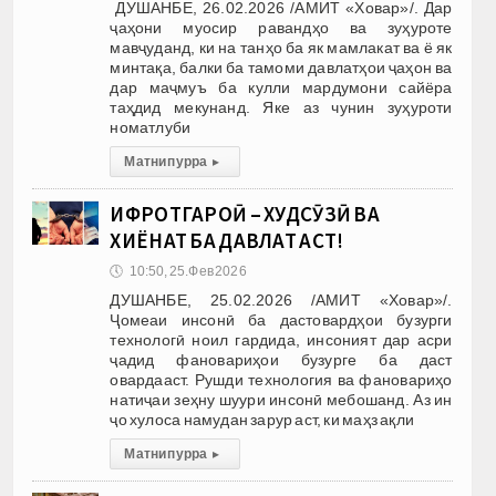
ДУШАНБЕ, 26.02.2026 /АМИТ «Ховар»/. Дар
ҷаҳони муосир равандҳо ва зуҳуроте
мавҷуданд, ки на танҳо ба як мамлакат ва ё як
минтақа, балки ба тамоми давлатҳои ҷаҳон ва
дар маҷмуъ ба кулли мардумони сайёра
таҳдид мекунанд. Яке аз чунин зуҳуроти
номатлуби
Матни пурра
▸
ИФРОТГАРОӢ – ХУДСӮЗӢ ВА
ХИЁНАТ БА ДАВЛАТ АСТ!
🕔
10:50, 25.Фев 2026
ДУШАНБЕ, 25.02.2026 /АМИТ «Ховар»/.
Ҷомеаи инсонӣ ба дастовардҳои бузурги
технологӣ ноил гардида, инсоният дар асри
ҷадид фановариҳои бузурге ба даст
овардааст. Рушди технология ва фановариҳо
натиҷаи зеҳну шуури инсонӣ мебошанд. Аз ин
ҷо хулоса намудан зарур аст, ки маҳз ақли
Матни пурра
▸