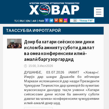
☰
|
|
|
|
"Ховар FM"
TJ
RU
EN
AR
FAR
ТААССУБ ВА ИФРОТГАРОӢ
Доир ба хатари сиёсисозии дини
ислом ба амнияту суботи давлат
ва ҷомеа конференсияи илмӣ-
амалӣ баргузор гардид
🕔
15:00, 3.Июл 2026
ДУШАНБЕ, 03.07.2026 /АМИТ «Ховар»/.
Имрӯз дар шаҳри Душанбе бо ибтикори
Маркази исломшиносӣ дар назди Президенти
Ҷумҳурии Тоҷикистон дар ҳамкорӣ бо кумитаю
муассисаҳои дахлдор таҳти унвони «Хатари
сиёсисозии дини ислом ба амнияту суботи
давлат ва ҷомеа» конференсияи ҷумҳуриявии
илмӣ-амалӣ доир шуд.