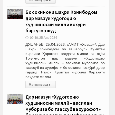
Бо сокинони шаҳри Конибодом
дар мавзуи худогоҳию
худшиносии миллӣ вохӯрӣ
баргузор шуд
🕔
09:40, 25.Апр 2026
ДУШАНБЕ, 25.04.2026. /АМИТ «Ховар»/. Дар
шаҳри Конибодом бо ташаббуси Кумитаи
иҷроияи Ҳаракати ваҳдати миллӣ ва эҳёи
Тоҷикистон дар мавзуи «Худогоҳию
худшиносии миллӣ – василаи мубориза бо
таассуб ва хурофот» бо сокинон вохӯрӣ доир
гардид. Раиси Кумитаи иҷроияи Ҳаракати
ваҳдати миллӣ
Матни пурра
▸
Дар мавзуи «Худогоҳию
худшиносии миллӣ – василаи
мубориза бо таассуб ва хурофот»