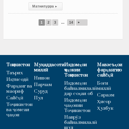
Матни пурра
▸
▸
1
2
3
…
14
Тоҷикистон
Муқаддасоти
Иқдомҳои
Мавзеъҳои
миллӣ
ҷаҳонии
фарҳангию
Таърих
Тоҷикистон
сайёҳӣ
Нишон
Иқтисодӣ
Иқдомҳои
Боғи
Парчам
Фарҳанг ва
байналмилалӣ
миллӣ
маориф
Суруд
дар соҳаи об
Саразм
Сайёҳӣ
Пул
Иқдомҳои
Ҳисор
Тоҷикистон
ҷаҳонии
Ҳулбук
ва ҷомеаи
Тоҷикистон
ҷаҳон
Наврӯз
байналмилалӣ
шуд