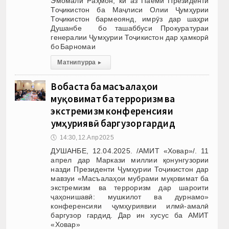
Эмомалӣ Раҳмон, ки аз Паёми Президенти
Тоҷикистон ба Маҷлиси Олии Ҷумҳурии
Тоҷикистон бармеоянд, имрӯз дар шаҳри
Душанбе бо ташаббуси Прокуратураи
генералии Ҷумҳурии Тоҷикистон дар ҳамкорӣ
бо Барномаи
Матни пурра
▸
Вобаста ба масъалаҳои
муқовимат ба терроризм ва
экстремизм конференсияи
ҷумҳуриявӣ баргузор гардид
🕔
14:30, 12.Апр 2025
ДУШАНБЕ, 12.04.2025. /АМИТ «Ховар»/. 11
апрел дар Маркази миллии қонунгузории
назди Президенти Ҷумҳурии Тоҷикистон дар
мавзуи «Масъалаҳои мубрами муқовимат ба
экстремизм ва терроризм дар шароити
ҷаҳонишавӣ: мушкилот ва дурнамо»
конференсияи ҷумҳуриявии илмӣ-амалӣ
баргузор гардид. Дар ин хусус ба АМИТ
«Ховар»