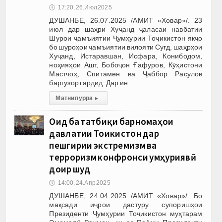
🕔
17:20, 26.Июл 2025
ДУШАНБЕ, 26.07.2025 /АМИТ «Ховар»/. 23
июл дар шаҳри Хуҷанд ҷаласаи навбатии
Шурои ҷамъиятии Ҷумҳурии Тоҷикистон якҷо
бо шуроҳои ҷамъиятии вилояти Суғд, шаҳрҳои
Хуҷанд, Истаравшан, Исфара, Конибодом,
ноҳияҳои Ашт, Бобоҷон Ғафуров, Кӯҳистони
Мастчоҳ, Спитамен ва Ҷаббор Расулов
баргузор гардид. Дар ин
Матни пурра
▸
Оид ба татбиқи барномаҳои
давлатии Тоҷикистон дар
пешгирии экстремизм ва
терроризм конфронси ҷумҳуриявӣ
доир шуд
🕔
14:00, 24.Апр 2025
ДУШАНБЕ, 24.04.2025 /АМИТ «Ховар»/. Бо
мақсади иҷрои дастуру супоришҳои
Президенти Ҷумҳурии Тоҷикистон муҳтарам