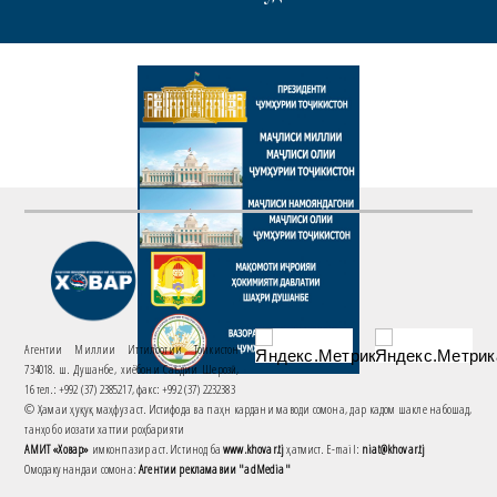
Агентии Миллии Иттилоотии Тоҷикистон
734018. ш. Душанбе, хиёбони Саъдии Шерозӣ,
16 тел.: +992 (37) 2385217, факс: +992 (37) 2232383
© Ҳамаи ҳуқуқ маҳфуз аст. Истифода ва паҳн кардани маводи сомона, дар кадом шакле набошад,
танҳо бо иҷозати хаттии роҳбарияти
АМИТ «Ховар»
имконпазир аст. Истинод ба
www.khovar.tj
ҳатмист. E-mail:
niat@khovar.tj
Омодакунандаи сомона:
Агентии рекламавии "adMedia"