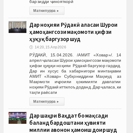
бар зидди ҷинояткорӣ
Матни пурра
▸
Дар ноҳияи Рӯдакӣ ҷаласаи Шурои
ҳамоҳангсози мақомоти ҳифзи
ҳуқуқ баргузор шуд
🕔
14:20, 15.Апр 2026
РӮДАКӢ, 15.04.2026. /АМИТ «Ховар»/. 14
апрел ҷаласаи Шурои ҳамоҳангсози мақомоти
ҳифзи ҳуқуқи ноҳияи Рӯдакӣ баргузор гардид.
Дар ин хусус ба хабарнигори минтақавии
АМИТ «Ховар» Субҳониддини Маҳмуд аз
Мақомоти иҷроияи ҳокимияти давлатии
ноҳияи Рӯдакӣ иттилоъ доданд.­­­­ Дар ҷаласа, ки
таҳти раёсати
Матни пурра
▸
Дар шаҳри Ваҳдат бо мақсади
баланд бардоштани ҳувияти
миллии ҷавонон ҳамоиш доир шуд