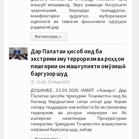
маҳсуб мешаванд. Зеро раванди босуръати
ҷаҳонишавӣ, бархурди тамаддунҳо,
манфиатҷӯии қудратҳо, муборизаҳои
идеологӣ ва тавсеаи фаъолияти гурӯҳҳои
радикалӣ дар
Матни пурра
▸
Дар Палатаи ҳисоб оид ба
экстремизму терроризм ва роҳҳои
пешгирии он машғулияти омӯзишӣ
баргузор шуд
🕔
13:00, 23.Мар 2026
ДУШАНБЕ, 23.03.2026 /АМИТ «Ховар»/. Дар
Палатаи ҳисоби Ҷумҳурии Тоҷикистон оид ба
баланд бардоштани сатҳи огоҳӣ дар бораи
хатару таҳдидҳои нав вобаста ба экстремизму
терроризм ва роҳҳои пешгирии он бо
иштироки намояндаи Прокуратураи
генералии Ҷумҳурии Тоҷикистон машғулияти
омӯзишӣ баргузор шуд, хабар
Матни пурра
▸