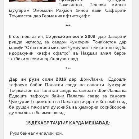
Тоҷикистон, Пешвои миллат
муҳтарам Эмомалӣ Раҳмон бинои нави Сафорати
Тоҷикистон дар Германия ифтитоҳ ёфт.
***
8 сол пеш аз ин,
15 декабри соли 2009
дар Вазорати
рушди иқтисод ва савдои Ҷумҳурии Тоҷикистон дар
мавзӯи “Стратегияи миллии Ҷумҳурии Тоҷикистон оид ба
идоракунии хавфи офатҳо” ва Нақшаи амал барои
татбиқи он семинар баргузор шуд.
***
Дар ин рӯзи соли 2016
дар Шри-Ланка Ёддошти
тафоҳум байни Палатаи савдо ва саноати Ҷумҳурии
Тоҷикистон ва Палатаи савдо ва саноати Шри-Ланка ва
Ёддошти тафоҳум байни Палатаи савдо ва саноати
Ҷумҳурии Тоҷикистон ва Палатаи тиҷорати Коломбо оид
ба рушди тиҷорати дуҷониба ва ҳамкории соҳибкорони
ду мамлакат ба имзо расид.
15 ДЕКАБР ТАҶЛИЛ КАРДА МЕШАВАД:
Рӯзи байналмилалии чой.