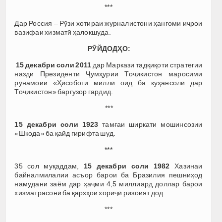
***
Дар Россия – Рӯзи хотираи журналистони ҳангоми иҷрои
вазифаи хизматӣ ҳалокшуда.
РӮЙДОДҲО:
15 декабри соли 2011
дар Маркази тадқиқоти стратегии
назди Президенти Ҷумҳурии Тоҷикистон маросими
рӯнамоии «Ҳисоботи миллӣ оид ба куҳансолӣ дар
Тоҷикистон» баргузор гардид.
***
15 декабри соли
1923
тамғаи ширкати мошинсозии
«Шкода» ба қайд гирифта шуд.
***
35 сол муқаддам,
15 декабр
и соли
1982
Хазинаи
байналмилалии асъор барои ба Бразилия пешниҳод
намудани заём дар ҳаҷми 4,5 миллиард доллар барои
хизматрасонӣ ба қарзҳои хориҷӣ ризоият дод.
***