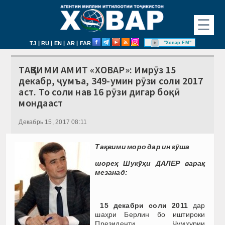
☰
|
|
|
|
"Ховар FM"
TJ
RU
EN
AR
FAR
ТАҚВИМИ АМИТ «ХОВАР»: Имрӯз 15
декабр, ҷумъа, 349-умин рӯзи соли 2017
аст. То соли нав 16 рӯзи дигар боқӣ
мондааст
Декабрь 15, 2017 08:11
Тақвими моро дар ин гӯша
шореҳ Шукӯҳи ДАЛЕР варақ
мезанад:
15 декабри соли 2011
дар
шаҳри Берлин бо иштироки
Президенти Ҷумҳурии