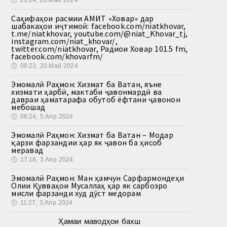
🕔
20:24, 20.Май 2024
Саҳифаҳои расмии АМИТ «Ховар» дар
шабакаҳои иҷтимоӣ: facebook.com/niatkhovar,
t.me/niatkhovar, youtube.com/@niat_Khovar_tj,
instagram.com/niat_khovar/,
twitter.com/niatkhovar, Радиои Ховар 101.5 fm,
facebook.com/khovarfm/
🕔
08:23, 20.Май 2024
Эмомалӣ Раҳмон: Хизмат ба Ватан, яъне
хизмати ҳарбӣ, мактаби ҷавонмардӣ ва
давраи ҳаматарафа обутоб ёфтани ҷавонон
мебошад
🕔
08:24, 5.Апр 2024
Эмомалӣ Раҳмон: Хизмат ба Ватан – Модар
қарзи фарзандии ҳар як ҷавон ба ҳисоб
меравад
🕔
17:18, 3.Апр 2024
Эмомалӣ Раҳмон: Ман ҳамчун Сарфармондеҳи
Олии Қувваҳои Мусаллаҳ ҳар як сарбозро
мисли фарзанди худ дӯст медорам
🕔
11:27, 3.Апр 2024
Ҳамаи маводҳои бахш