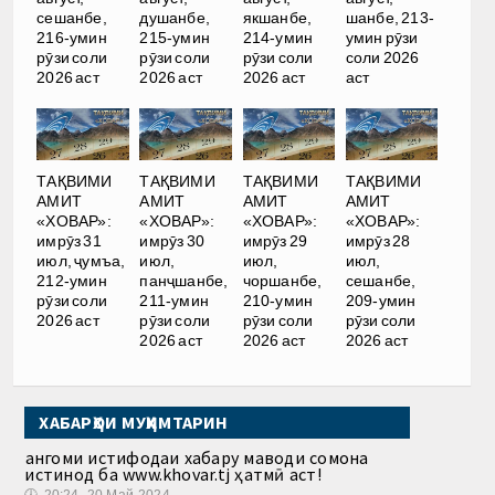
сешанбе,
душанбе,
якшанбе,
шанбе, 213-
216-умин
215-умин
214-умин
умин рӯзи
рӯзи соли
рӯзи соли
рӯзи соли
соли 2026
2026 аст
2026 аст
2026 аст
аст
ТАҚВИМИ
ТАҚВИМИ
ТАҚВИМИ
ТАҚВИМИ
АМИТ
АМИТ
АМИТ
АМИТ
«ХОВАР»:
«ХОВАР»:
«ХОВАР»:
«ХОВАР»:
имрӯз 31
имрӯз 30
имрӯз 29
имрӯз 28
июл, ҷумъа,
июл,
июл,
июл,
212-умин
панҷшанбе,
чоршанбе,
сешанбе,
рӯзи соли
211-умин
210-умин
209-умин
2026 аст
рӯзи соли
рӯзи соли
рӯзи соли
2026 аст
2026 аст
2026 аст
ХАБАРҲОИ МУҲИМТАРИН
Ҳангоми истифодаи хабару маводи сомона
истинод ба www.khovar.tj ҳатмӣ аст!