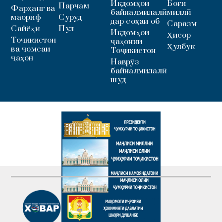
Иқдомҳои
Боғи
Парчам
Фарҳанг ва
байналмилалӣ
миллӣ
маориф
Суруд
дар соҳаи об
Саразм
Сайёҳӣ
Пул
Иқдомҳои
Ҳисор
Тоҷикистон
ҷаҳонии
Ҳулбук
ва ҷомеаи
Тоҷикистон
ҷаҳон
Наврӯз
байналмилалӣ
шуд