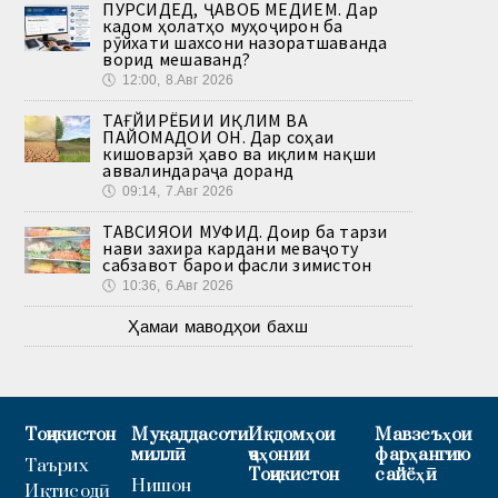
ПУРСИДЕД, ҶАВОБ МЕДИҲЕМ. Дар
кадом ҳолатҳо муҳоҷирон ба
рӯйхати шахсони назоратшаванда
ворид мешаванд?
🕔
12:00, 8.Авг 2026
ТАҒЙИРЁБИИ ИҚЛИМ ВА
ПАЙОМАДҲОИ ОН. Дар соҳаи
кишоварзӣ ҳаво ва иқлим нақши
аввалиндараҷа доранд
🕔
09:14, 7.Авг 2026
ТАВСИЯҲОИ МУФИД. Доир ба тарзи
нави захира кардани меваҷоту
сабзавот барои фасли зимистон
🕔
10:36, 6.Авг 2026
Ҳамаи маводҳои бахш
Тоҷикистон
Муқаддасоти
Иқдомҳои
Мавзеъҳои
миллӣ
ҷаҳонии
фарҳангию
Таърих
Тоҷикистон
сайёҳӣ
Нишон
Иқтисодӣ