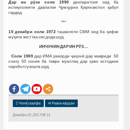
Дар ин рӯзи соли
1990
декларатсия оид ба
истиқлолияти давлатии Ҷумҳурии Қирғизистон қабул
гардид.
***
15 декабри соли 1972
ташкилоти СММ оид ба ҳифзи
муҳити зист таъсис дода шуд.
ИНЧУНИН ДАР ИН РӮЗ…
Соли 1989
дар ИМА рекорди ҷаҳонӣ дар мавриди 50
соату 50 сония ба таври муаллақ дар ҳаво истодани
чархбол гузошта шуд.

Чопи саҳифа
✉
Равон кардан
Декабрь 15, 2017 08:11