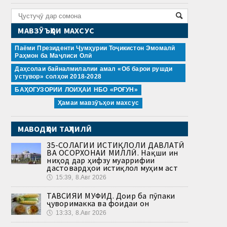
МАВЗӮЪҲОИ МАХСУС
Паёми Президенти Ҷумҳурии Тоҷикистон Эмомалӣ
Раҳмон ба Маҷлиси Олӣ
Даҳсолаи байналмилалии амал «Об барои рушди
устувор» солҳои 2018-2028
БАҲОГУЗОРИИ ЛОИҲАИ НБО «РОҒУН»
Ҳамаи мавзӯъҳои махсус
МАВОДҲОИ ТАҲЛИЛӢ
35-СОЛАГИИ ИСТИҚЛОЛИ ДАВЛАТӢ
ВА ОСОРХОНАИ МИЛЛӢ. Нақши ин
ниҳод дар ҳифзу муаррифии
дастовардҳои истиқлол муҳим аст
🕔
15:39, 8.Авг 2026
ТАВСИЯИ МУФИД. Доир ба пӯпаки
ҷуворимакка ва фоидаи он
🕔
13:33, 8.Авг 2026