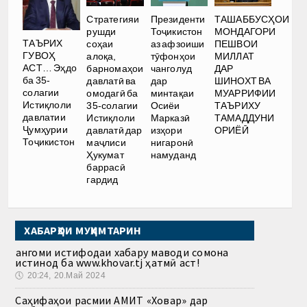
Стратегияи
Президенти
ТАШАББУСҲОИ
рушди
Тоҷикистон
МОНДАГОРИ
ТАЪРИХ
соҳаи
аз афзоиши
ПЕШВОИ
ГУВОҲ
алоқа,
тӯфонҳои
МИЛЛАТ
АСТ… Эҳдо
барномаҳои
чанголуд
ДАР
ба 35-
давлатӣ ва
дар
ШИНОХТ ВА
солагии
омодагӣ ба
минтақаи
МУАРРИФИИ
Истиқлоли
35-солагии
Осиёи
ТАЪРИХУ
давлатии
Истиқлоли
Марказӣ
ТАМАДДУНИ
Ҷумҳурии
давлатӣ дар
изҳори
ОРИЁӢ
Тоҷикистон
маҷлиси
нигаронӣ
Ҳукумат
намуданд
баррасӣ
гардид
ХАБАРҲОИ МУҲИМТАРИН
Ҳангоми истифодаи хабару маводи сомона
истинод ба www.khovar.tj ҳатмӣ аст!
🕔
20:24, 20.Май 2024
Саҳифаҳои расмии АМИТ «Ховар» дар