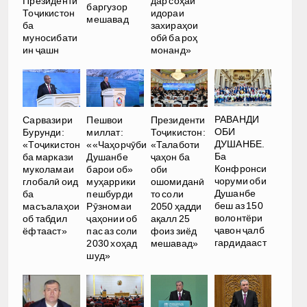
Президенти
дар соҳаи
баргузор
Тоҷикистон
идораи
мешавад
ба
захираҳои
муносибати
обӣ ба роҳ
ин ҷашн
монанд»
РАВАНДИ
Сарвазири
Пешвои
Президенти
ОБИ
Бурунди:
миллат:
Тоҷикистон:
ДУШАНБЕ.
«Тоҷикистон
««Чаҳорчӯби
«Талаботи
Ба
ба маркази
Душанбе
ҷаҳон ба
Конфронси
муколамаи
барои об»
оби
чоруми оби
глобалӣ оид
муҳаррики
ошомиданӣ
Душанбе
ба
пешбурди
то соли
беш аз 150
масъалаҳои
Рӯзномаи
2050 ҳадди
волонтёри
об табдил
ҷаҳонии об
ақалл 25
ҷавон ҷалб
ёфтааст»
пас аз соли
фоиз зиёд
гардидааст
2030 хоҳад
мешавад»
шуд»