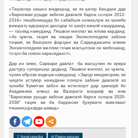
«Таҳлилҳо нишон медиҳанд, ки як қатор бандҳои дар
«Барномаи рушди забони давлатӣ барои солҳои 2012-
2016» пешбинишуда бо сабабҳои номаълум аз ҷониби
вазорату идораҳои дахлдор то ҳанӯз амалӣ нашудаанд,
— таъкид намуданд Пешвои миллат ва илова карданд:
«Аз ҷумла, таҳия ва нашри Энсиклопедияи забони
тоҷикӣ, ки Вазорати фарҳанг ва Сарредаксияи илмии
Энсиклопедияи миллии тоҷик масъулони он мебошанд,
то ҳол ба сомон нарасидааст».
Дар ин зимн, Сарвари давлат ба масъулин як зумра
дастуру супоришҳо доданд. Пешвои миллат, аз ҷумла,
чунин ибрози андеша намуданд: «Зарур мешуморам, ки
ҷиҳати устувор намудани пояҳои забони давлатӣ аз
ҷониби Кумитаи забон ва истилоҳот дар ҳамкорӣ бо
Академияи илмҳо ва Вазорати маориф ва илм
“Барномаи рушди забони давлатӣ барои солҳои 2020-
2030” таҳия ва ба баррасии Ҳукумати мамлакат
пешниҳод карда шавад».

Чопи саҳифа
✉
Равон кардан