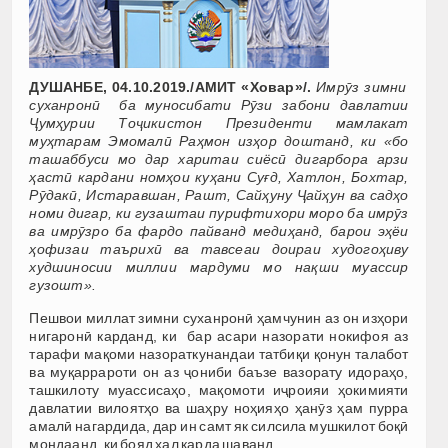
ДУШАНБЕ, 04.10.2019./АМИТ «Ховар»/.
Имрӯз зимни
суханронӣ ба муносибати Рӯзи забони давлатии
Ҷумҳурии Тоҷикистон Президенти мамлакат
муҳтарам Эмомалӣ Раҳмон изҳор доштанд, ки «бо
ташаббуси мо дар харитаи сиёсӣ дигарбора арзи
ҳастӣ кардани номҳои куҳани Суғд, Хатлон, Бохтар,
Рӯдакӣ, Истаравшан, Рашт, Сайҳуну Ҷайҳун ва садҳо
номи дигар, ки гузаштаи пурифтихори моро ба имрӯз
ва имрӯзро ба фардо пайванд медиҳанд, барои эҳёи
ҳофизаи таърихӣ ва тавсеаи доираи худогоҳиву
худшиносии миллии мардуми мо нақши муассир
гузошт».
Пешвои миллат зимни суханронӣ ҳамчунин аз он изҳори
нигаронӣ карданд, ки бар асари назорати нокифоя аз
тарафи мақоми назораткунандаи татбиқи қонун талабот
ва муқаррароти он аз ҷониби баъзе вазорату идораҳо,
ташкилоту муассисаҳо, мақомоти иҷроияи ҳокимияти
давлатии вилоятҳо ва шаҳру ноҳияҳо ҳанӯз ҳам пурра
амалӣ нагардида, дар ин самт як силсила мушкилот боқӣ
мондаанд, ки бояд ҳал карда шаванд.