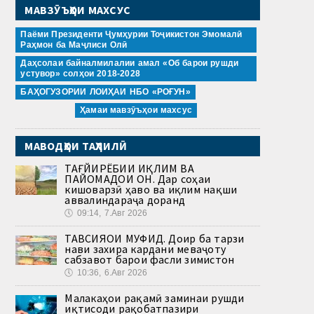
МАВЗӮЪҲОИ МАХСУС
Паёми Президенти Ҷумҳурии Тоҷикистон Эмомалӣ
Раҳмон ба Маҷлиси Олӣ
Даҳсолаи байналмилалии амал «Об барои рушди
устувор» солҳои 2018-2028
БАҲОГУЗОРИИ ЛОИҲАИ НБО «РОҒУН»
Ҳамаи мавзӯъҳои махсус
МАВОДҲОИ ТАҲЛИЛӢ
ТАҒЙИРЁБИИ ИҚЛИМ ВА
ПАЙОМАДҲОИ ОН. Дар соҳаи
кишоварзӣ ҳаво ва иқлим нақши
аввалиндараҷа доранд
🕔
09:14, 7.Авг 2026
ТАВСИЯҲОИ МУФИД. Доир ба тарзи
нави захира кардани меваҷоту
сабзавот барои фасли зимистон
🕔
10:36, 6.Авг 2026
Малакаҳои рақамӣ заминаи рушди
иқтисоди рақобатпазири