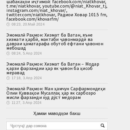
шабакаҳои иҷтимоӣ: facebook.com/niatkhovar,
t.me/niatkhovar, youtube.com/@niat_Khovar_tj,
instagram.com/niat_khovar/,
twitter.com/niatkhovar, Радиои Ховар 101.5 fm,
facebook.com/khovarfm/
🕔
08:23, 20.Май 2024
Эмомалӣ Раҳмон: Хизмат ба Ватан, яъне
хизмати ҳарбӣ, мактаби ҷавонмардӣ ва
давраи ҳаматарафа обутоб ёфтани ҷавонон
мебошад
🕔
08:24, 5.Апр 2024
Эмомалӣ Раҳмон: Хизмат ба Ватан – Модар
қарзи фарзандии ҳар як ҷавон ба ҳисоб
меравад
🕔
17:18, 3.Апр 2024
Эмомалӣ Раҳмон: Ман ҳамчун Сарфармондеҳи
Олии Қувваҳои Мусаллаҳ ҳар як сарбозро
мисли фарзанди худ дӯст медорам
🕔
11:27, 3.Апр 2024
Ҳамаи маводҳои бахш