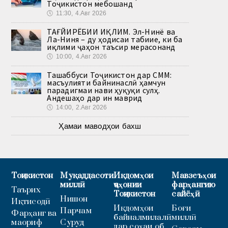
Тоҷикистон мебошанд
🕔
11:30, 4.Авг 2026
ТАҒЙИРЁБИИ ИҚЛИМ. Эл-Нинё ва
Ла-Ниня – ду ҳодисаи табиие, ки ба
иқлими ҷаҳон таъсир мерасонанд
🕔
10:00, 4.Авг 2026
Ташаббуси Тоҷикистон дар СММ:
масъулияти байнинаслӣ ҳамчун
парадигмаи нави ҳуқуқи сулҳ.
Андешаҳо дар ин маврид
🕔
14:00, 2.Авг 2026
Ҳамаи маводҳои бахш
Тоҷикистон
Муқаддасоти
Иқдомҳои
Мавзеъҳои
миллӣ
ҷаҳонии
фарҳангию
Таърих
Тоҷикистон
сайёҳӣ
Нишон
Иқтисодӣ
Иқдомҳои
Боғи
Парчам
Фарҳанг ва
байналмилалӣ
миллӣ
маориф
Суруд
дар соҳаи об