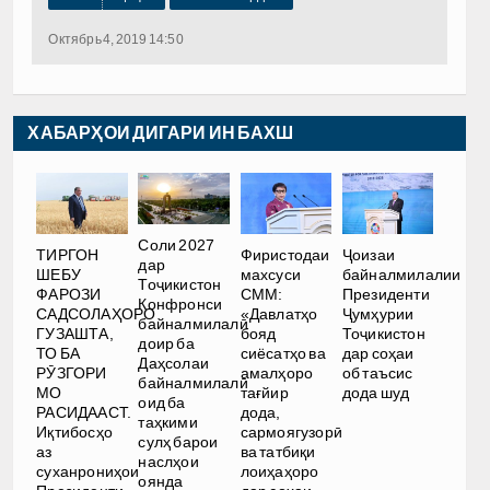
Октябрь 4, 2019 14:50
ХАБАРҲОИ ДИГАРИ ИН БАХШ
Соли 2027
ТИРГОН
Фиристодаи
Ҷоизаи
дар
ШЕБУ
махсуси
байналмилалии
Тоҷикистон
ФАРОЗИ
СММ:
Президенти
Конфронси
САДСОЛАҲОРО
«Давлатҳо
Ҷумҳурии
байналмилалӣ
ГУЗАШТА,
бояд
Тоҷикистон
доир ба
ТО БА
сиёсатҳо ва
дар соҳаи
Даҳсолаи
РӮЗГОРИ
амалҳоро
об таъсис
байналмилалӣ
МО
тағйир
дода шуд
оид ба
РАСИДААСТ.
дода,
таҳкими
Иқтибосҳо
сармоягузорӣ
сулҳ барои
аз
ва татбиқи
наслҳои
суханрониҳои
лоиҳаҳоро
оянда