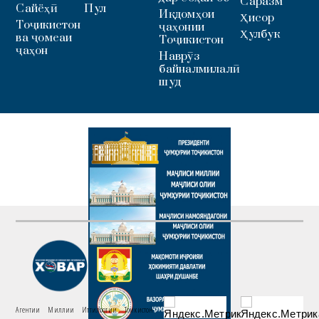
Саразм
Сайёҳӣ
Пул
Иқдомҳои
Ҳисор
Тоҷикистон
ҷаҳонии
Ҳулбук
ва ҷомеаи
Тоҷикистон
ҷаҳон
Наврӯз
байналмилалӣ
шуд
Агентии Миллии Иттилоотии Тоҷикистон