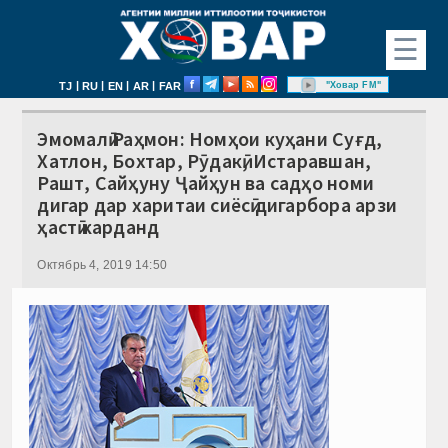
☰
|
|
|
|
"Ховар FM"
TJ
RU
EN
AR
FAR
Эмомалӣ Раҳмон: Номҳои куҳани Суғд,
Хатлон, Бохтар, Рӯдакӣ, Истаравшан,
Рашт, Сайҳуну Ҷайҳун ва садҳо номи
дигар дар харитаи сиёсӣ дигарбора арзи
ҳастӣ карданд
Октябрь 4, 2019 14:50