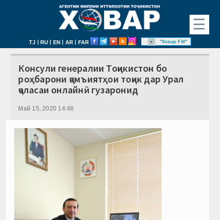
☰
|
|
|
|
"Ховар FM"
TJ
RU
EN
AR
FAR
Консули генералии Тоҷикистон бо
роҳбарони ҷамъиятҳои тоҷик дар Урал
ҷаласаи онлайнӣ гузаронид
Май 15, 2020 14:48