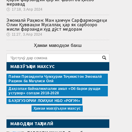
меравад
🕔
17:18, 3.Апр 2024
Эмомалӣ Раҳмон: Ман ҳамчун Сарфармондеҳи
Олии Қувваҳои Мусаллаҳ ҳар як сарбозро
мисли фарзанди худ дӯст медорам
🕔
11:27, 3.Апр 2024
Ҳамаи маводҳои бахш
МАВЗӮЪҲОИ МАХСУС
Паёми Президенти Ҷумҳурии Тоҷикистон Эмомалӣ
Раҳмон ба Маҷлиси Олӣ
Даҳсолаи байналмилалии амал «Об барои рушди
устувор» солҳои 2018-2028
БАҲОГУЗОРИИ ЛОИҲАИ НБО «РОҒУН»
Ҳамаи мавзӯъҳои махсус
МАВОДҲОИ ТАҲЛИЛӢ