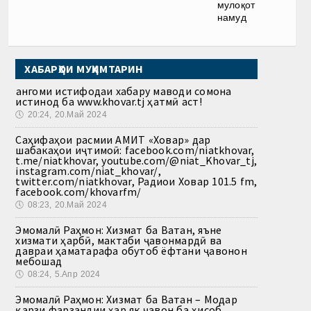
мулоқот
намуд
ХАБАРҲОИ МУҲИМТАРИН
Ҳангоми истифодаи хабару маводи сомона
истинод ба www.khovar.tj ҳатмӣ аст!
🕔
20:24, 20.Май 2024
Саҳифаҳои расмии АМИТ «Ховар» дар
шабакаҳои иҷтимоӣ: facebook.com/niatkhovar,
t.me/niatkhovar, youtube.com/@niat_Khovar_tj,
instagram.com/niat_khovar/,
twitter.com/niatkhovar, Радиои Ховар 101.5 fm,
facebook.com/khovarfm/
🕔
08:23, 20.Май 2024
Эмомалӣ Раҳмон: Хизмат ба Ватан, яъне
хизмати ҳарбӣ, мактаби ҷавонмардӣ ва
давраи ҳаматарафа обутоб ёфтани ҷавонон
мебошад
🕔
08:24, 5.Апр 2024
Эмомалӣ Раҳмон: Хизмат ба Ватан – Модар
қарзи фарзандии ҳар як ҷавон ба ҳисоб