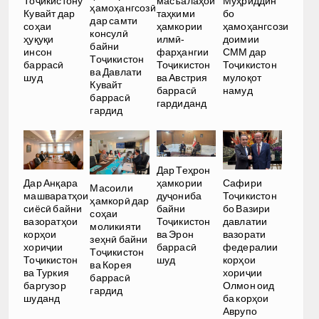
Тоҷикистону
масъалаҳои
Муҳриддин
ҳамоҳангсозӣ
Кувайт дар
таҳкими
бо
дар самти
соҳаи
ҳамкории
ҳамоҳангсози
консулӣ
ҳуқуқи
илмӣ-
доимии
байни
инсон
фарҳангии
СММ дар
Тоҷикистон
баррасӣ
Тоҷикистон
Тоҷикистон
ва Давлати
шуд
ва Австрия
мулоқот
Кувайт
баррасӣ
намуд
баррасӣ
гардиданд
гардид
Дар Теҳрон
ҳамкории
Дар Анқара
Сафири
Масоили
дуҷониба
машваратҳои
Тоҷикистон
ҳамкорӣ дар
байни
сиёсӣ байни
бо Вазири
соҳаи
Тоҷикистон
вазоратҳои
давлатии
моликияти
ва Эрон
корҳои
вазорати
зеҳнӣ байни
баррасӣ
хориҷии
федералии
Тоҷикистон
шуд
Тоҷикистон
корҳои
ва Корея
ва Туркия
хориҷии
баррасӣ
баргузор
Олмон оид
гардид
шуданд
ба корҳои
Аврупо