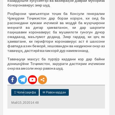
назардошти хусусиятҳо ва вазифаҳои давраи мубориза
бо коронавирус зикр шуд.
Роҳбарони ҷамъиятҳои тоҷик ба Консули генералии
Ҷумҳурии Тоҷикистон дар бораи корҳое, ки оид ба
расонидани кумаки иҷтимоӣ ва моддӣ ба муҳоҷирони
меҳнатӣ ва дигар ҳамватанон, ки дар шароити
паҳншавии коронавирус ба мушкилоти гуногун дучор
омадаанд, маълумот доданд. Зикр гардид, ки ҳеҷ як
ҳамватане, ки гирифтори коронавирус аст ё шахсони
фавтида аз ин беморӣ, хешовандон ва наздикони онҳо аз
таваҷҷуҳ, дастгирӣ ва ғамхорӣ дур намемонанд.
Таваҷҷуҳи махсус ба пурзӯр кардани кор дар байни
донишҷӯёни Тоҷикистон, зарурати дастгирии иҷтимоии
онҳо ва амсоли инҳо равона шуд.

Чопи саҳифа
✉
Равон кардан
Май 15, 2020 14:48