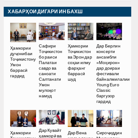
ХАБАРҲОИ ДИГАРИ ИН БАХШ
Сафири
Ҳамкории
Дар Берлин
Ҳамкории
Тоҷикистон
Тоҷикистон
консерти
дуҷонибаи
бо раиси
ва Эрон дар
ансамбли
Тоҷикистону
Палатаи
соҳаи илму
«Моҳирон»
Умон
савдо ва
фарҳанг
дар доираи
баррасӣ
саноати
баррасӣ
фестивали
гардид
Салтанати
шуд
байналмилалии
Умон
Young Euro
мулоқот
Classic
намуд
баргузор
гардид
Дар Кувайт
Ҳамкории
Дар Вена
Сироҷиддин
ҳамкорӣ ва