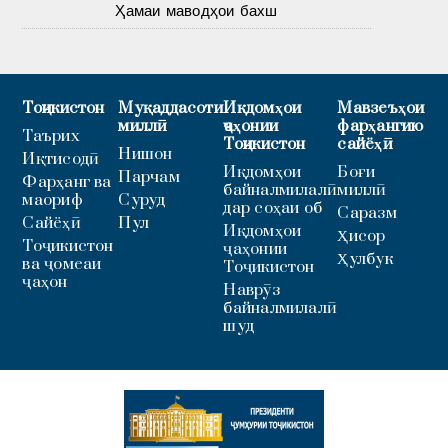
Ҳамаи маводҳои бахш
Тоҷикистон
Муқаддасоти
Иқдомҳои
Мавзеъҳои
миллӣ
ҷаҳонии
фарҳангию
Таърих
Тоҷикистон
сайёҳӣ
Нишон
Иқтисодӣ
Иқдомҳои
Боғи
Парчам
Фарҳанг ва
байналмилалӣ
миллӣ
маориф
Суруд
дар соҳаи об
Саразм
Сайёҳӣ
Пул
Иқдомҳои
Ҳисор
Тоҷикистон
ҷаҳонии
Ҳулбук
ва ҷомеаи
Тоҷикистон
ҷаҳон
Наврӯз
байналмилалӣ
шуд