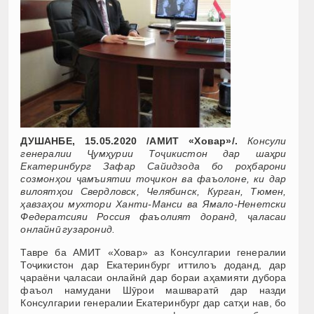
ДУШАНБЕ, 15.05.2020 /АМИТ «Ховар»/.
Консули
генералии
Ҷ
ум
ҳ
урии То
ҷ
икистон дар ша
ҳ
ри
Екатеринбург Зафар Сайидзода бо ро
ҳ
барони
созмон
ҳ
ои
ҷ
амъиятии то
ҷ
икон ва фаъолоне, ки дар
вилоят
ҳ
ои Свердловск, Челябинск, Кур
ган, Тюмен,
ҳ
авза
ҳ
ои мухтори Ханти-Манси ва Ямало-Ненетски
Федератсияи Россия фаъолият доранд,
ҷ
аласаи
онлайн
ӣ
гузаронид.
Тавре ба АМИТ «Ховар» аз Консулгарии генералии
Тоҷикистон дар Екатеринбург иттилоъ доданд, дар
ҷараёни ҷаласаи онлайнӣ дар бораи аҳамияти дубора
фаъол намудани Шӯрои машваратӣ дар назди
Консулгарии генералии Екатеринбург дар сатҳи нав, бо