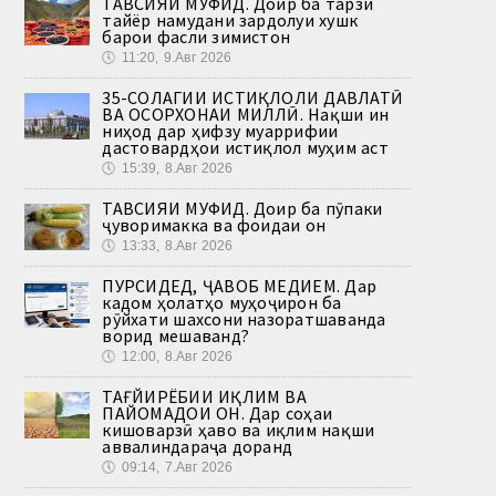
ТАВСИЯИ МУФИД. Доир ба тарзи
тайёр намудани зардолуи хушк
барои фасли зимистон
🕔
11:20, 9.Авг 2026
35-СОЛАГИИ ИСТИҚЛОЛИ ДАВЛАТӢ
ВА ОСОРХОНАИ МИЛЛӢ. Нақши ин
ниҳод дар ҳифзу муаррифии
дастовардҳои истиқлол муҳим аст
🕔
15:39, 8.Авг 2026
ТАВСИЯИ МУФИД. Доир ба пӯпаки
ҷуворимакка ва фоидаи он
🕔
13:33, 8.Авг 2026
ПУРСИДЕД, ҶАВОБ МЕДИҲЕМ. Дар
кадом ҳолатҳо муҳоҷирон ба
рӯйхати шахсони назоратшаванда
ворид мешаванд?
🕔
12:00, 8.Авг 2026
ТАҒЙИРЁБИИ ИҚЛИМ ВА
ПАЙОМАДҲОИ ОН. Дар соҳаи
кишоварзӣ ҳаво ва иқлим нақши
аввалиндараҷа доранд
🕔
09:14, 7.Авг 2026