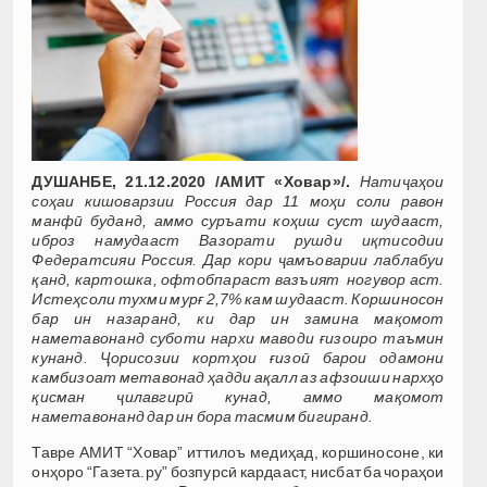
ДУШАНБЕ, 21.12.2020 /АМИТ «Ховар»/.
Натиҷаҳои
соҳаи кишоварзии Россия дар 11 мо
ҳ
и соли равон
манфӣ буданд, аммо суръати ко
ҳ
иш суст шудааст,
иброз намудааст Вазорати рушди и
қ
тисодии
Федератсияи Россия. Дар кори
ҷ
амъоварии лаблабуи
қ
анд, картошка, офтобпараст вазъият ногувор аст.
Исте
ҳ
соли тухми му
р
ғ
2,7% кам шудааст. Коршиносон
бар ин назаранд, ки дар ин замина ма
қ
омот
наметавонанд суботи нархи маводи
ғ
изоиро таъмин
кунанд.
Ҷ
орисозии корт
ҳ
ои
ғ
изо
ӣ
барои одамони
камбизоат метавонад
ҳ
адди а
қ
алл аз афзоиши нарх
ҳ
о
қ
исман
ҷ
илавгир
ӣ
кунад, аммо ма
қ
омот
наметавонан
д дар ин бора тасмим бигиранд.
Тавре АМИТ “Ховар” иттилоъ медиҳад, коршиносоне, ки
онҳоро “Газета.ру” бозпурсӣ кардааст, нисбат ба чораҳои