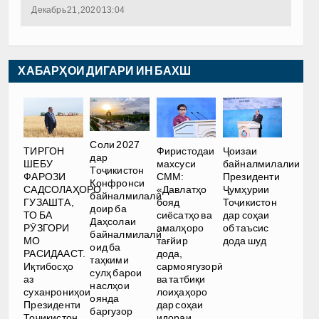
Декабрь 21, 2020 13:04
ХАБАРҲОИ ДИГАРИ ИН БАХШ
Соли 2027
ТИРГОН
Фиристодаи
Ҷоизаи
дар
ШЕБУ
махсуси
байналмилалии
Тоҷикистон
ФАРОЗИ
СММ:
Президенти
Конфронси
САДСОЛАҲОРО
«Давлатҳо
Ҷумҳурии
байналмилалӣ
ГУЗАШТА,
бояд
Тоҷикистон
доир ба
ТО БА
сиёсатҳо ва
дар соҳаи
Даҳсолаи
РӮЗГОРИ
амалҳоро
об таъсис
байналмилалӣ
МО
тағйир
дода шуд
оид ба
РАСИДААСТ.
дода,
таҳкими
Иқтибосҳо
сармоягузорӣ
сулҳ барои
аз
ва татбиқи
наслҳои
суханрониҳои
лоиҳаҳоро
оянда
Президенти
дар соҳаи
баргузор
Тоҷикистон
идораи