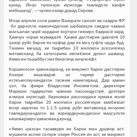
кунед. Инҳо талонҳои иқтисоди тавлидоти изофӣ
мебошанд”, — чунин назар дорад Серова.
Моҳи апрели соли равон Вазорати саноат ва савдои ФР
бо дархости намояндагони шабакаҳои савдои чакана
масъалаи ҷорӣ кардани кортҳои ғизоиро баррасӣ кард.
Ҳамчун чораи муваққатӣ. Ҳаҷми дастгирии давлатӣ 10
ҳазор рубл барои як нафар дар як моҳ гуфта шуда буд.
Тахмин мешуд, ки тақрибан 10 миллион россиягиҳо
метавонанд ба категорияи имтиёзнок дохил шаванд.
Аммо ин ташаббус низ бенатиҷа анҷом ёфт.
Коршиносон ҳамназаранд, ки мақомот барои дастгирии
бозори кишоварзӣ аз тариқи дастгирии
истеъмолкунандагон тасмим намегиранд. Дар ҳамин
ҳол, ба фикри Владислав Иноземтсев, директори
Маркази тадқиқотии ҷомеаи пасоиндустрӣ, доктори
илмҳои иқтисодӣ, барномаи расонидани кумаки молӣ
барои тақрибан 20 миллион россиягиҳои камбизоат
моҳе ақаллан то 1-1,5 ҳазор рубл метавонад инчунин
тавлидкунандагон ва коркардкунандагони маҳсулоти
кишоварзиро ҳавасманд кунад.
«Аммо шахсан тасаввури ин барои ман душвор аст:
мушкили аслии солҳои охири Россия ин аст, ки мақомот