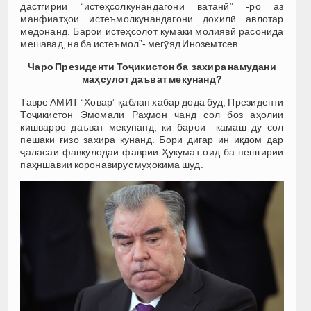
дастгирии “истеҳсолкунандагони ватанӣ” -ро аз
манфиатҳои истеъмолкунандагони дохилӣ авлотар
медонанд. Барои истеҳсолот кумаки молиявӣ расонида
мешавад, на ба истеъмол”- мегӯяд Иноземтсев.
Чаро Президенти То
ҷ
икистон ба захира намудани
ма
ҳ
сулот даъват мекунанд?
Тавре АМИТ “Ховар” қаблан хабар дода буд, Президенти
Тоҷикистон Эмомалӣ Раҳмон чанд сол боз аҳолии
кишварро даъват мекунанд, ки барои камаш ду сол
пешакӣ ғизо захира кунанд. Бори дигар ин иқдом дар
ҷаласаи фавқулодаи фаврии Ҳукумат оид ба пешгирии
паҳншавии коронавирус муҳокима шуд.