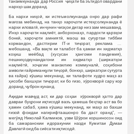
танзимкунанда дар Россия ҷиҳати ба эътидол овардани
нархҳо шак доранд.
Ба нархи ниҳоӣ, ки истеъмолкунанда онро дар рафи
мағоза мебинад, на танҳо хароҷоти истеҳсолкунанда ё
нархи иловагӣ, инчунин чизҳои дигар низ зам мешаванд.
Инҳо хароҷоти нақлиёт, анборхонаҳо, пардохти қарзҳои
бонкӣ, хароҷоти амниятӣ, маош ва суғуртаи тиббии
кормандон, дастгирии IT-и тиҷорат, реклама …
мебошанд. «Ва вақте ки талабот ба ҳамаи ин хидматҳо
коҳиш меёбад (хусусан ҳангоми пандемия),
пешниҳодкунандагони ин хидматҳо (ширкатҳои
нақлиётӣ, хоҷагии манзилию коммуналӣ, соҳибони
амволи ғайриманқули тиҷорӣ, бонкҳо, ширкатҳои суғурта
ва ғайра) кӯшиш мекунанд, ки талафоти худро маҳз аз
ҳисоби бахшҳои тиҷорат, ки бо ғизо, хӯрокворӣ сару кор
доранд, ҷуброн кунанд.
Ақидае мавҷуд аст, ки дар соҳаи хӯрокворӣ ҳатто дар
давраи буҳрони иқтисодӣ вазъ ҳамеша беҳтар аст ва бо
ҳамин сабаб, ҳама кӯшиш мекунанд, ки маҳз аз бахши
ғизоӣ фоидаи нагирифтаашонро ба даст оранд”, —
мегӯяд Николай Калмиков, узви Шӯрои коршиносон оид
ба самаранокии идоракунии назди Кумитаи Думаи
Давлатӣ оид ба сиёсати иқтисодӣ.