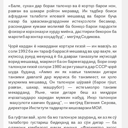
«Бале, сухан дар бораи талонҳо ва ё кортҳо барои нон,
равған ва шакари ройгон меравад. Ин тадбир боиси
афзудани талаботи иловагӣ мешавад ва барои буҷа
назар ба ҳавасмандгардонии истеҳсолоти бесамар,
расонидани кумаки молиявӣ ба бонкҳо барои пардохти
фоизҳои корхонаҳои хурду миёна, дастгирии бекорон ба
маротиб арзонтар хоҳад буд”,- мегӯяд Содикова.
Ҷорӣ кардан ё накардани кортҳои ғизоӣ — ин мавзӯъ аз
соли 1992 ба ин тараф баррасӣ мешавад ва ҳар вақте, ки
иқтисод рукуд мекунад ё ба давраи таназзули иқтисодӣ
ворид мешавад, мақомот ба он бармегарданд. Бори охир
талонҳои ғизоӣ солҳои 1980 асри гузашта дар СССР ҷорӣ
шуда буданд. «Аммо ин як навъи тамоман дигари
танзими давлатӣ дар муқоиса бо танзимест, ки ҳоло
муҳокима мешавад. Он талонҳои шӯравӣ (барои гӯшт,
равған, шакар, машрубот) — истеъмолро танзим
мекарданд. Яъне, чизи дигаре беш аз миқдори
иҷозатшударо харидан мумкин набуд. Инҳо талонҳои
маҳсулоти камчин буданд”, — мегӯяд Евгения Серова,
директори Институти тадқиқоти кишоварзии МОИ.
Ба гуфтаи вай, ҳоло ба мо талонҳое заруранд, ки аз як сӯ
талаботро густариш бидиҳанд ва аз сӯи дигар — ба
одамони камбизоат кумак кунанд. «Фарқиятро эҳсос