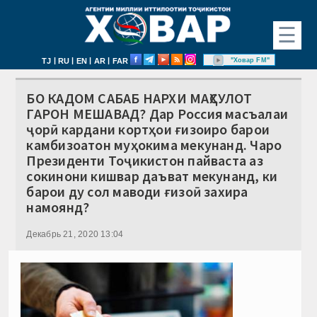
☰
|
|
|
|
"Ховар FM"
TJ
RU
EN
AR
FAR
БО КАДОМ САБАБ НАРХИ МАҲСУЛОТ
ГАРОН МЕШАВАД? Дар Россия масъалаи
ҷорӣ кардани кортҳои ғизоиро барои
камбизоатон муҳокима мекунанд. Чаро
Президенти Тоҷикистон пайваста аз
сокинони кишвар даъват мекунанд, ки
барои ду сол маводи ғизоӣ захира
намоянд?
Декабрь 21, 2020 13:04