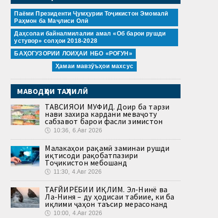
Паёми Президенти Ҷумҳурии Тоҷикистон Эмомалӣ
Раҳмон ба Маҷлиси Олӣ
Даҳсолаи байналмилалии амал «Об барои рушди
устувор» солҳои 2018-2028
БАҲОГУЗОРИИ ЛОИҲАИ НБО «РОҒУН»
Ҳамаи мавзӯъҳои махсус
МАВОДҲОИ ТАҲЛИЛӢ
ТАВСИЯҲОИ МУФИД. Доир ба тарзи
нави захира кардани меваҷоту
сабзавот барои фасли зимистон
🕔
10:36, 6.Авг 2026
Малакаҳои рақамӣ заминаи рушди
иқтисоди рақобатпазири
Тоҷикистон мебошанд
🕔
11:30, 4.Авг 2026
ТАҒЙИРЁБИИ ИҚЛИМ. Эл-Нинё ва
Ла-Ниня – ду ҳодисаи табиие, ки ба
иқлими ҷаҳон таъсир мерасонанд
🕔
10:00, 4.Авг 2026