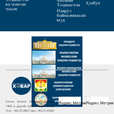
ҷаҳонии
Ҳулбук
ва ҷомеаи
Тоҷикистон
ҷаҳон
Наврӯз
байналмилалӣ
шуд
Агентии Миллии Иттилоотии Тоҷикистон
734018. ш. Душанбе, хиёбони Саъдии Шерозӣ,
16 тел.: +992 (37) 2385217, факс: +992 (37) 2232383