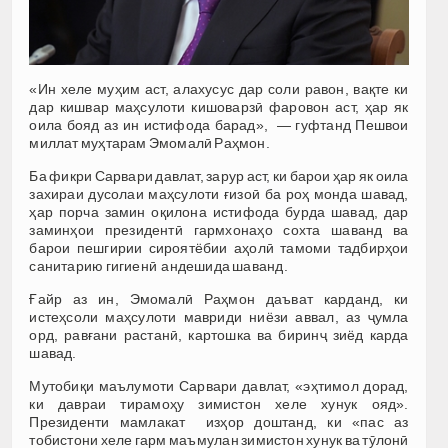
«Ин хеле муҳим аст, алахусус дар соли равон, вақте ки
дар кишвар маҳсулоти кишоварзӣ фаровон аст, ҳар як
оила бояд аз ин истифода барад», — гуфтанд Пешвои
миллат муҳтарам Эмомалӣ Раҳмон.
Ба фикри Сарвари давлат, зарур аст, ки барои ҳар як оила
захираи дусолаи маҳсулоти ғизоӣ ба роҳ монда шавад,
ҳар порча замин оқилона истифода бурда шавад, дар
заминҳои президентӣ гармхонаҳо сохта шаванд ва
барои пешгирии сироятёбии аҳолӣ тамоми тадбирҳои
санитарию гигиенӣ андешида шаванд.
Ғайр аз ин, Эмомалӣ Раҳмон даъват карданд, ки
истеҳсоли маҳсулоти мавриди ниёзи аввал, аз ҷумла
орд, равғани растанӣ, картошка ва биринҷ зиёд карда
шавад.
Мутобиқи маълумоти Сарвари давлат, «эҳтимол дорад,
ки давраи тирамоҳу зимистон хеле хунук ояд».
Президенти мамлакат изҳор доштанд, ки «пас аз
тобистони хеле гарм маъмулан зимистон хунук ва тӯлонӣ