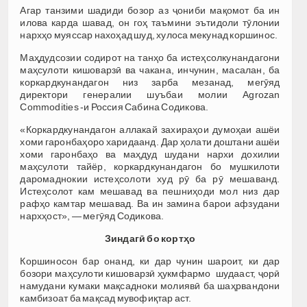
Агар танзими шадиди бозор аз ҷониби мақомот ба ин
илова карда шавад, он гоҳ таъмини эътидоли тӯлонии
нархҳо муяссар нахоҳад шуд, хулоса мекунад коршинос.
Маҳдудсозии содирот на танҳо ба истеҳсолкунандагони
маҳсулоти кишоварзӣ ва чакана, инчунин, масалан, ба
коркардкунандагон низ зарба мезанад, мегӯяд
директори генералии шуъбаи молии Agrozan
Commodities -и Россия Сабина Содикова.
«Коркардкунандагон аллакай захираҳои думоҳаи ашёи
хоми гаронбаҳоро харидаанд. Дар ҳолати доштани ашёи
хоми гаронбаҳо ва маҳдуд шудани нархи дохилии
маҳсулоти тайёр, коркардкунандагон бо мушкилоти
даромаднокии истеҳсолоти худ рӯ ба рӯ мешаванд.
Истеҳсолот кам мешавад ва пешниҳоди мол низ дар
рафҳо камтар мешавад. Ва ин замина барои афзудани
нархҳост», — мегӯяд Содикова.
Зиндаг
ӣ
бо корт
ҳ
о
Коршиносон бар онанд, ки дар чунин шароит, ки дар
бозори маҳсулоти кишоварзӣ ҳукмфармо шудааст, ҷорӣ
намудани кумаки мақсадноки молиявӣ ба шаҳрвандони
камбизоат ба мақсад мувофиқтар аст.