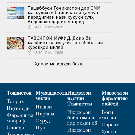
Ташаббуси Тоҷикистон дар СММ:
масъулияти байнинаслӣ ҳамчун
парадигмаи нави ҳуқуқи сулҳ.
Андешаҳо дар ин маврид
🕔
14:00, 2.Авг 2026
ТАВСИЯҲОИ МУФИД. Доир ба
манфиат ва хусусияти табобатии
хӯрокҳои миллӣ
🕔
13:30, 2.Авг 2026
Ҳамаи маводҳои бахш
Тоҷикистон
Муқаддасоти
Иқдомҳои
Мавзеъҳои
миллӣ
ҷаҳонии
фарҳангию
Таърих
Тоҷикистон
сайёҳӣ
Нишон
Иқтисодӣ
Иқдомҳои
Боғи
Парчам
Фарҳанг ва
байналмилалӣ
миллӣ
маориф
Суруд
дар соҳаи об
Саразм
Сайёҳӣ
Пул
Иқдомҳои
Ҳисор
Тоҷикистон