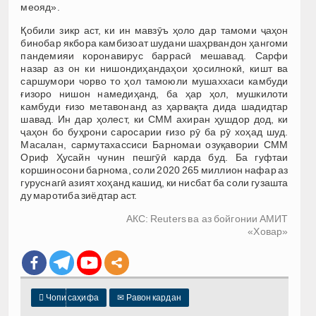
меояд».
Қобили зикр аст, ки ин мавзӯъ ҳоло дар тамоми ҷаҳон
бинобар якбора камбизоат шудани шаҳрвандон ҳангоми
пандемияи коронавирус баррасӣ мешавад. Сарфи
назар аз он ки нишондиҳандаҳои ҳосилнокӣ, кишт ва
саршумори чорво то ҳол тамоюли мушаххаси камбуди
ғизоро нишон намедиҳанд, ба ҳар ҳол, мушкилоти
камбуди ғизо метавонанд аз ҳарвақта дида шадидтар
шавад. Ин дар ҳолест, ки СММ ахиран ҳушдор дод, ки
ҷаҳон бо буҳрони саросарии ғизо рӯ ба рӯ хоҳад шуд.
Масалан, сармутахассиси Барномаи озуқавории СММ
Ориф Ҳусайн чунин пешгӯӣ карда буд. Ба гуфтаи
коршиносони барнома, соли 2020 265 миллион нафар аз
гуруснагӣ азият хоҳанд кашид, ки нисбат ба соли гузашта
ду маротиба зиёдтар аст.
АКС: Reuters ва аз бойгонии АМИТ
«Ховар»

Чопи саҳифа
✉
Равон кардан