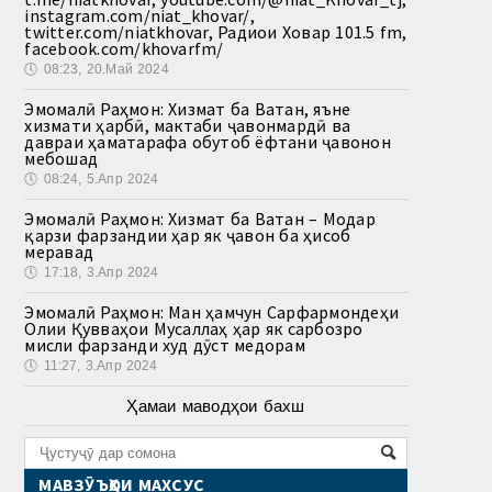
instagram.com/niat_khovar/,
twitter.com/niatkhovar, Радиои Ховар 101.5 fm,
facebook.com/khovarfm/
🕔
08:23, 20.Май 2024
Эмомалӣ Раҳмон: Хизмат ба Ватан, яъне
хизмати ҳарбӣ, мактаби ҷавонмардӣ ва
давраи ҳаматарафа обутоб ёфтани ҷавонон
мебошад
🕔
08:24, 5.Апр 2024
Эмомалӣ Раҳмон: Хизмат ба Ватан – Модар
қарзи фарзандии ҳар як ҷавон ба ҳисоб
меравад
🕔
17:18, 3.Апр 2024
Эмомалӣ Раҳмон: Ман ҳамчун Сарфармондеҳи
Олии Қувваҳои Мусаллаҳ ҳар як сарбозро
мисли фарзанди худ дӯст медорам
🕔
11:27, 3.Апр 2024
Ҳамаи маводҳои бахш
МАВЗӮЪҲОИ МАХСУС