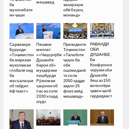
мешавад
ба
захираҳои
муносибати
обӣ ба роҳ
ин ҷашн
монанд»
РАВАНДИ
Сарвазири
Пешвои
Президенти
ОБИ
Бурунди:
миллат:
Тоҷикистон:
ДУШАНБЕ.
«Тоҷикистон
««Чаҳорчӯби
«Талаботи
Ба
ба маркази
Душанбе
ҷаҳон ба
Конфронси
муколамаи
барои об»
оби
чоруми оби
глобалӣ оид
муҳаррики
ошомиданӣ
Душанбе
ба
пешбурди
то соли
беш аз 150
масъалаҳои
Рӯзномаи
2050 ҳадди
волонтёри
об табдил
ҷаҳонии об
ақалл 25
ҷавон ҷалб
ёфтааст»
пас аз соли
фоиз зиёд
гардидааст
2030 хоҳад
мешавад»
шуд»