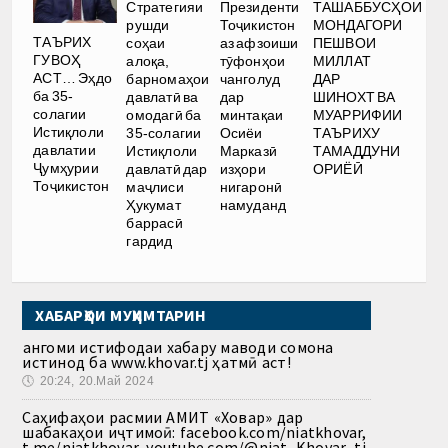
Стратегияи
Президенти
ТАШАББУСҲОИ
рушди
Тоҷикистон
МОНДАГОРИ
ТАЪРИХ
соҳаи
аз афзоиши
ПЕШВОИ
ГУВОҲ
алоқа,
тӯфонҳои
МИЛЛАТ
АСТ… Эҳдо
барномаҳои
чанголуд
ДАР
ба 35-
давлатӣ ва
дар
ШИНОХТ ВА
солагии
омодагӣ ба
минтақаи
МУАРРИФИИ
Истиқлоли
35-солагии
Осиёи
ТАЪРИХУ
давлатии
Истиқлоли
Марказӣ
ТАМАДДУНИ
Ҷумҳурии
давлатӣ дар
изҳори
ОРИЁӢ
Тоҷикистон
маҷлиси
нигаронӣ
Ҳукумат
намуданд
баррасӣ
гардид
ХАБАРҲОИ МУҲИМТАРИН
Ҳангоми истифодаи хабару маводи сомона
истинод ба www.khovar.tj ҳатмӣ аст!
🕔
20:24, 20.Май 2024
Саҳифаҳои расмии АМИТ «Ховар» дар
шабакаҳои иҷтимоӣ: facebook.com/niatkhovar,
t.me/niatkhovar, youtube.com/@niat_Khovar_tj,