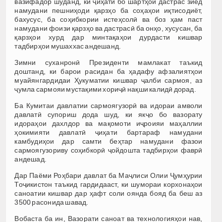
вазифадор шуданд, ки ҷиҳати бо шартҳои дастрас зиёд
намудани пешниҳоди қарзҳо ба соҳаҳои иқтисодиёт,
бахусус, ба соҳибкории истеҳсолӣ ва боз ҳам паст
намудани фоизи қарзҳо ва дастрасӣ ба онҳо, хусусан, ба
қарзҳои хурд дар минтақаҳои дурдасти кишвар
тадбирҳои мушаххас андешанд.
Зимни суханронӣ Президенти мамлакат таъкид
доштанд, ки барои расидан ба ҳадафу афзалиятҳои
муайянгардидаи Ҳукуматии кишвар ҷалби сармоя, аз
ҷумла сармояи мустақими хориҷӣ нақши калидӣ дорад.
Ба Кумитаи давлатии сармоягузорӣ ва идораи амволи
давлатӣ супориш дода шуд, ки якҷо бо вазорату
идораҳои дахлдор ва мақомоти иҷроияи маҳаллии
ҳокимияти давлатӣ ҷиҳати бартараф намудани
камбудиҳои дар самти беҳтар намудани фазои
сармоягузориву соҳибкорӣ ҷойдошта тадбирҳои фаврӣ
андешад.
Дар Паёми Роҳбари давлат ба Маҷлиси Олии Ҷумҳурии
Тоҷикистон таъкид гардидааст, ки шумораи корхонаҳои
саноатии кишвар дар ҳафт соли оянда бояд ба беш аз
3500 расонида шавад.
Вобаста ба ин, Вазорати саноат ва технологияҳои нав,