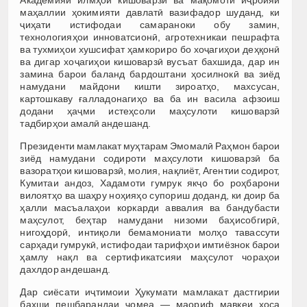
маҳаллии ҳокимияти давлатӣ вазифадор шуданд, ки
ҷиҳати истифодаи самараноки обу замин,
технологияҳои инноватсионӣ, агротехникаи пешрафта
ва тухмиҳои хушсифат ҳамкориро бо хоҷагиҳои деҳқонӣ
ва дигар хоҷагиҳои кишоварзӣ вусъат бахшида, дар ин
замина барои баланд бардоштани ҳосилнокӣ ва зиёд
намудани майдони кишти зироатҳо, махсусан,
картошкаву ғалладонагиҳо ва ба ин васила афзоиш
додани ҳаҷми истеҳсоли маҳсулоти кишоварзӣ
тадбирҳои амалӣ андешанд.
Президенти мамлакат муҳтарам Эмомалӣ Раҳмон барои
зиёд намудани содироти маҳсулоти кишоварзӣ ба
вазоратҳои кишоварзӣ, молия, нақлиёт, Агентии содирот,
Кумитаи андоз, Хадамоти гумрук якҷо бо роҳбарони
вилоятҳо ва шаҳру ноҳияҳо супориш доданд, ки доир ба
ҳалли масъалаҳои коркарди аввалия ва бандубасти
маҳсулот, беҳтар намудани низоми баҳисобгирӣ,
нигоҳдорӣ, интиқоли бемамониати молҳо тавассути
сарҳади гумрукӣ, истифодаи тарифҳои имтиёзнок барои
ҳамлу нақл ва сертификатсияи маҳсулот чораҳои
дахлдор андешанд.
Дар сиёсати иҷтимоии Ҳукумати мамлакат дастгирии
бахши пешбарандаи ҷомеа — маориф мавқеи хоса