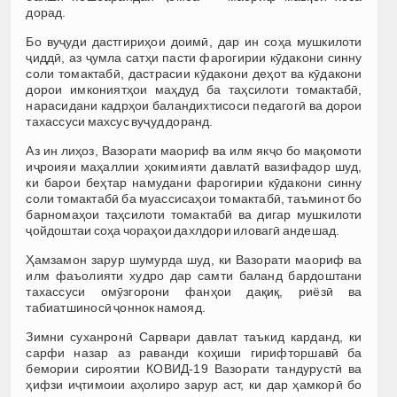
дорад.
Бо вуҷуди дастгириҳои доимӣ, дар ин соҳа мушкилоти
ҷиддӣ, аз ҷумла сатҳи пасти фарогирии кӯдакони синну
соли томактабӣ, дастрасии кӯдакони деҳот ва кӯдакони
дорои имкониятҳои маҳдуд ба таҳсилоти томактабӣ,
нарасидани кадрҳои баландихтисоси педагогӣ ва дорои
тахассуси махсус вуҷуд доранд.
Аз ин лиҳоз, Вазорати маориф ва илм якҷо бо мақомоти
иҷроияи маҳаллии ҳокимияти давлатӣ вазифадор шуд,
ки барои беҳтар намудани фарогирии кӯдакони синну
соли томактабӣ ба муассисаҳои томактабӣ, таъминот бо
барномаҳои таҳсилоти томактабӣ ва дигар мушкилоти
ҷойдоштаи соҳа чораҳои дахлдори иловагӣ андешад.
Ҳамзамон зарур шумурда шуд, ки Вазорати маориф ва
илм фаъолияти худро дар самти баланд бардоштани
тахассуси омӯзгорони фанҳои дақиқ, риёзӣ ва
табиатшиносӣ ҷоннок намояд.
Зимни суханронӣ Сарвари давлат таъкид карданд, ки
сарфи назар аз раванди коҳиши гирифторшавӣ ба
бемории сироятии КОВИД-19 Вазорати тандурустӣ ва
ҳифзи иҷтимоии аҳолиро зарур аст, ки дар ҳамкорӣ бо