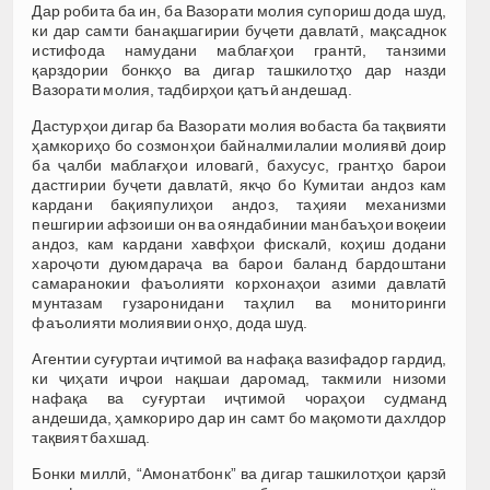
Дар робита ба ин, ба Вазорати молия супориш дода шуд,
ки дар самти банақшагирии буҷети давлатӣ, мақсаднок
истифода намудани маблағҳои грантӣ, танзими
қарздории бонкҳо ва дигар ташкилотҳо дар назди
Вазорати молия, тадбирҳои қатъӣ андешад.
Дастурҳои дигар ба Вазорати молия вобаста ба тақвияти
ҳамкориҳо бо созмонҳои байналмилалии молиявӣ доир
ба ҷалби маблағҳои иловагӣ, бахусус, грантҳо барои
дастгирии буҷети давлатӣ, якҷо бо Кумитаи андоз кам
кардани бақияпулиҳои андоз, таҳияи механизми
пешгирии афзоиши он ва ояндабинии манбаъҳои воқеии
андоз, кам кардани хавфҳои фискалӣ, коҳиш додани
хароҷоти дуюмдараҷа ва барои баланд бардоштани
самаранокии фаъолияти корхонаҳои азими давлатӣ
мунтазам гузаронидани таҳлил ва мониторинги
фаъолияти молиявии онҳо, дода шуд.
Агентии суғуртаи иҷтимоӣ ва нафақа вазифадор гардид,
ки ҷиҳати иҷрои нақшаи даромад, такмили низоми
нафақа ва суғуртаи иҷтимоӣ чораҳои судманд
андешида, ҳамкориро дар ин самт бо мақомоти дахлдор
тақвият бахшад.
Бонки миллӣ, “Амонатбонк” ва дигар ташкилотҳои қарзӣ