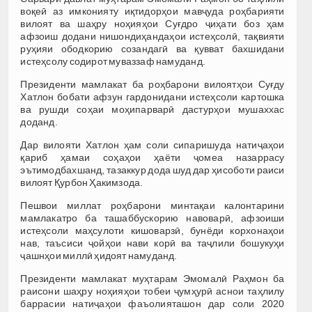
воқеӣ аз имконияту иқтидорҳои мавҷуда роҳбарияти
вилоят ва шаҳру ноҳияҳои Суғдро ҷиҳати боз ҳам
афзоиш додани нишондиҳандаҳои истеҳсолӣ, тақвияти
руҳияи ободкорию созандагӣ ва қувват бахшидани
истеҳсолу содирот муваззаф намуданд.
Президенти мамлакат ба роҳбарони вилоятҳои Суғду
Хатлон бобати афзун гардонидани истеҳсоли картошка
ва рушди соҳаи моҳипарварӣ дастурҳои мушаххас
доданд.
Дар вилояти Хатлон ҳам соли сипаришуда натиҷаҳои
қариб ҳамаи соҳаҳои ҳаёти ҷомеа назаррасу
эътимодбахшанд, тазаккур дода шуд дар ҳисоботи раиси
вилоят Қурбон Ҳакимзода.
Пешвои миллат роҳбарони минтақаи калонтарини
мамлакатро ба ташаббускорию навоварӣ, афзоиши
истеҳсоли маҳсулоти кишоварзӣ, бунёди корхонаҳои
нав, таъсиси ҷойҳои нави корӣ ва таҷлили бошукуҳи
ҷашнҳои миллӣ ҳидоят намуданд.
Президенти мамлакат муҳтарам Эмомалӣ Раҳмон ба
раисони шаҳру ноҳияҳои тобеи ҷумҳурӣ аснои таҳлилу
баррасии натиҷаҳои фаъолияташон дар соли 2020