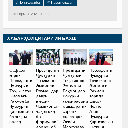

Чопи саҳифа
✉
Равон кардан
Январь 27, 2021 20:18
ХАБАРҲОИ ДИГАРИ ИН БАХШ
Сафари
Президенти
Президенти
Президенти
кории
Ҷумҳурии
Ҷумҳурии
Ҷумҳурии
Президенти
Тоҷикистон
Тоҷикистон
Тоҷикистон
Ҷумҳурии
Эмомалӣ
Эмомалӣ
Эмомалӣ
Тоҷикистон
Раҳмон дар
Раҳмон дар
Раҳмон
Эмомалӣ
даври
Вохӯрии
вориди
Раҳмон ба
ниҳоии
ғайрирасмии
шаҳри
Ҷумҳурии
Чемпионати
машваратии
Чолпон-
Қирғизистон
ҷаҳон оид
сарони
Атаи
ба анҷом
ба
давлатҳои
Ҷумҳурии
расид
формулаи 1
Осиёи
Қирғизистон
дар рӯи об
Марказӣ ва
шуданд