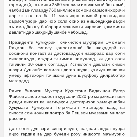
гармидиҳӣ, таъмини 2560 манзили истиқоматӣ бо гармӣ,
ҷалби 1 миллиарду 760 миллион сомонӣ сармояи хориҷӣ
дар як сол ва ба 11 миллиард сомонӣ расонидани
сармоягузорӣ дар чор соли охир аз нишондиҳандаҳои
эътимодбахшу бобарори мақомоти иҷроияи ҳокимияти
давлатӣ дар шаҳри Душанбе мебошад.
Президенти Ҷумҳурии Тоҷикистон муҳтарам Эмомалӣ
Раҳмон бо сипосу қаноатмандӣ ба шаҳрдорӣ ва
сокинони пойтахт аз дастовардҳои назаррас дар соли
сипаришуда, изҳори эътимод намуданд, ки дар соли
таҷлили 30-юмин солгарди Истиқлоли давлатӣ симои
шаҳри Душанбе комилан дигар шуда, ҳамчун кошонаи
умеду ифтихори тоҷикони дунё шукуфову дилработар
мегардад.
Раиси Вилояти Мухтори Кӯҳистони Бадахшон Ёдгор
Файзов аснои ҳисоботи худ соли 2020-ро марҳилаи нави
рушди вилоят ва натиҷаҳои дастгириҳои ҳамаҷонибаи
Ҳукумати Ҷумҳурии Тоҷикистон маънидод кард ва
сипоси сокинони вилоятро ба Пешвои муаззами миллат
расонид.
Дар соли душвори сипаришуда, нақшаи андоз пурра
иҷро гардид ва дар бунёди роҳу иншооти маъмурию