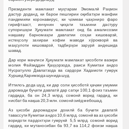
Президенти мамлакат муҳтарам Эмомалӣ Раҳмон
дастур доданд, ки барои пешгирии оқибатҳои манфии
пандемияи коронавирус, ки ҷомеаи ҷаҳониро фаро
гирифтааст, инчунин ҷиҳати таъмини дастуру
супоришҳои Ҳукумати мамлакат оид ба амалисозии
нақшаву барномаҳои давлатии соҳаи кишоварзӣ,
истеҳсолу захираи кофии маводи хӯрокворӣ ва
маҳсулоти кишоварзӣ, тадбирҳои зарурӣ андешида
шавад.
Дар кори маҷлиси Ҳукумати мамлакат ҳисоботи вазири
молия Файзиддин Қаҳҳорзода, раиси Кумитаи андоз
Нусратулло Давлатзода ва сардори Хадамоти гумрук
Хуршед Каримзода шунида шуд.
Иттилоъ дода шуд, ки дар соли ҳисоботӣ ҳаҷми умумии
даромади буҷети давлатӣ дар сатҳи 100,1 фоиз таъмин
гардида, ба он 24,3 млрд. сомонӣ ворид гардид, ки
нисбат ба нақша 20,3 млн. сомонӣ зиёд мебошад.
Аз ҳисоби даромадҳои дохилӣ ба буҷети давлатӣ
тавассути Кумитаи андоз 10,6 млрд. сомонӣ ва аз ҳисоби
воридоти пардохтҳои гумрукӣ 5,5 млрд. сомонӣ ворид
гардид, ки мутаносибан ба 93,7 ва 114,2 фоизи нақша