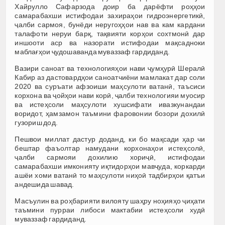
Хайрулло Сафарзода доир ба дарёфти роҳҳои
самарабахши истифодаи захираҳои гидроэнергетикӣ,
ҷалби сармоя, бунёди неругоҳҳои нав ва кам кардани
талафоти неруи барқ, тақвияти корҳои сохтмонӣ дар
иншооти аср ва назорати истифодаи мақсадноки
маблағҳои ҷудошаванда муваззаф гардиданд.
Вазири саноат ва технологияҳои нави ҷумҳурӣ Шералӣ
Кабир аз дастовардҳои саноатчиёни мамлакат дар соли
2020 ва суръати афзоиши маҳсулоти ватанӣ, таъсиси
корхона ва ҷойҳои нави корӣ, ҷалби технологияи муосир
ва истеҳсоли маҳсулоти хушсифати ивазкунандаи
воридот, ҳамзамон таъмини фаровонии бозори дохилӣ
гузориш дод.
Пешвои миллат дастур доданд, ки бо мақсади ҳар чи
бештар фаъолтар намудани корхонаҳои истеҳсолӣ,
ҷалби сармояи дохилию хориҷӣ, истифодаи
самарабахши имконияту иқтидорҳои мавҷуда, коркарди
ашёи хоми ватанӣ то маҳсулоти ниҳоӣ тадбирҳои қатъи
андешида шавад.
Масъулин ва роҳбарияти вилояту шаҳру ноҳияҳо ҷиҳати
таъмини пурраи либоси мактабии истеҳсоли худӣ
муваззаф гардиданд.