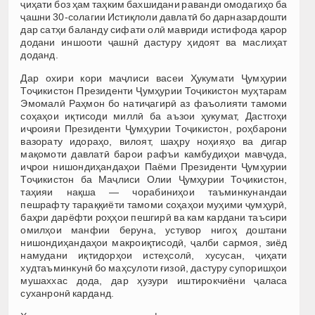
ҷиҳати боз ҳам таҳким бахшидани раванди омодагиҳо ба
ҷашни 30-солагии Истиқлоли давлатӣ бо дарназардошти
дар сатҳи баланду сифати олӣ мавриди истифода қарор
додани иншооти ҷашнӣ дастуру ҳидоят ва маслиҳат
доданд.
Дар охири кори маҷлиси васеи Ҳукумати Ҷумҳурии
Тоҷикистон Президенти Ҷумҳурии Тоҷикистон муҳтарам
Эмомалӣ Раҳмон бо натиҷагирӣ аз фаъолияти тамоми
соҳаҳои иқтисоди миллӣ ба аъзои ҳукумат, Дастгоҳи
иҷроияи Президенти Ҷумҳурии Тоҷикистон, роҳбарони
вазорату идораҳо, вилоят, шаҳру ноҳияҳо ва дигар
мақомоти давлатӣ барои рафъи камбудиҳои мавҷуда,
иҷрои нишондиҳандаҳои Паёми Президенти Ҷумҳурии
Тоҷикистон ба Маҷлиси Олии Ҷумҳурии Тоҷикистон,
таҳияи нақша — чорабиниҳои таъминкунандаи
пешрафту тараққиёти тамоми соҳаҳои муҳими ҷумҳурӣ,
баҳри дарёфти роҳҳои пешгирӣ ва кам кардани таъсири
омилҳои манфии беруна, устувор нигоҳ доштани
нишондиҳандаҳои макроиқтисодӣ, ҷалби сармоя, зиёд
намудани иқтидорҳои истеҳсолӣ, хусусан, ҷиҳати
худтаъминкунӣ бо маҳсулоти ғизоӣ, дастуру супоришҳои
мушаххас дода, дар ҳузури иштирокчиёни ҷаласа
суханронӣ карданд.