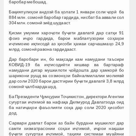
баробар мебошад.
Бақияпулиҳои андозӣ ба ҳолати 1 январи соли ҷорӣ ба
884 млн. сомонӣ баробар гардида, нисбат ба аввали сол
304 млн. сомонӣ зиёд шудааст.
Қисми умумии хароҷоти буҷети давлатӣ дар сатҳи 91
фоиз иҷро гардида, барои маблағгузории соҳаҳои
иҷтимоию иқтисодӣ аз ҳисоби ҳамаи сарчашмаҳо 24,9
млрд. сомонӣ равона гардидааст.
Дар баробари ин, бо мақсади кам намудани таъсири
КОВИД-19 ба иқтисодиёти кишвар ва бартараф
намудани дигар мушкилоти ҷойдошта дар ҳамкорӣ бо
шарикони рушд ва созмонҳои байналмилалии молиявӣ
дар соли 2020 барои дастгирии буҷети давлатӣ 3,8 млрд
сомонӣ ҷалб карда шуд.
Ба Президенти Ҷумҳурии Тоҷикистон, директори Агентии
суғуртаи иҷтимоӣ ва нафақа Дилмурод Давлатзода оид
ба натиҷаҳои фаъолияти соҳа дар соли 2020 ҳисобот
дод.
Сарвари давлат барои аз байн бурдани мушкилот дар
самти хизматрасонии соҳаи иҷтимоӣ, иҷрои нақшаи
буҷети суғуртаи иҷтимоӣ, таҳияи системаи муайяни