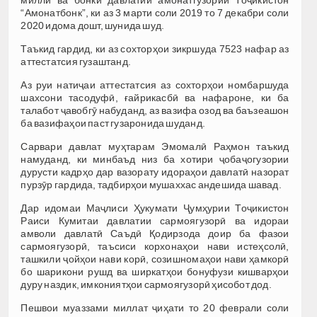
“Амонатбонк”, ки аз 3 марти соли 2019 то 7 декабри соли
2020 идома дошт, шунида шуд.
Таъкид гардид, ки аз сохторҳои зикршуда 7523 нафар аз
аттестатсия гузаштанд.
Аз руи натиҷаи аттестатсия аз сохторҳои номбаршуда
шахсони тасодуфӣ, ғайрикасбӣ ва нафароне, ки ба
талабот ҷавобгӯ набуданд, аз вазифа озод ва баъзеашон
ба вазифаҳои паст гузаронида шуданд.
Сарвари давлат муҳтарам Эмомалӣ Раҳмон таъкид
намуданд, ки минбаъд низ ба хотири ҷобаҷогузории
дурусти кадрҳо дар вазорату идораҳои давлатӣ назорат
пурзӯр гардида, тадбирҳои мушаххас андешида шавад.
Дар идомаи Маҷлиси Ҳукумати Ҷумҳурии Тоҷикистон
Раиси Кумитаи давлатии сармоягузорӣ ва идораи
амволи давлатӣ Саъдӣ Қодирзода доир ба фазои
сармоягузорӣ, таъсиси корхонаҳои нави истеҳсолӣ,
ташкили ҷойҳои нави корӣ, созишномаҳои нави ҳамкорӣ
бо шарикони рушд ва ширкатҳои бонуфузи кишварҳои
дуру наздик, имкониятҳои сармоягузорӣ ҳисобот дод.
Пешвои муаззами миллат ҷиҳати то 20 феврали соли