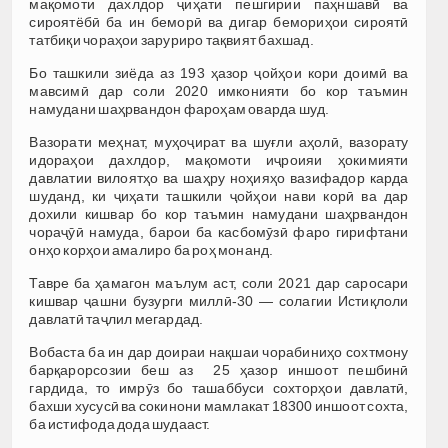
мақомоти дахлдор ҷиҳати пешгирии паҳншавӣ ва
сироятёбӣ ба ин беморӣ ва дигар бемориҳои сироятӣ
татбиқи чораҳои заруриро тақвият бахшад.
Бо ташкили зиёда аз 193 ҳазор ҷойҳои кори доимӣ ва
мавсимӣ дар соли 2020 имконияти бо кор таъмин
намудани шаҳрвандон фароҳам оварда шуд.
Вазорати меҳнат, муҳоҷират ва шуғли аҳолӣ, вазорату
идораҳои дахлдор, мақомоти иҷроияи ҳокимияти
давлатии вилоятҳо ва шаҳру ноҳияҳо вазифадор карда
шуданд, ки ҷиҳати ташкили ҷойҳои нави корӣ ва дар
дохили кишвар бо кор таъмин намудани шаҳрвандон
чораҷӯӣ намуда, барои ба касбомӯзӣ фаро гирифтани
онҳо корҳои амалиро ба роҳ монанд.
Тавре ба ҳамагон маълум аст, соли 2021 дар саросари
кишвар ҷашни бузурги миллӣ-30 — солагии Истиқлоли
давлатӣ таҷлил мегардад.
Вобаста ба ин дар доираи нақшаи чорабиниҳо сохтмону
барқарорсозии беш аз 25 ҳазор иншоот пешбинӣ
гардида, то имрӯз бо ташаббуси сохторҳои давлатӣ,
бахши хусусӣ ва сокинони мамлакат 18300 иншоот сохта,
ба истифода дода шудааст.