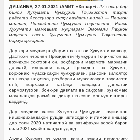
ДУШАНБЕ, 27.01.2021 /АМИТ «Ховар»/.
27 январ дар
бинои Ҳукумати Ҷумҳурии Тоҷикистон таҳти
раёсати Асосгузори сулҳу ваҳдати миллӣ — Пешвои
миллат, Президенти Ҷумҳурии Тоҷикистон, Раиси
Ҳукумати мамлакат муҳтарам Эмомалӣ Раҳмон
маҷлиси васеи Ҳукумати Ҷумҳурии Тоҷикистон
баргузор гардид.
Дар кори маҷлис роҳбарият ва аъзои Ҳукумати кишвар,
Дастгоҳи иҷроияи Президенти Ҷумҳурии Тоҷикистон ва
воҳидҳои сохтории он, роҳбарони мақомоти марказии
давлатӣ, идораҳои назди Президент ва Ҳукумат,
корхонаю муассисаҳои ҷумҳуриявӣ, раисони вилоятҳо
ва шаҳру ноҳияҳо, роҳбарони муассисаҳои таҳсилоти
олӣ, марказҳои татбиқи лоиҳаҳои давлатии
сармоягузорӣ, бонкҳои давлатӣ ва саҳҳомӣ, рӯзномаю
маҷаллаҳои расмӣ ва дигар шахсони масъул иштирок
карданд.
Дар маҷлиси васеи Ҳукумати Ҷумҳурии Тоҷикистон
нишондиҳандаҳои рушди иқтисодию иҷтимоии кишвар
дар соли 2020 натиҷагирӣ ва вазифаҳои асосӣ барои
соли 2021 муайян карда шуданд.
Аъзои Ҳукумат аз ҷумла, вазъи воқеии иқтисодиву