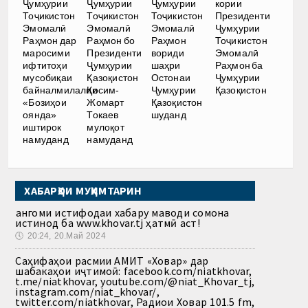
Ҷумҳурии
Ҷумҳурии
Ҷумҳурии
кории
Тоҷикистон
Тоҷикистон
Тоҷикистон
Президенти
Эмомалӣ
Эмомалӣ
Эмомалӣ
Ҷумҳурии
Раҳмон дар
Раҳмон бо
Раҳмон
Тоҷикистон
маросими
Президенти
вориди
Эмомалӣ
ифтитоҳи
Ҷумҳурии
шаҳри
Раҳмон ба
мусобиқаи
Қазоқистон
Остонаи
Ҷумҳурии
байналмилалии
Қосим-
Ҷумҳурии
Қазоқистон
«Бозиҳои
Жомарт
Қазоқистон
оянда»
Токаев
шуданд
иштирок
мулоқот
намуданд
намуданд
ХАБАРҲОИ МУҲИМТАРИН
Ҳангоми истифодаи хабару маводи сомона
истинод ба www.khovar.tj ҳатмӣ аст!
🕔
20:24, 20.Май 2024
Саҳифаҳои расмии АМИТ «Ховар» дар
шабакаҳои иҷтимоӣ: facebook.com/niatkhovar,
t.me/niatkhovar, youtube.com/@niat_Khovar_tj,
instagram.com/niat_khovar/,
twitter.com/niatkhovar, Радиои Ховар 101.5 fm,