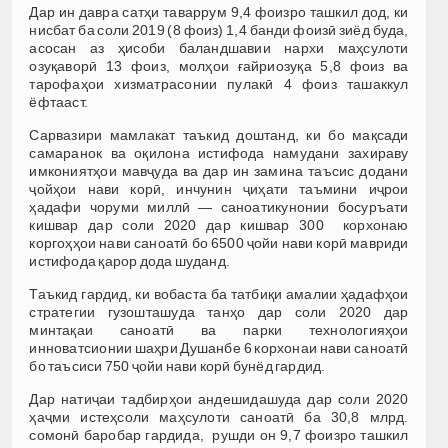
Дар ин давра сатҳи таваррум 9,4 фоизро ташкил дод, ки
нисбат ба соли 2019 (8 фоиз) 1,4 банди фоизӣ зиёд буда,
асосан аз ҳисоби баландшавии нархи маҳсулоти
озуқаворӣ 13 фоиз, молҳои ғайриозуқа 5,8 фоиз ва
тарофаҳои хизматрасонии пулакӣ 4 фоиз ташаккул
ёфтааст.
Сарвазири мамлакат таъкид доштанд, ки бо мақсади
самаранок ва оқилона истифода намудани захираву
имкониятҳои мавҷуда ва дар ин замина таъсис додани
ҷойҳои нави корӣ, инчунин ҷиҳати таъмини иҷрои
ҳадафи чоруми миллӣ — саноатикунонии босуръати
кишвар дар соли 2020 дар кишвар 300 корхонаю
коргоҳҳои нави саноатӣ бо 6500 ҷойи нави корӣ мавриди
истифода қарор дода шуданд.
Таъкид гардид, ки вобаста ба татбиқи амалии ҳадафҳои
стратегии гузошташуда танҳо дар соли 2020 дар
минтақаи саноатӣ ва парки технологияҳои
инноватсионии шаҳри Душанбе 6 корхонаи нави саноатӣ
бо таъсиси 750 ҷойи нави корӣ бунёд гардид.
Дар натиҷаи тадбирҳои андешидашуда дар соли 2020
ҳаҷми истеҳсоли маҳсулоти саноатӣ ба 30,8 млрд.
сомонӣ баробар гардида, рушди он 9,7 фоизро ташкил