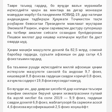
Тавре таъкид гардид, бо вуҷуди вазъи мураккаби
иқтисодиёти ҷаҳон ва минтақа ва дигар монеаҳои
мавҷудаи марбут ба пандемияи КОВИД-19, дар натиҷаи
андешидани тадбирҳои Ҳукумати Тоҷикистон таҳти
роҳбарии бевоситаи Президенти мамлакат муҳтарам
Эмомалӣ Раҳмон, иҷрои саривақтии дастуру супоришҳо
ва татбиқи амалии сиёсати созандаю бунёдкоронаи
Пешвои миллат дар кишвар натиҷаҳои мусбат ба даст
оварда шуд.
Ҳаҷми маҷмӯи маҳсулоти дохилӣ ба 82,5 млрд. сомонӣ
баробар гардида, суръати афзоиши он дар сатҳи 4,5
фоиз таъмин гардид.
Ба таъмини рушди иқтисодиёти миллӣ афзоиши ҳаҷми
истеҳсоли маҳсулоти саноатӣ ба андозаи 9,7 фоиз,
кишоварзӣ 8,8 фоиз ва гардиши савдои хориҷӣ 0,8 фоиз,
аз ҷумла содирот 19,8 фоиз мусоидат намуд.
Бо вуҷуди ин, дар давраи ҳисоботӣ дар натиҷаи таъсири
манфии омилҳои берунӣ ҳаҷми хизматрасонии пулакӣ
ба аҳолӣ нисбат ба соли 2019 — 9,9 фоиз, гардиши
савдои дохилӣ 6,8 фоиз, маблағгузорӣ ба сармояи асосӣ
4,6 фоиз ва мусофиркашонӣ 2,5 фоиз коҳиш ёфт.