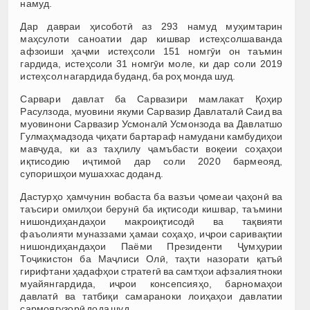
намуд.
Дар давраи ҳисоботӣ аз 293 намуд муҳимтарин
маҳсулоти саноатии дар кишвар истеҳсолшаванда
афзоиши ҳаҷми истеҳсоли 151 номгӯи он таъмин
гардида, истеҳсоли 31 номгӯи моле, ки дар соли 2019
истеҳсол нагардида буданд, ба роҳ монда шуд.
Сарвари давлат ба Сарвазири мамлакат Қоҳир
Расулзода, муовини якуми Сарвазир Давлаталӣ Саид ва
муовинони Сарвазир Усмоналӣ Усмонзода ва Давлатшо
Гулмаҳмадзода ҷиҳати бартараф намудани камбудиҳои
мавҷуда, ки аз таҳлилу ҷамъбасти воқеии соҳаҳои
иқтисодию иҷтимоӣ дар соли 2020 бармеояд,
супоришҳои мушаххас доданд.
Дастурҳо ҳамчунин вобаста ба вазъи ҷомеаи ҷаҳонӣ ва
таъсири омилҳои берунӣ ба иқтисоди кишвар, таъмини
нишондиҳандаҳои макроиқтисодӣ ва тақвияти
фаъолияти муназзами ҳамаи соҳаҳо, иҷрои саривақтии
нишондиҳандаҳои Паёми Президенти Ҷумҳурии
Тоҷикистон ба Маҷлиси Олӣ, таҳти назорати қатъӣ
гирифтани ҳадафҳои стратегӣ ва самтҳои афзалиятноки
муайянгардида, иҷрои консепсияҳо, барномаҳои
давлатӣ ва татбиқи самараноки лоиҳаҳои давлатии
сармоягузорӣ дода шуд.