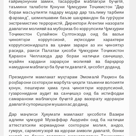
ғайриқонунии замин, тасарруфи маблағҳои буҷетӣ,
таъмини талаботи Қонуни Ҷумҳурии Тоҷикистон “Дар
бораи масъулияти падару модар дар таълиму тарбияи
фарзанд”, шомилшавии баъзе шаҳрвандон ба гурӯҳҳои
экстремистию террористӣ, Директори Агентии назорати
давлатии молиявӣ ва мубориза бо коррупсияи Ҷумҳурии
Тоҷикистон Сулаймон Султонзода оид ба вазъи
ҷиноятҳои коррупсионӣ, иқтисодии характери
коррупсионидошта ва ҳаҷми зарари аз ин ҷиноятҳо
расида, раиси Палатаи ҳисоби Ҷумҳурии Тоҷикистон
Қарахон Чиллазода дар бораи натиҷаи санҷишҳо,
муайян кардани зарарҳои молиявӣ ва барқарор
намудани маблағҳо ба буҷети давлатӣ, ҳисобот доданд.
Президенти мамлакат муҳтарам Эмомалӣ Раҳмон ба
роҳбарони сохторҳои марбута ҷиҳати таъмини волоияти
қонун, пешгирии ҳама гуна ҷиноятҳои коррупсионӣ,
гузаронидани аудит ва санҷишҳо оид ба истифодаи
самараноки маблағҳои буҷетӣ дар вазорату идораҳои
давлатӣ супоришҳои мушаххас доданд.
Дар маҷлиси Ҳукумати мамлакат ҳисоботи Вазири
адлияи ҷумҳурӣ Музаффар Ашуриён оид ба натиҷаи
аттестатсияи кормандони сохторҳои молия, андоз,
гумрук, сармоягузорӣ ва идораи амволи давлатӣ, бонки
миллӣ ва бонки давлатии амонатгузории Тоҷикистон