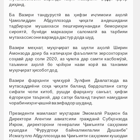
диҳанд.
Ба Вазири тандурустӣ ва ҳифзи иҷтимоии аҳолӣ
Ҷамолиддин Абдуллозода ҷиҳати андешидани
тадбирҳои мушаххаси пешгирикунандаи бемориҳои
сироятӣ, бунёди марказҳои саломатӣ ва тарбияи
мутахассисони варзида дастур дода шуд.
Вазири меҳнат, муҳоҷират ва шуғли аҳолӣ Ширин
Амонзода доир ба натиҷаҳои фаъолияти зерсохторҳои
соҳавӣ дар соли 2020, аз ҷумла дар самти касбомӯзӣ,
таъмини аҳолӣ бо ҷойҳои нави корӣ ва танзими
муҳоҷират ҳисобот дод.
Вазири фарҳанги ҷумҳурӣ Зулфия Давлатзода ва
мутасаддиёни соҳа ҷиҳати баланд бардоштани сатҳу
сифати чопи китоб, рушди фарҳангу санъат, ҳифзи
ёдгориҳои таърихӣ, дар сатҳи баланд таҷлил намудани
чорабиниҳои ҷашнӣ вазифадор шуданд.
Президенти мамлакат муҳтарам Эмомалӣ Раҳмон ба
Директори Агентии авиатсияи гражданӣ Субҳонзода
Икром, директорони генералии Ҷамъияти саҳҳомии
кушодаи “Фурудгоҳи байналмилалии Душанбе”
Исматулло Абдуллозода ва Ҷамъияти саҳҳомии кушодаи