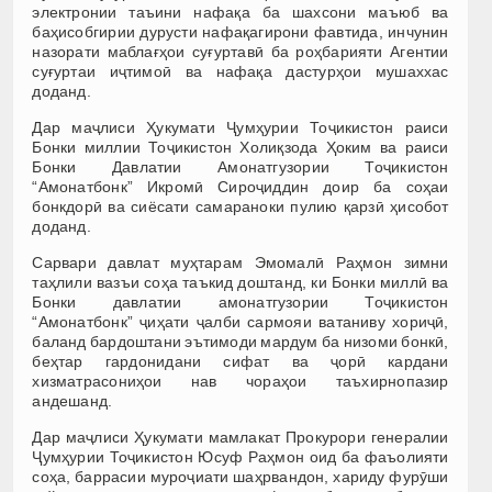
электронии таъини нафақа ба шахсони маъюб ва
баҳисобгирии дурусти нафақагирони фавтида, инчунин
назорати маблағҳои суғуртавӣ ба роҳбарияти Агентии
суғуртаи иҷтимоӣ ва нафақа дастурҳои мушаххас
доданд.
Дар маҷлиси Ҳукумати Ҷумҳурии Тоҷикистон раиси
Бонки миллии Тоҷикистон Холиқзода Ҳоким ва раиси
Бонки Давлатии Амонатгузории Тоҷикистон
“Амонатбонк” Икромӣ Сироҷиддин доир ба соҳаи
бонкдорӣ ва сиёсати самараноки пулию қарзӣ ҳисобот
доданд.
Сарвари давлат муҳтарам Эмомалӣ Раҳмон зимни
таҳлили вазъи соҳа таъкид доштанд, ки Бонки миллӣ ва
Бонки давлатии амонатгузории Тоҷикистон
“Амонатбонк” ҷиҳати ҷалби сармояи ватаниву хориҷӣ,
баланд бардоштани эътимоди мардум ба низоми бонкӣ,
беҳтар гардонидани сифат ва ҷорӣ кардани
хизматрасониҳои нав чораҳои таъхирнопазир
андешанд.
Дар маҷлиси Ҳукумати мамлакат Прокурори генералии
Ҷумҳурии Тоҷикистон Юсуф Раҳмон оид ба фаъолияти
соҳа, баррасии муроҷиати шаҳрвандон, хариду фурӯши