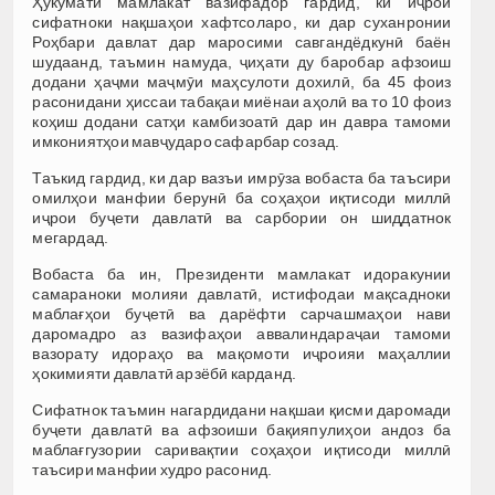
Ҳукумати мамлакат вазифадор гардид, ки иҷрои
сифатноки нақшаҳои хафтсоларо, ки дар суханронии
Роҳбари давлат дар маросими савгандёдкунӣ баён
шудаанд, таъмин намуда, ҷиҳати ду баробар афзоиш
додани ҳаҷми маҷмӯи маҳсулоти дохилӣ, ба 45 фоиз
расонидани ҳиссаи табақаи миёнаи аҳолӣ ва то 10 фоиз
коҳиш додани сатҳи камбизоатӣ дар ин давра тамоми
имкониятҳои мавҷударо сафарбар созад.
Таъкид гардид, ки дар вазъи имрӯза вобаста ба таъсири
омилҳои манфии берунӣ ба соҳаҳои иқтисоди миллӣ
иҷрои буҷети давлатӣ ва сарбории он шиддатнок
мегардад.
Вобаста ба ин, Президенти мамлакат идоракунии
самараноки молияи давлатӣ, истифодаи мақсадноки
маблағҳои буҷетӣ ва дарёфти сарчашмаҳои нави
даромадро аз вазифаҳои аввалиндараҷаи тамоми
вазорату идораҳо ва мақомоти иҷроияи маҳаллии
ҳокимияти давлатӣ арзёбӣ карданд.
Сифатнок таъмин нагардидани нақшаи қисми даромади
буҷети давлатӣ ва афзоиши бақияпулиҳои андоз ба
маблағгузории саривақтии соҳаҳои иқтисоди миллӣ
таъсири манфии худро расонид.