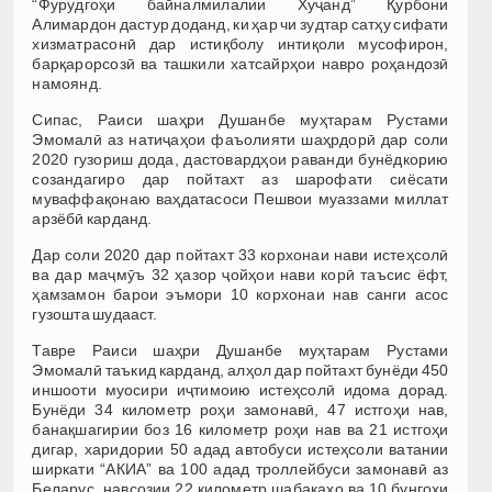
“Фурудгоҳи байналмилалии Хуҷанд” Қурбони
Алимардон дастур доданд, ки ҳар чи зудтар сатҳу сифати
хизматрасонӣ дар истиқболу интиқоли мусофирон,
барқарорсозӣ ва ташкили хатсайрҳои навро роҳандозӣ
намоянд.
Сипас, Раиси шаҳри Душанбе муҳтарам Рустами
Эмомалӣ аз натиҷаҳои фаъолияти шаҳрдорӣ дар соли
2020 гузориш дода, дастовардҳои раванди бунёдкорию
созандагиро дар пойтахт аз шарофати сиёсати
муваффақонаю ваҳдатасоси Пешвои муаззами миллат
арзёбӣ карданд.
Дар соли 2020 дар пойтахт 33 корхонаи нави истеҳсолӣ
ва дар маҷмӯъ 32 ҳазор ҷойҳои нави корӣ таъсис ёфт,
ҳамзамон барои эъмори 10 корхонаи нав санги асос
гузошта шудааст.
Тавре Раиси шаҳри Душанбе муҳтарам Рустами
Эмомалӣ таъкид карданд, алҳол дар пойтахт бунёди 450
иншооти муосири иҷтимоию истеҳсолӣ идома дорад.
Бунёди 34 километр роҳи замонавӣ, 47 истгоҳи нав,
банақшагирии боз 16 километр роҳи нав ва 21 истгоҳи
дигар, харидории 50 адад автобуси истеҳсоли ватании
ширкати “АКИА” ва 100 адад троллейбуси замонавӣ аз
Беларус, навсозии 22 километр шабакаҳо ва 10 бунгоҳи