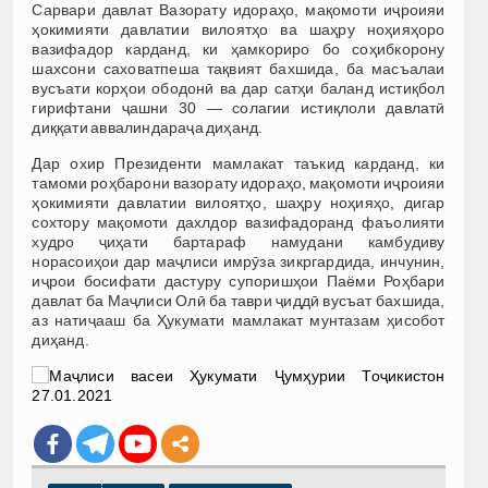
Сарвари давлат Вазорату идораҳо, мақомоти иҷроияи
ҳокимияти давлатии вилоятҳо ва шаҳру ноҳияҳоро
вазифадор карданд, ки ҳамкориро бо соҳибкорону
шахсони саховатпеша тақвият бахшида, ба масъалаи
вусъати корҳои ободонӣ ва дар сатҳи баланд истиқбол
гирифтани ҷашни 30 — солагии истиқлоли давлатӣ
диққати аввалиндараҷа диҳанд.
Дар охир Президенти мамлакат таъкид карданд, ки
тамоми роҳбарони вазорату идораҳо, мақомоти иҷроияи
ҳокимияти давлатии вилоятҳо, шаҳру ноҳияҳо, дигар
сохтору мақомоти дахлдор вазифадоранд фаъолияти
худро ҷиҳати бартараф намудани камбудиву
норасоиҳои дар маҷлиси имрӯза зикргардида, инчунин,
иҷрои босифати дастуру супоришҳои Паёми Роҳбари
давлат ба Маҷлиси Олӣ ба таври ҷиддӣ вусъат бахшида,
аз натиҷааш ба Ҳукумати мамлакат мунтазам ҳисобот
диҳанд.