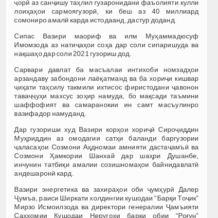
ҷорӣ аз санҷишу таҳлил гузаронидани фаъолияти кулли
лоиҳаҳои сармоягузорӣ, ки беш аз 40 миллиард
сомониро амалӣ карда истодаанд, дастур доданд.
Сипас Вазири маориф ва илм Муҳаммадюсуф
Имомзода аз натиҷаҳои соҳа дар соли сипаришуда ва
нақшаҳо дар соли 2021 гузориш дод.
Сарвари давлат ба масъалаи интихоби номзадҳои
арзандаву забондони лаёқатманд ва ба хориҷи кишвар
ҷиҳати таҳсилу такмили ихтисос фиристодани ҷавонон
таваҷҷуҳи махсус зоҳир намуда, бо мақсади таъмини
шаффофият ва самаранокии ин самт масъулинро
вазифадор намуданд.
Дар гузориши худ Вазири корҳои хориҷӣ Сироҷиддин
Муҳриддин аз омодагии сатҳи баланди баргузории
ҷаласаҳои Созмони Аҳдномаи амнияти дастаҷамъӣ ва
Созмони Ҳамкории Шанхай дар шаҳри Душанбе,
инчунин татбиқи амалии созишномаҳои байнидавлатӣ
андешаронӣ кард.
Вазири энергетика ва захираҳои оби ҷумҳурӣ Далер
Ҷумъа, раиси Ширкати холдингии кушодаи “Барқи Тоҷик”
Мирзо Исмоилзода ва директори генералии Ҷамъияти
Саҳҳомии Кушодаи Неругоҳи барқи обии “Роғун”