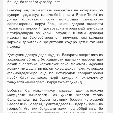
бошад, ба талабот ҷавобгӯ нест.
Бинобар ин, ба Вазорати энергетика ва захираҳои об
супориш дода шуд, ки якҷо бо Ширкати “Барқи Тоҷик” ва
дигар корхонаҳои соҳа истифодаи самараноку
сарфакоронаи нерӯи барқ, коҳиш додани талафоти
техникиву тиҷоратӣ, ҷамъоварии пурраи маблағи барқи
истифодашуда ва ҷорӣ намудани низоми муосири
назорат ва баҳисобгирии он, инчунин, кам кардани
қарзҳои дебиторию кредитории соҳаро қатъӣ таъмин
намояд.
Ҳамчунин дастур дода шуд, ки Вазорати энергетика ва
захираҳои об якҷо бо Хадамоти давлатии назорат дар
соҳаи энергетика, корхонаҳои соҳа, мақомоти иҷроияи
ҳокимияти давлатии вилоятҳо ва шаҳру ноҳияҳо корҳои
фаҳмондадиҳиро оид ба истифодаи сарфакоронаи
нерӯи барқ ва васеъ ҷорӣ намудани технологияву
таҷҳизоти каммасрафи барқӣ вусъат диҳанд.
Вобаста ба имкониятҳои кишвар дар истеҳсоли
маҳсулоти кишоварзии аз ҷиҳати экологӣ тозаю
баландсифат ва барои таъмини бозори истеъмолӣ
Вазорати кишоварзӣ, Кумитаи давлатии идораи замин ва
геодезӣ, Агентии беҳдошти замин ва обёрӣ якҷо бо
Академияи илмҳои кишоварзӣ ва мақомоти иҷроияи