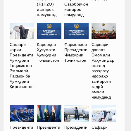
(F1H2O)
Озарбойҷон
иштирок
иштирок
намуданд
намуданд
Сафари
Қарорҳои
Фармонҳои
Сарвари
кории
Ҳукумати
Президенти
давлат
Президенти
Ҷумҳурии
Ҷумҳурии
Эмомалӣ
Ҷумҳурии
Тоҷикистон
Тоҷикистон
Раҳмон дар
Тоҷикистон
якчанд
Эмомалӣ
вазорату
Раҳмон ба
идораҳо
Ҷумҳурии
тағйироти
Қирғизистон
кадрӣ
амалӣ
намуданд
Президенти
Президенти
Президенти
Сафари