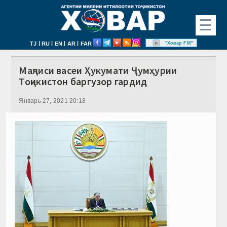
☰
|
|
|
|
"Ховар FM"
TJ
RU
EN
AR
FAR
Маҷлиси васеи Ҳукумати Ҷумҳурии
Тоҷикистон баргузор гардид
Январь 27, 2021 20:18