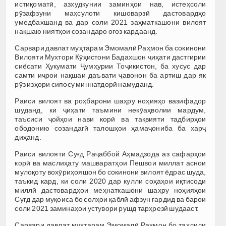
истиқоматӣ, азхудкунии заминҳои нав, истеҳсоли
рӯзафзуни маҳсулоти кишоварзӣ дастовардҳо
умедбахшанд ва дар соли 2021 заҳматкашони вилоят
нақшаю ниятҳои созандаро оғоз кардаанд.
Сарвари давлат муҳтарам Эмомалӣ Раҳмон ба сокинони
Вилояти Мухтори Кӯҳистони Бадахшон ҷиҳати дастгирии
сиёсати Ҳукумати Ҷумҳурии Тоҷикистон, ба хусус дар
самти иҷрои нақшаи даъвати ҷавонон ба артиш дар як
рӯз изҳори сипосу миннатдорӣ намуданд.
Раиси вилоят ва роҳбарони шаҳру ноҳияҳо вазифадор
шуданд, ки ҷиҳати таъмини некӯаҳволии мардум,
таъсиси ҷойҳои нави корӣ ва тақвияти тадбирҳои
ободонию созандагӣ талошҳои ҳамаҷониба ба харҷ
диҳанд.
Раиси вилояти Суғд Раҷаббой Аҳмадзода аз сафарҳои
корӣ ва маслиҳату машваратҳои Пешвои миллат аснои
мулоқоту вохӯриҳояшон бо сокинони вилоят ёдрас шуда,
таъкид кард, ки соли 2020 дар кулли соҳаҳои иқтисоди
миллӣ дастовардҳои меҳнаткашони шаҳру ноҳияҳои
Суғд дар муқоиса бо солҳои қаблӣ афзун гардид ва барои
соли 2021 заминаҳои устувори рушд тарҳрезӣ шудааст.
Сарвари давлат муҳтарам Эмомалӣ Раҳмон бо таҳлили