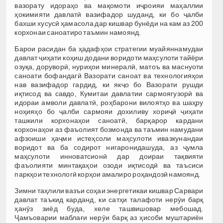
вазорату идораҳо ва мақомоти иҷроияи маҳаллии
ҳокимияти давлатӣ вазифадор шуданд, ки бо ҷалби
бахши хусусӣ ҳамасола дар кишвар бунёди на кам аз 200
корхонаи саноатиро таъмин намоянд.
Барои расидан ба ҳадафҳои стратегии муайяннамудаи
давлат ҷиҳати коҳиш додани воридоти маҳсулоти тайёри
озуқа, доруворӣ, нуриҳои минералӣ, матоъ ва маснуоти
саноати бофандагӣ Вазорати саноат ва технологияҳои
нав вазифадор гардид, ки якҷо бо Вазорати рушди
иқтисод ва савдо, Кумитаи давлатии сармоягузорӣ ва
идораи амволи давлатӣ, роҳбарони вилоятҳо ва шаҳру
ноҳияҳо бо ҷалби сармояи дохиливу хориҷӣ ҷиҳати
ташкили корхонаҳои саноатӣ, барқарор кардани
корхонаҳои аз фаъолият бозмонда ва таъмин намудани
афзоиши ҳаҷми истеҳсоли маҳсулоти ивазкунандаи
воридот ва ба содирот нигаронидашуда, аз ҷумла
маҳсулоти инноватсионӣ дар доираи тақвияти
фаъолияти минтақаҳои озоди иқтисодӣ ва таъсиси
паркҳои технологӣ корҳои амалиро роҳандозӣ намоянд.
Зимни таҳлили вазъи соҳаи энергетикаи кишвар Сарвари
давлат таъкид карданд, ки сатҳи талафоти нерӯи барқ
ҳанӯз зиёд буда, хеле ташвишовар мебошад.
Ҷамъоварии маблағи нерӯи барқ аз ҳисоби муштариён