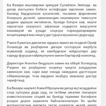
Ба Вазири кишоварзии ҷумҳурӣ Сулаймон Зиёзода ва
дигар масъулин бобати истифодаи оқилонаи замин,
баланд бардоштани ҳосилнокӣ, таъмини фаровонии
бозорҳои дохилӣ, ҳавасмандии кишоварзон тавассути
додани қарзҳои имтиёзнок, бунёди боғҳои нав, кишти
зироатҳои серҳосил, афзоиши содироти маҳсулоти
кишоварзӣ ва рушди соҳаҳои парандапарварию
моҳипарварӣ маслиҳату дастурҳои мушаххас дода шуд.
Раиси Кумитаи давлатии идораи замин ва геодезӣ Ориф
Хоҷазода ва роҳбарони дигари сохторҳои марбута
муваззаф шуданд, ки камбудиҳои ҷойдоштаро дар
хариду фуруши ғайриқонунии замин бартараф намоянд.
Директори Агентии беҳдошти замин ва обёрӣ Холмурод
Раҳмон ва роҳбарони ноҳияҳо ҷиҳати азхудкунии
заминҳои нав, сари вақт омода намудани дастгоҳҳои
обёрикунанда, тоза кардани заҳбуру заҳкашҳо дастур
гирифтанд.
Ба Вазири нақлиёт Азим Иброҳим ва дигар мутасаддиёни
соҳа супориш дода шуд, ки татбиқи амалии лоиҳаҳои
инвеститсионии соҳавӣ ва бунёду тармими босифати
роҳҳои дорои аҳамияти байналмилалиро бо ҷалби
мутахассисони варзида таҳти назорати ҷиддӣ қарор