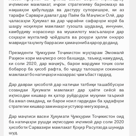
иҷтимоии мамлакат, иҷрои стратегияву барномаҳо ва
нақшаҳои қабулшуда ва дастуру супоришҳое, ки аз
тарафи Сарвари давлат дар Паём ба Маҷлиси Олӣ, дар
ҷаласаҳои Ҳукумат ва дар ҷараёни сафарҳои корӣ ба
шаҳру ноҳияҳои мамлакат гузошта шудаанд, инчунин,
камбудиву норасоиҳо ва мушкилоту масъалаҳои дар
соҳаҳои мухталиф ҷойдошта ва роҳҳои ҳалли онҳоро
мавриди таҳлилу баррасии ҳамаҷониба қарор доданд.
Президенти Ҷумҳурии Тоҷикистон муҳтарам Эмомалӣ
Раҳмон кори маҷлисро оғоз бахшида, таъкид намуданд,
ки соли 2020, дар маҷмӯъ, барои мардуми тоҷик соли
бобарор ба ҳисоб рафта, бо ҷаҳду талошҳои сокинони
мамлакат бо натиҷаҳои назаррас ҷамъбаст гардид.
Дар давраи ҳисоботӣ дар натиҷаи татбиқи ташаббусҳои
созандаи Ҳукумати мамлакат дар ҳаёти сиёсӣ ва
иқтисодии кишвар як қатор руйдодҳои муҳими таърихӣ
ба амал омаданд, ки барои ноил гардидан ба ҳадафҳои
стратегии кишвар заминаҳои устувор мегузоранд.
Дар маҷлиси васеи Ҳукумати Ҷумҳурии Тоҷикистон оид
ба натиҷаҳои рушди иқтисодию иҷтимоӣ дар соли 2020
ҳисоботи Сарвазири мамлакат Қоҳир Расулзода шунида
шуд.