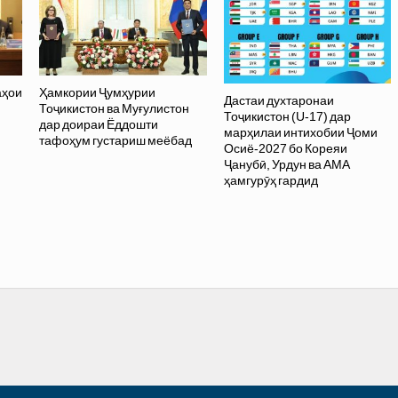
аҳои
Ҳамкории Ҷумҳурии
Дастаи духтаронаи
Тоҷикистон ва Муғулистон
Тоҷикистон (U-17) дар
дар доираи Ёддошти
марҳилаи интихобии Ҷоми
тафоҳум густариш меёбад
Осиё-2027 бо Кореяи
Ҷанубӣ, Урдун ва АМА
ҳамгурӯҳ гардид