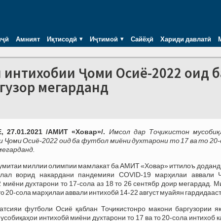
иҷӣ
Амният
Иқтисодӣ
Иҷтимоӣ
Сайёҳӣ
Хариди давлатӣ
и интихобии Ҷоми Осиё-2022 оид б
гузор мегарданд
 27.01.2021 /АМИТ «Ховар»/.
Имсол дар Тоҷикистон мусобиқ
 Ҷоми Осиё-2022 оид ба футбол миёни духтарони то 17 ва то 20-
мегарданд.
Кумитаи миллии олимпии мамлакат ба АМИТ «Ховар» иттилоъ доданд
алал ворид накардани пандемияи COVID-19 марҳилаи аввали 
 миёни духтарони то 17-сола аз 18 то 26 сентябр доир мегардад. 
о 20-сола марҳилаи аввали интихобӣ 14-22 август муайян гардидааст
тсияи футболи Осиё қаблан Тоҷикистонро макони баргузории як
мусобиқаҳои интихобӣ миёни духтарони то 17 ва то 20-сола интихоб 