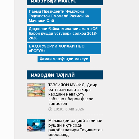
МАВЗӮЪҲОИ МАХСУС
Паёми Президенти Ҷумҳурии
Тоҷикистон Эмомалӣ Раҳмон ба
Маҷлиси Олӣ
Даҳсолаи байналмилалии амал «Об
барои рушди устувор» солҳои 2018-
2028
БАҲОГУЗОРИИ ЛОИҲАИ НБО
«РОҒУН»
Ҳамаи мавзӯъҳои махсус
МАВОДҲОИ ТАҲЛИЛӢ
ТАВСИЯҲОИ МУФИД. Доир
ба тарзи нави захира
кардани меваҷоту
сабзавот барои фасли
зимистон
🕔
10:36, 6.Авг 2026
Малакаҳои рақамӣ заминаи
рушди иқтисоди
рақобатпазири Тоҷикистон
мебошанд