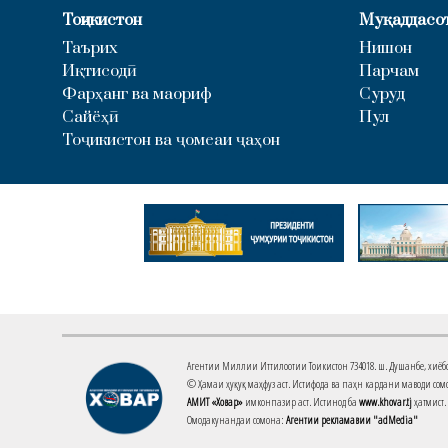
Тоҷикистон
Муқаддасо
Таърих
Нишон
Иқтисодӣ
Парчам
Фарҳанг ва маориф
Суруд
Сайёҳӣ
Пул
Тоҷикистон ва ҷомеаи ҷаҳон
Агентии Миллии Иттилоотии Тоҷикистон 734018. ш. Душанбе, хиёбони 
© Ҳамаи ҳуқуқ маҳфуз аст. Истифода ва паҳн кардани маводи сомо
АМИТ «Ховар»
имконпазир аст. Истинод ба
www.khovar.tj
ҳатмист.
Омодакунандаи сомона:
Агентии рекламавии "adMedia"