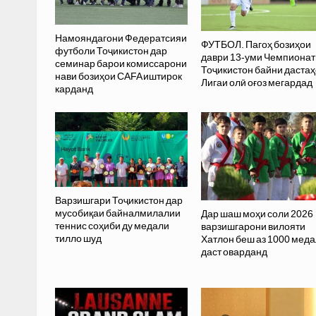
Намояндагони Федератсияи
ФУТБОЛ. Пагоҳ бозиҳои
футболи Тоҷикистон дар
даври 13-уми Чемпионат
семинар барои комиссарони
Тоҷикистон байни даста
нави бозиҳои CAFA иштирок
Лигаи олӣ оғоз мегардад
карданд
Варзишгари Тоҷикистон дар
мусобиқаи байналмилалии
Дар шаш моҳи соли 2026
теннис соҳиби ду медали
варзишгарони вилояти
тилло шуд
Хатлон беш аз 1000 меда
даст оварданд