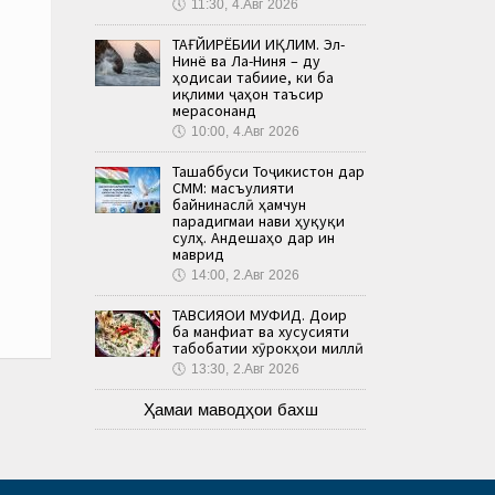
🕔
11:30, 4.Авг 2026
ТАҒЙИРЁБИИ ИҚЛИМ. Эл-
Нинё ва Ла-Ниня – ду
ҳодисаи табиие, ки ба
иқлими ҷаҳон таъсир
мерасонанд
🕔
10:00, 4.Авг 2026
Ташаббуси Тоҷикистон дар
СММ: масъулияти
байнинаслӣ ҳамчун
парадигмаи нави ҳуқуқи
сулҳ. Андешаҳо дар ин
маврид
🕔
14:00, 2.Авг 2026
ТАВСИЯҲОИ МУФИД. Доир
ба манфиат ва хусусияти
табобатии хӯрокҳои миллӣ
🕔
13:30, 2.Авг 2026
Ҳамаи маводҳои бахш