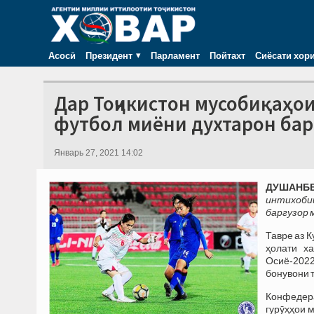
Асосӣ
Президент
Парламент
Пойтахт
Сиёсати хор
Дар Тоҷикистон мусобиқаҳо
футбол миёни духтарон бар
Январь 27, 2021 14:02
ДУШАНБЕ,
интихобии
баргузор 
Тавре аз 
ҳолати х
Осиё-2022
бонувони т
Конфедера
гурӯҳҳои 