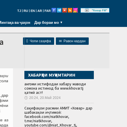
|
|
|
|
"Ховар FM"
TJ
RU
EN
AR
FAR
Минтақа ва ҷаҳон
Дар бораи мо
а

Чопи саҳифа
✉
Равон кардан
ХАБАРҲОИ МУҲИМТАРИН
аҳои
сола
Ҳангоми истифодаи хабару маводи
сомона истинод ба www.khovar.tj
ҳатмӣ аст!
, дар
🕔
20:24, 20.Май 2024
Ҷоми
Миёни
Саҳифаҳои расмии АМИТ «Ховар» дар
.
шабакаҳои иҷтимоӣ:
facebook.com/niatkhovar,
е аз
t.me/niatkhovar,
youtube.com/@niat_Khovar_tj,
карда