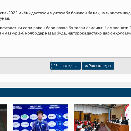
Осиё-2022 миёни дастаҳои мунтахаби бонувон ба нақша гирифта шуд
кунад.
ифтааст, ки соли равон бори аввал ба таври озмоишӣ Чемпионати 
и мазкур 1-6 ноябр дар назар буда, иштироки дастаҳо дар он ҳоло м

Чопи саҳифа
✉
Равон кардан