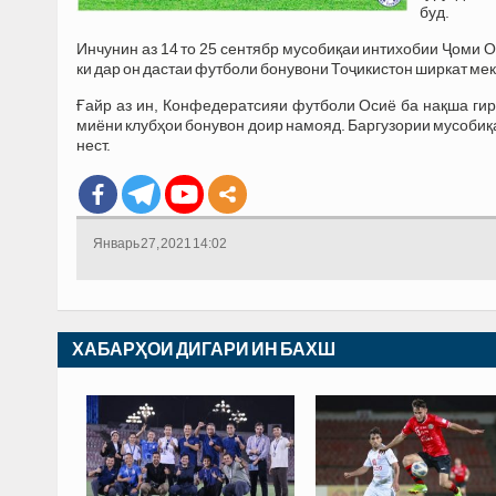
буд.
Инчунин аз 14 то 25 сентябр мусобиқаи интихобии Ҷоми 
ки дар он дастаи футболи бонувони Тоҷикистон ширкат ме
Ғайр аз ин, Конфедератсияи футболи Осиё ба нақша гир
миёни клубҳои бонувон доир намояд. Баргузории мусобиқа
нест.
Январь 27, 2021 14:02
ХАБАРҲОИ ДИГАРИ ИН БАХШ