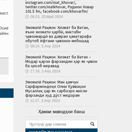
instagram.com/niat_khovar/,
twitter.com/niatkhovar, Радиои Ховар
101.5 fm, facebook.com/khovarfm/
ааст,
🕔
08:23, 20.Май 2024
Эмомалӣ Раҳмон: Хизмат ба Ватан,
Осиё
яъне хизмати ҳарбӣ, мактаби
уайян
ҷавонмардӣ ва давраи ҳаматарафа
обутоб ёфтани ҷавонон мебошад
🕔
08:24, 5.Апр 2024
Эмомалӣ Раҳмон: Хизмат ба Ватан –
Модар қарзи фарзандии ҳар як ҷавон
ба ҳисоб меравад
🕔
17:18, 3.Апр 2024
Эмомалӣ Раҳмон: Ман ҳамчун
Сарфармондеҳи Олии Қувваҳои
Мусаллаҳ ҳар як сарбозро мисли
фарзанди худ дӯст медорам
🕔
11:27, 3.Апр 2024
Ҳамаи маводҳои бахш