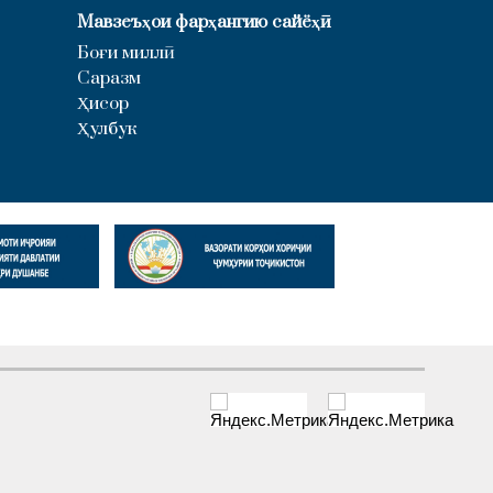
Мавзеъҳои фарҳангию сайёҳӣ
Боғи миллӣ
Саразм
Ҳисор
Ҳулбук