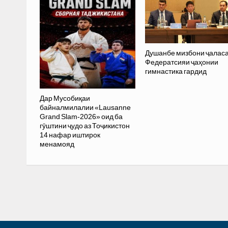
Душанбе мизбони ҷалас
Федератсияи ҷаҳонии
гимнастика гардид
Дар Мусобиқаи
байналмилалии «Lausanne
Grand Slam-2026» оид ба
гӯштини ҷудо аз Тоҷикистон
14 нафар иштирок
менамояд