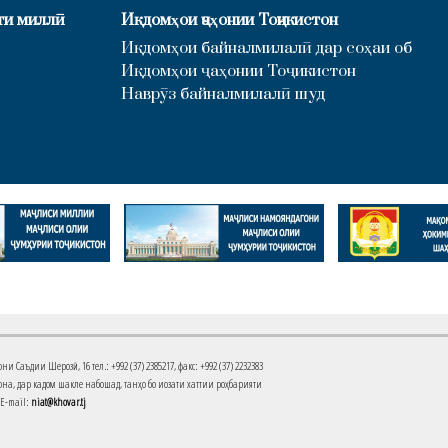
ти миллӣ
Иқдомҳои ҷаҳонии Тоҷикистон
Иқдомҳои байналмилалӣ дар соҳаи об
Иқдомҳои ҷаҳонии Тоҷикистон
Наврӯз байналмилалӣ шуд
Саъдии Шерозӣ, 16 тел.: +992 (37) 2385217, факс: +992 (37) 2232383
на, дар кадом шакле набошад, танҳо бо иҷозати хаттии роҳбарияти
 E-mail:
niat@khovar.tj