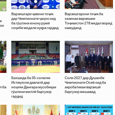
Варзишгари ҷавони тоҷик
Варзишгарони тоҷик ба
дар Чемпионати ҷаҳон оид
хазинаи варзишии
и
ба гӯштини юнону румӣ
Тоҷикистон 278 медал ворид
ҳои
соҳиби медали нуқра гардид
намуданд
Бахшида ба 35-солагии
Соли 2027 дар Душанбе
Истиқлоли давлатӣ дар
Чемпионати Осиё оид ба
л ба
ноҳияи Данғара мусобиқаи
акробатикаи варзишӣ
гӯштини миллӣ баргузор
баргузор мешавад
гардид