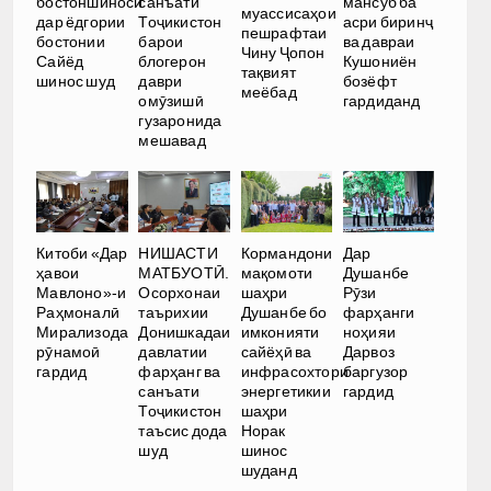
мансуб ба
бостоншиносӣ
санъати
муассисаҳои
асри биринҷ
дар ёдгории
Тоҷикистон
пешрафтаи
ва давраи
бостонии
барои
Чину Ҷопон
Кушониён
Сайёд
блогерон
тақвият
бозёфт
шинос шуд
даври
меёбад
гардиданд
омӯзишӣ
гузаронида
мешавад
Китоби «Дар
НИШАСТИ
Кормандони
Дар
ҳавои
МАТБУОТӢ.
мақомоти
Душанбе
Мавлоно»-и
Осорхонаи
шаҳри
Рӯзи
Раҳмоналӣ
таърихии
Душанбе бо
фарҳанги
Мирализода
Донишкадаи
имконияти
ноҳияи
рӯнамоӣ
давлатии
сайёҳӣ ва
Дарвоз
гардид
фарҳанг ва
инфрасохтори
баргузор
санъати
энергетикии
гардид
Тоҷикистон
шаҳри
таъсис дода
Норак
шуд
шинос
шуданд