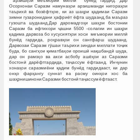
арзишҳои меъмории миллӣ бунёд гардид. Дар
Осорхонаи Саразм намунаҳои арзишманди нигораҳои
таърихӣ ва бозёфтҳое, ки аз шаҳри қадимаи Саразм
зимни гузаронидани ҳафриёт ёфта шудаанд,ба маъраз
гузошта шудаанд.Дар даромадгоҳи шаҳри бостонии
Саразм ба ифтихори ҷашни 5500 -солагии ин шаҳри
қадима дарвоза бо хусусиятҳои хоси меъмории миллӣ
бунёд гардида, роҳравҳои он сангфарш шудаанд.
Дарвозаи Саразм гӯшаи таърихи зиндаи миллати тоҷик
буда, бо сангҳои қиматбаҳои ороишӣ нақшбандӣ шуда,
дар он рамзҳо ва акси асбобу ашёҳои аз Саразми
бостонӣ дарёфтгардида, таҷассум ёфтаанд. Инчунин
хонаҳои саразмиёни қадим бунёд гардидааст, ки дар
онҳо фарҳангу суннат ва расму оинҳои хос ба
шаҳрнишинони Саразми бостонӣ таҷассум ёфтааст.