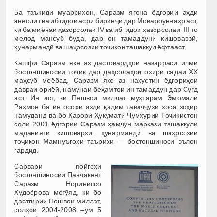
Ба таъкиди муаррихон, Саразм ягона ёдгории аҳди
энеолит ва ибтидои асри биринҷӣ дар Мовароуннаҳр аст,
ки ба миёнаи ҳазорсолаи IV ва ибтидои ҳазорсолаи III то
мелод мансуб буда, дар он тамаддуни кишоварзӣ,
ҳунармандӣ ва шаҳрсозии тоҷикон ташаккул ёфтааст.
Кашфи Саразм яке аз дастовардҳои назарраси илми
бостоншиносии тоҷик дар даҳсолаҳои охири садаи XX
маҳсуб меёбад. Саразм яке аз нахустин ёдгориҳои
давраи ориёӣ, намунаи беҳамтои ин тамаддун дар Суғд
аст. Ин аст, ки Пешвои миллат муҳтарам Эмомалӣ
Раҳмон ба ин осори аҳди қадим таваҷҷуҳи хоса зоҳир
намуданд ва бо Қарори Ҳукумати Ҷумҳурии Тоҷикистон
соли 2001 ёдгории Саразм ҳамчун маркази ташаккули
маданияти кишоварзӣ, ҳунармандӣ ва шаҳрсозии
тоҷикон Мамнӯъгоҳи таърихӣ — бостоншиносӣ эълон
гардид.
Сарвари пойгоҳи
бостоншиносии Панҷакент
Саразм Нориниссо
Худоёрова мегӯяд, ки бо
дастгирии Пешвои миллат,
солҳои 2004-2008 –ум 5