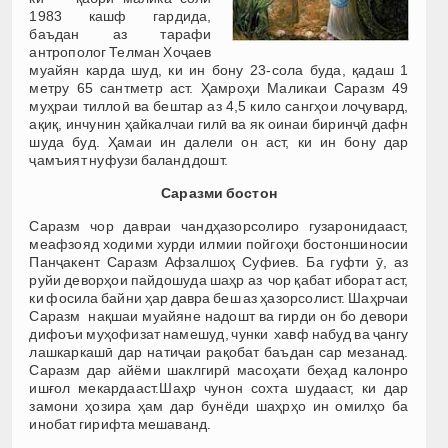
1983 кашф гардида,
баъдан аз тарафи
антрополог Телман Хоҷаев
муайян карда шуд, ки ин бону 23-сола буда, қадаш 1
метру 65 сантметр аст. Ҳамроҳи Маликаи Саразм 49
муҳраи тиллоӣ ва бештар аз 4,5 кило сангҳои лоҷувард,
ақиқ, инчунин ҳайкалчаи гилӣ ва як оинаи биринҷӣ дафн
шуда буд. Ҳамаи ин далели он аст, ки ин бону дар
ҷамъият нуфузи баланд дошт.
Саразми бостон
Саразм чор давраи чандҳазорсолиро гузаронидааст,
меафзояд ходими хурди илмии пойгоҳи бостоншиносии
Панҷакент Саразм Афзалшоҳ Суфиев. Ба гуфти ӯ, аз
руйи деворҳои пайдошуда шаҳр аз чор қабат иборат аст,
ки фосила байни ҳар давра беш аз ҳазорсолист. Шаҳрчаи
Саразм нақшаи муайяне надошт ва гирди он бо девори
дифоъи муҳофизат намешуд, чунки хавф набуд ва ҷангу
лашкаркашӣ дар натиҷаи рақобат баъдан сар мезанад.
Саразм дар айёми шаклгирӣ масоҳати беҳад калонро
ишғол мекардааст.Шаҳр чунон сохта шудааст, ки дар
замони ҳозира ҳам дар бунёди шаҳрҳо ин омилҳо ба
инобат гирифта мешаванд.