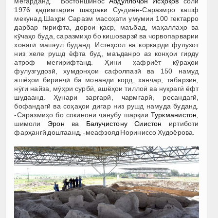
мегарданд. Бостоншинос
Абдуллоҷон Исҳоқов
соли
1976 қадимтарин шаҳраки Суғдиён-Саразмро кашф
мекунад.Шаҳри Саразм масоҳати умумии 100 гектарро
дарбар гирифта, дорои қаср, маъбад, маҳаллаҳо ва
кӯчаҳо буда, саразмиҳо бо кишоварзӣ ва чорвопарварии
хонагӣ машғул буданд. Истеҳсол ва коркарди фулузот
низ хеле рушд ёфта буд, маъданро аз конҳои гирду
атроф мегирифтанд. Ҳини ҳафриёт кӯраҳои
фулузгудозӣ, хумдонҳои сафолпазӣ ва 150 намуд
ашёҳои биринҷӣ ба монанди корд, ханҷар, табарзин,
нӯги найза, мӯҳри сурбӣ, ашёҳои тиллоӣ ва нуқрагӣ ёфт
шудаанд. Ҳунари заргарӣ, чармгарӣ, ресандагӣ,
бофандагӣ ва соҳаҳои дигар низ рушд намуда буданд.
-Саразмиҳо бо сокинони ҷанубу шарқии
Туркманистон
,
шимоли
Эрон
ва
Балуҷистону
Сиистон
иртиботи
фарҳангӣ доштаанд, -меафзояд Нориниссо Худоёрова.