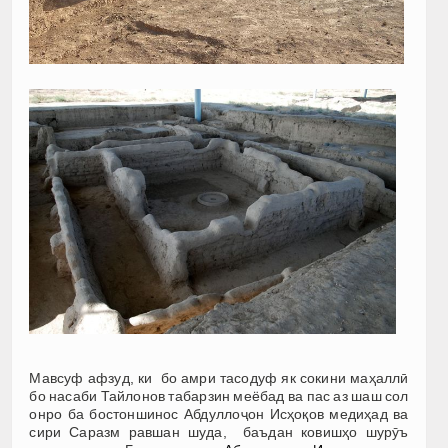
Мавсуф афзуд, ки бо амри тасодуф як сокини маҳаллӣ
бо насаби Тайлонов табарзин меёбад ва пас аз шаш сол
онро ба бостоншинос Абдуллоҷон Исҳоқов медиҳад ва
сири Саразм равшан шуда, баъдан ковишҳо шурӯъ