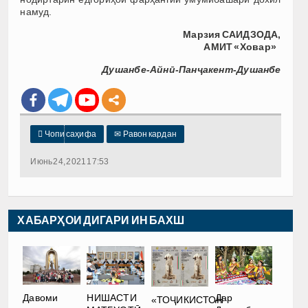
намуд.
Марзия САИДЗОДА,
АМИТ «Ховар»
Душанбе-Айнӣ-Панҷакент-Душанбе

Чопи саҳифа
✉
Равон кардан
Июнь 24, 2021 17:53
ХАБАРҲОИ ДИГАРИ ИН БАХШ
Давоми
НИШАСТИ
Дар
«ТОҶИКИСТОН