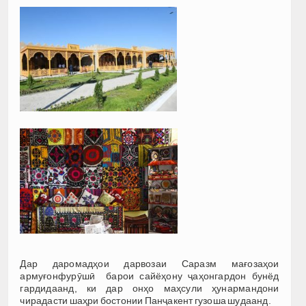
Дар даромадҳои дарвозаи Саразм мағозаҳои
армуғонфурӯшӣ барои сайёҳону ҷаҳонгардон бунёд
гардидаанд, ки дар онҳо маҳсули ҳунармандони
чирадасти шаҳри бостонии Панҷакент гузоша шудаанд.