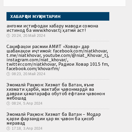
ХАБАРҲОИ МУҲИМТАРИН
Ҳангоми истифодаи хабару маводи сомона
истинод ба www.khovar.tj ҳатмӣ аст!
🕔
20:24, 20.Май 2024
Саҳифаҳои расмии АМИТ «Ховар» дар
шабакаҳои иҷтимоӣ: facebook.com/niatkhovar,
t.me/niatkhovar, youtube.com/@niat_Khovar_tj,
instagram.com/niat_khovar/,
twitter.com/niatkhovar, Радиои Ховар 101.5 fm,
facebook.com/khovarfm/
🕔
08:23, 20.Май 2024
Эмомалӣ Раҳмон: Хизмат ба Ватан, яъне
хизмати ҳарбӣ, мактаби ҷавонмардӣ ва
давраи ҳаматарафа обутоб ёфтани ҷавонон
мебошад
🕔
08:24, 5.Апр 2024
Эмомалӣ Раҳмон: Хизмат ба Ватан – Модар
қарзи фарзандии ҳар як ҷавон ба ҳисоб
меравад
🕔
17:18, 3.Апр 2024