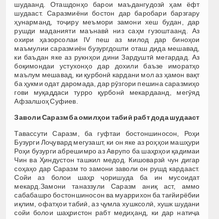
шудаанд. Оташдонҳо барои маъдангудозӣ ҳам ёфт
шудааст. Саразмиёни бостон дар баробари барзгару
ҳунарманд, тоҷиру меъмори замони хеш будан, дар
рушди маданияти маънавӣ низ саҳм гузоштаанд. Аз
охири ҳазорсолаи IV пеш аз милод дар биноҳои
маъмулии саразмиён бузургдошти оташ дида мешавад,
ки баъдан яке аз рукнҳои дини Зардуштӣ мегардад. Аз
боқимондаи устухонҳо дар дохили баъзе иморатҳо
маълум мешавад, ки қурбонӣ кардани мол аз ҳамон вақт
ба ҳукми одат даромада, дар рӯзгори пешина саразмиҳо
гови муқаддаси турро қурбонӣ мекардаанд, мегӯяд
Афзалшоҳ Суфиев.
Заволи Саразм ба омилҳои табиӣ рабт дода шудааст
Тавассути Саразм, ба гуфтаи бостоншиносон, Роҳи
Бузурги Лоҷувард мегузашт, ки он яке аз роҳҳои машҳури
Роҳи бузурги абрешимро аз Аврупо ба шаҳрҳои қадимаи
Чин ва Ҳиндустон ташкил медод. Кишоварзӣ чун дигар
соҳаҳо дар Саразм то замони заволи он рушд кардааст.
Сойи аз болои шаҳр ҷоришуда ба ин мусоидат
мекард.Замони таназзули Саразм аниқ аст, аммо
сабабашро бостоншиносон ва муаррихон ба тағйирёбии
иқлим, офатҳои табиӣ, аз ҷумла хушксолӣ, хушк шудани
сойи болои шаҳристон рабт медиҳанд, ки дар натиҷа