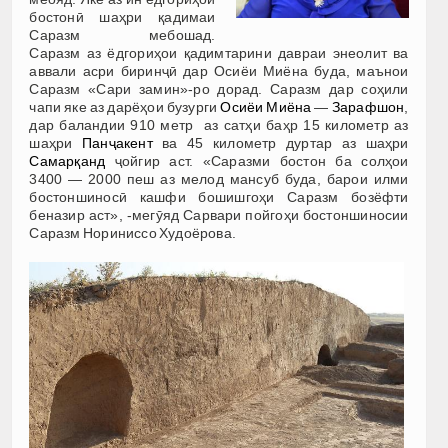
бостонӣ шаҳри қадимаи
Саразм мебошад.
Саразм аз ёдгориҳои қадимтарини давраи энеолит ва
аввали асри биринҷӣ дар Осиёи Миёна буда, маънои
Саразм «Сари замин»-ро дорад. Саразм дар соҳили
чапи яке аз дарёҳои бузурги
Осиёи Миёна
—
Зарафшон
,
дар баландии 910 метр аз сатҳи баҳр 15 километр аз
шаҳри
Панҷакент
ва 45 километр дуртар аз шаҳри
Самарқанд
ҷойгир аст. «Саразми бостон ба солҳои
3400 — 2000 пеш аз мелод мансуб буда, барои илми
бостоншиносӣ кашфи бошишгоҳи Саразм бозёфти
беназир аст», -мегӯяд Сарвари пойгоҳи бостоншиносии
Саразм Нориниссо Худоёрова.