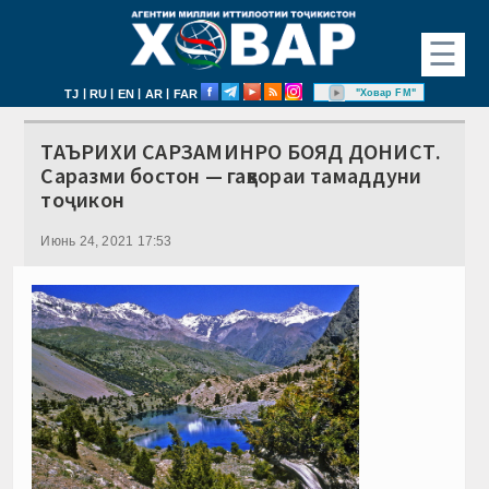
☰
|
|
|
|
"Ховар FM"
TJ
RU
EN
AR
FAR
ТАЪРИХИ САРЗАМИНРО БОЯД ДОНИСТ.
Саразми бостон — гаҳвораи тамаддуни
тоҷикон
Июнь 24, 2021 17:53