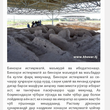
Биноҳои истиқоматӣ, маъмурӣ ва ибодатхонаҳо.
Биноҳои истиқоматӣ аз биноҳои маъмурӣ ва маъбадҳо
ба кулли фарқ мекунанд. Биноҳои истиқоматӣ аз се-
чаҳор ҳуҷраҳои хурд-хурд, саҳни ҳавлӣ ва якчанд ҳуҷраи
дигар барои маҳфузи анҷому лавозимоти рӯзгор иборат
аст, ки тангкӯчаю паскӯчаҳоро ҷудо мекунад. Аз
боқимондаҳои чӯбҳои пӯсида ва пайи чӯбҳо дар болои
лойдевор аён аст, ки хонаҳо ва иморатҳо аз ҳамон вақт бо
чӯб пӯшонида мешудаанд. Раставу дӯконҳои
ҳунармандӣ дар наздикии хонаҳои истиқоматӣ ҷойгир