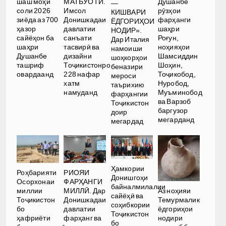
шаш моҳи
МАТБУОТӢ.
Душанбе
—
соли 2026
Имсол
рӯзҳои
КИШВАРИ
зиёда аз 700
Донишкадаи
фарҳанги
ЁДГОРИҲОИ
ҳазор
давлатии
шаҳри
НОДИР».
сайёҳон ба
санъати
Роғун,
Дар Италия
шаҳри
тасвирӣ ва
ноҳияҳои
намоиши
Душанбе
дизайни
Шамсиддин
шоҳкорҳои
ташриф
Тоҷикистонро
Шоҳин,
беназири
овардаанд
228 нафар
Тоҷикобод,
мероси
хатм
Нуробод,
таърихию
намуданд
Муъминобод
фарҳангии
ва Варзоб
Тоҷикистон
баргузор
доир
мегарданд
мегардад
Ҳамкории
Роҳбарияти
РИОЯИ
Донишгоҳи
Осорхонаи
ФАРҲАНГИ
байналмилалии
Аз ноҳияи
миллии
МИЛЛӢ. Дар
сайёҳӣ ва
Темурмалик
Тоҷикистон
Донишкадаи
соҳибкории
ёдгориҳои
бо
давлатии
Тоҷикистон
нодири
ҳафриёти
фарҳанг ва
бо