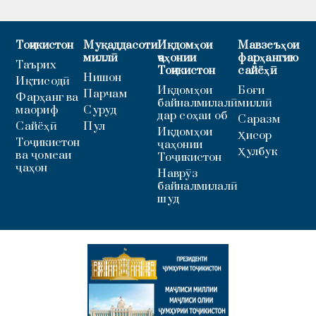
Тоҷикистон
Муқаддасоти
Иқдомҳои
Мавзеъҳои
миллӣ
ҷаҳонии
фарҳангию
Таърих
Тоҷикистон
сайёҳӣ
Нишон
Иқтисодӣ
Иқдомҳои
Боғи
Парчам
Фарҳанг ва
байналмилалӣ
миллӣ
маориф
Суруд
дар соҳаи об
Саразм
Сайёҳӣ
Пул
Иқдомҳои
Ҳисор
Тоҷикистон
ҷаҳонии
Ҳулбук
ва ҷомеаи
Тоҷикистон
ҷаҳон
Наврӯз
байналмилалӣ
шуд