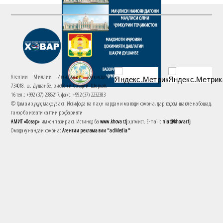
Агентии Миллии Иттилоотии Тоҷикистон
734018. ш. Душанбе, хиёбони Саъдии Шерозӣ,
16 тел.: +992 (37) 2385217, факс: +992 (37) 2232383
© Ҳамаи ҳуқуқ маҳфуз аст. Истифода ва паҳн кардани маводи сомона, дар кадом шакле набошад,
танҳо бо иҷозати хаттии роҳбарияти
АМИТ «Ховар»
имконпазир аст. Истинод ба
www.khovar.tj
ҳатмист. E-mail:
niat@khovar.tj
Омодакунандаи сомона:
Агентии рекламавии "adMedia"