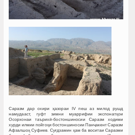
Саразм дар охири ҳазораи IV пеш аз милод рушд
намудааст, гуфт зимни муаррифии экспонатҳои
Осорхонаи таърихӣ-бостоншиносии Саразм ходими
хурди илмии пойгоҳи бостоншиносии Панҷакент Саразм
Афзалшоҳ Суфиев. Суғдзамин ҳам ба воситаи Саразми