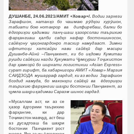
ДУШАНБЕ, 24.06.2021/АМИТ «Ховар»/.
Водии зархези
Зарафшон, натанҳо бо чашмаю рӯдҳои хурӯшон,
табиати бою нотакрор ва
дилфиребаш, балки бо
ёдгориҳои қадимаи панҷ-шаш ҳазорсолаи таърихию
фарҳангиаш қалби садҳо нафар бостоншиносон,
сайёҳону ҷаҳонгардонро тасхир намудааст. Зимни
ифтитоҳи хатсайри нави сайёҳӣ дар масири
Душанбе-Айнӣ –Панҷакент, ки бо иқдоми Кумитаи
рушди сайёҳии назди Ҳукумати Ҷумҳурии Тоҷикистон
дар ҳамкорӣ бо ширкати логистикии «
Asian
Express
»
сурат гирифт, ба хабарнигори АМИТ «Ховар» Марзия
САИДЗОДА мушарраф гардид, ки аз водии Зарафшон
боздид намуда, бо маконҳои сайёҳӣ ва ёдгориҳои
таърихию фарҳангии шаҳри бостонии Панҷакент, аз
ҷумла шаҳри қадимаи Саразм шинос гардад.
«Мусаллам аст, ки аз се
ҳазор ёдгориии таърихию
фарҳангие, ки дар
Тоҷикистон мавҷуд, аст беш
аз дусадтоаш ба шаҳри
бостонии Панҷакент рост
меояд. Яке аз ин ёдгориҳои