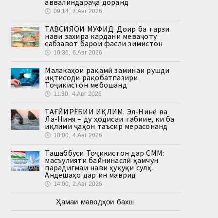
аввалиндараҷа доранд
🕔
09:14, 7.Авг 2026
ТАВСИЯҲОИ МУФИД. Доир ба тарзи
нави захира кардани меваҷоту
сабзавот барои фасли зимистон
🕔
10:36, 6.Авг 2026
Малакаҳои рақамӣ заминаи рушди
иқтисоди рақобатпазири
Тоҷикистон мебошанд
🕔
11:30, 4.Авг 2026
ТАҒЙИРЁБИИ ИҚЛИМ. Эл-Нинё ва
Ла-Ниня – ду ҳодисаи табиие, ки ба
иқлими ҷаҳон таъсир мерасонанд
🕔
10:00, 4.Авг 2026
Ташаббуси Тоҷикистон дар СММ:
масъулияти байнинаслӣ ҳамчун
парадигмаи нави ҳуқуқи сулҳ.
Андешаҳо дар ин маврид
🕔
14:00, 2.Авг 2026
Ҳамаи маводҳои бахш