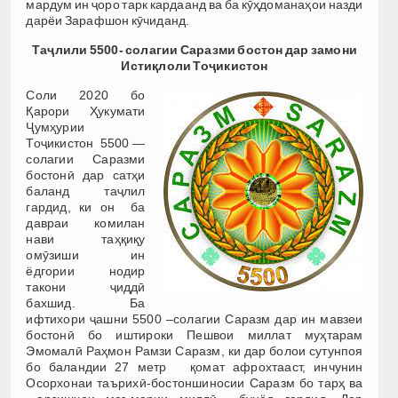
мардум ин ҷоро тарк кардаанд ва ба кӯҳдоманаҳои назди
дарёи Зарафшон кӯчиданд.
Таҷлили 5500- солагии Саразми бостон дар замони
Истиқлоли Тоҷикистон
Соли 2020 бо
Қарори Ҳукумати
Ҷумҳурии
Тоҷикистон 5500 —
солагии Саразми
бостонӣ дар сатҳи
баланд таҷлил
гардид, ки он ба
давраи комилан
нави таҳқиқу
омӯзиши ин
ёдгории нодир
такони ҷиддӣ
бахшид. Ба
ифтихори ҷашни 5500 –солагии Саразм дар ин мавзеи
бостонӣ бо иштироки Пешвои миллат муҳтарам
Эмомалӣ Раҳмон Рамзи Саразм, ки дар болои сутунпоя
бо баландии 27 метр қомат афрохтааст, инчунин
Осорхонаи таърихӣ-бостоншиносии Саразм бо тарҳ ва