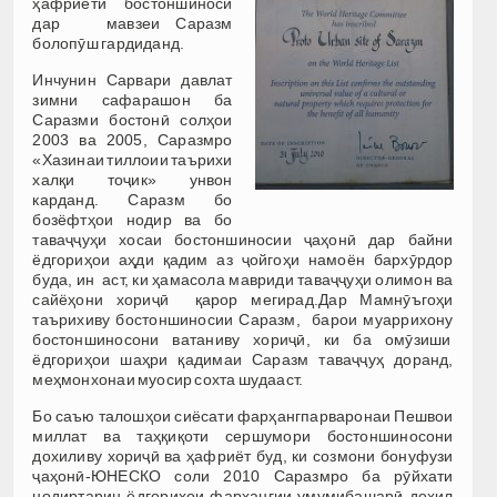
ҳафриёти бостоншиносӣ
дар мавзеи Саразм
болопӯш гардиданд.
Инчунин Сарвари давлат
зимни сафарашон ба
Саразми бостонӣ солҳои
2003 ва 2005, Саразмро
«Хазинаи тиллоии таърихи
халқи тоҷик» унвон
карданд. Саразм бо
бозёфтҳои нодир ва бо
таваҷҷуҳи хосаи бостоншиносии ҷаҳонӣ дар байни
ёдгориҳои аҳди қадим аз ҷойгоҳи намоён бархӯрдор
буда, ин аст, ки ҳамасола мавриди таваҷҷуҳи олимон ва
сайёҳони хориҷӣ қарор мегирад.Дар Мамнӯъгоҳи
таърихиву бостоншиносии Саразм, барои муаррихону
бостоншиносони ватаниву хориҷӣ, ки ба омӯзиши
ёдгориҳои шаҳри қадимаи Саразм таваҷҷуҳ доранд,
меҳмонхонаи муосир сохта шудааст.
Бо саъю талошҳои сиёсати фарҳангпарваронаи Пешвои
миллат ва таҳқиқоти сершумори бостоншиносони
дохиливу хориҷӣ ва ҳафриёт буд, ки созмони бонуфузи
ҷаҳонӣ-ЮНЕСКО соли 2010 Саразмро ба рӯйхати
нодиртарин ёдгориҳои фарҳангии умумибашарӣ дохил