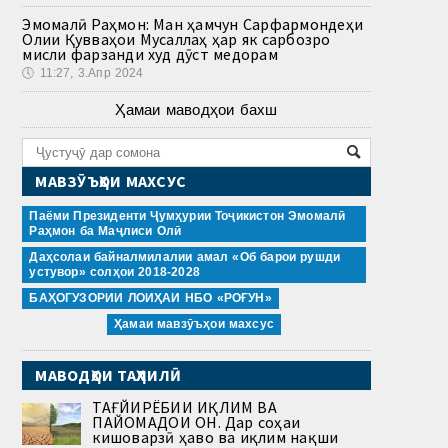
Эмомалӣ Раҳмон: Ман ҳамчун Сарфармондеҳи
Олии Қувваҳои Мусаллаҳ ҳар як сарбозро
мисли фарзанди худ дӯст медорам
🕔
11:27, 3.Апр 2024
Ҳамаи маводҳои бахш
МАВЗӮЪҲОИ МАХСУС
Паёми Президенти Ҷумҳурии Тоҷикистон Эмомалӣ
Раҳмон ба Маҷлиси Олӣ
Даҳсолаи байналмилалии амал «Об барои рушди
устувор» солҳои 2018-2028
БАҲОГУЗОРИИ ЛОИҲАИ НБО «РОҒУН»
Ҳамаи мавзӯъҳои махсус
МАВОДҲОИ ТАҲЛИЛӢ
ТАҒЙИРЁБИИ ИҚЛИМ ВА
ПАЙОМАДҲОИ ОН. Дар соҳаи
кишоварзӣ ҳаво ва иқлим нақши