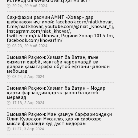
истинод ба www.khovar.tj ҳатмӣ аст!
🕔
20:24, 20.Май 2024
Саҳифаҳои расмии АМИТ «Ховар» дар
шабакаҳои иҷтимоӣ: facebook.com/niatkhovar,
t.me/niatkhovar, youtube.com/@niat_Khovar_tj,
instagram.com/niat_khovar/,
twitter.com/niatkhovar, Радиои Ховар 101.5 fm,
facebook.com/khovarfm/
🕔
08:23, 20.Май 2024
Эмомалӣ Раҳмон: Хизмат ба Ватан, яъне
хизмати ҳарбӣ, мактаби ҷавонмардӣ ва
давраи ҳаматарафа обутоб ёфтани ҷавонон
мебошад
🕔
08:24, 5.Апр 2024
Эмомалӣ Раҳмон: Хизмат ба Ватан – Модар
қарзи фарзандии ҳар як ҷавон ба ҳисоб
меравад
🕔
17:18, 3.Апр 2024
Эмомалӣ Раҳмон: Ман ҳамчун Сарфармондеҳи
Олии Қувваҳои Мусаллаҳ ҳар як сарбозро
мисли фарзанди худ дӯст медорам
🕔
11:27, 3.Апр 2024