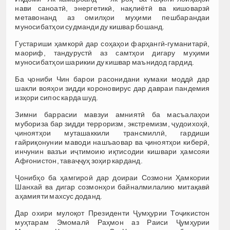
нави саноатӣ, энергетикӣ, нақлиётӣ ва кишоварзӣ
метавонанд аз омилҳои муҳими пешбарандаи
муносибатҳои судманди ду кишвар бошанд.
Густариши ҳамкорӣ дар соҳаҳои фарҳангӣ-гуманитарӣ,
маориф, тандурустӣ аз самтҳои дигару муҳими
муносибатҳои шарикии ду кишвар маънидод гардид.
Ба ҷониби Чин барои расонидани кумаки моддӣ дар
шакли вояҳои зидди короновирус дар давраи пандемия
изҳори сипос карда шуд.
Зимни баррасии мавзуи амниятӣ ба масъалаҳои
мубориза бар зидди терроризм, экстремизм, ҷудоихоҳӣ,
ҷиноятҳои муташаккили трансмиллӣ, гардиши
ғайриқонунии маводи нашъаовар ва ҷиноятҳои киберӣ,
инчунин вазъи иҷтимоию иқтисодии кишвари ҳамсояи
Афғонистон, таваҷҷуҳ зоҳир карданд.
Ҷонибҳо ба ҳамгироӣ дар доираи Созмони Ҳамкории
Шанхай ва дигар созмонҳои байналмилалию митақавӣ
аҳамияти махсус доданд.
Дар охири мулоқот Президенти Ҷумҳурии Тоҷикистон
муҳтарам Эмомалӣ Раҳмон аз Раиси Ҷумҳурии