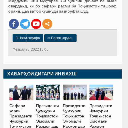
Мардумии Чин муҳтарам Си Ҷинпин даъват ба амал
оварданд, ки бо сафари расмӣ ба Тоҷикистон ташриф
оранд. Даъват бо хушнудӣ пазируфта шуд.

Чопи саҳифа
✉
Равон кардан
Февраль 5, 2022 15:00
ХАБАРҲОИ ДИГАРИ ИН БАХШ
Сафари
Президенти
Президенти
Президенти
кории
Ҷумҳурии
Ҷумҳурии
Ҷумҳурии
Президенти
Тоҷикистон
Тоҷикистон
Тоҷикистон
Ҷумҳурии
Эмомалӣ
Эмомалӣ
Эмомалӣ
Тоҷикистон
Раҳмон дар
Раҳмон дар
Раҳмон