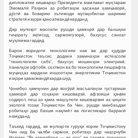
дипломатии кишварҳо Президенти мамлакат муҳтарам
Эмомалӣ Раҳмон аз робитаҳои ҳасанаи ҳамҷаворӣ,
дӯстӣ ва боварию эътимоди мутақобилаи шарикии
стратегӣ изҳори қаноатмандӣ карданд.
Дар мулоқот масоили рушди ҳамкорӣ дар бахшҳои
тиҷорату иқтисод, сармоягузорӣ, бахусус саноат
муҳокима гардид.
Барои воридоти технологияи нав ва дар ҳудуди
Тоҷикистон таъсис додани заминаҳои истеҳсоли
“технологияи сабз”, бахусус мошинҳои электрикӣ,
панелҳои офтобӣ, сохтмон ва бо технологияи пешрафта
муҷаҳҳаз кардани иншоотҳои энергетикии Тоҷикистон
изҳори ҳавасмандӣ карда шуд.
Ҷонибҳо ҳамчунин дар вохӯрӣ масъалаҳои густариши
ҳамкорӣ дар соҳаҳои кишоварзӣ, афзоиши ҳаҷми
содирот, пеш аз ҳама маҳсулоти кишоварзии аз ҷиҳати
экологӣ тозаи Тоҷикистон ба Чин, рушди минбаъдаи
робитаҳо дар бахши нақлиёт ва логистикаро баррасӣ
намуданд.
Таъкид гардид, ки мулоқоти гуруҳи кории Тоҷикистону
Чин оид ба ҷалби сармоя, робитаҳо дар чаҳорчуби
Иқдоми “Як камарбанд — як роҳ” ва таҳияи лоиҳаҳои