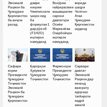
Эмомалӣ
даври
Вохӯрии
вориди
Раҳмон ба
ниҳоии
ғайрирасмии
шаҳри
Ҷумҳурии
Чемпионати
машваратии
Чолпон-
Қирғизистон
ҷаҳон оид
сарони
Атаи
ба анҷом
ба
давлатҳои
Ҷумҳурии
расид
формулаи 1
Осиёи
Қирғизистон
дар рӯи об
Марказӣ ва
шуданд
(F1H2O)
Озарбойҷон
иштирок
иштирок
намуданд
намуданд
Сафари
Қарорҳои
Фармонҳои
Сарвари
кории
Ҳукумати
Президенти
давлат
Президенти
Ҷумҳурии
Ҷумҳурии
Эмомалӣ
Ҷумҳурии
Тоҷикистон
Тоҷикистон
Раҳмон дар
Тоҷикистон
якчанд
Эмомалӣ
вазорату
Раҳмон ба
идораҳо
Ҷумҳурии
тағйироти
Қирғизистон
кадрӣ
амалӣ