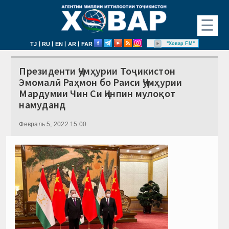
☰
|
|
|
|
"Ховар FM"
TJ
RU
EN
AR
FAR
Президенти Ҷумҳурии Тоҷикистон
Эмомалӣ Раҳмон бо Раиси Ҷумҳурии
Мардумии Чин Си Ҷинпин мулоқот
намуданд
Февраль 5, 2022 15:00