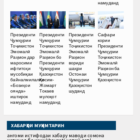
намуданд
Президенти
Президенти
Президенти
Сафари
Ҷумҳурии
Ҷумҳурии
Ҷумҳурии
кории
Тоҷикистон
Тоҷикистон
Тоҷикистон
Президенти
Эмомалӣ
Эмомалӣ
Эмомалӣ
Ҷумҳурии
Раҳмон дар
Раҳмон бо
Раҳмон
Тоҷикистон
маросими
Президенти
вориди
Эмомалӣ
ифтитоҳи
Ҷумҳурии
шаҳри
Раҳмон ба
мусобиқаи
Қазоқистон
Остонаи
Ҷумҳурии
байналмилалии
Қосим-
Ҷумҳурии
Қазоқистон
«Бозиҳои
Жомарт
Қазоқистон
оянда»
Токаев
шуданд
иштирок
мулоқот
намуданд
намуданд
ХАБАРҲОИ МУҲИМТАРИН
Ҳангоми истифодаи хабару маводи сомона