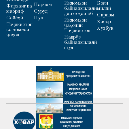
Иқдомҳои
Боғи
Парчам
Фарҳанг ва
байналмилалӣ
миллӣ
маориф
Суруд
дар соҳаи об
Саразм
Сайёҳӣ
Пул
Иқдомҳои
Ҳисор
Тоҷикистон
ҷаҳонии
Ҳулбук
ва ҷомеаи
Тоҷикистон
ҷаҳон
Наврӯз
байналмилалӣ
шуд