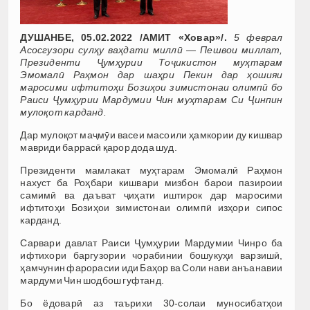
ДУШАНБЕ, 05.02.2022 /АМИТ «Ховар»/.
5 феврал
Асосгузори сулҳу ваҳдати миллӣ — Пешвои миллат,
Президенти Ҷумҳурии Тоҷикистон муҳтарам
Эмомалӣ Раҳмон дар шаҳри Пекин дар ҳошияи
маросими ифтитоҳи Бозиҳои зимистонаи олимпӣ бо
Раиси Ҷумҳурии Мардумии Чин муҳтарам Си Ҷинпин
мулоқот карданд.
Дар мулоқот маҷмӯи васеи масоили ҳамкории ду кишвар
мавриди баррасӣ қарор дода шуд.
Президенти мамлакат муҳтарам Эмомалӣ Раҳмон
нахуст ба Роҳбари кишвари мизбон барои пазироии
самимӣ ва даъват ҷиҳати иштирок дар маросими
ифтитоҳи Бозиҳои зимистонаи олимпӣ изҳори сипос
карданд.
Сарвари давлат Раиси Ҷумҳурии Мардумии Чинро ба
ифтихори баргузории чорабинии бошукуҳи варзишӣ,
ҳамчунин фарорасии иди Баҳор ва Соли нави анъанавии
мардуми Чин шодбош гуфтанд.
Бо ёдоварӣ аз таърихи 30-солаи муносибатҳои