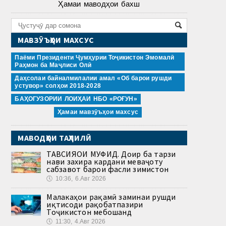
Ҳамаи маводҳои бахш
МАВЗӮЪҲОИ МАХСУС
Паёми Президенти Ҷумҳурии Тоҷикистон Эмомалӣ
Раҳмон ба Маҷлиси Олӣ
Даҳсолаи байналмилалии амал «Об барои рушди
устувор» солҳои 2018-2028
БАҲОГУЗОРИИ ЛОИҲАИ НБО «РОҒУН»
Ҳамаи мавзӯъҳои махсус
МАВОДҲОИ ТАҲЛИЛӢ
ТАВСИЯҲОИ МУФИД. Доир ба тарзи
нави захира кардани меваҷоту
сабзавот барои фасли зимистон
🕔
10:36, 6.Авг 2026
Малакаҳои рақамӣ заминаи рушди
иқтисоди рақобатпазири
Тоҷикистон мебошанд
🕔
11:30, 4.Авг 2026