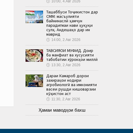
🕔
10:00, 4.Авг 2026
Ташаббуси Тоҷикистон дар
СММ: масъулияти
байнинаслӣ ҳамчун
парадигмаи нави ҳуқуқи
сулҳ. Андешаҳо дар ин
маврид
🕔
14:00, 2.Авг 2026
ТАВСИЯҲОИ МУФИД. Доир
ба манфиат ва хусусияти
табобатии хӯрокҳои миллӣ
🕔
13:30, 2.Авг 2026
Дараи Камароб дорои
захираҳои нодири
агробиологӣ ва имконияти
васеи рушди кишоварзии
кӯҳистон аст
🕔
11:30, 2.Авг 2026
Ҳамаи маводҳои бахш