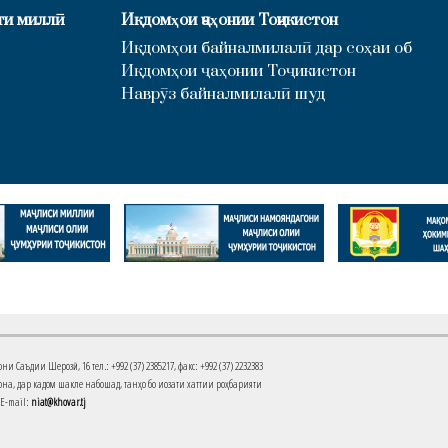
ти миллӣ
Иқдомҳои ҷаҳонии Тоҷикистон
Иқдомҳои байналмилалӣ дар соҳаи об
Иқдомҳои ҷаҳонии Тоҷикистон
Наврӯз байналмилалӣ шуд
Саъдии Шерозӣ, 16 тел.: +992 (37) 2385217, факс: +992 (37) 2232383
на, дар кадом шакле набошад, танҳо бо иҷозати хаттии роҳбарияти
 E-mail:
niat@khovar.tj