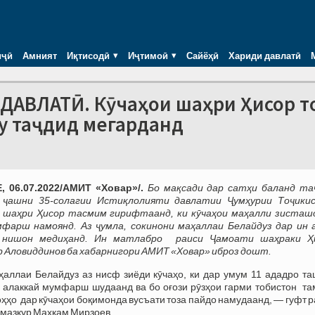
иҷӣ
Амният
Иқтисодӣ
Иҷтимоӣ
Сайёҳӣ
Хариди давлатӣ
ДАВЛАТӢ. Кӯчаҳои шаҳри Ҳисор т
у таҷдид мегарданд
 06.07.2022/АМИТ «Ховар»/.
Бо мақсади дар сатҳи баланд та
 ҷашни 35-солагии Истиқлолияти давлатии Ҷумҳурии Тоҷики
 шаҳри Ҳисор тасмим гирифтаанд, ки кӯчаҳои маҳалли зисташ
мфарш намоянд. Аз ҷумла, сокинони маҳаллаи Белайдуз дар ин 
 нишон медиҳанд. Ин матлабро раиси Ҷамоати шаҳраки Ҳ
 Аловиддинов ба хабарнигори АМИТ «Ховар» иброз дошт.
аллаи Белайдуз аз нисф зиёди кӯчаҳо, ки дар умум 11 ададро та
 алаккай мумфарш шудаанд ва бо оғози рӯзҳои гарми тобистон та
оҳҳо дар кӯчаҳои боқимонда вусъати тоза пайдо намудаанд, — гуфт 
мазкур Маҳкам Мирзоев.