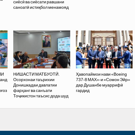
сиёсӣ ва сиёсати равшани
саноатӣ истиқбол менамояд
ӣ
ЛИ
НИШАСТИ МАТБУОТӢ.
Ҳавопаймои нави «Boeing
ҷанд
Осорхонаи таърихии
737-8 MAX»-и «Сомон Эйр»
Донишкадаи давлатии
дар Душанбе муаррифӣ
оғоз
фарҳанг ва санъати
гардид
Тоҷикистон таъсис дода шуд