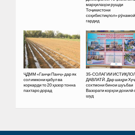
марҳилаҳои рушди
Тоҷикистони
соҳибистиқлол» рӯнамо
гардид
ҶДММ «Ганҷи Панҷ» дар як
35-СОЛАГИИ ИСТИҚЛО
сол имкони қабул ва
ДАВЛАТӢ. Дар шаҳри Ху
коркарди то 20 ҳазор тонна
сохтмони бинои шуъбаи
пахтаро дорад
Вазорати корҳои дохилӣ 
шуд