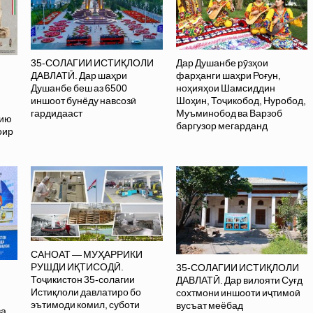
35-СОЛАГИИ ИСТИҚЛОЛИ
Дар Душанбе рӯзҳои
ДАВЛАТӢ. Дар шаҳри
фарҳанги шаҳри Роғун,
Душанбе беш аз 6500
ноҳияҳои Шамсиддин
иншоот бунёду навсозӣ
Шоҳин, Тоҷикобод, Нуробод,
гардидааст
Муъминобод ва Варзоб
хию
баргузор мегарданд
оир
САНОАТ — МУҲАРРИКИ
РУШДИ ИҚТИСОДӢ.
35-СОЛАГИИ ИСТИҚЛОЛИ
Тоҷикистон 35-солагии
ДАВЛАТӢ. Дар вилояти Суғд
Истиқлоли давлатиро бо
сохтмони иншооти иҷтимоӣ
эътимоди комил, суботи
вусъат меёбад
ва