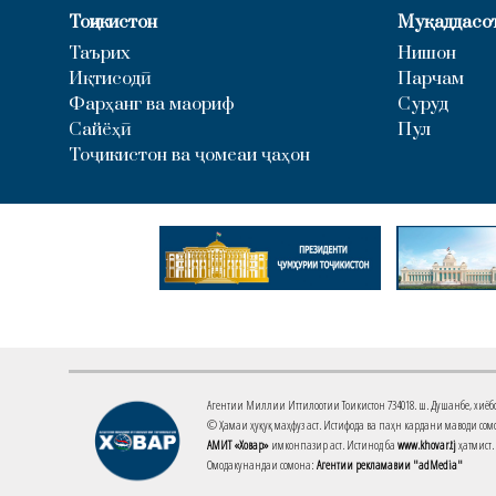
Тоҷикистон
Муқаддасо
Таърих
Нишон
Иқтисодӣ
Парчам
Фарҳанг ва маориф
Суруд
Сайёҳӣ
Пул
Тоҷикистон ва ҷомеаи ҷаҳон
Агентии Миллии Иттилоотии Тоҷикистон 734018. ш. Душанбе, хиёбони 
© Ҳамаи ҳуқуқ маҳфуз аст. Истифода ва паҳн кардани маводи сомо
АМИТ «Ховар»
имконпазир аст. Истинод ба
www.khovar.tj
ҳатмист.
Омодакунандаи сомона:
Агентии рекламавии "adMedia"