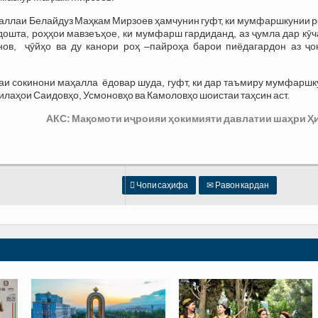
аллаи Белайдуз Маҳкам Мирзоев ҳамчунин гуфт, ки мумфаршкунии р
дошта, роҳҳои мавзеъҳое, ки мумфарш гардиданд, аз ҷумла дар кӯ
ов, ҷӯйҳо ва ду канори роҳ –пайроҳа барои пиёдагардон аз ҷо
аи сокинони маҳалла ёдовар шуда, гуфт, ки дар таъмиру мумфаршк
илаҳои Саидовҳо, Усмоновҳо ва Камоловҳо шоистаи таҳсин аст.
АКС: Мақомоти иҷроияи ҳокимияти давлатии шаҳри Ҳ

Чопи саҳифа
✉
Равон кардан