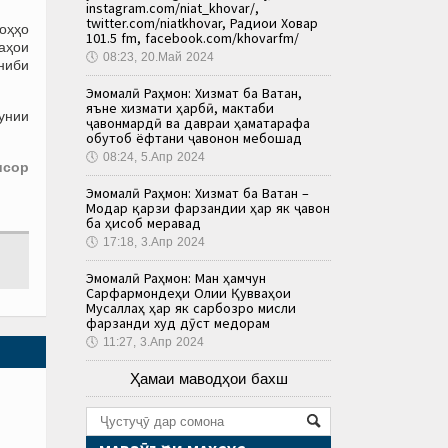
instagram.com/niat_khovar/,
twitter.com/niatkhovar, Радиои Ховар
оҳҳо
101.5 fm, facebook.com/khovarfm/
чаҳои
🕔
08:23, 20.Май 2024
ниби
Эмомалӣ Раҳмон: Хизмат ба Ватан,
яъне хизмати ҳарбӣ, мактаби
унии
ҷавонмардӣ ва давраи ҳаматарафа
обутоб ёфтани ҷавонон мебошад
🕔
08:24, 5.Апр 2024
исор
Эмомалӣ Раҳмон: Хизмат ба Ватан –
Модар қарзи фарзандии ҳар як ҷавон
ба ҳисоб меравад
🕔
17:18, 3.Апр 2024
Эмомалӣ Раҳмон: Ман ҳамчун
Сарфармондеҳи Олии Қувваҳои
Мусаллаҳ ҳар як сарбозро мисли
фарзанди худ дӯст медорам
🕔
11:27, 3.Апр 2024
Ҳамаи маводҳои бахш