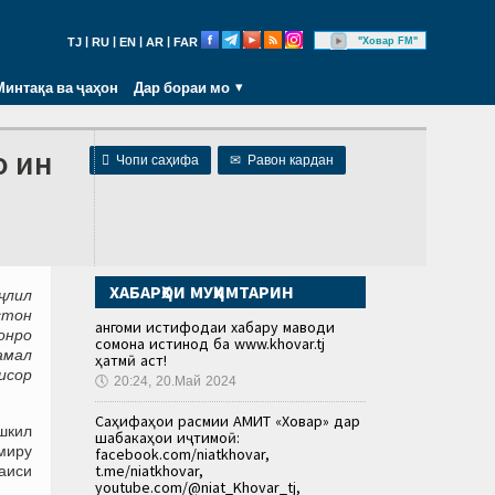
|
|
|
|
"Ховар FM"
TJ
RU
EN
AR
FAR
Минтақа ва ҷаҳон
Дар бораи мо
о ин

Чопи саҳифа
✉
Равон кардан
ХАБАРҲОИ МУҲИМТАРИН
ҷлил
стон
Ҳангоми истифодаи хабару маводи
онро
сомона истинод ба www.khovar.tj
амал
ҳатмӣ аст!
исор
🕔
20:24, 20.Май 2024
Саҳифаҳои расмии АМИТ «Ховар» дар
шкил
шабакаҳои иҷтимоӣ:
миру
facebook.com/niatkhovar,
t.me/niatkhovar,
раиси
youtube.com/@niat_Khovar_tj,