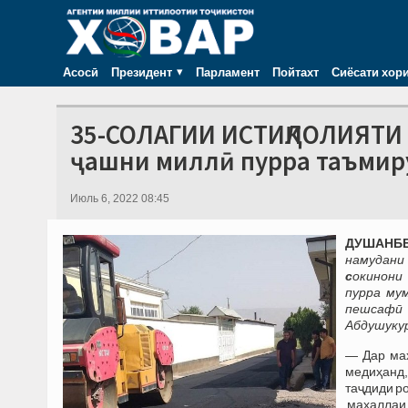
Асосӣ
Президент
Парламент
Пойтахт
Сиёсати хор
35-СОЛАГИИ ИСТИҚЛОЛИЯТИ 
ҷашни миллӣ пурра таъмир
Июль 6, 2022 08:45
ДУШАНБЕ,
намудани
с
окинони
пурра му
пешсафӣ
Абдушукур
— Дар маҳ
медиҳанд,
таҷдиди р
маҳаллаи 