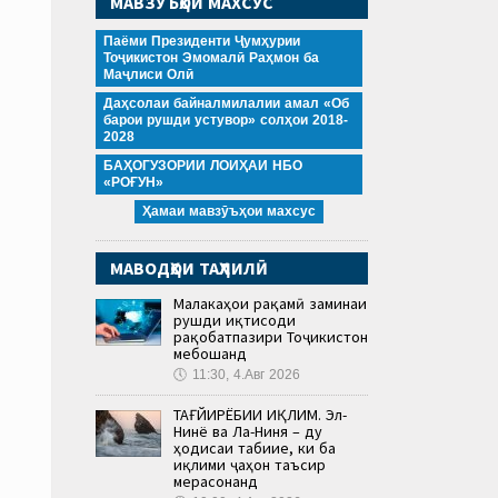
МАВЗӮЪҲОИ МАХСУС
Паёми Президенти Ҷумҳурии
Тоҷикистон Эмомалӣ Раҳмон ба
Маҷлиси Олӣ
Даҳсолаи байналмилалии амал «Об
барои рушди устувор» солҳои 2018-
2028
БАҲОГУЗОРИИ ЛОИҲАИ НБО
«РОҒУН»
Ҳамаи мавзӯъҳои махсус
МАВОДҲОИ ТАҲЛИЛӢ
Малакаҳои рақамӣ заминаи
рушди иқтисоди
рақобатпазири Тоҷикистон
мебошанд
🕔
11:30, 4.Авг 2026
ТАҒЙИРЁБИИ ИҚЛИМ. Эл-
Нинё ва Ла-Ниня – ду
ҳодисаи табиие, ки ба
иқлими ҷаҳон таъсир
мерасонанд