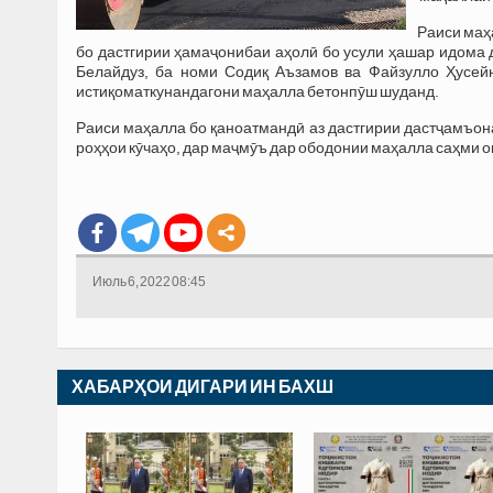
Раиси маҳ
бо дастгирии ҳамаҷонибаи аҳолӣ бо усули ҳашар идома 
Белайдуз, ба номи Содиқ Аъзамов ва Файзулло Ҳусейн
истиқоматкунандагони маҳалла бетонпӯш шуданд.
Раиси маҳалла бо қаноатмандӣ аз дастгирии дастҷамъон
роҳҳои кӯчаҳо, дар маҷмӯъ дар ободонии маҳалла саҳми о
Июль 6, 2022 08:45
ХАБАРҲОИ ДИГАРИ ИН БАХШ