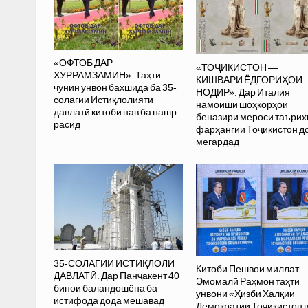
«ОФТОБ ДАР
«ТОҶИКИСТОН —
ХУРРАМЗАМИН». Таҳти
КИШВАРИ ЁДГОРИҲОИ
чунин унвон бахшида ба 35-
НОДИР». Дар Италия
солагии Истиқлолияти
намоиши шоҳкорҳои
давлатӣ китоби нав ба нашр
беназири мероси таъри
расид
фарҳангии Тоҷикистон д
мегардад
35-СОЛАГИИ ИСТИҚЛОЛИ
Китоби Пешвои миллат
ДАВЛАТӢ. Дар Панҷакент 40
Эмомалӣ Раҳмон таҳти
бинои баландошёна ба
унвони «Ҳизби Халқии
истифода дода мешавад
Демократии Тоҷикистон 