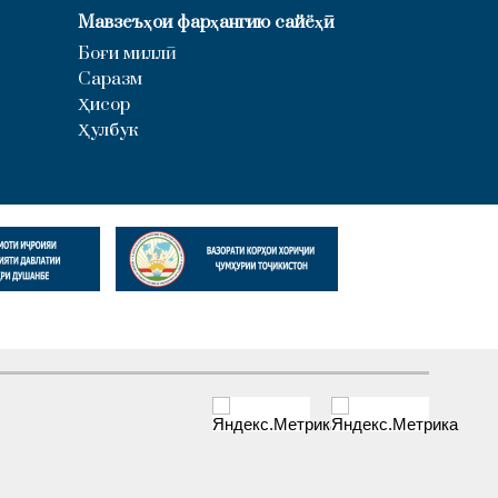
Мавзеъҳои фарҳангию сайёҳӣ
Боғи миллӣ
Саразм
Ҳисор
Ҳулбук