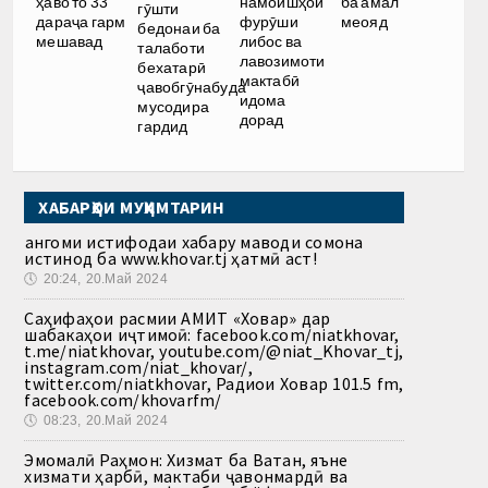
ҳаво то 33
намоишҳои
ба амал
гӯшти
дараҷа гарм
фурӯши
меояд
бедонаи ба
мешавад
либос ва
талаботи
лавозимоти
бехатарӣ
мактабӣ
ҷавобгӯнабуда
идома
мусодира
дорад
гардид
ХАБАРҲОИ МУҲИМТАРИН
Ҳангоми истифодаи хабару маводи сомона
истинод ба www.khovar.tj ҳатмӣ аст!
🕔
20:24, 20.Май 2024
Саҳифаҳои расмии АМИТ «Ховар» дар
шабакаҳои иҷтимоӣ: facebook.com/niatkhovar,
t.me/niatkhovar, youtube.com/@niat_Khovar_tj,
instagram.com/niat_khovar/,
twitter.com/niatkhovar, Радиои Ховар 101.5 fm,
facebook.com/khovarfm/
🕔
08:23, 20.Май 2024
Эмомалӣ Раҳмон: Хизмат ба Ватан, яъне
хизмати ҳарбӣ, мактаби ҷавонмардӣ ва