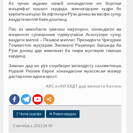
Аз чунин иқдоми наҷиб хонандагони ин боргоҳи
маърифат хушҳол гардида, миннатдории худро бо
қироати шеърҳо ба ифтихори Рӯзи дониш ва васфи сулҳу
ваҳдати миллӣ баён доштанд.
Пас аз ҷамъбасти ҳамоиш омӯзгорон, хонандагон ва
меҳмонон суханронии пурмуҳтавои Асосгузори сулҳу
ваҳдати миллӣ – Пешвои миллат, Президенти Ҷумҳурии
Тоҷикистон муҳтарам Эмомалӣ Раҳмонро бахшида ба
Рӯзи дониш дар мамлакат ба таври мустақим тамошо
карданд.
Зимнан дар ин рӯз соҳибкори ватандӯсту саховатпеша
Нуралӣ Ризоев барои хонандагони муассисаи мазкур
дастархони идона орост.
АКС аз КИ ХХДТ дар вилояти Хатлон

Чопи саҳифа
✉
Равон кардан
Сентябрь 1, 2022 16:00