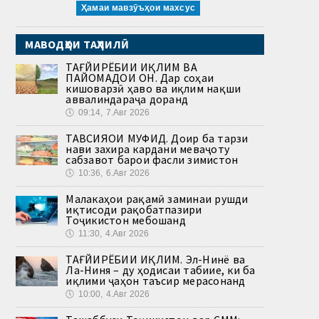
Ҳамаи мавзӯъҳои махсус
МАВОДҲОИ ТАҲЛИЛӢ
ТАҒЙИРЁБИИ ИҚЛИМ ВА
ПАЙОМАДҲОИ ОН. Дар соҳаи
кишоварзӣ ҳаво ва иқлим нақши
аввалиндараҷа доранд
🕔
09:14, 7.Авг 2026
ТАВСИЯҲОИ МУФИД. Доир ба тарзи
нави захира кардани меваҷоту
сабзавот барои фасли зимистон
🕔
10:36, 6.Авг 2026
Малакаҳои рақамӣ заминаи рушди
иқтисоди рақобатпазири
Тоҷикистон мебошанд
🕔
11:30, 4.Авг 2026
ТАҒЙИРЁБИИ ИҚЛИМ. Эл-Нинё ва
Ла-Ниня – ду ҳодисаи табиие, ки ба
иқлими ҷаҳон таъсир мерасонанд
🕔
10:00, 4.Авг 2026