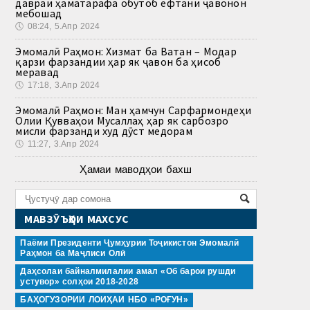
давраи ҳаматарафа обутоб ёфтани ҷавонон
мебошад
🕔
08:24, 5.Апр 2024
Эмомалӣ Раҳмон: Хизмат ба Ватан – Модар
қарзи фарзандии ҳар як ҷавон ба ҳисоб
меравад
🕔
17:18, 3.Апр 2024
Эмомалӣ Раҳмон: Ман ҳамчун Сарфармондеҳи
Олии Қувваҳои Мусаллаҳ ҳар як сарбозро
мисли фарзанди худ дӯст медорам
🕔
11:27, 3.Апр 2024
Ҳамаи маводҳои бахш
МАВЗӮЪҲОИ МАХСУС
Паёми Президенти Ҷумҳурии Тоҷикистон Эмомалӣ
Раҳмон ба Маҷлиси Олӣ
Даҳсолаи байналмилалии амал «Об барои рушди
устувор» солҳои 2018-2028
БАҲОГУЗОРИИ ЛОИҲАИ НБО «РОҒУН»