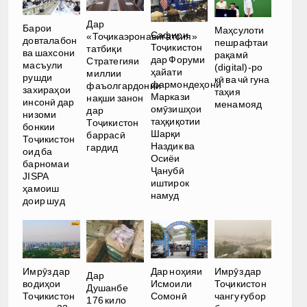
Дар
Барои
Маҳсулоти
Сафири
«Тоҷикаэронавигатсия»
довталабон
пешрафтаи
Тоҷикистон
татбиқи
ва шахсони
рақамӣ
дар Форуми
Стратегияи
масъули
(digital)-ро
ҳайати
миллии
рушди
кӣ ва чӣ гуна
фармондеҳони
фаъолгардонии
захираҳои
таҳия
Маркази
нақши занон
инсонӣ дар
менамояд
омӯзишҳои
дар
низоми
таҳқиқотии
Тоҷикистон
бонкии
Шарқи
баррасӣ
Тоҷикистон
Наздик ва
гардид
оид ба
Осиёи
барномаи
Ҷанубӣ
JISPA
иштирок
ҳамоиш
намуд
доир шуд
Имрӯз дар
Дар ноҳияи
Имрӯз дар
Дар
водиҳои
Исмоили
Тоҷикистон
Душанбе
Тоҷикистон
Сомонӣ
чангу ғубор
176 кило