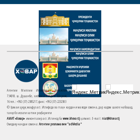
Агентии Миллии Иттилоотии Тоҷикистон
734018. ш. Душанбе, хиёбони Саъдии Шерозӣ,
16 тел.: +992 (37) 2385217, факс: +992 (37) 2232383
© Ҳамаи ҳуқуқ маҳфуз аст. Истифода ва паҳн кардани маводи сомона, дар кадом шакле набошад,
танҳо бо иҷозати хаттии роҳбарияти
АМИТ «Ховар»
имконпазир аст. Истинод ба
www.khovar.tj
ҳатмист. E-mail:
niat@khovar.tj
Омодакунандаи сомона:
Агентии рекламавии "adMedia"