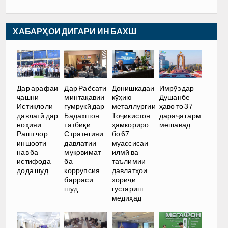
ХАБАРҲОИ ДИГАРИ ИН БАХШ
Дар арафаи
Дар Раёсати
Донишкадаи
Имрӯз дар
ҷашни
минтақавии
кӯҳию
Душанбе
Истиқлоли
гумрукӣ дар
металлургии
ҳаво то 37
давлатӣ дар
Бадахшон
Тоҷикистон
дараҷа гарм
ноҳияи
татбиқи
ҳамкориро
мешавад
Рашт чор
Стратегияи
бо 67
иншооти
давлатии
муассисаи
нав ба
муқовимат
илмӣ ва
истифода
ба
таълимии
дода шуд
коррупсия
давлатҳои
баррасӣ
хориҷӣ
шуд
густариш
медиҳад