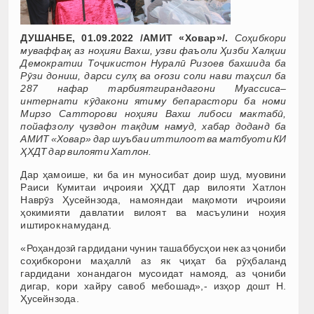
ДУШАНБЕ, 01.09.2022 /АМИТ «Ховар»/.
Соҳибкори
муваффақ аз ноҳияи Вахш, узви фаъоли Ҳизби Халқии
Демократии Тоҷикистон Нуралӣ Ризоев бахшида ба
Рӯзи дониш, дарси сулҳ ва оғози соли нави таҳсил ба
287 нафар тарбиятгирандагони Муассиса–
интернати кӯдакони ятиму бепарастори ба номи
Мирзо Сатторови ноҳияи Вахш либоси мактабӣ,
пойафзолу ҷузвдон тақдим намуд, хабар доданд ба
АМИТ «Ховар» дар шуъбаи иттилоот ва матбуоти КИ
ҲХДТ дар вилояти Хатлон.
Дар ҳамоише, ки ба ин муносибат доир шуд, муовини
Раиси Кумитаи иҷроияи ҲХДТ дар вилояти Хатлон
Наврӯз Ҳусейнзода, намояндаи мақомоти иҷроияи
ҳокимияти давлатии вилоят ва масъулини ноҳия
иштирок намуданд.
«Роҳандозӣ гардидани чунин ташаббусҳои нек аз ҷониби
соҳибкорони маҳаллӣ аз як ҷиҳат ба рӯҳбаланд
гардидани хонандагон мусоидат намояд, аз ҷониби
дигар, кори хайру савоб мебошад»,- изҳор дошт Н.
Ҳусейнзода.