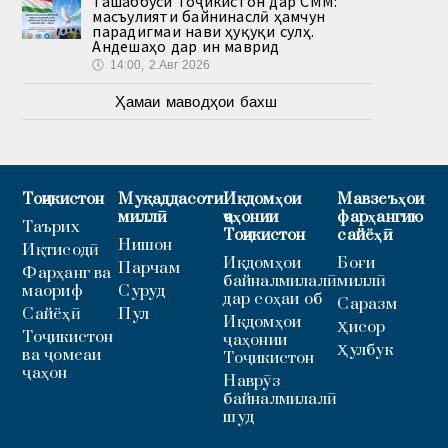
Ташаббуси Тоҷикистон дар СММ:
масъулияти байнинаслӣ ҳамчун
парадигмаи нави ҳуқуқи сулҳ.
Андешаҳо дар ин маврид
🕔
14:00, 2.Авг 2026
Ҳамаи маводҳои бахш
Тоҷикистон
Муқаддасоти
Иқдомҳои
Мавзеъҳои
миллӣ
ҷаҳонии
фарҳангию
Таърих
Тоҷикистон
сайёҳӣ
Нишон
Иқтисодӣ
Иқдомҳои
Боғи
Парчам
Фарҳанг ва
байналмилалӣ
миллӣ
маориф
Суруд
дар соҳаи об
Саразм
Сайёҳӣ
Пул
Иқдомҳои
Ҳисор
Тоҷикистон
ҷаҳонии
Ҳулбук
ва ҷомеаи
Тоҷикистон
ҷаҳон
Наврӯз
байналмилалӣ
шуд