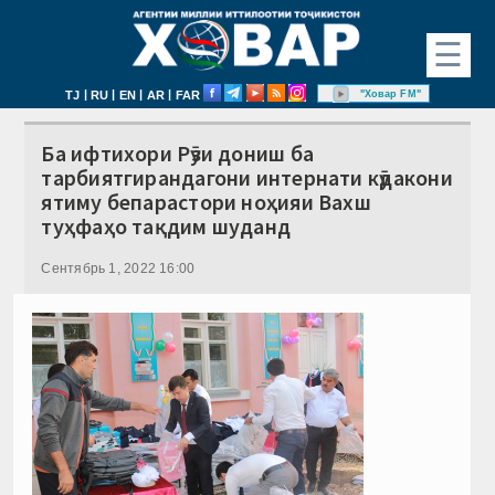
☰
|
|
|
|
"Ховар FM"
TJ
RU
EN
AR
FAR
Ба ифтихори Рӯзи дониш ба
тарбиятгирандагони интернати кӯдакони
ятиму бепарастори ноҳияи Вахш
туҳфаҳо тақдим шуданд
Сентябрь 1, 2022 16:00