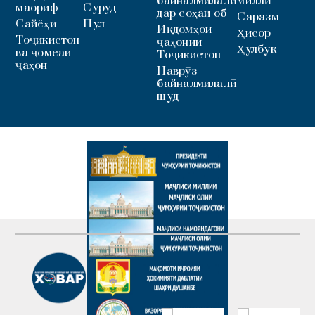
байналмилалӣ
миллӣ
маориф
Суруд
дар соҳаи об
Саразм
Сайёҳӣ
Пул
Иқдомҳои
Ҳисор
Тоҷикистон
ҷаҳонии
Ҳулбук
ва ҷомеаи
Тоҷикистон
ҷаҳон
Наврӯз
байналмилалӣ
шуд