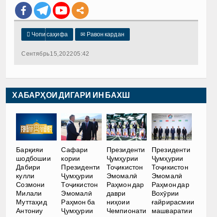

Чопи саҳифа
✉
Равон кардан
Сентябрь 15, 2022 05:42
ХАБАРҲОИ ДИГАРИ ИН БАХШ
Барқияи
Сафари
Президенти
Президенти
шодбошии
кории
Ҷумҳурии
Ҷумҳурии
Дабири
Президенти
Тоҷикистон
Тоҷикистон
кулли
Ҷумҳурии
Эмомалӣ
Эмомалӣ
Созмони
Тоҷикистон
Раҳмон дар
Раҳмон дар
Милали
Эмомалӣ
даври
Вохӯрии
Муттаҳид
Раҳмон ба
ниҳоии
ғайрирасмии
Антониу
Ҷумҳурии
Чемпионати
машваратии