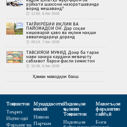
рӯйхати шахсони назоратшаванда
ворид мешаванд?
🕔
12:00, 8.Авг 2026
ТАҒЙИРЁБИИ ИҚЛИМ ВА
ПАЙОМАДҲОИ ОН. Дар соҳаи
кишоварзӣ ҳаво ва иқлим нақши
аввалиндараҷа доранд
🕔
09:14, 7.Авг 2026
ТАВСИЯҲОИ МУФИД. Доир ба тарзи
нави захира кардани меваҷоту
сабзавот барои фасли зимистон
🕔
10:36, 6.Авг 2026
Ҳамаи маводҳои бахш
Тоҷикистон
Муқаддасоти
Иқдомҳои
Мавзеъҳои
миллӣ
ҷаҳонии
фарҳангию
Таърих
Тоҷикистон
сайёҳӣ
Нишон
Иқтисодӣ
Иқдомҳои
Боғи
Парчам
Фарҳанг ва