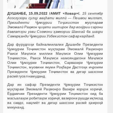
ДУШАНБЕ, 15.09.2022 /АМИТ «Ховар»/.
15 сентябр
Асосгузори сулҳу ваҳдати миллӣ — Пешвои миллат,
Президенти Ҷумҳурии Тоҷикистон муҳтарам
Эмомалӣ Раҳмон ҷиҳати иштирок дар вохӯрии сарони
давлатҳои узви Созмони ҳамкории Шанхай ба шаҳри
Самарқанди Ҷумҳурии Узбекистон сафар карданд.
Дар фурудгоҳи байналмилалии Душанбе Президенти
Ҷумҳурии Тоҷикистон муҳтарам Эмомалӣ Раҳмонро
Раиси Маҷлиси миллии Маҷлиси Олии Ҷумҳурии
Тоҷикистон, Раиси Маҷлиси намояндагони Маҷлиси
Олии Ҷумҳурии Тоҷикистон, Сарвазири Ҷумҳурии
Тоҷикистон, муовини якуми Роҳбари Дастгоҳи иҷроияи
Президенти Ҷумҳурии Тоҷикистон ва дигар шахсони
расмӣ гусел намуданд.
Дар ин сафар Президенти Ҷумҳурии Тоҷикистон
муҳтарам Эмомалӣ Раҳмонро Вазири корҳои хориҷӣ,
Ёрдамчии Президенти Ҷумҳурии Тоҷикистон оид ба
масъалаҳои робитаҳои хориҷӣ, вазирони рушди иқтисод
ва савдо, нақлиёт ва дигар шахсони расмӣ ҳамроҳӣ
мекунанд.