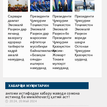
Сарвари
Президенти
Президенти
Президенти
давлат
Ҷумҳурии
Ҷумҳурии
Ҷумҳурии
Эмомалӣ
Тоҷикистон
Тоҷикистон
Тоҷикистон
Раҳмон дар
Эмомалӣ
Эмомалӣ
Эмомалӣ
якчанд
Раҳмон дар
Раҳмон бо
Раҳмон
вазорату
маросими
Президенти
вориди
идораҳо
ифтитоҳи
Ҷумҳурии
шаҳри
тағйироти
мусобиқаи
Қазоқистон
Остонаи
кадрӣ
байналмилалии
Қосим-
Ҷумҳурии
амалӣ
«Бозиҳои
Жомарт
Қазоқистон
намуданд
оянда»
Токаев
шуданд
иштирок
мулоқот
намуданд
намуданд
ХАБАРҲОИ МУҲИМТАРИН
Ҳангоми истифодаи хабару маводи сомона
истинод ба www.khovar.tj ҳатмӣ аст!
🕔
20:24, 20.Май 2024