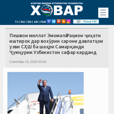
☰
|
|
|
|
"Ховар FM"
TJ
RU
EN
AR
FAR
Пешвои миллат Эмомалӣ Раҳмон ҷиҳати
иштирок дар вохӯрии сарони давлатҳои
узви СҲШ ба шаҳри Самарқанди
Ҷумҳурии Узбекистон сафар карданд
Сентябрь 15, 2022 05:42