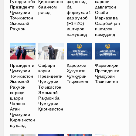
Гутерриш ба
Қирғизистон
ҷаҳон оид
сарони
Президенти
ба анҷом
ба
давлатҳои
Ҷумҳурии
расид
формулаи 1
Осиёи
Тоҷикистон
дар рӯи об
Марказӣ ва
Эмомалӣ
(F1H2O)
Озарбойҷон
Раҳмон
иштирок
иштирок
намуданд
намуданд
Президенти
Сафари
Қарорҳои
Фармонҳои
Ҷумҳурии
кории
Ҳукумати
Президенти
Тоҷикистон
Президенти
Ҷумҳурии
Ҷумҳурии
Эмомалӣ
Ҷумҳурии
Тоҷикистон
Тоҷикистон
Раҳмон
Тоҷикистон
вориди
Эмомалӣ
шаҳри
Раҳмон ба
Чолпон-
Ҷумҳурии
Атаи
Қирғизистон
Ҷумҳурии
Қирғизистон
шуданд