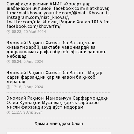
Саҳифаҳои расмии АМИТ «Ховар» дар
шабакаҳои иҷтимоӣ: facebook.com/niatkhovar,
t.me/niatkhovar, youtube.com/@niat_Khovar_tj,
instagram.com/niat_khovar/,
twitter.com/niatkhovar, Радиои Ховар 101.5 fm,
facebook.com/khovarfm/
🕔
08:23, 20.Май 2024
Эмомалӣ Раҳмон: Хизмат ба Ватан, яъне
хизмати ҳарбӣ, мактаби ҷавонмардӣ ва
давраи ҳаматарафа обутоб ёфтани ҷавонон
мебошад
🕔
08:24, 5.Апр 2024
Эмомалӣ Раҳмон: Хизмат ба Ватан – Модар
қарзи фарзандии ҳар як ҷавон ба ҳисоб
меравад
🕔
17:18, 3.Апр 2024
Эмомалӣ Раҳмон: Ман ҳамчун Сарфармондеҳи
Олии Қувваҳои Мусаллаҳ ҳар як сарбозро
мисли фарзанди худ дӯст медорам
🕔
11:27, 3.Апр 2024
Ҳамаи маводҳои бахш