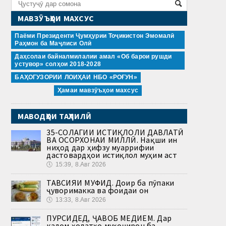
МАВЗӮЪҲОИ МАХСУС
Паёми Президенти Ҷумҳурии Тоҷикистон Эмомалӣ
Раҳмон ба Маҷлиси Олӣ
Даҳсолаи байналмилалии амал «Об барои рушди
устувор» солҳои 2018-2028
БАҲОГУЗОРИИ ЛОИҲАИ НБО «РОҒУН»
Ҳамаи мавзӯъҳои махсус
МАВОДҲОИ ТАҲЛИЛӢ
35-СОЛАГИИ ИСТИҚЛОЛИ ДАВЛАТӢ
ВА ОСОРХОНАИ МИЛЛӢ. Нақши ин
ниҳод дар ҳифзу муаррифии
дастовардҳои истиқлол муҳим аст
🕔
15:39, 8.Авг 2026
ТАВСИЯИ МУФИД. Доир ба пӯпаки
ҷуворимакка ва фоидаи он
🕔
13:33, 8.Авг 2026
ПУРСИДЕД, ҶАВОБ МЕДИҲЕМ. Дар
кадом ҳолатҳо муҳоҷирон ба