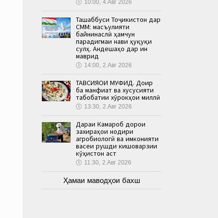
🕔
10:00, 4.Авг 2026
Ташаббуси Тоҷикистон дар
СММ: масъулияти
байнинаслӣ ҳамчун
парадигмаи нави ҳуқуқи
сулҳ. Андешаҳо дар ин
маврид
🕔
14:00, 2.Авг 2026
ТАВСИЯҲОИ МУФИД. Доир
ба манфиат ва хусусияти
табобатии хӯрокҳои миллӣ
🕔
13:30, 2.Авг 2026
Дараи Камароб дорои
захираҳои нодири
агробиологӣ ва имконияти
васеи рушди кишоварзии
кӯҳистон аст
🕔
11:30, 2.Авг 2026
Ҳамаи маводҳои бахш