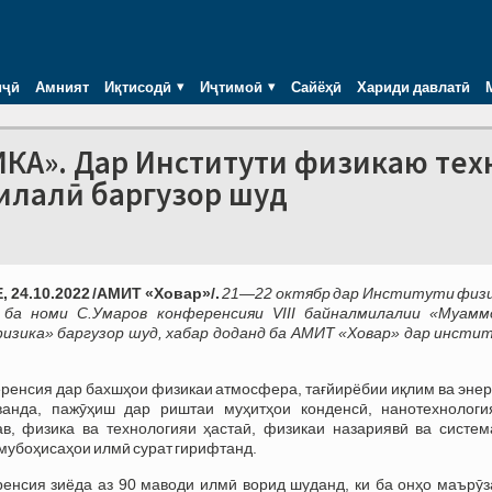
иҷӣ
Амният
Иқтисодӣ
Иҷтимоӣ
Сайёҳӣ
Хариди давлатӣ
А». Дар Институти физикаю тех
илалӣ баргузор шуд
 24.10.2022 /АМИТ «Ховар»/.
21—22 октябр дар Институти физ
 ба номи С.Умаров конференсияи VIII байналмилалии «Муамм
изика» баргузор шуд, хабар доданд ба АМИТ «Ховар» дар инсти
ренсия дар бахшҳои физикаи атмосфера, тағйирёбии иқлим ва энер
ванда, пажӯҳиш дар риштаи муҳитҳои конденсӣ, нанотехнологи
в, физика ва технологияи ҳастаӣ, физикаи назариявӣ ва систем
мубоҳисаҳои илмӣ сурат гирифтанд.
енсия зиёда аз 90 маводи илмӣ ворид шуданд, ки ба онҳо маърӯз