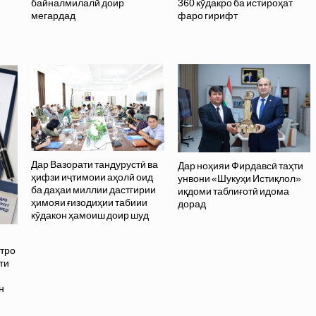
байналмилалӣ доир
360 кӯдакро ба истироҳат
мегардад
фаро гирифт
Дар Вазорати тандурустӣ ва
Дар ноҳияи Фирдавсӣ таҳти
ҳифзи иҷтимоии аҳолӣ оид
унвони «Шукуҳи Истиқлол»
ба даҳаи миллии дастгирии
иқдоми таблиғотӣ идома
ҳимояи ғизодиҳии табиии
дорад
кӯдакон ҳамоиш доир шуд
тро
ти
н