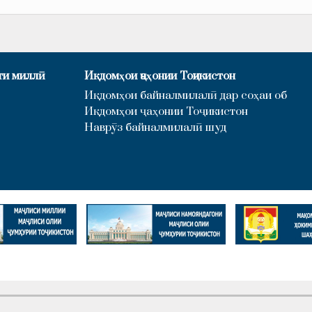
ти миллӣ
Иқдомҳои ҷаҳонии Тоҷикистон
Иқдомҳои байналмилалӣ дар соҳаи об
Иқдомҳои ҷаҳонии Тоҷикистон
Наврӯз байналмилалӣ шуд