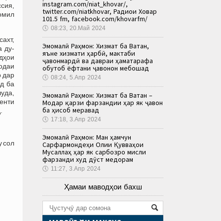
instagram.com/niat_khovar/,
сия,
twitter.com/niatkhovar, Радиои Ховар
омил
101.5 fm, facebook.com/khovarfm/
🕔
08:23, 20.Май 2024
сахт,
Эмомалӣ Раҳмон: Хизмат ба Ватан,
 ду-
яъне хизмати ҳарбӣ, мактаби
дҳои
ҷавонмардӣ ва давраи ҳаматарафа
одаи
обутоб ёфтани ҷавонон мебошад
р дар
🕔
08:24, 5.Апр 2024
д ба
уда,
Эмомалӣ Раҳмон: Хизмат ба Ватан –
иенти
Модар қарзи фарзандии ҳар як ҷавон
ба ҳисоб меравад
.
🕔
17:18, 3.Апр 2024
Эмомалӣ Раҳмон: Ман ҳамчун
у сол
Сарфармондеҳи Олии Қувваҳои
Мусаллаҳ ҳар як сарбозро мисли
фарзанди худ дӯст медорам
🕔
11:27, 3.Апр 2024
Ҳамаи маводҳои бахш