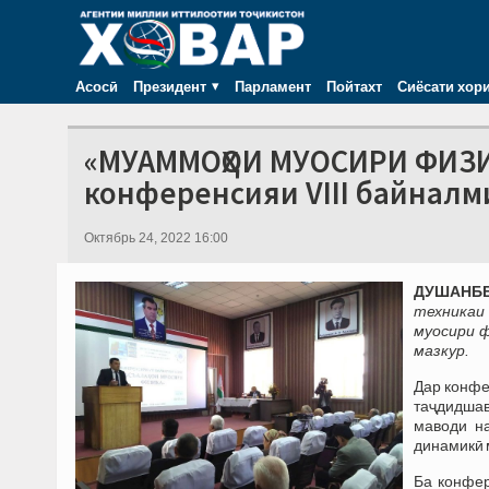
Асосӣ
Президент
Парламент
Пойтахт
Сиёсати хор
«МУАММОҲОИ МУОСИРИ ФИЗИК
конференсияи VIII байналм
Октябрь 24, 2022 16:00
ДУШАНБЕ,
техникаи
муосири ф
мазкур.
Дар конфе
таҷдидша
маводи на
динамикӣ 
Ба конфер