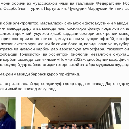
мони хориҷӣ аз муассисаҳои илмӣ ва таълимии Федератсияи Рос
н, Озарбойҷон, Туркия, Португалия, Ҷумҳурии Мардумии Чин низ ш
 обии электролитҳо, масъалаҳои сигналҳои фотоакустикии маводи 
қи маводи доругӣ ва маводи нав, хосиятҳои фавқулноқилҳои як ва
таллҳои кремний, усулҳои ҳисоб кардани сохтори электронии маво
вории сохтории перовскитҳо ҳамчун асоси унсурҳои офтобӣ, истиф
созии системаҳои квантӣ бо спини баланд, воридшавии чангу ғубо
нтратсияи ҷузъҳои карбон дар аэрозолҳои атмосфера, таҳқиқот ои
фобахши Тоҷикистон ва хосиятҳои биологии металлҳои омӯхташ
ди карбон, экспедитсияи илмии «Помир-2022», ҳисобкунии коэффис
лекулярӣ дар пайвастагиҳои гетеросиклӣ ва ғайра муҳокима шуданд
 маҷозӣ мавриди баррасӣ қарор гирифтанд.
ба таври анъанавӣ дар солҳои ҷуфт доир карда мешавад. Дар он ҳар д
асии илмӣ пешниҳод мекунанд.