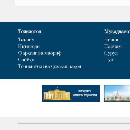
Тоҷикистон
Муқаддасо
Таърих
Нишон
Иқтисодӣ
Парчам
Фарҳанг ва маориф
Суруд
Сайёҳӣ
Пул
Тоҷикистон ва ҷомеаи ҷаҳон