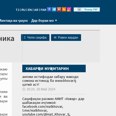
|
|
|
|
"Ховар FM"
TJ
RU
EN
AR
FAR
Минтақа ва ҷаҳон
Дар бораи мо
ника

Чопи саҳифа
✉
Равон кардан
ХАБАРҲОИ МУҲИМТАРИН
икаю
оҳои
Ҳангоми истифодаи хабару маводи
тути
сомона истинод ба www.khovar.tj
ҳатмӣ аст!
🕔
20:24, 20.Май 2024
гияи
я ва
Саҳифаҳои расмии АМИТ «Ховар» дар
аҳои
шабакаҳои иҷтимоӣ:
facebook.com/niatkhovar,
t.me/niatkhovar,
youtube.com/@niat_Khovar_tj,
аҳои