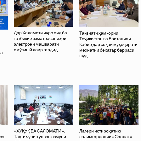
Дар Хадамоти иҷро оид ба
Тақвияти ҳамкории
татбиқи хизматрасониҳои
Тоҷикистон ва Британияи
электронӣ машварати
Кабир дар соҳаи муҳоҷирати
омӯзишӣ доир гардид
меҳнатии бехатар баррасӣ
ва
шуд
ӣ
«ҲУҚУҚ БА САЛОМАТӢ».
Лагери истироҳатию
оз
Таҳти чунин унвон озмуни
солимгардонии «Саодат»