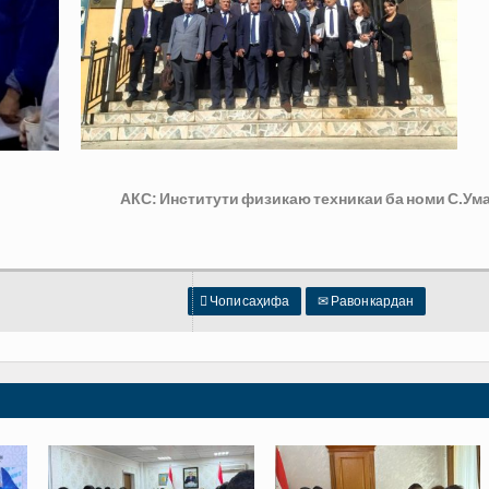
АКС: Институти физикаю техникаи ба номи С.Ум

Чопи саҳифа
✉
Равон кардан