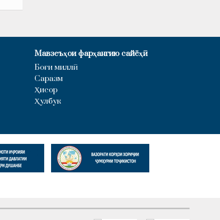
Мавзеъҳои фарҳангию сайёҳӣ
Боғи миллӣ
Саразм
Ҳисор
Ҳулбук