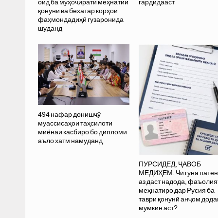
оид ба муҳоҷирати меҳнатии
гардидааст
қонунӣ ва бехатар корҳои
фаҳмондадиҳӣ гузаронида
шуданд
494 нафар донишҷӯ
муассисаҳои таҳсилоти
миёнаи касбиро бо дипломи
аъло хатм намуданд
ПУРСИДЕД, ҶАВОБ
МЕДИҲЕМ. Чӣ гуна патен
аз даст надода, фаъолия
меҳнатиро дар Русия ба
таври қонунӣ анҷом дода
мумкин аст?