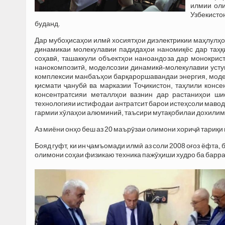
илмии оли
Узбекисто
буданд.
Дар мубоҳисаҳои илмӣ хосиятҳои диэлектрикии маҳлулҳои
динамикаи молекулавии падидаҳои наномиқёс дар таҳқи
соҳавӣ, ташаккули объектҳои наноандоза дар монокрис
нанокомпозитӣ, моделсозии динамикӣ-молекулавии усту
комплексии манбаъҳои барқароршавандаи энергия, модел
қисмати ҷанубӣ ва марказии Тоҷикистон, таҳлили консе
консентратсияи металлҳои вазнин дар растаниҳои ши
технологияи истифодаи антратсит барои истеҳсоли маво
гармии хӯлаҳои алюминий, таъсири мутақобилаи дохилимо
Аз миёни онҳо беш аз 20 маърӯзаи олимони хориҷӣ тариқи
Бояд гуфт, ки ин ҷамъомади илмӣ аз соли 2008 оғоз ёфта, 
олимони соҳаи физикаю техника пажӯҳиши худро ба барр