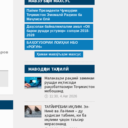
МАВЗӮЪҲОИ МАХСУС
Паёми Президенти Ҷумҳурии
Тоҷикистон Эмомалӣ Раҳмон ба
Маҷлиси Олӣ
Даҳсолаи байналмилалии амал «Об
барои рушди устувор» солҳои 2018-
2028
БАҲОГУЗОРИИ ЛОИҲАИ НБО
«РОҒУН»
аров
Ҳамаи мавзӯъҳои махсус
МАВОДҲОИ ТАҲЛИЛӢ
Малакаҳои рақамӣ заминаи
рушди иқтисоди
рақобатпазири Тоҷикистон
мебошанд
🕔
11:30, 4.Авг 2026
ТАҒЙИРЁБИИ ИҚЛИМ. Эл-
Нинё ва Ла-Ниня – ду
ҳодисаи табиие, ки ба
иқлими ҷаҳон таъсир
мерасонанд