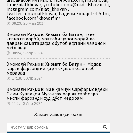
t.me/niatkhovar, youtube.com/@niat_Khovar_tj,
instagram.com/niat_khovar/,
twitter.com/niatkhovar, Радиои Ховар 101.5 fm,
facebook.com/khovarfm/
🕔
08:23, 20.Май 2024
Эмомалӣ Раҳмон: Хизмат ба Ватан, яъне
хизмати ҳарбӣ, мактаби ҷавонмардӣ ва
давраи ҳаматарафа обутоб ёфтани ҷавонон
мебошад
🕔
08:24, 5.Апр 2024
Эмомалӣ Раҳмон: Хизмат ба Ватан – Модар
қарзи фарзандии ҳар як ҷавон ба ҳисоб
меравад
🕔
17:18, 3.Апр 2024
Эмомалӣ Раҳмон: Ман ҳамчун Сарфармондеҳи
Олии Қувваҳои Мусаллаҳ ҳар як сарбозро
мисли фарзанди худ дӯст медорам
🕔
11:27, 3.Апр 2024
Ҳамаи маводҳои бахш