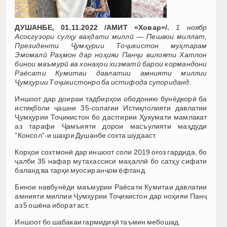
ДУШАНБЕ, 01.11.2022 /АМИТ «Ховар»/.
1 ноябр
Асосгузори сулҳу ваҳдати миллӣ — Пешвои миллат,
Президенти Ҷумҳурии Тоҷикистон муҳтарам
Эмомалӣ Раҳмон дар ноҳияи Панҷи вилояти Хатлон
бинои маъмурӣ ва хонаҳои хизматӣ барои кормандони
Раёсати Кумитаи давлатии амнияти миллии
Ҷумҳурии Тоҷикистонро ба истифода супориданд.
Иншоот дар доираи тадбирҳои ободонию бунёдкорӣ ба
истиқболи ҷашни 35-солагии Истиқлолияти давлатии
Ҷумҳурии Тоҷикистон бо дастгирии Ҳукумати мамлакат
аз тарафи Ҷамъияти дорои масъулияти маҳдуди
“Консол”-и шаҳри Душанбе сохта шудааст.
Корҳои сохтмонӣ дар иншоот соли 2019 оғоз гардида, бо
ҷалби 35 нафар мутахассиси маҳаллӣ бо сатҳу сифати
баланд ва тарҳи муосир анҷом ёфтанд.
Бинои навбунёди маъмурии Раёсати Кумитаи давлатии
амнияти миллии Ҷумҳурии Тоҷикистон дар ноҳияи Панҷ
аз 5 ошёна иборат аст.
Иншоот бо шабакаи гармидиҳӣ таъмин мебошад.