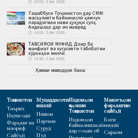
🕔
10:00, 4.Авг 2026
Ташаббуси Тоҷикистон дар СММ:
масъулияти байнинаслӣ ҳамчун
парадигмаи нави ҳуқуқи сулҳ.
Андешаҳо дар ин маврид
🕔
14:00, 2.Авг 2026
ТАВСИЯҲОИ МУФИД. Доир ба
манфиат ва хусусияти табобатии
хӯрокҳои миллӣ
🕔
13:30, 2.Авг 2026
Ҳамаи маводҳои бахш
Тоҷикистон
Муқаддасоти
Иқдомҳои
Мавзеъҳои
миллӣ
ҷаҳонии
фарҳангию
Таърих
Тоҷикистон
сайёҳӣ
Нишон
Иқтисодӣ
Иқдомҳои
Боғи
Парчам
Фарҳанг ва
байналмилалӣ
миллӣ
маориф
Суруд
дар соҳаи об
Саразм
Сайёҳӣ
Пул
Иқдомҳои