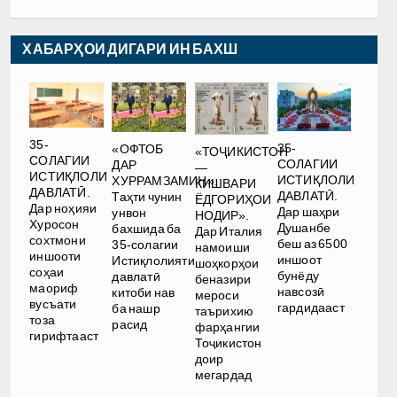
ХАБАРҲОИ ДИГАРИ ИН БАХШ
35-
35-
«ОФТОБ
«ТОҶИКИСТОН
СОЛАГИИ
СОЛАГИИ
ДАР
—
ИСТИҚЛОЛИ
ИСТИҚЛОЛИ
ХУРРАМЗАМИН».
КИШВАРИ
ДАВЛАТӢ.
ДАВЛАТӢ.
Таҳти чунин
ЁДГОРИҲОИ
Дар ноҳияи
Дар шаҳри
унвон
НОДИР».
Хуросон
Душанбе
бахшида ба
Дар Италия
сохтмони
беш аз 6500
35-солагии
намоиши
иншооти
иншоот
Истиқлолияти
шоҳкорҳои
соҳаи
бунёду
давлатӣ
беназири
маориф
навсозӣ
китоби нав
мероси
вусъати
гардидааст
ба нашр
таърихию
тоза
расид
фарҳангии
гирифтааст
Тоҷикистон
доир
мегардад