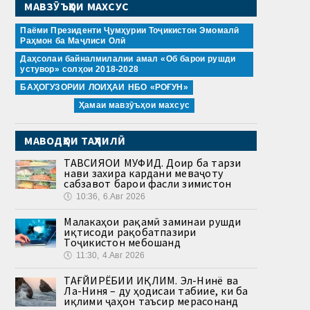
МАВЗӮЪҲОИ МАХСУС
Паёми Президенти Ҷумҳурии Тоҷикистон Эмомалӣ
Раҳмон ба Маҷлиси Олӣ
Даҳсолаи байналмилалии амал «Об барои рушди
устувор» солҳои 2018-2028
БАҲОГУЗОРИИ ЛОИҲАИ НБО «РОҒУН»
Ҳамаи мавзӯъҳои махсус
МАВОДҲОИ ТАҲЛИЛӢ
ТАВСИЯҲОИ МУФИД. Доир ба тарзи
нави захира кардани меваҷоту
сабзавот барои фасли зимистон
🕔
10:36, 6.Авг 2026
Малакаҳои рақамӣ заминаи рушди
иқтисоди рақобатпазири
Тоҷикистон мебошанд
🕔
11:30, 4.Авг 2026
ТАҒЙИРЁБИИ ИҚЛИМ. Эл-Нинё ва
Ла-Ниня – ду ҳодисаи табиие, ки ба
иқлими ҷаҳон таъсир мерасонанд