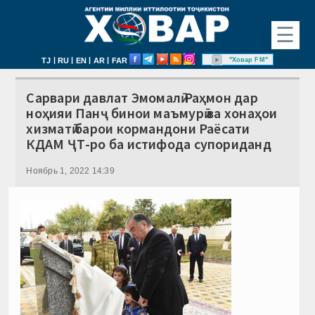
☰
|
|
|
|
"Ховар FM"
TJ
RU
EN
AR
FAR
Сарвари давлат Эмомалӣ Раҳмон дар
ноҳияи Панҷ бинои маъмурӣ ва хонаҳои
хизматӣ барои кормандони Раёсати
КДАМ ҶТ-ро ба истифода супориданд
Ноябрь 1, 2022 14:39