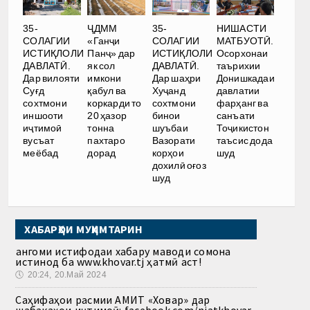
35-
ҶДММ
35-
НИШАСТИ
СОЛАГИИ
«Ганҷи
СОЛАГИИ
МАТБУОТӢ.
ИСТИҚЛОЛИ
Панҷ» дар
ИСТИҚЛОЛИ
Осорхонаи
ДАВЛАТӢ.
як сол
ДАВЛАТӢ.
таърихии
Дар вилояти
имкони
Дар шаҳри
Донишкадаи
Суғд
қабул ва
Хуҷанд
давлатии
сохтмони
коркарди то
сохтмони
фарҳанг ва
иншооти
20 ҳазор
бинои
санъати
иҷтимоӣ
тонна
шуъбаи
Тоҷикистон
вусъат
пахтаро
Вазорати
таъсис дода
меёбад
дорад
корҳои
шуд
дохилӣ оғоз
шуд
ХАБАРҲОИ МУҲИМТАРИН
Ҳангоми истифодаи хабару маводи сомона
истинод ба www.khovar.tj ҳатмӣ аст!
🕔
20:24, 20.Май 2024
Саҳифаҳои расмии АМИТ «Ховар» дар
шабакаҳои иҷтимоӣ: facebook.com/niatkhovar,