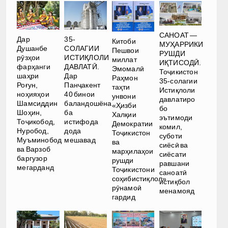
САНОАТ —
Дар
35-
Китоби
МУҲАРРИКИ
Душанбе
СОЛАГИИ
Пешвои
РУШДИ
рӯзҳои
ИСТИҚЛОЛИ
миллат
ИҚТИСОДӢ.
фарҳанги
ДАВЛАТӢ.
Эмомалӣ
Тоҷикистон
шаҳри
Дар
Раҳмон
35-солагии
Роғун,
Панҷакент
таҳти
Истиқлоли
ноҳияҳои
40 бинои
унвони
давлатиро
Шамсиддин
баландошёна
«Ҳизби
бо
Шоҳин,
ба
Халқии
эътимоди
Тоҷикобод,
истифода
Демократии
комил,
Нуробод,
дода
Тоҷикистон
суботи
Муъминобод
мешавад
ва
сиёсӣ ва
ва Варзоб
марҳилаҳои
сиёсати
баргузор
рушди
равшани
мегарданд
Тоҷикистони
саноатӣ
соҳибистиқлол»
истиқбол
рӯнамоӣ
менамояд
гардид