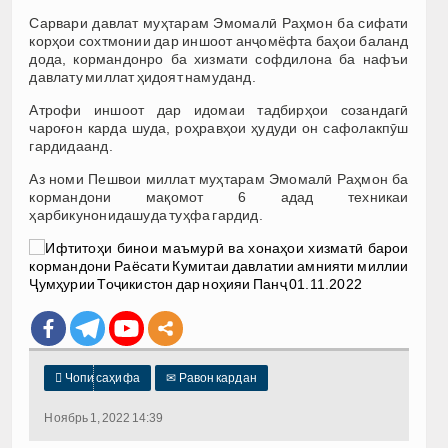
Сарвари давлат муҳтарам Эмомалӣ Раҳмон ба сифати
корҳои сохтмонии дар иншоот анҷомёфта баҳои баланд
дода, кормандонро ба хизмати софдилона ба нафъи
давлату миллат ҳидоят намуданд.
Атрофи иншоот дар идомаи тадбирҳои созандагӣ
чароғон карда шуда, роҳравҳои ҳудуди он сафолакпӯш
гардидаанд.
Аз номи Пешвои миллат муҳтарам Эмомалӣ Раҳмон ба
кормандони мақомот 6 адад техникаи
ҳарбикунонидашуда туҳфа гардид.

Чопи саҳифа
✉
Равон кардан
Ноябрь 1, 2022 14:39