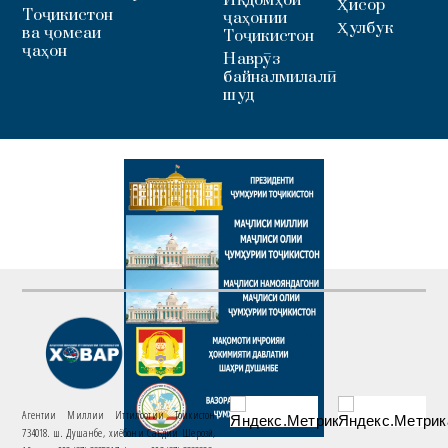
Ҳисор
Тоҷикистон
ҷаҳонии
Ҳулбук
ва ҷомеаи
Тоҷикистон
ҷаҳон
Наврӯз
байналмилалӣ
шуд
Агентии Миллии Иттилоотии Тоҷикистон
734018. ш. Душанбе, хиёбони Саъдии Шерозӣ,