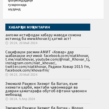
фаҳмондадиҳӣ
гузаронида
шуданд
ХАБАРҲОИ МУҲИМТАРИН
Ҳангоми истифодаи хабару маводи сомона
истинод ба www.khovar.tj ҳатмӣ аст!
🕔
20:24, 20.Май 2024
Саҳифаҳои расмии АМИТ «Ховар» дар
шабакаҳои иҷтимоӣ: facebook.com/niatkhovar,
t.me/niatkhovar, youtube.com/@niat_Khovar_tj,
instagram.com/niat_khovar/,
twitter.com/niatkhovar, Радиои Ховар 101.5 fm,
facebook.com/khovarfm/
🕔
08:23, 20.Май 2024
Эмомалӣ Раҳмон: Хизмат ба Ватан, яъне
хизмати ҳарбӣ, мактаби ҷавонмардӣ ва
давраи ҳаматарафа обутоб ёфтани ҷавонон
мебошад
🕔
08:24, 5.Апр 2024
Эмомалӣ Раҳмон: Хизмат ба Ватан – Модар