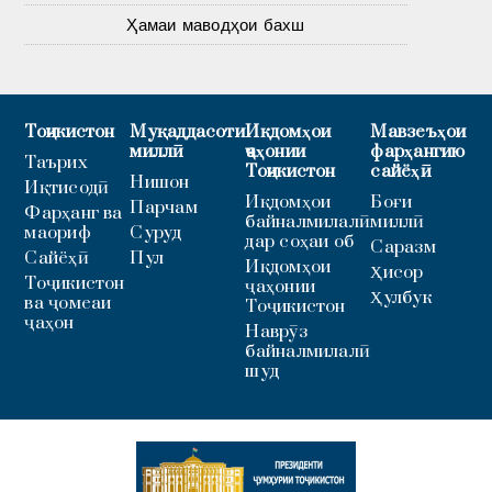
Ҳамаи маводҳои бахш
Тоҷикистон
Муқаддасоти
Иқдомҳои
Мавзеъҳои
миллӣ
ҷаҳонии
фарҳангию
Таърих
Тоҷикистон
сайёҳӣ
Нишон
Иқтисодӣ
Иқдомҳои
Боғи
Парчам
Фарҳанг ва
байналмилалӣ
миллӣ
маориф
Суруд
дар соҳаи об
Саразм
Сайёҳӣ
Пул
Иқдомҳои
Ҳисор
Тоҷикистон
ҷаҳонии
Ҳулбук
ва ҷомеаи
Тоҷикистон
ҷаҳон
Наврӯз
байналмилалӣ
шуд