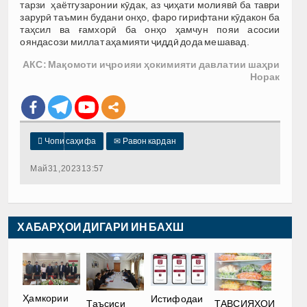
тарзи ҳаётгузаронии кӯдак, аз ҷиҳати молиявӣ ба таври
зарурӣ таъмин будани онҳо, фаро гирифтани кӯдакон ба
таҳсил ва ғамхорӣ ба онҳо ҳамчун пояи асосии
ояндасози миллат аҳамияти ҷиддӣ дода мешавад.
АКС: Мақомоти иҷроияи ҳокимияти давлатии шаҳри
Норак

Чопи саҳифа
✉
Равон кардан
Май 31, 2023 13:57
ХАБАРҲОИ ДИГАРИ ИН БАХШ
Ҳамкории
Истифодаи
Таъсиси
ТАВСИЯҲОИ