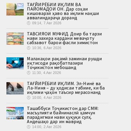
ТАҒЙИРЁБИИ ИҚЛИМ ВА
ПАЙОМАДҲОИ ОН. Дар соҳаи
кишоварзӣ ҳаво ва иқлим нақши
аввалиндараҷа доранд
🕔
09:14, 7.Авг 2026
ТАВСИЯҲОИ МУФИД. Доир ба тарзи
нави захира кардани меваҷоту
сабзавот барои фасли зимистон
🕔
10:36, 6.Авг 2026
Малакаҳои рақамӣ заминаи рушди
иқтисоди рақобатпазири
Тоҷикистон мебошанд
🕔
11:30, 4.Авг 2026
ТАҒЙИРЁБИИ ИҚЛИМ. Эл-Нинё ва
Ла-Ниня – ду ҳодисаи табиие, ки ба
иқлими ҷаҳон таъсир мерасонанд
🕔
10:00, 4.Авг 2026
Ташаббуси Тоҷикистон дар СММ:
масъулияти байнинаслӣ ҳамчун
парадигмаи нави ҳуқуқи сулҳ.
Андешаҳо дар ин маврид
🕔
14:00, 2.Авг 2026