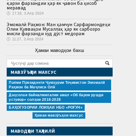
қарзи фарзандии ҳар як ҷавон ба ҳисоб
меравад
🕔
17:18, 3.Апр 2024
Эмомалӣ Раҳмон: Ман ҳамчун Сарфармондеҳи
Олии Қувваҳои Мусаллаҳ ҳар як сарбозро
мисли фарзанди худ дӯст медорам
🕔
11:27, 3.Апр 2024
Ҳамаи маводҳои бахш
МАВЗӮЪҲОИ МАХСУС
Паёми Президенти Ҷумҳурии Тоҷикистон Эмомалӣ
Раҳмон ба Маҷлиси Олӣ
Даҳсолаи байналмилалии амал «Об барои рушди
устувор» солҳои 2018-2028
БАҲОГУЗОРИИ ЛОИҲАИ НБО «РОҒУН»
Ҳамаи мавзӯъҳои махсус
МАВОДҲОИ ТАҲЛИЛӢ