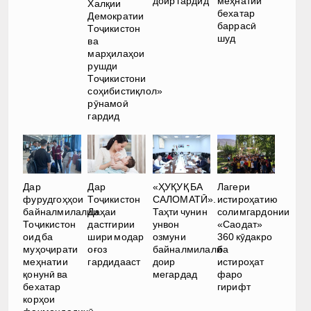
доир гардид
меҳнатии
Халқии
бехатар
Демократии
баррасӣ
Тоҷикистон
шуд
ва
марҳилаҳои
рушди
Тоҷикистони
соҳибистиқлол»
рӯнамоӣ
гардид
Дар
Дар
«ҲУҚУҚ БА
Лагери
фурудгоҳҳои
Тоҷикистон
САЛОМАТӢ».
истироҳатию
байналмилалии
Даҳаи
Таҳти чунин
солимгардонии
Тоҷикистон
дастгирии
унвон
«Саодат»
оид ба
шири модар
озмуни
360 кӯдакро
муҳоҷирати
оғоз
байналмилалӣ
ба
меҳнатии
гардидааст
доир
истироҳат
қонунӣ ва
мегардад
фаро
бехатар
гирифт
корҳои