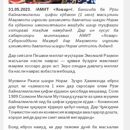
31.05.2023. /АМИТ «Ховар»/.
Бахшида ба Рӯзи
байналмилалии ҳифзи кӯдакон (1 июн) масъулини
Мақомоти иҷроияи ҳокимияти давлатии шаҳри Норак
ба кӯдакони имконияташон маҳдуди шаҳр туҳфаҳои
хотиравӣ тақдим намуданд. Дар ин хусус ба
хабарнигори минтақавии АМИТ «Ховар»
Субҳониддини Маҳмуд дар Мақомоти иҷроияи
ҳокимияти давлатии шаҳри Норак иттилоъ доданд.
Дар сиёсати Пешвои миллат муҳтарам Эмомалӣ Раҳмон
масъалаи насли наврас — қувваи бузурги мамлакат
мақоми хоссаро доро аст. Зеро ояндаи давлату миллат
ба насли наврас вобаста мебошад.
Муовини Раиси шаҳри Норак Зуҳро Ҳакимзода иброз
дошт, ки «ҳамасола 1 июн дар саросари олам Рӯзи
байналмилалии ҳифзи кӯдакон ҳисобида мешавад. Соли
1989 Созмони Милали Муттаҳид ҳуҷҷати аз ҳама муҳими
байналмилалӣ оид ба ҳифзи ҳуқуқҳои кӯдак – Конвенсия
дар бораи ҳуқуқҳои кӯдакро қабул намуд. Дар Ҷумҳурии
Тоҷикистон низ ин конвенсия мавриди амал қарор дошта,
корҳои зиёде дар ин самт амалӣ мегарданд».
Бояд иброз намуд, ки дар тамоми дунё ба масъалаи