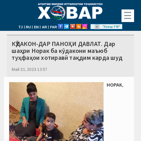
☰
|
|
|
|
"Ховар FM"
TJ
RU
EN
AR
FAR
КӮДАКОН-ДАР ПАНОҲИ ДАВЛАТ. Дар
шаҳри Норак ба кӯдакони маъюб
туҳфаҳои хотиравӣ тақдим карда шуд
Май 31, 2023 13:57
НОРАК,