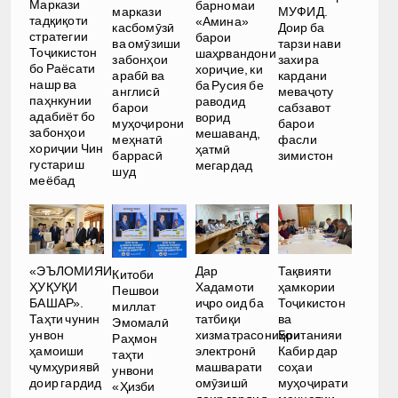
Маркази
барномаи
маркази
МУФИД.
тадқиқоти
«Амина»
касбомӯзӣ
Доир ба
стратегии
барои
ва омӯзиши
тарзи нави
Тоҷикистон
шаҳрвандони
забонҳои
захира
бо Раёсати
хориҷие, ки
арабӣ ва
кардани
нашр ва
ба Русия бе
англисӣ
меваҷоту
паҳнкунии
раводид
барои
сабзавот
адабиёт бо
ворид
муҳоҷирони
барои
забонҳои
мешаванд,
меҳнатӣ
фасли
хориҷии Чин
ҳатмӣ
баррасӣ
зимистон
густариш
мегардад
шуд
меёбад
Дар
«ЭЪЛОМИЯИ
Тақвияти
Китоби
Хадамоти
ҲУҚУҚИ
ҳамкории
Пешвои
иҷро оид ба
БАШАР».
Тоҷикистон
миллат
татбиқи
Таҳти чунин
ва
Эмомалӣ
хизматрасониҳои
унвон
Британияи
Раҳмон
электронӣ
ҳамоиши
Кабир дар
таҳти
машварати
ҷумҳуриявӣ
соҳаи
унвони
омӯзишӣ
доир гардид
муҳоҷирати
«Ҳизби