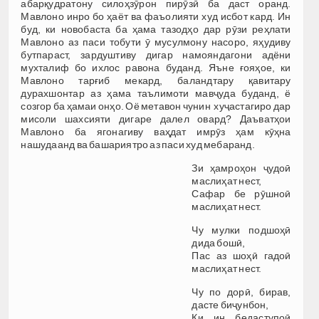
абарқудратону силоҳзӯрон пирӯзӣ ба даст оранд.
Мавлоно инро бо ҳаёт ва фаъолияти худ исбот кард. Ин
буд, ки новобаста ба ҳама тазодҳо дар рӯзи реҳлати
Мавлоно аз паси тобути ӯ мусулмону насоро, яҳудиву
бутпараст, зардуштиву дигар намояндагони адёни
мухталиф бо ихлос равона буданд. Яъне ғояҳое, ки
Мавлоно тарғиб мекард, баландтару қавитару
дурахшонтар аз ҳама таълимоти мавҷуда буданд, ё
созгор ба ҳамаи онҳо. Оё метавон чунин хуҷастагиро дар
мисоли шахсияти дигаре далел овард? Даъватҳои
Мавлоно ба ягонагиву ваҳдат имрӯз ҳам кӯҳна
нашудаанд ва башариятро аз паси худ мебаранд.
Зи ҳамроҳон ҷудоӣ
маслиҳат нест,
Сафар бе рӯшноӣ
маслиҳат нест.
Чу мулки подшоҳӣ
дида бошӣ,
Пас аз шоҳӣ гадоӣ
маслиҳат нест.
Чу по дорӣ, бирав,
дасте биҷунбон,
Ки ин бедаступоӣ