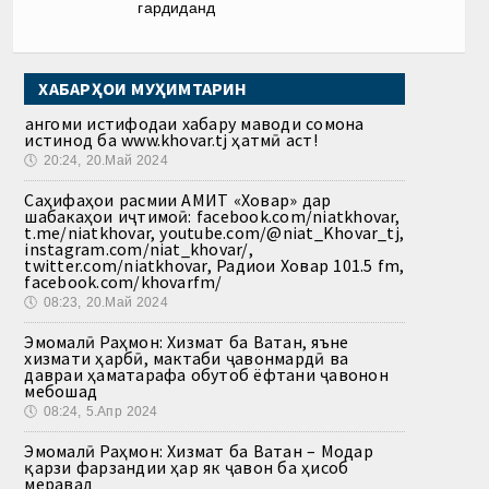
гардиданд
ХАБАРҲОИ МУҲИМТАРИН
Ҳангоми истифодаи хабару маводи сомона
истинод ба www.khovar.tj ҳатмӣ аст!
🕔
20:24, 20.Май 2024
Саҳифаҳои расмии АМИТ «Ховар» дар
шабакаҳои иҷтимоӣ: facebook.com/niatkhovar,
t.me/niatkhovar, youtube.com/@niat_Khovar_tj,
instagram.com/niat_khovar/,
twitter.com/niatkhovar, Радиои Ховар 101.5 fm,
facebook.com/khovarfm/
🕔
08:23, 20.Май 2024
Эмомалӣ Раҳмон: Хизмат ба Ватан, яъне
хизмати ҳарбӣ, мактаби ҷавонмардӣ ва
давраи ҳаматарафа обутоб ёфтани ҷавонон
мебошад
🕔
08:24, 5.Апр 2024
Эмомалӣ Раҳмон: Хизмат ба Ватан – Модар
қарзи фарзандии ҳар як ҷавон ба ҳисоб
меравад