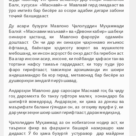
Балх, хусусан «Маснавӣ»-и Мавлавӣ гирд омадааст ва
ӯро имтиёз бар бисёре аз осори адабии дигари забони
тоҷикӣ бахшидааст.
Ду асари бузурги Мавлоно Ҷалолуддин Муҳаммади
Балхӣ: «Маснавии маънавӣ» ва «Девони кабир» шабеҳи
оинаҳое ҳастанд, ки Мавлоно фарорӯи одамиён
доштааст. Он чи дар ин оинаҳои ҷаҳоннамо инъикос
ёфтаанд, баёнгари ҳодисоту воқеот ва мушкилоте
мебошанд, ки инсон асрҳост бо онҳо даст ба гиребон аст.
Ва агар инсони асир, инсоне, ки пойбанди қафаси тан ва
тортани нафсу тамаъе гардидааст, ки тору пуди ӯро
фаро гирифтааст, тавсияҳои арзишманди ин шоири
андешамандро ба кор гирад, метавонад бар бисёре аз
душвориҳои зиндагӣ пирӯз шавад.
Андарзҳои Мавлоно дар саросари Маснавӣ гоҳ ба ҷиду
гоҳ даромехта бо танзу гуфторе малеҳ хонандаро ба
шигифтӣ вомедорад. Андарзҳое, ки ҳама аз дониш ва
маърифати балани гӯяндаи он, аз огоҳиву вуқуфи ӯ, ки
дар умқи зеҳни шоир шакл гирифтааст, дарак медиҳанд.
Ҷалолиддин Муҳаммад аз он нобиғагони нодир аст, ки
таърихи фикр ва фарҳанги башарӣ назирашро кам
дидааст. Ӯ бо ҳама бузургӣ устуравор дар майдони