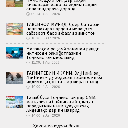
кишоварзӣ ҳаво ва иқлим нақши
аввалиндараҷа доранд
🕔
09:14, 7.Авг 2026
ТАВСИЯҲОИ МУФИД. Доир ба тарзи
нави захира кардани меваҷоту
сабзавот барои фасли зимистон
🕔
10:36, 6.Авг 2026
Малакаҳои рақамӣ заминаи рушди
иқтисоди рақобатпазири
Тоҷикистон мебошанд
🕔
11:30, 4.Авг 2026
ТАҒЙИРЁБИИ ИҚЛИМ. Эл-Нинё ва
Ла-Ниня – ду ҳодисаи табиие, ки ба
иқлими ҷаҳон таъсир мерасонанд
🕔
10:00, 4.Авг 2026
Ташаббуси Тоҷикистон дар СММ:
масъулияти байнинаслӣ ҳамчун
парадигмаи нави ҳуқуқи сулҳ.
Андешаҳо дар ин маврид
🕔
14:00, 2.Авг 2026
Ҳамаи маводҳои бахш