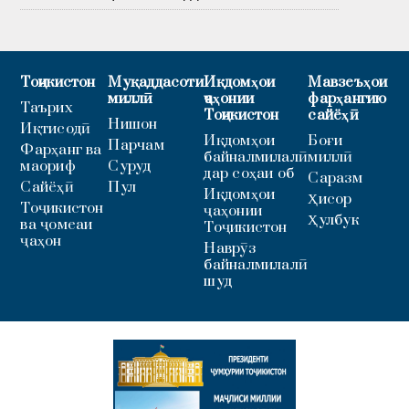
Тоҷикистон
Муқаддасоти
Иқдомҳои
Мавзеъҳои
миллӣ
ҷаҳонии
фарҳангию
Таърих
Тоҷикистон
сайёҳӣ
Нишон
Иқтисодӣ
Иқдомҳои
Боғи
Парчам
Фарҳанг ва
байналмилалӣ
миллӣ
маориф
Суруд
дар соҳаи об
Саразм
Сайёҳӣ
Пул
Иқдомҳои
Ҳисор
Тоҷикистон
ҷаҳонии
Ҳулбук
ва ҷомеаи
Тоҷикистон
ҷаҳон
Наврӯз
байналмилалӣ
шуд