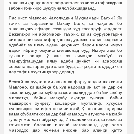
андешаи қарнҳо қомат афрохтааст ва ҷилои тафаккураш
забони тоҷикиро шукӯҳу ҷалол бахшидаанд.
Пас кист Мавлоно Ҷалолуддин Муҳаммади Балхӣ? Як
тоҷик аз сарзамини Вахшу Балх, ки ҷаҳонро бо
андешаҳову афкори созандаи худ тасарруф кардааст.
Вежагиҳои ин абармарди таърих, ки аз фурӯзонтарин
ситорагони осмони фарҳанг ва дурахшонтарин чеҳраҳои
адабиёт ва илму адёни ҷаҳонист, барои насли имрӯз
дарси ибрату омӯзиш метавонад буд. Имрӯз ҳам бо
гузашти асрҳо ӯ яке аз симоҳои маҳбуб ва
пазируфташудаи илму адаби дунёст, ки асарҳояш
серхонандатарин дар олам буда, аз ҷиҳати теъдоди чоп
дар сафи нахустин қарор доранд.
Вежагӣ ва хуҷастагии аввал ва фарқунандаи шахсияти
Мавлоно, ки шабеҳе ба худ надорад ин аст, ки дар он
замони мудҳиши муборизаҳои шадид дар байни адёну
миллатҳо, байни мазҳабу ақоиди гуногун, байни
лашкарҳои хунрезу кишварҳои мухталиф, хусусан
хунрезиҳои шигифтангези чингизӣ, ӯ тавонист эҳтиром
ва маҳбубияти хосае дар байни мардуми гуногунмазҳабу
гуногунмиллат пайдо кунад. Ин далели он аст, ки ғояҳо ва
таълимоти баланди инсонӣ метавонанд дар ҳама
мавридҳо дар ҷомеаи инсонӣ бар алайҳи ҳатто