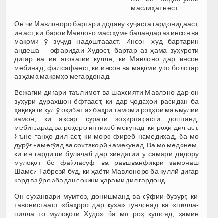
маслиҳат нест.
Он чи Мавлоноро бартарӣ додаву хуҷаста гардонидааст,
ин аст, ки барои Мавлоно мафҳуме баландар аз инсон ва
мақоми ӯ вуҷуд надоштаааст. Инсон худ бартарин
андеша – офаридаи Худост, бартар аз ҳама зуҳуроти
дигар ва ин ягонагии кулле, ки Мавлоно дар инсон
мебинад, фалсафаест, ки инсон ва мақоми ӯро болотар
аз ҳама мақомҳо мегардонад.
Вежагии дигари таълимот ва шахсияти Мавлоно дар он
зуҳури дурахшон ёфтааст, ки дар ҷодаҳои расидан ба
ҳақиқати кул ӯ оқибат аз баҳри тамоми роҳҳои маъмулии
замон, ки аксар сурати зоҳирпарастӣ доштанд,
мебигзарад ва роҳеро интихоб мекунад, ки роҳи дил аст.
Яъне танҳо дил аст, ки моро фиреб намедиҳад, ба мо
дурӯғ намегӯяд ва сохтакорӣ намекунад. Ва мо медонем,
ки ин гардиши булаҷаб дар зиндагии ӯ самари дидору
мулоқот бо файласуф ва равшванфикри замонаш
Шамси Табрезӣ буд, ки ҳаёти Мавлоноро ба куллӣ дигар
кард ва ӯро абадан сокини ҳарами дил гардонд.
Он суханвари мумтоз, донишманд ва сӯфии бузург, ки
тавонистааст «баҳрро дар кӯза» гунҷонад ва «пилла-
пилла то мулоқоти Худо» ба мо роҳ кушояд, ҳамин