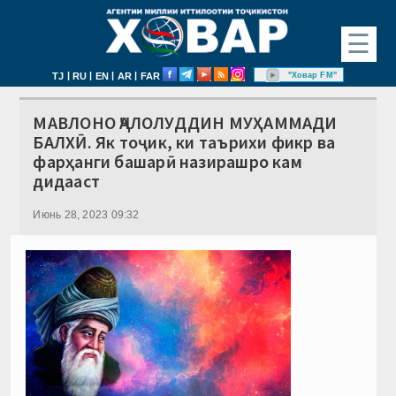
☰
|
|
|
|
"Ховар FM"
TJ
RU
EN
AR
FAR
МАВЛОНО ҶАЛОЛУДДИН МУҲАММАДИ
БАЛХӢ. Як тоҷик, ки таърихи фикр ва
фарҳанги башарӣ назирашро кам
дидааст
Июнь 28, 2023 09:32