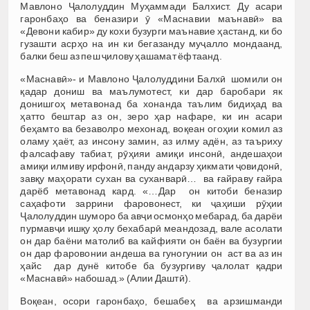
Мавлоно Ҷалолуддин Муҳаммади Балхист. Ду асари
гаронбаҳо ва беназири ӯ «Маснавии маънавӣ» ва
«Девони кабир» ду кохи бузурги маънавие ҳастанд, ки бо
гузашти асрҳо на ин ки бегазанду муҷалло мондаанд,
балки беш аз пеш ҷилову ҳашамат ёфтаанд.
«Маснавӣ»- и Мавлоно Ҷалолуддини Балхӣ шомили он
қадар дониш ва маълумотест, ки дар баробари як
донишгоҳ метавонад ба хонанда таълим бидиҳад ва
ҳатто бештар аз он, зеро ҳар нафаре, ки ин асари
беҳамто ва безаволро мехонад, воқеан огоҳии комил аз
оламу ҳаёт, аз инсону замин, аз илму адён, аз таъриху
фалсафаву табиат, рӯҳияи амиқи инсонӣ, андешаҳои
амиқи илмиву ирфонӣ, панду андарзу ҳикмати ҷовидонӣ,
завқу маҳорати сухан ва суханварӣ… ва ғайраву ғайра
дарёб метавонад кард. «…Дар он китоби беназир
саҳафоти заррини фаровонест, ки ҷаҳиши рӯҳии
Ҷалолуддин шуморо ба авҷи осмонҳо мебарад, ба дарёи
пурмавҷи ишқу ҳолу бехабарӣ меандозад, вале асолати
он дар баёни матолиб ва кайфияти он баён ва бузургии
он дар фаровонии андеша ва гуногунии он аст ва аз ин
ҳайс дар дунё китобе ба бузургиву ҷалолат қадри
«Маснавӣ» набошад.» (Алии Даштӣ).
Воқеан, осори гаронбаҳо, бешабеҳ ва арзишманди