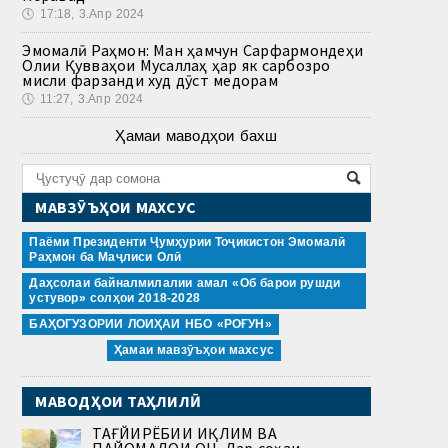
🕔
17:18, 3.Апр 2024
Эмомалӣ Раҳмон: Ман ҳамчун Сарфармондеҳи
Олии Қувваҳои Мусаллаҳ ҳар як сарбозро
мисли фарзанди худ дӯст медорам
🕔
11:27, 3.Апр 2024
Ҳамаи маводҳои бахш
МАВЗӮЪҲОИ МАХСУС
Паёми Президенти Ҷумҳурии Тоҷикистон Эмомалӣ
Раҳмон ба Маҷлиси Олӣ
Даҳсолаи байналмилалии амал «Об барои рушди
устувор» солҳои 2018-2028
БАҲОГУЗОРИИ ЛОИҲАИ НБО «РОҒУН»
Ҳамаи мавзӯъҳои махсус
МАВОДҲОИ ТАҲЛИЛӢ
ТАҒЙИРЁБИИ ИҚЛИМ ВА
ПАЙОМАДҲОИ ОН. Дар соҳаи