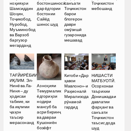
Тоҷикистон
ноҳияҳои
бостоншиносӣ
санъати
мебошанд
Шамсиддин
дар ёдгории
Тоҷикистон
Шоҳин,
бостонии
барои
Тоҷикобод,
Сайёд
блогерон
Нуробод,
шинос шуд
даври
Муъминобод
омӯзишӣ
ва Варзоб
гузаронида
баргузор
мешавад
мегарданд
ТАҒЙИРЁБИИ
Китоби «Дар
НИШАСТИ
ИҚЛИМ. Эл-
ҳавои
МАТБУОТӢ.
Аз ноҳияи
Нинё ва Ла-
Мавлоно»-и
Осорхонаи
Темурмалик
Ниня – ду
Раҳмоналӣ
таърихии
ёдгориҳои
ҳодисаи
Мирализода
Донишкадаи
нодири
табиие, ки
рӯнамоӣ
давлатии
мансуб ба
ба иқлими
гардид
фарҳанг ва
асри биринҷ
ҷаҳон
санъати
ва давраи
таъсир
Тоҷикистон
Кушониён
мерасонанд
таъсис дода
бозёфт
шуд