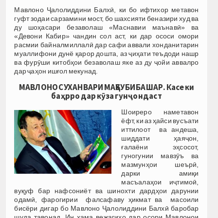
Мавлоно Ҷалолиддини Балхӣ, ки бо ифтихор метавон
гуфт зодаи сарзамини мост, бо шахсияти беназири худ ва
ду шоҳасари безаволаш «Маснавии маънавӣ» ва
«Девони Кабир» чандин сол аст, ки дар ососи омори
расмии байналмиллалӣ дар сафи аввали хонданитарин
муаллифони дунё қарор дошта, аз ҷиҳати теъдоди нашр
ва фурӯши китобҳои безаволаш яке аз ду ҷойи аввалро
дар ҷаҳон ишғол мекунад.
МАВЛОНО СУХАНВАРИ МАҲБУБИ БАШАР. Касе ки
баҳрро дар кӯза гунҷондаст
Шоиреро наметавон
ёфт, ки аз ҳайси вусъати
иттилоот ва андеша,
шиддати ҳаяҷон,
ғалаёни эҳсосот,
гуногунии мавзӯъ ва
мазмунҳои шеърӣ,
дарки амиқи
масъалаҳои иҷтимоӣ,
вуқуф бар нафсониёт ва шинохти дардҳои дарунии
одамӣ, фарогирии фалсафаву ҳикмат ва масоили
бисёри дигар бо Мавлоно Ҷалолиддини Балхӣ баробар
шуда тавонад. Ин ҳама вежагиҳо дар осори Мавлонои