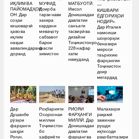
ИҚЛИМ ВА
МУФИД.
МАТБУОТӢ.
—
ПАЙОМАДҲОИ
Доир ба
Имсол
КИШВАРИ
ОН. Дар
тарзи нави
Донишкадаи
ЁДГОРИҲОИ
соҳаи
захира
давлатии
НОДИР».
кишоварзӣ
кардани
санъати
Дар Италия
ҳаво ва
меваҷоту
тасвирӣ ва
намоиши
иқлим
сабзавот
дизайни
шоҳкорҳои
нақши
барои
Тоҷикистонро
беназири
аввалиндараҷа
фасли
228 нафар
мероси
доранд
зимистон
хатм
таърихию
намуданд
фарҳангии
Тоҷикистон
доир
мегардад
Малакаҳои
Дар
Роҳбарияти
РИОЯИ
рақамӣ
Душанбе
Осорхонаи
ФАРҲАНГИ
заминаи
рӯзҳои
миллии
МИЛЛӢ. Дар
рушди
фарҳанги
Тоҷикистон
Донишкадаи
иқтисоди
шаҳри
бо
давлатии
рақобатпазири
Роғун,
ҳафриёти
фарҳанг ва