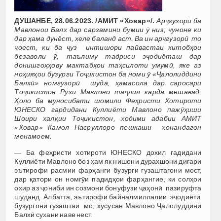
ДУШАНБЕ, 28.06.2023. /АМИТ «Ховар»/.
Арҷгузорӣ ба
Мавлонои Балх дар сарзамини бумии ӯ низ, чуноне ки
дар ҳама дунёст, хеле баланд аст. Ва ин арҷгузорӣ то
ҷоест, ки ба ҷуз интишори пайвастаи китобҳои
безаволи ӯ, таълиму тадриси эҷодиёташ дар
донишгоҳҳову мактабҳои таҳсилоти умумӣ, яке аз
ноҳияҳои бузурги Тоҷикистон ба номи ӯ «Ҷалолиддини
Балхӣ» номгузорӣ шуда, ҳамасола дар саросари
Тоҷикистон Рӯзи Мавлоно таҷлил карда мешавад.
Ҳоло ба муносибати шомили Феҳристи Хотироти
ЮНЕСКО гардидани Куллиёти Мавлоно пажӯҳиши
Шоири халқии Тоҷикистон, ходими адабии АМИТ
«Ховар» Камол Насруллоро пешкаши хонандагон
менамоем.
— Ба феҳристи хотироти ЮНЕСКО дохил гадидани
Куллиёти Мавлоно боз ҳам як нишони дурахшони дигари
эътирофи расмии фарҳанги бузурги гузаштагони мост,
дар қатори он номгӯи падидҳои фарҳангие, ки солҳои
охир аз ҷониби ин созмони бонуфузи ҷаҳонӣ пазируфта
шуданд. Албатта, эътирофи байналмиллалии эҷодиёти
бузургони гузаштаи мо, хусусан Мавлоно Ҷалолуддини
Балхӣ сухани наве нест.