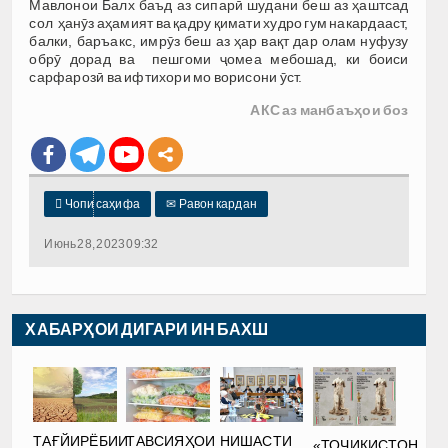
Мавлонои Балх баъд аз сипарӣ шудани беш аз ҳаштсад
сол ҳанӯз аҳамият ва қадру қимати худро гум накардааст,
балки, баръакс, имрӯз беш аз ҳар вақт дар олам нуфузу
обрӯ дорад ва пешгоми ҷомеа мебошад, ки боиси
сарфарозӣ ва ифтихори мо ворисони ӯст.
АКС аз манбаъҳои боз

Чопи саҳифа
✉
Равон кардан
Июнь 28, 2023 09:32
ХАБАРҲОИ ДИГАРИ ИН БАХШ
ТАҒЙИРЁБИИ
ТАВСИЯҲОИ
НИШАСТИ
«ТОҶИКИСТОН