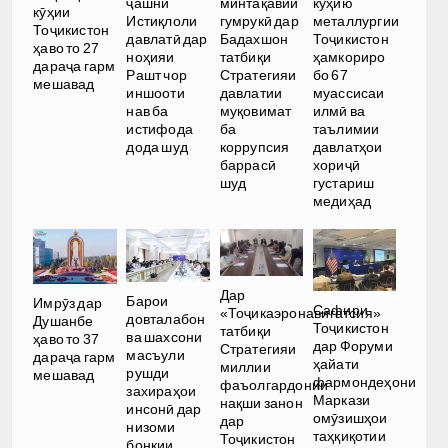
ҷашни
минтақавии
кӯҳию
кӯҳии
Истиқлоли
гумрукӣ дар
металлургии
Тоҷикистон
давлатӣ дар
Бадахшон
Тоҷикистон
ҳаво то 27
ноҳияи
татбиқи
ҳамкориро
дараҷа гарм
Рашт чор
Стратегияи
бо 67
мешавад
иншооти
давлатии
муассисаи
нав ба
муқовимат
илмӣ ва
истифода
ба
таълимии
дода шуд
коррупсия
давлатҳои
баррасӣ
хориҷӣ
шуд
густариш
медиҳад
Дар
Барои
Имрӯз дар
Сафири
«Тоҷикаэронавигатсия»
довталабон
Душанбе
Тоҷикистон
татбиқи
ва шахсони
ҳаво то 37
дар Форуми
Стратегияи
масъули
дараҷа гарм
ҳайати
миллии
рушди
мешавад
фармондеҳони
фаъолгардонии
захираҳои
Маркази
нақши занон
инсонӣ дар
омӯзишҳои
дар
низоми
таҳқиқотии
Тоҷикистон
бонкии