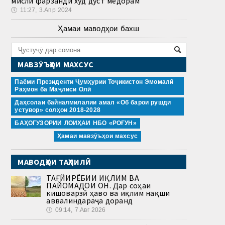
мисли фарзанди худ дӯст медорам
🕔
11:27, 3.Апр 2024
Ҳамаи маводҳои бахш
МАВЗӮЪҲОИ МАХСУС
Паёми Президенти Ҷумҳурии Тоҷикистон Эмомалӣ
Раҳмон ба Маҷлиси Олӣ
Даҳсолаи байналмилалии амал «Об барои рушди
устувор» солҳои 2018-2028
БАҲОГУЗОРИИ ЛОИҲАИ НБО «РОҒУН»
Ҳамаи мавзӯъҳои махсус
МАВОДҲОИ ТАҲЛИЛӢ
ТАҒЙИРЁБИИ ИҚЛИМ ВА
ПАЙОМАДҲОИ ОН. Дар соҳаи
кишоварзӣ ҳаво ва иқлим нақши
аввалиндараҷа доранд
🕔
09:14, 7.Авг 2026