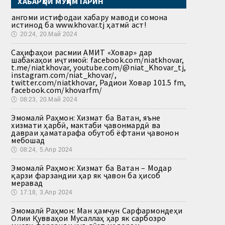
ХАБАРҲОИ МУҲИМТАРИН
Ҳангоми истифодаи хабару маводи сомона
истинод ба www.khovar.tj ҳатмӣ аст!
🕔
20:24, 20.Май 2024
Саҳифаҳои расмии АМИТ «Ховар» дар
шабакаҳои иҷтимоӣ: facebook.com/niatkhovar,
t.me/niatkhovar, youtube.com/@niat_Khovar_tj,
instagram.com/niat_khovar/,
twitter.com/niatkhovar, Радиои Ховар 101.5 fm,
facebook.com/khovarfm/
🕔
08:23, 20.Май 2024
Эмомалӣ Раҳмон: Хизмат ба Ватан, яъне
хизмати ҳарбӣ, мактаби ҷавонмардӣ ва
давраи ҳаматарафа обутоб ёфтани ҷавонон
мебошад
🕔
08:24, 5.Апр 2024
Эмомалӣ Раҳмон: Хизмат ба Ватан – Модар
қарзи фарзандии ҳар як ҷавон ба ҳисоб
меравад
🕔
17:18, 3.Апр 2024
Эмомалӣ Раҳмон: Ман ҳамчун Сарфармондеҳи
Олии Қувваҳои Мусаллаҳ ҳар як сарбозро