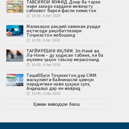
ТАВСИЯҲОИ МУФИД. Доир ба тарзи
нави захира кардани меваҷоту
сабзавот барои фасли зимистон
🕔
10:36, 6.Авг 2026
Малакаҳои рақамӣ заминаи рушди
иқтисоди рақобатпазири
Тоҷикистон мебошанд
🕔
11:30, 4.Авг 2026
ТАҒЙИРЁБИИ ИҚЛИМ. Эл-Нинё ва
Ла-Ниня – ду ҳодисаи табиие, ки ба
иқлими ҷаҳон таъсир мерасонанд
🕔
10:00, 4.Авг 2026
Ташаббуси Тоҷикистон дар СММ:
масъулияти байнинаслӣ ҳамчун
парадигмаи нави ҳуқуқи сулҳ.
Андешаҳо дар ин маврид
🕔
14:00, 2.Авг 2026
Ҳамаи маводҳои бахш