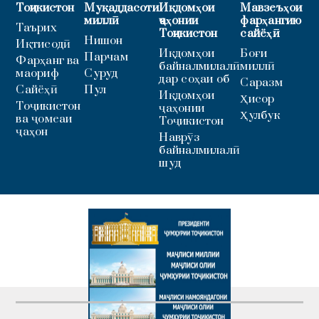
Тоҷикистон
Муқаддасоти
Иқдомҳои
Мавзеъҳои
миллӣ
ҷаҳонии
фарҳангию
Таърих
Тоҷикистон
сайёҳӣ
Нишон
Иқтисодӣ
Иқдомҳои
Боғи
Парчам
Фарҳанг ва
байналмилалӣ
миллӣ
маориф
Суруд
дар соҳаи об
Саразм
Сайёҳӣ
Пул
Иқдомҳои
Ҳисор
Тоҷикистон
ҷаҳонии
Ҳулбук
ва ҷомеаи
Тоҷикистон
ҷаҳон
Наврӯз
байналмилалӣ
шуд