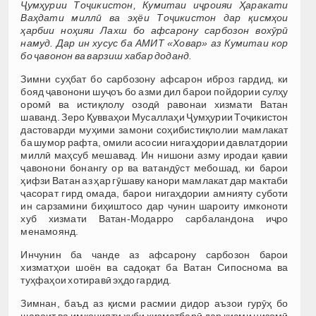
Ҷумҳурии Тоҷикистон, Кумитаи иҷроияи Ҳаракати
Ваҳдати миллӣ ва эҳёи Тоҷикистон дар қисмҳои
ҳарбии ноҳияи Лахш бо афсарону сарбозон вохӯрӣ
намуд. Дар ин хусус ба АМИТ
«
Ховар
» аз
Кумитаи кор
бо ҷавонон ва варзиш хабар доданд.
Зимни суҳбат бо сарбозону афсарон иброз гардид, ки
бояд ҷавонони шуҷоъ бо азми дил барои пойдории сулҳу
оромӣ ва истиқлолу озодӣ равонаи хизмати Ватан
шаванд. Зеро Қувваҳои Мусаллаҳи Ҷумҳурии Тоҷикистон
дастоварди муҳими замони соҳибистиқлолии мамлакат
ба шумор рафта, омили асосии нигаҳдории давлатдории
миллӣ маҳсуб мешавад. Ин нишони азму иродаи қавии
ҷавонони бонангу ор ва ватандӯст мебошад, ки барои
ҳифзи Ватан аз ҳар гӯшаву канори мамлакат дар мактаби
ҷасорат гирд омада, барои нигаҳдории амнияту суботи
ин сарзамини биҳиштосо дар чунин шароиту имконоти
хуб хизмати Ватан-Модарро сарбаландона иҷро
менамоянд.
Инчунин ба чанде аз афсарону сарбозон барои
хизматҳои шоён ва садоқат ба Ватан Сипоснома ва
туҳфаҳои хотиравӣ эҳдо гардид.
Зимнан, баъд аз қисми расмии дидор аъзои гурӯҳ бо
шароит ва имконияти хуби хизматбарӣ дар қисми низомӣ