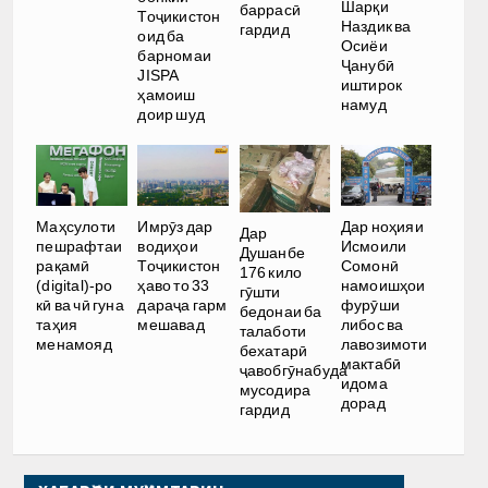
Шарқи
баррасӣ
Тоҷикистон
Наздик ва
гардид
оид ба
Осиёи
барномаи
Ҷанубӣ
JISPA
иштирок
ҳамоиш
намуд
доир шуд
Имрӯз дар
Дар ноҳияи
Маҳсулоти
Дар
водиҳои
Исмоили
пешрафтаи
Душанбе
Тоҷикистон
Сомонӣ
рақамӣ
176 кило
ҳаво то 33
намоишҳои
(digital)-ро
гӯшти
дараҷа гарм
фурӯши
кӣ ва чӣ гуна
бедонаи ба
мешавад
либос ва
таҳия
талаботи
лавозимоти
менамояд
бехатарӣ
мактабӣ
ҷавобгӯнабуда
идома
мусодира
дорад
гардид