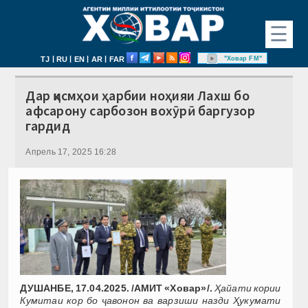
☰
|
|
|
|
"Ховар FM"
TJ
RU
EN
AR
FAR
Дар қисмҳои ҳарбии ноҳияи Лахш бо
афсарону сарбозон вохӯрӣ баргузор
гардид
Апрель 17, 2025 16:28
ДУШАНБЕ, 17.04.2025. /АМИТ «Ховар»/.
Ҳайати кории
Кумитаи кор бо ҷавонон ва варзиши назди Ҳукумати