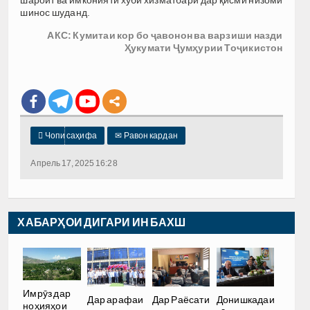
шинос шуданд.
АКС: Кумитаи кор бо ҷавонон ва варзиши назди
Ҳукумати Ҷумҳурии Тоҷикистон

Чопи саҳифа
✉
Равон кардан
Апрель 17, 2025 16:28
ХАБАРҲОИ ДИГАРИ ИН БАХШ
Имрӯз дар
Дар арафаи
Дар Раёсати
Донишкадаи
ноҳияҳои