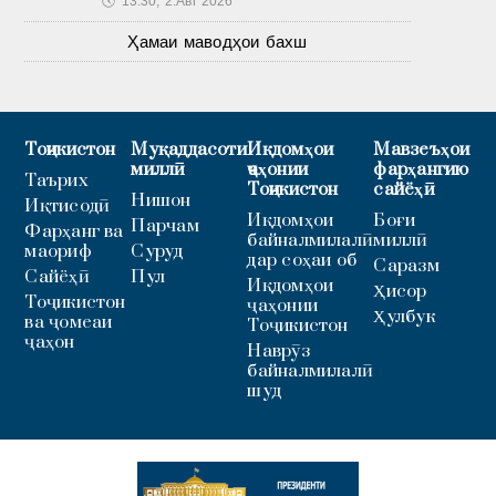
🕔
13:30, 2.Авг 2026
Ҳамаи маводҳои бахш
Тоҷикистон
Муқаддасоти
Иқдомҳои
Мавзеъҳои
миллӣ
ҷаҳонии
фарҳангию
Таърих
Тоҷикистон
сайёҳӣ
Нишон
Иқтисодӣ
Иқдомҳои
Боғи
Парчам
Фарҳанг ва
байналмилалӣ
миллӣ
маориф
Суруд
дар соҳаи об
Саразм
Сайёҳӣ
Пул
Иқдомҳои
Ҳисор
Тоҷикистон
ҷаҳонии
Ҳулбук
ва ҷомеаи
Тоҷикистон
ҷаҳон
Наврӯз
байналмилалӣ
шуд