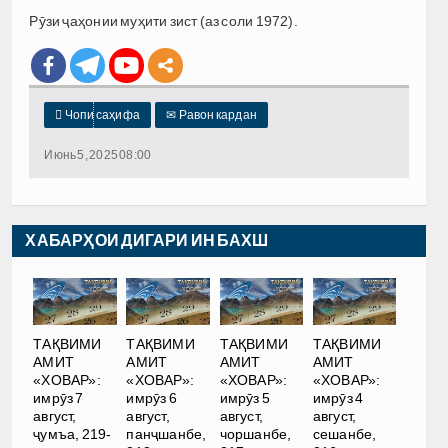
Рӯзи ҷаҳонии муҳити зист (аз соли 1972).

Чопи саҳифа
✉
Равон кардан
Июнь 5, 2025 08:00
ХАБАРҲОИ ДИГАРИ ИН БАХШ
ТАҚВИМИ
ТАҚВИМИ
ТАҚВИМИ
ТАҚВИМИ
АМИТ
АМИТ
АМИТ
АМИТ
«ХОВАР»:
«ХОВАР»:
«ХОВАР»:
«ХОВАР»:
имрӯз 7
имрӯз 6
имрӯз 5
имрӯз 4
август,
август,
август,
август,
ҷумъа, 219-
панҷшанбе,
чоршанбе,
сешанбе,