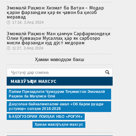
Эмомалӣ Раҳмон: Хизмат ба Ватан – Модар
қарзи фарзандии ҳар як ҷавон ба ҳисоб
меравад
🕔
17:18, 3.Апр 2024
Эмомалӣ Раҳмон: Ман ҳамчун Сарфармондеҳи
Олии Қувваҳои Мусаллаҳ ҳар як сарбозро
мисли фарзанди худ дӯст медорам
🕔
11:27, 3.Апр 2024
Ҳамаи маводҳои бахш
МАВЗӮЪҲОИ МАХСУС
Паёми Президенти Ҷумҳурии Тоҷикистон Эмомалӣ
Раҳмон ба Маҷлиси Олӣ
Даҳсолаи байналмилалии амал «Об барои рушди
устувор» солҳои 2018-2028
БАҲОГУЗОРИИ ЛОИҲАИ НБО «РОҒУН»
Ҳамаи мавзӯъҳои махсус