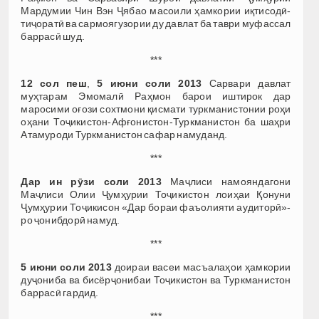
Мардумии Чин Вэн Ҷябао масоили ҳамкории иқтисодӣ-
тиҷоратӣ ва сармоягузории ду давлат ба таври муфассал
баррасӣ шуд.
***
12 сол пеш
,
5 июни соли 2013
Сарвари давлат
муҳтарам Эмомалӣ Раҳмон барои иштирок дар
маросими оғози сохтмони қисмати туркманистонии роҳи
оҳани Тоҷикистон-Афғонистон-Туркманистон ба шаҳри
Атамуроди Туркманистон сафар намуданд.
***
Дар ин рӯзи соли 2013
Маҷлиси намояндагони
Маҷлиси Олии Ҷумҳурии Тоҷикистон лоиҳаи Қонуни
Ҷумҳурии Тоҷикисон «Дар бораи фаъолияти аудиторӣ»-
ро ҷонибдорӣ намуд.
***
5 июни соли 2013
доираи васеи масъалаҳои ҳамкории
дуҷониба ва бисёрҷонибаи Тоҷикистон ва Туркманистон
баррасӣ гардид.
***