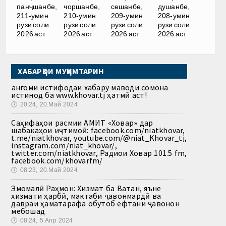
панҷшанбе,
чоршанбе,
сешанбе,
душанбе,
211-умин
210-умин
209-умин
208-умин
рӯзи соли
рӯзи соли
рӯзи соли
рӯзи соли
2026 аст
2026 аст
2026 аст
2026 аст
ХАБАРҲОИ МУҲИМТАРИН
Ҳангоми истифодаи хабару маводи сомона
истинод ба www.khovar.tj ҳатмӣ аст!
🕔
20:24, 20.Май 2024
Саҳифаҳои расмии АМИТ «Ховар» дар
шабакаҳои иҷтимоӣ: facebook.com/niatkhovar,
t.me/niatkhovar, youtube.com/@niat_Khovar_tj,
instagram.com/niat_khovar/,
twitter.com/niatkhovar, Радиои Ховар 101.5 fm,
facebook.com/khovarfm/
🕔
08:23, 20.Май 2024
Эмомалӣ Раҳмон: Хизмат ба Ватан, яъне
хизмати ҳарбӣ, мактаби ҷавонмардӣ ва
давраи ҳаматарафа обутоб ёфтани ҷавонон
мебошад
🕔
08:24, 5.Апр 2024