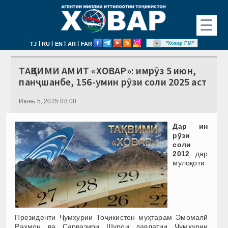
☰
|
|
|
|
"Ховар FM"
TJ
RU
EN
AR
FAR
ТАҚВИМИ АМИТ «ХОВАР»: имрӯз 5 июн,
панҷшанбе, 156-умин рӯзи соли 2025 аст
Июнь 5, 2025 08:00
Дар ин
рӯзи
соли
2012
дар
мулоқоти
Президенти Ҷумҳурии Тоҷикистон муҳтарам Эмомалӣ
Раҳмон ва Сарвазири Шурои давлатии Ҷумҳурии