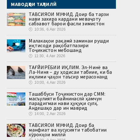
МАВОДҲОИ ТАҲЛИЛӢ
ТАВСИЯҲОИ МУФИД. Доир ба тарзи
нави захира кардани меваҷоту
сабзавот барои фасли зимистон
🕔
10:36, 6.Авг 2026
Малакаҳои рақамӣ заминаи рушди
иқтисоди рақобатпазири
Тоҷикистон мебошанд
🕔
11:30, 4.Авг 2026
ТАҒЙИРЁБИИ ИҚЛИМ. Эл-Нинё ва
Ла-Ниня – ду ҳодисаи табиие, ки ба
иқлими ҷаҳон таъсир мерасонанд
🕔
10:00, 4.Авг 2026
Ташаббуси Тоҷикистон дар СММ:
масъулияти байнинаслӣ ҳамчун
парадигмаи нави ҳуқуқи сулҳ.
Андешаҳо дар ин маврид
🕔
14:00, 2.Авг 2026
ТАВСИЯҲОИ МУФИД. Доир ба
манфиат ва хусусияти табобатии
хӯрокҳои миллӣ