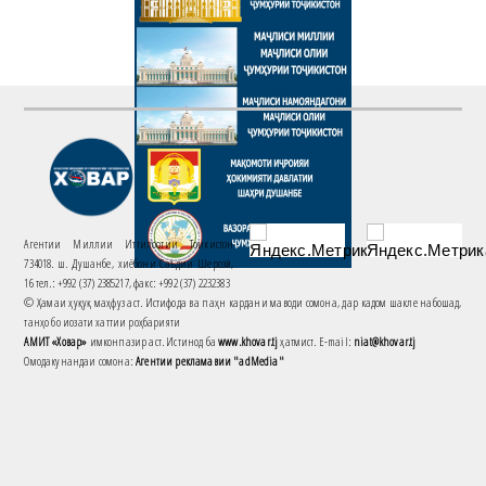
Агентии Миллии Иттилоотии Тоҷикистон
734018. ш. Душанбе, хиёбони Саъдии Шерозӣ,
16 тел.: +992 (37) 2385217, факс: +992 (37) 2232383
© Ҳамаи ҳуқуқ маҳфуз аст. Истифода ва паҳн кардани маводи сомона, дар кадом шакле набошад,
танҳо бо иҷозати хаттии роҳбарияти
АМИТ «Ховар»
имконпазир аст. Истинод ба
www.khovar.tj
ҳатмист. E-mail:
niat@khovar.tj
Омодакунандаи сомона:
Агентии рекламавии "adMedia"