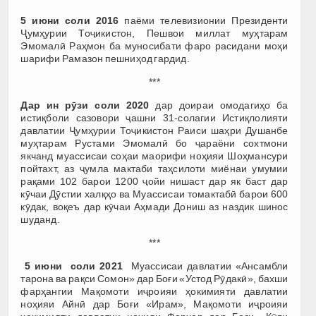
5 июни соли 2016
паёми телевизионии Президенти
Ҷумҳурии Тоҷикистон, Пешвои миллат муҳтарам
Эмомалӣ Раҳмон ба муносибати фаро расидани моҳи
шарифи Рамазон пешниҳод гардид.
***
Дар ин рӯзи соли 2020
дар доираи омодагиҳо ба
истиқболи сазовори ҷашни 31-солагии Истиқлолияти
давлатии Ҷумҳурии Тоҷикистон Раиси шаҳри Душанбе
муҳтарам Рустами Эмомалӣ бо ҷараёни сохтмони
якчанд муассисаи соҳаи маорифи ноҳияи Шоҳмансури
пойтахт, аз ҷумла мактаби таҳсилоти миёнаи умумии
рақами 102 барои 1200 ҷойи нишаст дар як баст дар
кӯчаи Дӯстии халқҳо ва Муассисаи томактабӣ барои 600
кӯдак, воқеъ дар кӯчаи Аҳмади Дониш аз наздик шинос
шуданд.
***
5 июни соли 2021
Муассисаи давлатии «Ансамбли
тарона ва рақси Сомон» дар Боғи «Устод Рӯдакӣ», бахши
фарҳангии Мақомоти иҷроияи ҳокимияти давлатии
ноҳияи Айнӣ дар Боғи «Ирам», Мақомоти иҷроияи