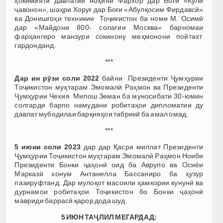
ҳокимияти давлатии ноҳияи Фархор дар Боғи «Кӯли
ҷавонон», шаҳри Хоруғ дар Боғи «Абулқосим Фирдавсӣ»
ва Донишгоҳи техникии Тоҷикистон ба номи М. Осимӣ
дар «Майдони 800- солагии Москва» барномаи
фарҳангиро манзури сокинону меҳмонони пойтахт
гардонданд.
***
Дар ин рӯзи соли 2022
байни Президенти Ҷумҳурии
Тоҷикистон муҳтарам Эмомалӣ Раҳмон ва Президенти
Ҷумҳурии Чехия Милош Земан ба муносибати 30-юмин
солгарди барпо намудани робитаҳои дипломатии ду
давлат мубодилаи барқияҳои табрикӣ ба амал омад.
***
5 июни соли 2023
дар дар Қасри миллат Президенти
Ҷумҳурии Тоҷикистон муҳтарам Эмомалӣ Раҳмон Ноиби
Президенти Бонки ҷаҳонӣ оид ба Аврупо ва Осиёи
Марказӣ хонум Антанелла Бассаниро ба ҳузур
пазируфтанд. Дар мулоқот масоили ҳамкории кунунӣ ва
дурнамои робитаҳои Тоҷикистон бо Бонки ҷаҳонӣ
мавриди баррасӣ қарор дода шуд.
5 ИЮН ТАҶЛИЛ МЕГАРДАД: